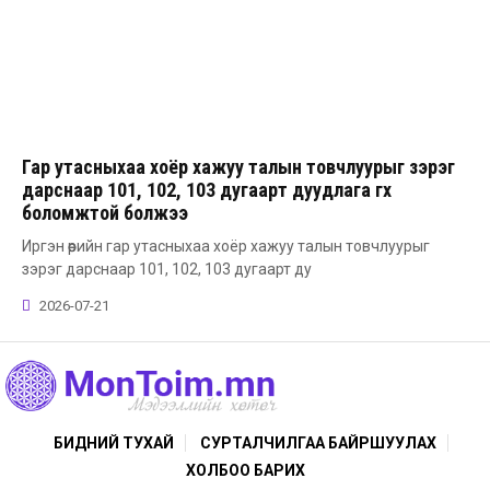
Гар утасныхаа хоёр хажуу талын товчлуурыг зэрэг
дарснаар 101, 102, 103 дугаарт дуудлага өгөх
боломжтой болжээ
Иргэн өөрийн гар утасныхаа хоёр хажуу талын товчлуурыг
зэрэг дарснаар 101, 102, 103 дугаарт ду
2026-07-21
БИДНИЙ ТУХАЙ
СУРТАЛЧИЛГАА БАЙРШУУЛАХ
ХОЛБОО БАРИХ