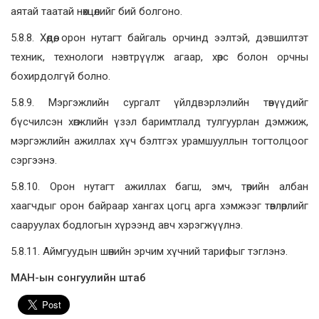
аятай таатай нөхцөлийг бий болгоно.
5.8.8. Хөдөө, орон нутагт байгаль орчинд ээлтэй, дэвшилтэт
техник, технологи нэвтрүүлж агаар, хөрс болон орчны
бохирдолгүй болно.
5.8.9. Мэргэжлийн сургалт үйлдвэрлэлийн төвүүдийг
бүсчилсэн хөгжлийн үзэл баримтлалд тулгуурлан дэмжиж,
мэргэжлийн ажиллах хүч бэлтгэх урамшууллын тогтолцоог
сэргээнэ.
5.8.10. Орон нутагт ажиллах багш, эмч, төрийн албан
хаагчдыг орон байраар хангах цогц арга хэмжээг төвлөрлийг
сааруулах бодлогын хүрээнд авч хэрэгжүүлнэ.
5.8.11. Аймгуудын шөнийн эрчим хүчний тарифыг тэглэнэ.
МАН-ын сонгуулийн штаб