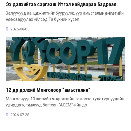
Эх дэлхийгээ сэргээж Итгэл найдвараа бадраая.
Залуучууд аа, цөлжилтийг бууруулж, уур амьсгалын өөрчлөлтийн
нөлөөг сааруулах үйлсэд Та бүхний хүсэл
2026-08-05
12 өдөр дэлхий Монголоор “амьсгална”
Монголчууд 10 жилийн өмнө дэлхийн томоохон улс гүрнүүдийн
удирдагч, төлөөллүүд багтсан “АСЕМ”-ийн дэ
2026-07-28