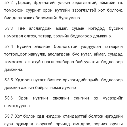
5.8.2. Дархан, Эрдэнэтийг улсын зэрэглэлтэй, аймгийн төв,
томоохон сууринг орон нутгийн зэрэглэлтэй хот болгож,
бие даан хөгжих боломжийг бүрдүүлнэ.
5.8.3. Төвөөс алслагдсан аймаг, сумын иргэдэд бүсийн
нэмэгдэл олгож, татвар, зээлийн бодлогоор дэмжинэ.
5.8.4. Бүсийн хөгжлийн бодлоготой уялдуулан татварын
тогтолцоог хөгжүүлж, алслагдсан бүс нутаг, аймаг, сумдад
томоохон аж ахуйн нэгж салбараа байгуулахыг бодлогоор
дэмжинэ.
5.8.5. Хөдөө орон нутагт бизнес эрхлэгчдийг төрийн бодлогоор
дэмжин ажлын байрыг нэмэгдүүлнэ.
5.8.6. Орон нутгийн хөгжлийн сангийн эх үүсвэрийг
нэмэгдүүлнэ.
5.8.7. Хот болон хөдөөд нэгдсэн стандарттай болгож иргэдийн
сурч хөдөлмөрлөх, аюулгүй орчинд амьдрах, зорчих орчны