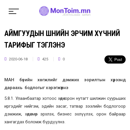
АЙМГУУДЫН ШӨНИЙН ЭРЧИМ ХҮЧНИЙ
ТАРИФЫГ ТЭГЛЭНЭ
2020-06-18
425
0
МАН бүсийн хөгжлийг дэмжих
зорилтын хүрээнд
дараах
ь
бодлогыг хэрэгжүүлнэ
5.8.1. Улаанбаатар хотоос хөдөө орон нутагт шилжин суурьших
иргэдийг нийгэм, эдийн засаг, татвар зээлийн бодлогоор
дэмжиж, хөдөлмөр эрхлэх, бизнес эхлүүлэх, орон байраар
хангагдах боломж бүрдүүлнэ.