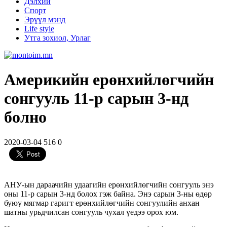
Дэлхий
Спорт
Эрүүл мэнд
Life style
Утга зохиол, Урлаг
Америкийн ерөнхийлөгчийн
сонгууль 11-р сарын 3-нд
болно
2020-03-04
516
0
АНУ-ын дараачийн удаагийн ерөнхийлөгчийн сонгууль энэ
оны 11-р сарын 3-нд болох гэж байна. Энэ сарын 3-ны өдөр
буюу мягмар гаригт ерөнхийлөгчийн сонгуулийн анхан
шатны урьдчилсан сонгууль чухал үедээ орох юм.