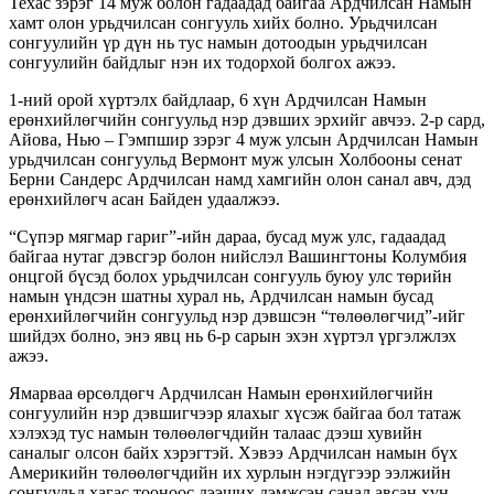
Техас зэрэг 14 муж болон гадаадад байгаа Ардчилсан Намын
хамт олон урьдчилсан сонгууль хийх болно. Урьдчилсан
сонгуулийн үр дүн нь тус намын дотоодын урьдчилсан
сонгуулийн байдлыг нэн их тодорхой болгох ажээ.
1-ний орой хүртэлх байдлаар, 6 хүн Ардчилсан Намын
ерөнхийлөгчийн сонгуульд нэр дэвших эрхийг авчээ. 2-р сард,
Айова, Нью – Гэмпшир зэрэг 4 муж улсын Ардчилсан Намын
урьдчилсан сонгуульд Вермонт муж улсын Холбооны сенат
Берни Сандерс Ардчилсан намд хамгийн олон санал авч, дэд
ерөнхийлөгч асан Байден удаалжээ.
“Сүпэр мягмар гариг”-ийн дараа, бусад муж улс, гадаадад
байгаа нутаг дэвсгэр болон нийслэл Вашингтоны Колумбия
онцгой бүсэд болох урьдчилсан сонгууль буюу улс төрийн
намын үндсэн шатны хурал нь, Ардчилсан намын бусад
ерөнхийлөгчийн сонгуульд нэр дэвшсэн “төлөөлөгчид”-ийг
шийдэх болно, энэ явц нь 6-р сарын эхэн хүртэл үргэлжлэх
ажээ.
Ямарваа өрсөлдөгч Ардчилсан Намын ерөнхийлөгчийн
сонгуулийн нэр дэвшигчээр ялахыг хүсэж байгаа бол татаж
хэлэхэд тус намын төлөөлөгчдийн талаас дээш хувийн
саналыг олсон байх хэрэгтэй. Хэвээ Ардчилсан намын бүх
Америкийн төлөөлөгчдийн их хурлын нэгдүгээр ээлжийн
сонгуульд хагас тооноос дээших дэмжсэн санал авсан хүн