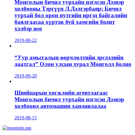
Монголын бичил уурхайн нэгдсэн Дээвэр
холбооны Тэргүүн Л.Дэлгэрбаяр: Бичил
уурхай бол орон нутгийн иргэд байгалийн
баялгаасаа хүртэж буй хамгийн бодит
хэлбэр юм
2019-08-22
“Уур амьсгалын өөрчлөлтийн эрсдэлийн
даатгал” Олон улсын хурал Монголд болно
2019-09-20
Швейцарын хөгжлийн агентлагаас
Монголын бичил уурхайн нэгдсэн Дээвэр
холбоонд автомашин хандивлалаа
2019-08-15