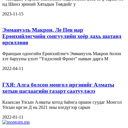
нд Шинэ эриний Хятадын Төвдийг у
2023-11-15
Эммануэль Макрон, Ле Пен нар
Ерөнхийлөгчийн сонгуулийн хоёр дахь шатанд
өрсөлдөнө
Францын одоогийн Ерөнхийлөгч Эммануэль Макрон болон
хэт барууны үзэлт “Үндэсний Фронт” намын дарга М
2022-04-11
ГХЯ: Алга болсон монгол иргэнийг Алматы
хотын цагдаагийн газарт саатуулжээ
Казахсан Улсын Алматы хотод байнга оршин суудаг Монгол
Улсын иргэн Д нь 2021 оны нэгдүгээр сарын
2022-01-11