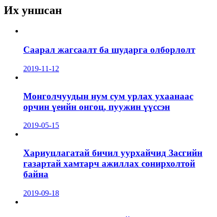
Их уншсан
Саарал жагсаалт ба шударга олборлолт
2019-11-12
Монголчуудын нум сум урлах ухаанаас
орчин үеийн онгоц, пуужин үүссэн
2019-05-15
Хариуцлагатай бичил уурхайчид Засгийн
газартай хамтарч ажиллах сонирхолтой
байна
2019-09-18