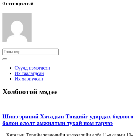
0 cэтгэгдэлтэй
Сүүлд нэмэгдсэн
Их таалагдсан
Их хариулсан
Холбоотой мэдээ
Шинэ эриний Хятадын Төвдийг удирдах бодлого
болон ололт амжилтын тухай ном гарчээ
Хятадын Төрийн зөвлөлийн мэдээллийн алба 11-р сарын 10-