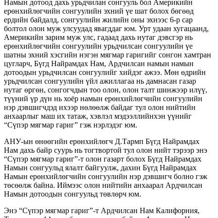
Намын дотоод дахь урьдчилан сонгууль бол Америкийн
ерөнхийлөгчийн сонгуулийн эхний үе шат болох бөгөөд
ердийн байдалд, сонгуулийн жилийн оны эхнээс 6-р сар
болтол олон муж улсуудад явагддаг юм. Урт удаан хугацаанд,
Америкийн зарим муж улс, гадаад дахь нутаг дэвсгэр нь
ерөнхийлөгчийн сонгуулийн урьдчилсан сонгуулийн үе
шатны эхний хэсгийн нэгэн мягмар гаригийг сонгон хамтран
цугларч, Бүгд Найрамдах Нам, Ардчилсан намын намын
дотоодын урьдчилсан сонгуулийг хийдэг ажээ. Мөн өдрийн
урьдчилсан сонгуулийн үйл ажиллагаа нь дамнасан газар
нутаг өргөн, сонгогчдын тоо олон, олон талт шинжээр илүү,
түүний үр дүн нь хоёр намын ерөнхийлөгчийн сонгуулийн
нэр дэвшигчдэд ихээр нөлөөлж байдаг тул олон нийтийн
анхаарлыг маш их татаж, хэвлэл мэдээллийнхэн үүнийг
“Сүпэр мягмар гариг” гэж нэрлэдэг юм.
АНУ-ын өнөөгийн ерөнхийлөгч Д.Тармп Бүгд Найрамдах
Нам дахь байр суурь нь тогтвортой тул олон нийт тэрээр энэ
“Сүпэр мягмар гариг”-т олон газарт болох Бүгд Найрамдах
Намын сонгуульд ялалт байгуулж, дахин Бүгд Найрамдах
Намын ерөнхийлөгчийн сонгуулийн нэр дэвшигч болно гэж
төсөөлж байна. Иймээс олон нийтийн анхаарал Ардчилсан
Намын дотоодын сонгуульд төвлөрч юм.
Энэ “Сүпэр мягмар гариг”-т Ардчилсан Нам Калифорния,