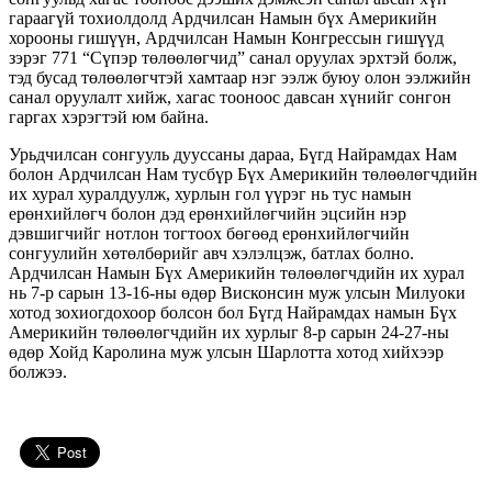
гараагүй тохиолдолд Ардчилсан Намын бүх Америкийн
хорооны гишүүн, Ардчилсан Намын Конгрессын гишүүд
зэрэг 771 “Сүпэр төлөөлөгчид” санал оруулах эрхтэй болж,
тэд бусад төлөөлөгчтэй хамтаар нэг ээлж буюу олон ээлжийн
санал оруулалт хийж, хагас тооноос давсан хүнийг сонгон
гаргах хэрэгтэй юм байна.
Урьдчилсан сонгууль дууссаны дараа, Бүгд Найрамдах Нам
болон Ардчилсан Нам тусбүр Бүх Америкийн төлөөлөгчдийн
их хурал хуралдуулж, хурлын гол үүрэг нь тус намын
ерөнхийлөгч болон дэд ерөнхийлөгчийн эцсийн нэр
дэвшигчийг нотлон тогтоох бөгөөд ерөнхийлөгчийн
сонгуулийн хөтөлбөрийг авч хэлэлцэж, батлах болно.
Ардчилсан Намын Бүх Америкийн төлөөлөгчдийн их хурал
нь 7-р сарын 13-16-ны өдөр Висконсин муж улсын Милуоки
хотод зохиогдохоор болсон бол Бүгд Найрамдах намын Бүх
Америкийн төлөөлөгчдийн их хурлыг 8-р сарын 24-27-ны
өдөр Хойд Каролина муж улсын Шарлотта хотод хийхээр
болжээ.