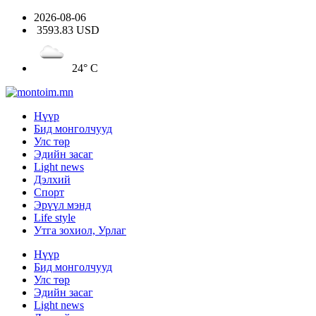
2026-08-06
3593.83 USD
24° C
Нүүр
Бид монголчууд
Улс төр
Эдийн засаг
Light news
Дэлхий
Спорт
Эрүүл мэнд
Life style
Утга зохиол, Урлаг
Нүүр
Бид монголчууд
Улс төр
Эдийн засаг
Light news