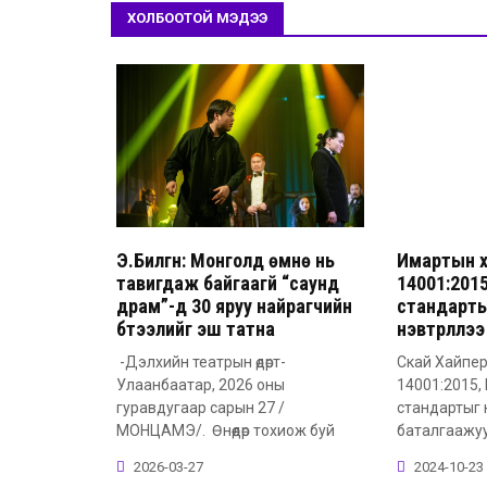
ХОЛБООТОЙ МЭДЭЭ
Э.Билгүүн: Монголд өмнө нь
Имартын х
тавигдаж байгаагүй “саунд
14001:2015
драм”-д 30 яруу найрагчийн
стандарт
бүтээлийг эш татна
нэвтрүүллээ
-Дэлхийн театрын өдөрт-
Скай Хайпер
Улаанбаатар, 2026 оны
14001:2015,
гуравдугаар сарын 27 /
стандартыг 
МОНЦАМЭ/. Өнөөдөр тохиож буй
баталгаажу
2026-03-27
2024-10-23