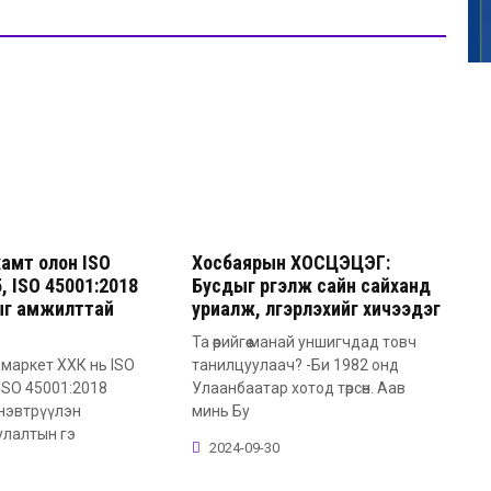
амт олон ISO
Хосбаярын ХОСЦЭЦЭГ:
, ISO 45001:2018
Бусдыг үргэлж сайн сайханд
ыг амжилттай
уриалж, үлгэрлэхийг хичээдэг
Та өөрийгөө манай уншигчдад товч
маркет ХХК нь ISO
танилцуулаач? -Би 1982 онд
 ISO 45001:2018
Улаанбаатар хотод төрсөн. Аав
нэвтрүүлэн
минь Бу
улалтын гэ
2024-09-30