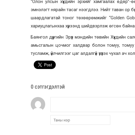
“Олон улсын хүүхдийн эрхийг хамгаалах өдөр”-өө
эмнэлэгт нярайн тасаг нээгдлээ. Нийт таван ор б
шаардлагатай тоног төхөөрөмжийг “Golden Gobi”
хариуцлагынхаа хүрээнд шийдвэрлэж өгсөн байна
Баянгол дүүргийн Эрүүл мэндийн төвийн Хүүхдийн 
амьсгалын цочмог халдвар болон томуу, томуу т
тусламж, үйлчилгээг цаг алдалгүй үзүүлэх чухал ач
0 cэтгэгдэлтэй