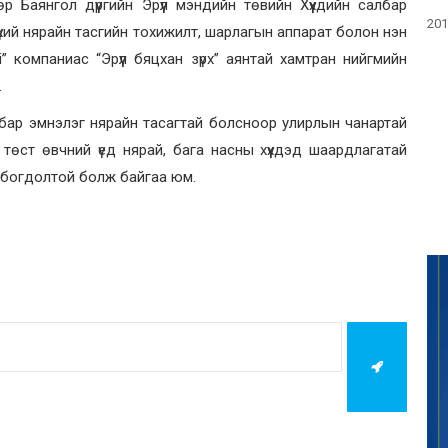
р Баянгол дүүргийн Эрүүл мэндийн төвийн Хүүхдийн салбар
201
үхий нярайн тасгийн тохижилт, шарлагын аппарат болон нэн
 компаниас “Эрүүл бяцхан зүрх” аянтай хамтран нийгмийн
.
салбар эмнэлэг нярайн тасагтай болсноор улирлын чанартай
өст өвчний үед нярай, бага насны хүүхдэд шаардлагатай
 холбогдолтой болж байгаа юм.