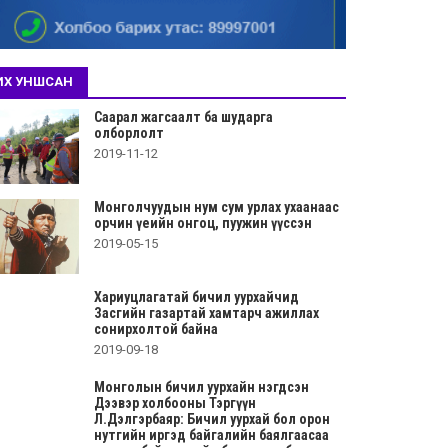
ИХ УНШСАН
Саарал жагсаалт ба шударга
олборлолт
2019-11-12
Монголчуудын нум сум урлах ухаанаас
орчин үеийн онгоц, пуужин үүссэн
2019-05-15
Хариуцлагатай бичил уурхайчид
Засгийн газартай хамтарч ажиллах
сонирхолтой байна
2019-09-18
Монголын бичил уурхайн нэгдсэн
Дээвэр холбооны Тэргүүн
Л.Дэлгэрбаяр: Бичил уурхай бол орон
нутгийн иргэд байгалийн баялгаасаа