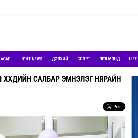
ЗАСАГ
LIGHT NEWS
ДЭЛХИЙ
СПОРТ
ЭРҮҮЛ МЭНД
LIFE
Н ХҮҮХДИЙН САЛБАР ЭМНЭЛЭГ НЯРАЙН