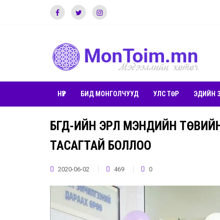
НҮҮР
БИД МОНГОЛЧУУД
УЛС ТӨР
ЭДИЙН 
БГД-ИЙН ЭРҮҮЛ МЭНДИЙН ТӨВИЙ
ТАСАГТАЙ БОЛЛОО
2020-06-02
469
0