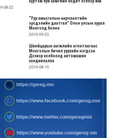
хүртэж буй хамгийн бодит хэлбэр юм
9-08-22
“Уур амьсгалын өөрчлөлтийн
эрсдэлийн даатгал” Олон улсын хурал
Монголд болно
2019-09-20
Швейцарын хөгжлийн агентлагаас
Монголын бичил уурхайн нэгдсэн
Дээвэр холбоонд автомашин
хандивлалаа
2019-08-15