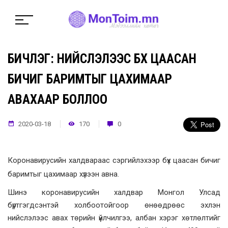
БИЧЛЭГ: НИЙСЛЭЛЭЭС БҮХ ЦААСАН
БИЧИГ БАРИМТЫГ ЦАХИМААР
АВАХААР БОЛЛОО
2020-03-18
170
0
Коронавирусийн халдвараас сэргийлэхээр бүх цаасан бичиг
баримтыг цахимаар хүлээн авна.
Шинэ коронавирусийн халдвар Монгол Улсад
бүртгэгдсэнтэй холбоотойгоор өнөөдрөөс эхлэн
нийслэлээс авах төрийн үйлчилгээ, албан хэрэг хөтлөлтийг