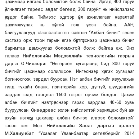
цахимаар илгээх боломжтой болж байна. Иргэд 400 гаруй
үйлчилгээг төрөөс авдаг бөгөөд 300 гаруйг нь нийслэлээс
үзүүлдэг байна. Тиймээс эдгээр үйл ажиллагааг яаралтай
цахимжуулах нь зүйтэй гэж үзсэн байна. ААН,
байгууллагууд
ulaanbaatar.mn
сайтын “Албан бичиг” гэсэн
хэсгээр орж тоон гарын үсгээ бүртгүүлснээр цахимаар бичиг
баримтаа дамжуулах боломжтой болж байгаа аж. Энэ
талаар
Нийслэлийн Мэдээллийн технологийн газрын
дарга О.Чинзориг
“Өнгөрсөн хугацаанд бид 800 гаруй
бичгийг цахимаар солилцсон. Ингэснээр хүргэх хугацааг
богиносгож, зардал буурсан. Нэг албан бичгийг явуулахын
тулд тухайн бланк, принтерийн хор, дугтуй, шуудангийн
зардал гээд тооцвол 1500 төгрөг орчим болдог. Цахим
албан бичгийг нэвтрүүлснээр гарах зардлаа 40-60 хувь
бууруулсан. Өнөөдрөөс эхлэн нийслэлтэй харилцаж буй аж
ахуйн нэгжүүд цахиаар албан бичгээ илгээх боломжтой”
гэсэн юм. Мөн
Нийслэлийн Засаг даргын орлогч
М.Халиунбат
“Ухаалаг Улаанбаатар хөтөлбөрийг 2014