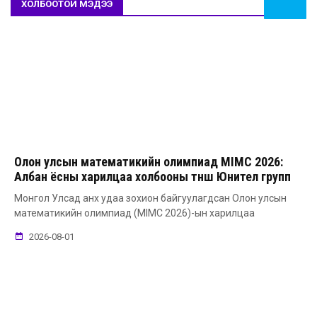
ХОЛБООТОЙ МЭДЭЭ
Олон улсын математикийн олимпиад MIMC 2026:
Албан ёсны харилцаа холбооны түнш Юнител групп
Монгол Улсад анх удаа зохион байгуулагдсан Олон улсын
математикийн олимпиад (MIMC 2026)-ын харилцаа
2026-08-01