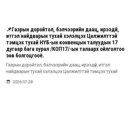
📌Газрын доройтол, бэлчээрийн даац, ирээдүй,
итгэл найдварын тухай хэлэлцэх Цөлжилттэй
тэмцэх тухай НҮБ-ын конвенцын талуудын 17
дугаар бага хурал /КОП17/-ын талаарх ойлголтоо
зөв болгоцгооё.
Газрын доройтол, бэлчээрийн даац, ирээдүй, итгэл
найдварын тухай хэлэлцэх Цөлжилттэй тэмцэх тухай
2026-07-28