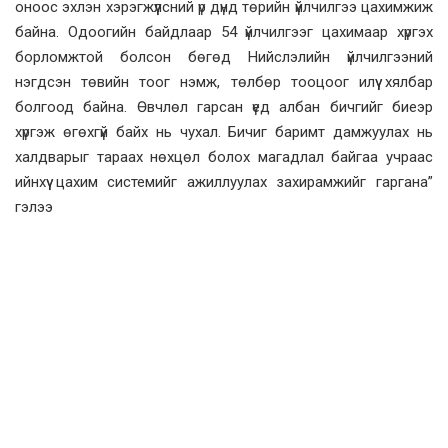
оноос эхлэн хэрэгжүүлсний үр дүнд төрийн үйлчилгээ цахимжиж
байна. Одоогийн байдлаар 54 үйлчилгээг цахимаар хүргэх
борломжтой болсон бөгөд Нийслэлийн үйлчилгээний
нэгдсэн төвийн тоог нэмж, төлбөр тооцоог илүү хялбар
болгоод байна. Өвчлөл гарсан үед албан бичгийг биеэр
хүргэж өгөхгүй байх нь чухал. Бичиг баримт дамжуулах нь
халдварыг тараах нөхцөл болох магадлал байгаа учраас
ийнхүү цахим системийг ажиллуулах захирамжийг гаргана”
гэлээ