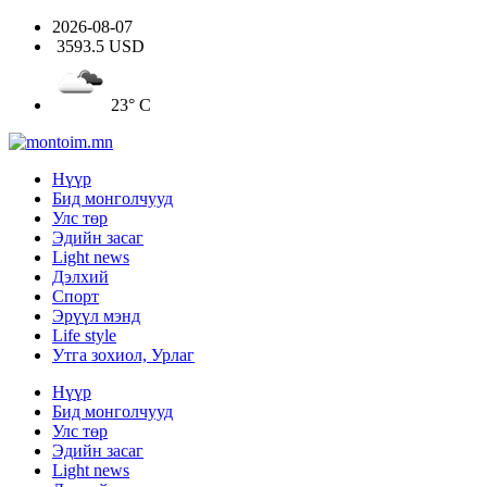
2026-08-07
3593.5 USD
23° C
Нүүр
Бид монголчууд
Улс төр
Эдийн засаг
Light news
Дэлхий
Спорт
Эрүүл мэнд
Life style
Утга зохиол, Урлаг
Нүүр
Бид монголчууд
Улс төр
Эдийн засаг
Light news