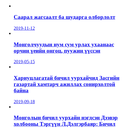
Саарал жагсаалт ба шударга олборлолт
2019-11-12
Монголчуудын нум сум урлах ухаанаас
орчин үеийн онгоц, пуужин үүссэн
2019-05-15
Хариуцлагатай бичил уурхайчид Засгийн
газартай хамтарч ажиллах сонирхолтой
байна
2019-09-18
Монголын бичил уурхайн нэгдсэн Дээвэр
холбооны Тэргүүн Л.Дэлгэрбаяр: Бичил