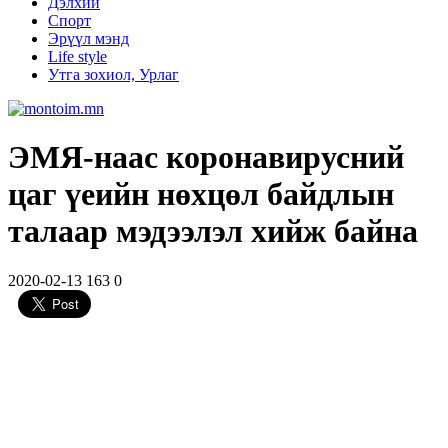
Дэлхий
Спорт
Эрүүл мэнд
Life style
Утга зохиол, Урлаг
ЭМЯ-наас коронавирусний
цаг үeийн нөхцөл байдлын
талаар мэдээлэл хийж байна
2020-02-13
163
0