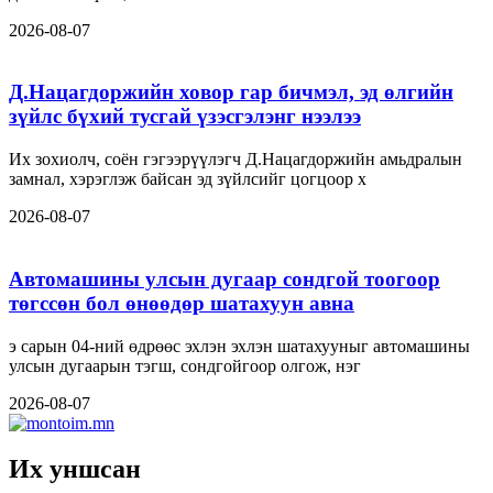
2026-08-07
Д.Нацагдоржийн ховор гар бичмэл, эд өлгийн
зүйлс бүхий тусгай үзэсгэлэнг нээлээ
Их зохиолч, соён гэгээрүүлэгч Д.Нацагдоржийн амьдралын
замнал, хэрэглэж байсан эд зүйлсийг цогцоор х
2026-08-07
Автомашины улсын дугаар сондгой тоогоор
төгссөн бол өнөөдөр шатахуун авна
э сарын 04-ний өдрөөс эхлэн эхлэн шатахууныг автомашины
улсын дугаарын тэгш, сондгойгоор олгож, нэг
2026-08-07
Их уншсан