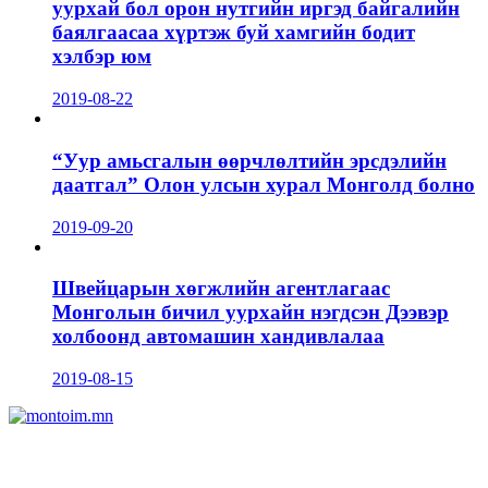
уурхай бол орон нутгийн иргэд байгалийн
баялгаасаа хүртэж буй хамгийн бодит
хэлбэр юм
2019-08-22
“Уур амьсгалын өөрчлөлтийн эрсдэлийн
даатгал” Олон улсын хурал Монголд болно
2019-09-20
Швейцарын хөгжлийн агентлагаас
Монголын бичил уурхайн нэгдсэн Дээвэр
холбоонд автомашин хандивлалаа
2019-08-15