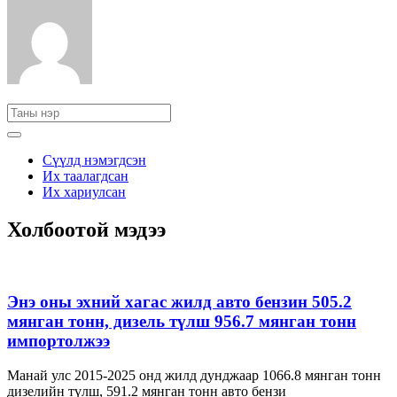
Сүүлд нэмэгдсэн
Их таалагдсан
Их хариулсан
Холбоотой мэдээ
Энэ оны эхний хагас жилд авто бензин 505.2
мянган тонн, дизель түлш 956.7 мянган тонн
импортолжээ
Манай улс 2015-2025 онд жилд дунджаар 1066.8 мянган тонн
дизелийн түлш, 591.2 мянган тонн авто бензи