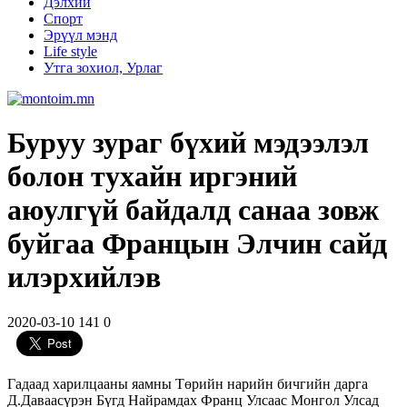
Дэлхий
Спорт
Эрүүл мэнд
Life style
Утга зохиол, Урлаг
Буруу зураг бүхий мэдээлэл
болон тухайн иргэний
аюулгүй байдалд санаа зовж
буйгаа Францын Элчин сайд
илэрхийлэв
2020-03-10
141
0
Гадаад харилцааны яамны Төрийн нарийн бичгийн дарга
Д.Даваасүрэн Бүгд Найрамдах Франц Улсаас Монгол Улсад