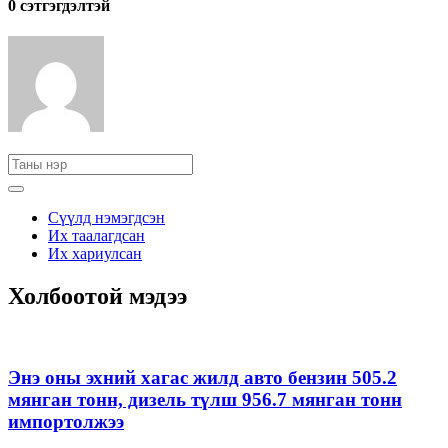
0 cэтгэгдэлтэй
Сүүлд нэмэгдсэн
Их таалагдсан
Их хариулсан
Холбоотой мэдээ
Энэ оны эхний хагас жилд авто бензин 505.2
мянган тонн, дизель түлш 956.7 мянган тонн
импортолжээ