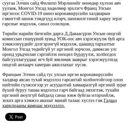
суугаа Элчин сайд Филипп Мэрлинийг өнөөдөр хүлээн авч
уулзаж, Монгол Улсад хөдөлмөр эрхлэгч Франц Улсын
иргэнээс COVID-19 шинэ коронавирусийн халдварын
сэжигтэй шинж тэмдгүүд илэрч, шинжилгээний хариу эерэг
гарсныг мэдээлж, санал солилцов.
Төрийн нарийн бичгийн дарга Д.Даваасүрэн Улсын онцгой
комиссын гишүүний хувьд УОК-оос авч хэрэгжүүлж буй арга
хэмжээнүүдийг дэлгэрэнгүй мэдээлж, цаашид тархалтыг
Монгол Улсад төдийгүй уг иргэний зорчсон, дамжсан улс
оронд урьдчилан сэргийлэх нөхцөл бүрдүүлэх, холбогдох
байгууллагуудаас өгч буй зөвлөмж зааврыг хэрэгжүүлэхэд
онцгой анхаарч хамтран ажиллахыг хүсэв.
Францын Элчин сайд тус улсын иргэн коронавирусийн
халдвар авсан тухай мэдээлэл гарсантай холбоотойгоор олон
нийтийн сүлжээгээр уг асуудалтай хамааралгүй иргэний зураг
бүхий буруу ташаа мэдээлэл гарч байгаад эмзэглэж, тухайн
иргэний аюулгүй байдалд санаа зовж буйгаа илэрхийлж,
зохих арга хэмжээ авахыг манай талаас хүслээ гэж
Гадаад
харилцааны яамнаас мэдээллээ.