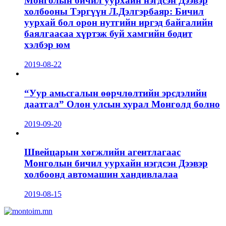
Монголын бичил уурхайн нэгдсэн Дээвэр
холбооны Тэргүүн Л.Дэлгэрбаяр: Бичил
уурхай бол орон нутгийн иргэд байгалийн
баялгаасаа хүртэж буй хамгийн бодит
хэлбэр юм
2019-08-22
“Уур амьсгалын өөрчлөлтийн эрсдэлийн
даатгал” Олон улсын хурал Монголд болно
2019-09-20
Швейцарын хөгжлийн агентлагаас
Монголын бичил уурхайн нэгдсэн Дээвэр
холбоонд автомашин хандивлалаа
2019-08-15