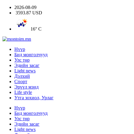
2026-08-09
3593.87 USD
16° C
Нүүр
Бид монголчууд
Улс төр
Эдийн засаг
Light news
Дэлхий
Спорт
Эрүүл мэнд
Life style
Утга зохиол, Урлаг
Нүүр
Бид монголчууд
Улс төр
Эдийн засаг
Light news