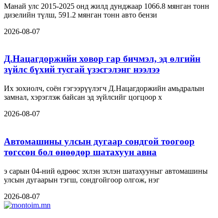
Манай улс 2015-2025 онд жилд дунджаар 1066.8 мянган тонн
дизелийн түлш, 591.2 мянган тонн авто бензи
2026-08-07
Д.Нацагдоржийн ховор гар бичмэл, эд өлгийн
зүйлс бүхий тусгай үзэсгэлэнг нээлээ
Их зохиолч, соён гэгээрүүлэгч Д.Нацагдоржийн амьдралын
замнал, хэрэглэж байсан эд зүйлсийг цогцоор х
2026-08-07
Автомашины улсын дугаар сондгой тоогоор
төгссөн бол өнөөдөр шатахуун авна
э сарын 04-ний өдрөөс эхлэн эхлэн шатахууныг автомашины
улсын дугаарын тэгш, сондгойгоор олгож, нэг
2026-08-07