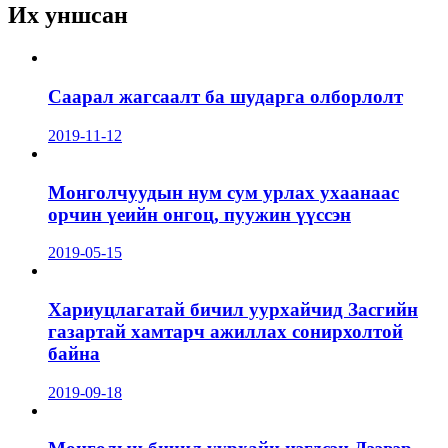
Их уншсан
Саарал жагсаалт ба шударга олборлолт
2019-11-12
Монголчуудын нум сум урлах ухаанаас
орчин үеийн онгоц, пуужин үүссэн
2019-05-15
Хариуцлагатай бичил уурхайчид Засгийн
газартай хамтарч ажиллах сонирхолтой
байна
2019-09-18