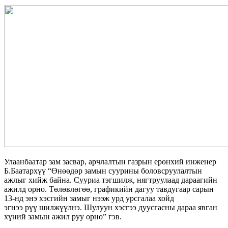
Улаанбаатар зам засвар, арчлалтын газрын ерөнхий инженер
Б.Баатархүү “Өнөөдөр замын суурины боловсруулалтын
ажлыг хийж байна. Сууриа тэгшилж, нягтруулаад дараагийн
ажилд орно. Төлөвлөгөө, графикийн дагуу тавдугаар сарын
13-нд энэ хэсгийн замыг нээж урд урсгалаа хойд
эгнээ рүү шилжүүлнэ. Шулуун хэсгээ дуусгасны дараа явган
хүний замын ажил руу орно” гэв.