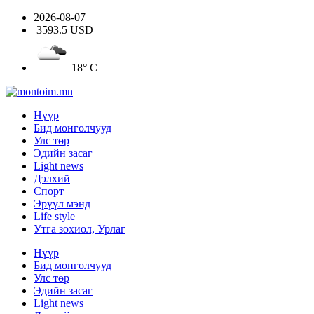
2026-08-07
3593.5 USD
18° C
Нүүр
Бид монголчууд
Улс төр
Эдийн засаг
Light news
Дэлхий
Спорт
Эрүүл мэнд
Life style
Утга зохиол, Урлаг
Нүүр
Бид монголчууд
Улс төр
Эдийн засаг
Light news