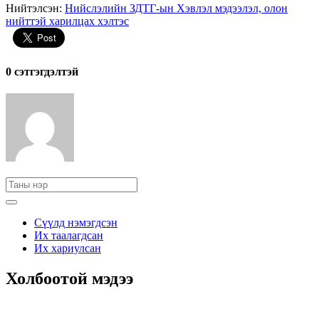
Нийтэлсэн:
Нийслэлийн ЗДТГ-ын Хэвлэл мэдээлэл, олон
нийттэй харилцах хэлтэс
0 cэтгэгдэлтэй
Сүүлд нэмэгдсэн
Их таалагдсан
Их хариулсан
Холбоотой мэдээ