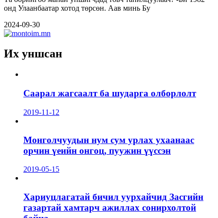
онд Улаанбаатар хотод төрсөн. Аав минь Бу
2024-09-30
Их уншсан
Саарал жагсаалт ба шударга олборлолт
2019-11-12
Монголчуудын нум сум урлах ухаанаас
орчин үеийн онгоц, пуужин үүссэн
2019-05-15
Хариуцлагатай бичил уурхайчид Засгийн
газартай хамтарч ажиллах сонирхолтой