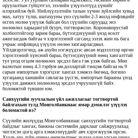
оруулалтын гүйцэтгэл, зээлийн үзүүлэлтүүд үүнийг
илэрхийлж буй. Нийлүүлэлтийн талын хүчин зүйлсийн хувьд
мах, хатуу түлш, шатахууны үнэ сүүлийн 2-3 жилд инфляцийг
өсгөх нөлөө үзүүлж байсан бол сүүлийн саруудад энэ
нөлөөлөл харьцангуй буурч, тогтворжсон. Коронавирустай
холбоотойгоор зарим бараа, бүтээгдэхүүний үнэд өсөлт
ажиглагдаж байгаа ч хэрэглээний сагсанд эзлэх жин нь бага
учраас инфляцид үзүүлэх нөлөө хязгаарлагдмал.
Үйлдвэрлэгчид, аж ахуйн нэгжүүдээс авсан мэдээллээр өргөн
хэрэглээний хүнсний бараа, бүтээгдэхүүний нөөц хангалттай
тул үнэд огцом нөлөөлөх эрсдэл бага гэж үзэж байгаа. Мөн
валютын нөөц 4.3 тэрбум ам.доллартай тэнцэж байгаа нь 9
сарын импортын хэрэгцээг хангах хэмжээ бөгөөд, богино
хугацаанд ханшийн савлагаа үүсгэх, импортын барааны үнэд
үзүүлэх дамжих нөлөөлөлд эрсдэл учруулахгүй байх
боломжтой түвшин юм.
Санхүүгийн зуучлалын үйл ажиллагааг тогтвортой
байлгахын тулд Монголбанкнаас ямар дэмжлэг үзүүлэх
боломжтой вэ?
Сүүлийн жилүүдэд Монголбанкнаас санхүүгийн тогтвортой
байдлыг хангах, банкны системийн дархлааг сайжруулахад
чиглэсэн цогц арга хэмжээнүүдийг авч хэрэгжүүлж ирсэн.
Хууль эрх зүйн орчны өөрчлөлтөөс эхлээд олон улсын шинэ