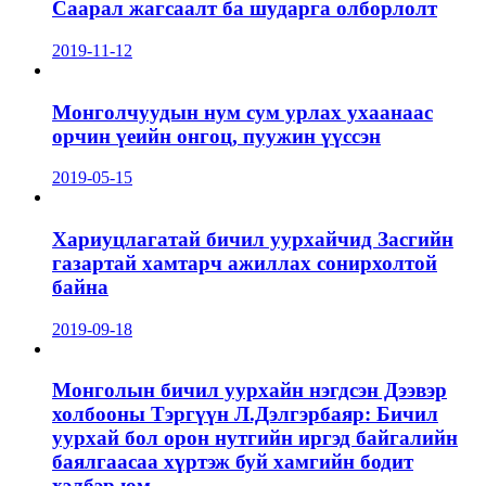
Саарал жагсаалт ба шударга олборлолт
2019-11-12
Монголчуудын нум сум урлах ухаанаас
орчин үеийн онгоц, пуужин үүссэн
2019-05-15
Хариуцлагатай бичил уурхайчид Засгийн
газартай хамтарч ажиллах сонирхолтой
байна
2019-09-18
Монголын бичил уурхайн нэгдсэн Дээвэр
холбооны Тэргүүн Л.Дэлгэрбаяр: Бичил
уурхай бол орон нутгийн иргэд байгалийн
баялгаасаа хүртэж буй хамгийн бодит
хэлбэр юм