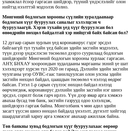
уламжлал ёсоор гаргасан шийдвэр, түүний үндэслэлийг олон
нийтэд нээлттэй мэдээлэх болно.
Мөнгөний бодлогын хорооны сүүлийн хуралдаанаар
бодлогын хүүг бууруулах саналыг хэлэлцсэн ч
бууруулаагүй. Хэрэв тухайн үед хүүг бууруулсан бол
өнөөдрийн нөхцөл байдалтай хэр нийцтэй байх байсан бол?
12 дугаар сарын хурлын үед коронавирус гэдэг эрсдэл
байгаагүй тул тухайн үед байсан эдийн засгийн мэдээлэл,
түүн дэээр үндэслэсэн төсөөлөл дээрээ суурилаад бодлогын
шийдвэрийг Мөнгөний бодлогын хорооны хурлаас гаргасан.
АНУ, БНХАУ хоороондын худалдааны маргааны эхний үе шат
хэлэлцээрт хүрсэн тул 2020 он гараад, Дэлхийн эдийн засгийн
чуулганы үеэр ОУВС-гаас танилцуулсан олон улсны эдийн
засгийн нөхцөл байдал, цаашдын төсөөлөл ч нэлээд өөдрөг
байсан. Гэтэл 1-р сарын сүүлээс нөхцөл байдал нэлээд
өөрчлөгдөж, коронавирус дэлхийн эдийн засгийн нэг шинэ
эрсдэл, сорилт болж гарч ирлээ. Үүн дээр ямар арга хэмжээ
авахаа бусад төв банк, засгийн газрууд одоо хэлэлцэж,
шийдвэрээ гаргаж байна. Монголбанк ч мөн адил эдийн
засагт үүссэн шинэ нөхцөл байдалд үнэлэлт, дүгнэлт хийгээд
шаардлагатай хариу арга хэмжээг авахаар ажиллаж байна.
Төв банкны хувьд бодлогын хүүг бууруулахаас өөрөөр