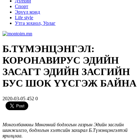
Дэлхий
Спорт
Эрүүл мэнд
Life style
Утга зохиол, Урлаг
Б.ТҮМЭНЦЭНГЭЛ:
КОРОНАВИРУС ЭДИЙН
ЗАСАГТ ЭДИЙН ЗАСГИЙН
БУС ШОК ҮҮСГЭЖ БАЙНА
2020-03-05
452
0
Монголбанкны Мөнгөний бодлогын газрын Эдийн засгийн
шинжилгээ, бодлогын хэлтсийн захирал Б.Түмэнцэнгэлтэй
ярилцлаа.