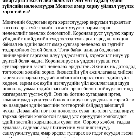
ямар арга хэмжээ авч болох вэ? Энэ мэт гадаад хүчин
зүйлсийн нөлөөллүүдэд Монгол ямар хариу үйлдэл үзүүлэх
хэрэгтэй вэ?
Мөнгөний бодлогын арга хэрэгслүүдээр вирусын тархалтыг
зогсоох аргагүй ч эдийн засагт үзүүлэх зарим сөрөг
нөлөөллийг зөөллөх боломжтой. Коронавируст үзүүлэх хариу
үйлдлийг шийдэхийн тулд эхлээд тулгарсан эрсдэл, нөхцөл
байдал нь эдийн засагт ямар сувгаар нөлөөлөх вэ гэдгийг
тодорхойлох ёстой болно. Тэгж байж, аливаа бодлогын
шийдвэрийг гаргахад илүү үндэслэлтэй, хэрэгжилт илүү үр
дүнтэй болж чадна. Коронавирус нь үндсэн гурван гол
сувгаар эдийн засагт нөлөөлөх эрсдэлтэй. Эхнийх нь дотоодод
тогтоосон хөлийн хорио, бизнесийн үйл ажиллагаанд хийсэн
зарим хязгаарлалтуудтай холбоотойгоор хэрэглэгчдийн үйл
хөдлөл, зарим аж ахуйн нэгжүүдийн үйл ажиллагаанд шууд
нөлөөлж, улмаар эдийн засгийн эрэлт болон нийлүүлэлт талд
хязгаарлалт үүсгэж буй. Энэ нь богино хугацаанд иргэд,
компаниудад хүнд тусч болох ч вирусаас урьдчилан сэргийлэх
нь цаашдын эдийн засгийн тогтвортой байдалд зайлшгүй
чухал. Дараагийн нэг гол нөлөөлөх суваг нь олон улсад вирус
тархаж буйтай холбоотой гадаад улс орнуудтай холбогддог
эдийн засгийн харилцааны суваг юм. Өөрөөр хэлбэл, гадаад
худалдаа, гаднаас авдаг бизнесийн үйлчилгээнүүд,
санхүүжилтүүдэд ямар эрсдэл тулгарах вэ гэдэг асуудал гэсэн