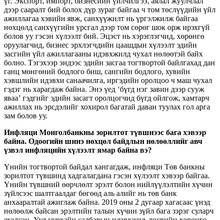
үг. Экспорт, импорт, бизнесийн үйлчилгээ, аялал жуулчлал
дээр сааралт бий болох дүр зураг байгаа ч том төслүүдийн үйл
ажиллагаа хэвийн явж, санхүүжилт нь үргэлжилж байгаа
нөхцөлд санхүүгийн урсгал дээр том сөрөг шок орж ирэхгүй
болов уу гэсэн хүлээлт бий. Эцэст нь хэрэглэгчид, хөрөнгө
оруулагчид, бизнес эрхлэгчдийн цаашдын хүлээлт эдийн
засгийн үйл ажиллагааны идэвхжилд чухал нөлөөтэй байх
болно. Тэгэхээр эндээс эдийн засгаа тогтвортой байлгахад дан
ганц мөнгөний бодлого биш, сангийн бодлого, хувийн
хэвшлийн идэвхи санаачилга, иргэдийн оролцоо ч маш чухал
гэдэг нь харагдаж байна. Энэ үед ‘бүгд нэг завин дээр сууж
яваа’ гэдгийг эдийн засагт оролцогчид бүгд ойлгож, хамтарч
ажиллах нь эрсдэлийг хохирол багатай даван туулах гол арга
зам болов уу.
Инфляци Монголбанкны зорилтот түвшнээс бага хэвээр
байна. Одоогийн шинэ нөхцөл байдлын нөлөөллийг авч
үзвэл инфляцийн хүлээлт ямар байна вэ?
Үнийн тогтвортой байдал хангагдаж, инфляци Төв банкны
зорилтот түвшинд хадгалагдана гэсэн хүлээлт хэвээр байгаа.
Үнийн түвшний өөрчлөлт эрэлт болон нийлүүлэлтийн хүчин
зүйлсээс шалтгаалдаг бөгөөд аль алийг нь төв банк
анхааралтай ажиглаж байна. 2019 оны 2 дугаар хагасаас үнэд
нөлөөлж байсан эрэлтийн талын хүчин зүйл бага зэрэг суларч
эхэлсэн. Уул уурхайн салбарын идэвхжил, төсвийн хөрөнгө