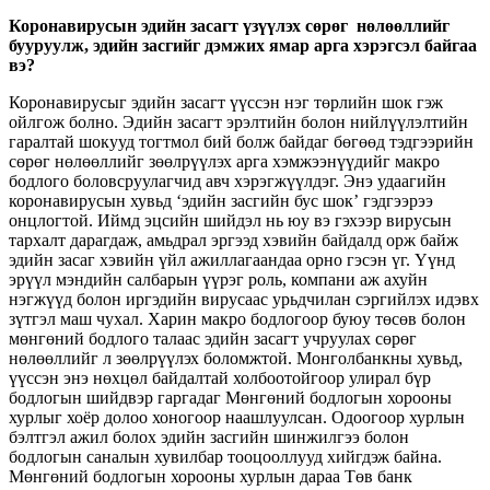
Коронавирусын эдийн засагт үзүүлэх сөрөг нөлөөллийг
бууруул
ж,
эдийн засгийг дэмжих ямар арга хэрэгсэл байгаа
вэ?
Коронавирусыг эдийн засагт үүссэн нэг төрлийн шок гэж
ойлгож болно. Эдийн засагт эрэлтийн болон нийлүүлэлтийн
гаралтай шокууд тогтмол бий болж байдаг бөгөөд тэдгээрийн
сөрөг нөлөөллийг зөөлрүүлэх арга хэмжээнүүдийг макро
бодлого боловсруулагчид авч хэрэгжүүлдэг. Энэ удаагийн
коронавирусын хувьд ‘эдийн засгийн бус шок’ гэдгээрээ
онцлогтой. Иймд эцсийн шийдэл нь юу вэ гэхээр вирусын
тархалт дарагдаж, амьдрал эргээд хэвийн байдалд орж байж
эдийн засаг хэвийн үйл ажиллагаандаа орно гэсэн үг. Үүнд
эрүүл мэндийн салбарын үүрэг роль, компани аж ахуйн
нэгжүүд болон иргэдийн вирусаас урьдчилан сэргийлэх идэвх
зүтгэл маш чухал. Харин макро бодлогоор буюу төсөв болон
мөнгөний бодлого талаас эдийн засагт учруулах сөрөг
нөлөөллийг л зөөлрүүлэх боломжтой. Монголбанкны хувьд,
үүссэн энэ нөхцөл байдалтай холбоотойгоор улирал бүр
бодлогын шийдвэр гаргадаг Мөнгөний бодлогын хорооны
хурлыг хоёр долоо хоногоор наашлуулсан. Одоогоор хурлын
бэлтгэл ажил болох эдийн засгийн шинжилгээ болон
бодлогын саналын хувилбар тооцооллууд хийгдэж байна.
Мөнгөний бодлогын хорооны хурлын дараа Төв банк