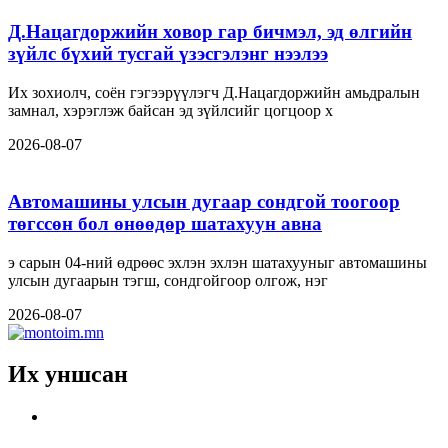
Д.Нацагдоржийн ховор гар бичмэл, эд өлгийн
зүйлс бүхий тусгай үзэсгэлэнг нээлээ
Их зохиолч, соён гэгээрүүлэгч Д.Нацагдоржийн амьдралын
замнал, хэрэглэж байсан эд зүйлсийг цогцоор х
2026-08-07
Автомашины улсын дугаар сондгой тоогоор
төгссөн бол өнөөдөр шатахуун авна
э сарын 04-ний өдрөөс эхлэн эхлэн шатахууныг автомашины
улсын дугаарын тэгш, сондгойгоор олгож, нэг
2026-08-07
Их уншсан