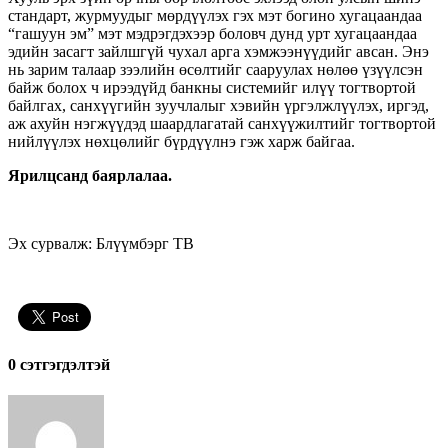
стандарт, журмуудыг мөрдүүлэх гэх мэт богино хугацаандаа
“гашуун эм” мэт мэдрэгдэхээр боловч дунд урт хугацаандаа
эдийн засагт зайлшгүй чухал арга хэмжээнүүдийг авсан. Энэ
нь зарим талаар зээлийн өсөлтийг сааруулах нөлөө үзүүлсэн
байж болох ч ирээдүйд банкны системийг илүү тогтвортой
байлгах, санхүүгийн зуучлалыг хэвийн үргэлжлүүлэх, иргэд,
аж ахуйн нэгжүүдэд шаардлагатай санхүүжилтийг тогтвортой
нийлүүлэх нөхцөлийг бүрдүүлнэ гэж харж байгаа.
Ярилцсанд баярлалаа.
Эх сурвалж: Блүүмбэрг ТВ
0 cэтгэгдэлтэй