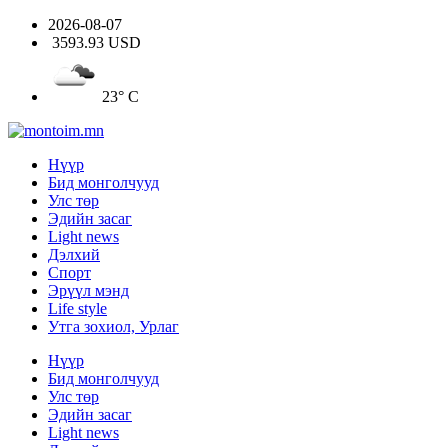
2026-08-07
3593.93 USD
23° C
Нүүр
Бид монголчууд
Улс төр
Эдийн засаг
Light news
Дэлхий
Спорт
Эрүүл мэнд
Life style
Утга зохиол, Урлаг
Нүүр
Бид монголчууд
Улс төр
Эдийн засаг
Light news