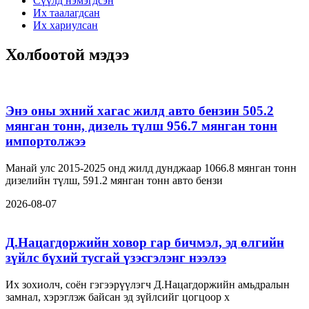
Сүүлд нэмэгдсэн
Их таалагдсан
Их хариулсан
Холбоотой мэдээ
Энэ оны эхний хагас жилд авто бензин 505.2
мянган тонн, дизель түлш 956.7 мянган тонн
импортолжээ
Манай улс 2015-2025 онд жилд дунджаар 1066.8 мянган тонн
дизелийн түлш, 591.2 мянган тонн авто бензи
2026-08-07
Д.Нацагдоржийн ховор гар бичмэл, эд өлгийн
зүйлс бүхий тусгай үзэсгэлэнг нээлээ
Их зохиолч, соён гэгээрүүлэгч Д.Нацагдоржийн амьдралын
замнал, хэрэглэж байсан эд зүйлсийг цогцоор х