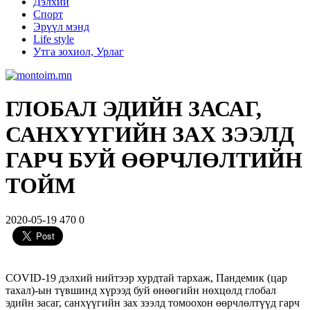
Дэлхий
Спорт
Эрүүл мэнд
Life style
Утга зохиол, Урлаг
ГЛОБАЛ ЭДИЙН ЗАСАГ,
САНХҮҮГИЙН ЗАХ ЗЭЭЛД
ГАРЧ БУЙ ӨӨРЧЛӨЛТИЙН
ТОЙМ
2020-05-19
470
0
COVID-19 дэлхий нийтээр хурдтай тархаж, Пандемик (цар
тахал)-ын түвшинд хүрээд буй өнөөгийн нөхцөлд глобал
эдийн засаг, санхүүгийн зах зээлд томоохон өөрчлөлтүүд гарч