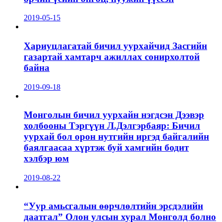
2019-05-15
Хариуцлагатай бичил уурхайчид Засгийн
газартай хамтарч ажиллах сонирхолтой
байна
2019-09-18
Монголын бичил уурхайн нэгдсэн Дээвэр
холбооны Тэргүүн Л.Дэлгэрбаяр: Бичил
уурхай бол орон нутгийн иргэд байгалийн
баялгаасаа хүртэж буй хамгийн бодит
хэлбэр юм
2019-08-22
“Уур амьсгалын өөрчлөлтийн эрсдэлийн
даатгал” Олон улсын хурал Монголд болно