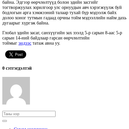
байна. Эдгээр өөрчлөлтүүд болон эдийн засгийг
тогтворжуулах зорилгоор улс орнуудын авч хэрэгжүүлж буй
бодлогын арга хэмжээний талаар тухай бүр мэдээлж байх
долоо хоног тутмын гадаад орчны тойм мэдээллийн найм дахь
дугаарыг хүргэж байна.
Глобал эдийн засаг, санхүүгийн зах зээлд 5-р сарын 8-аас 5-р
сарын 14-ний байдлаар гарсан өөрчлөлтийн
тоймыг
эндээс
татаж авна уу.
0 cэтгэгдэлтэй