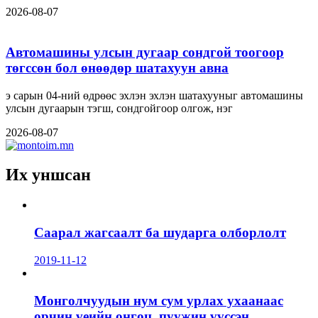
2026-08-07
Автомашины улсын дугаар сондгой тоогоор
төгссөн бол өнөөдөр шатахуун авна
э сарын 04-ний өдрөөс эхлэн эхлэн шатахууныг автомашины
улсын дугаарын тэгш, сондгойгоор олгож, нэг
2026-08-07
Их уншсан
Саарал жагсаалт ба шударга олборлолт
2019-11-12
Монголчуудын нум сум урлах ухаанаас
орчин үеийн онгоц, пуужин үүссэн