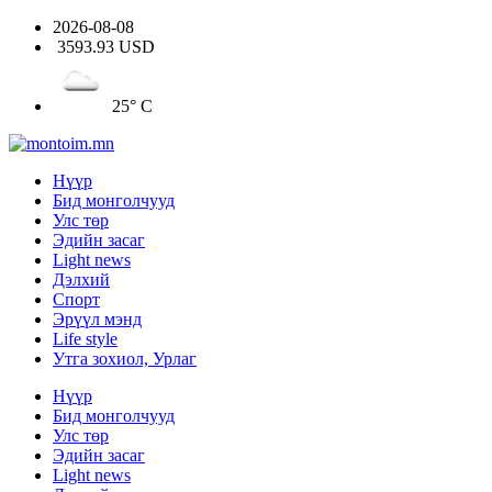
2026-08-08
3593.93 USD
25° C
Нүүр
Бид монголчууд
Улс төр
Эдийн засаг
Light news
Дэлхий
Спорт
Эрүүл мэнд
Life style
Утга зохиол, Урлаг
Нүүр
Бид монголчууд
Улс төр
Эдийн засаг
Light news