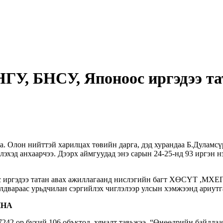
НГУ, БНСУ, Японоос иргэдээ та
. Олон нийттэй харилцах төвийн дарга, дэд хурандаа Б.Дулам
лэхэд анхаарчээ. Дээрх аймгуудад энэ сарын 24-25-нд 93 иргэн
с иргэдээ татан авах ажиллагаанд нислэгийн багт ХӨСҮТ ,МХЕГ
двараас урьдчилан сэргийлэх чиглэлээр улсын хэмжээнд ариутг
ЙНА
42 ор бүхий 106 объктод хяналт тавьжээ. “Өнөөдрийн байдлаар