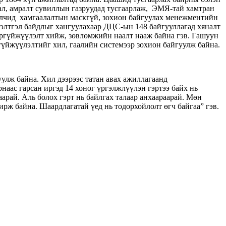
дал, амралт сувиллын газруудад тусгаарлаж, ЭМЯ-тай хамтран
жилчид хамгаалалтын маскгүй, зохион байгуулах менежментийн
бэлтгэл байдлыг хангуулахаар ДЦС-ын 148 байгууллагад хяналт
варгүйжүүлэлт хийж, зөвлөмжийн наалт нааж байна гэв. Гашуун
гүйжүүлэлтийг хил, гаалийн системээр зохион байгуулж байна.
улж байна. Хил дээрээс татан авах ажиллагаанд
аас гарсан иргэд 14 хоног үргэлжлүүлэн гэртээ байх нь
арай. Аль болох гэрт нь байлгах талаар анхаараарай. Мөн
ирж байна. Шаардлагатай үед нь тодорхойлолт өгч байгаа” гэв.