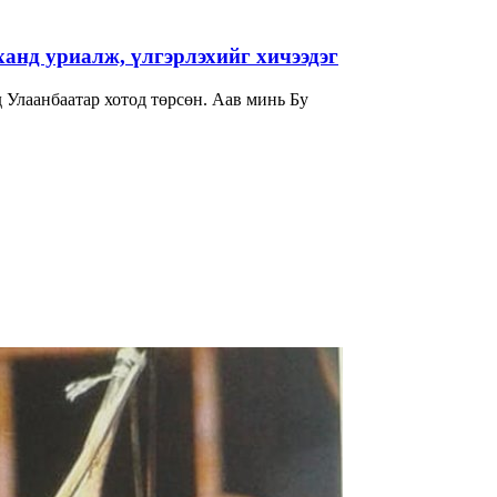
нд уриалж, үлгэрлэхийг хичээдэг
гчдад товч танилцуулаач? -Би 1982 онд Улаанбаатар хотод төрсөн. Аав минь Бу