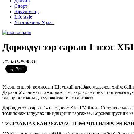
Дэлхий
Спорт
Эрүүл мэнд
Life style
Утга зохиол, Урлаг
Дөрөвдүгээр сарын 1-нээс ХБ
2020-03-25
483
0
Улсын онцгой комиссын Шуурхай штабаас мэдээлэл хийж байна
Дархан-Уул аймагт ажиллаж, тусгаарлах байрны тоог нэмэгдүү
зааварчилгааны дагуу ажиглалтаас гаргажээ.
Дөрөвдүгээр сарын 1-ны өдрөөс ХБНГУ, Япон, Солонгос улсаа
томилонажиллуулах шийдвэрийг гаргажээ. Коронавирусийн хал
ТУСГААРЛАХ БАЙРУУДААС 11 ЗӨРЧИЛ ИЛЭРСЭН БА
МХЕГ-ын мэдээлснээр ЭМЯ-тай хамтран өнөөдрийн байдлаар 72