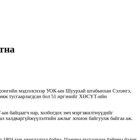
тна
сүрэнгийн мэдээлснээр УОК-ын Шуурхай штабынхан Сэлэнгэ,
 нэмж тусгаарлагдсан бол 51 иргэнийг ХӨСҮТ-ийн
-ын байцаагч нар, холбогдох эмч мэргэжилтнүүдийг
ал халдваргүйжүүлэлтийн ажлыг зохион байгуулж байгаа аж.
 1804 хүн ажиглалтад байна. Цаашид тусгаарлах байрны бэлэн