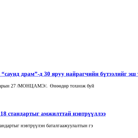
“саунд драм”-д 30 яруу найрагчийн бүтээлийг эш 
р сарын 27 /МОНЦАМЭ/. Өнөөдөр тохиож буй
018 стандартыг амжилттай нэвтрүүллээ
андартыг нэвтрүүлэн баталгаажуулалтын гэ