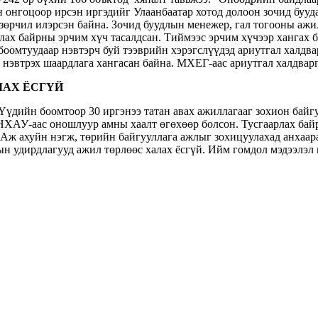
н онгоцоор ирсэн иргэдийг Улаанбаатар хотод долоон зочид буу
 зөрчил илэрсэн байна. Зочид буудлын менежер, гал тогооны а
лах байрны эрчим хүч тасалдсан. Тиймээс эрчим хүчээр хангах 
 боомтуудаар нэвтэрч буй тээврийн хэрэгслүүдэд ариутгал халд
 нэвтрэх шаардлага хангасан байна. МХЕГ-аас ариутгал халдвар
ЛАХ ЁСГҮЙ
Үүдийн боомтоор 30 иргэнээ татан авах ажиллагааг зохион байгу
ХАУ-аас оношлуур амны хаалт өгөхөөр болсон. Тусгаарлах байрн
. Аж ахуйн нэгж, төрийн байгууллага ажлыг зохицуулахад анхаара
ын удирдлагууд ажил төрлөөс халах ёсгүй. Ийм гомдол мэдээлэл 