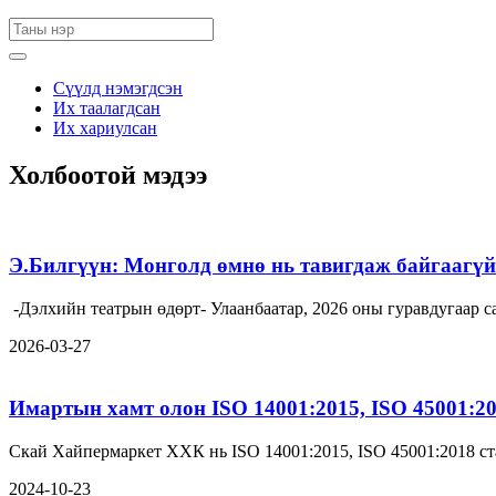
Сүүлд нэмэгдсэн
Их таалагдсан
Их хариулсан
Холбоотой мэдээ
Э.Билгүүн: Монголд өмнө нь тавигдаж байгаагүй 
-Дэлхийн театрын өдөрт- Улаанбаатар, 2026 оны гуравдугаа
2026-03-27
Имартын хамт олон ISO 14001:2015, ISO 45001:2
Скай Хайпермаркет ХХК нь ISO 14001:2015, ISO 45001:2018 ст
2024-10-23