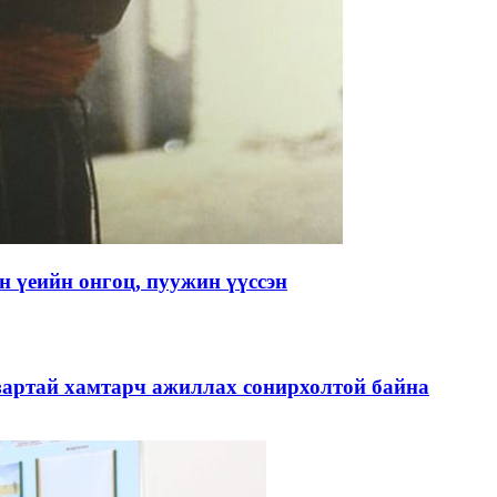
 үеийн онгоц, пуужин үүссэн
зартай хамтарч ажиллах сонирхолтой байна