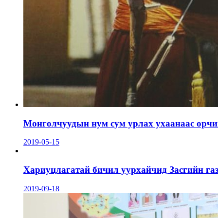
Монголчуудын нум сум урлах ухаанаас орчин
2019-05-15
Хариуцлагатай бичил уурхайчид Засгийн га
2019-09-18