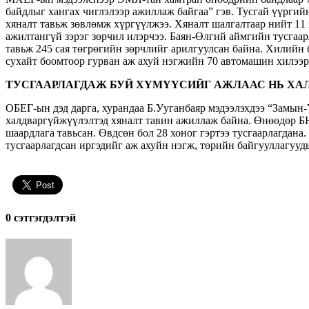
байдлыг хангах чиглэлээр ажиллаж байгаа” гэв. Тусгай үүргий
хяналт тавьж зөвлөмж хүргүүлжээ. Хяналт шалгалтаар нийт 11
ажилтангүй зэрэг зөрчил илэрчээ. Баян-Өлгий аймгийн тусгаар
тавьж 245 сая төгрөгийн зөрчлийг арилгуулсан байна. Хилийн
сухайт боомтоор гурван аж ахуй нэгжийн 70 автомашин хилээр
ТУСГААРЛАГДАЖ БУЙ ХҮМҮҮСИЙГ АЖЛААС НЬ ХА
ОБЕГ-ын дэд дарга, хурандаа Б.Ууганбаяр мэдээлэхдээ “Замын-
халдваргүйжүүлэлтэд хяналт тавин ажиллаж байна. Өнөөдөр БН
шаардлага тавьсан. Өвдсөн бол 28 хоног гэртээ тусгаарлагдана
тусгаарлагдсан иргэдийг аж ахуйн нэгж, төрийн байгууллагууд
0 cэтгэгдэлтэй