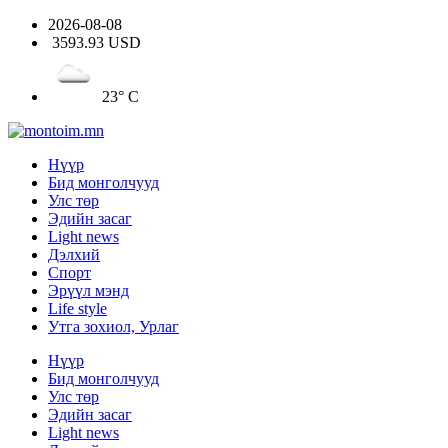
2026-08-08
3593.93 USD
23° C
Нүүр
Бид монголчууд
Улс төр
Эдийн засаг
Light news
Дэлхий
Спорт
Эрүүл мэнд
Life style
Утга зохиол, Урлаг
Нүүр
Бид монголчууд
Улс төр
Эдийн засаг
Light news