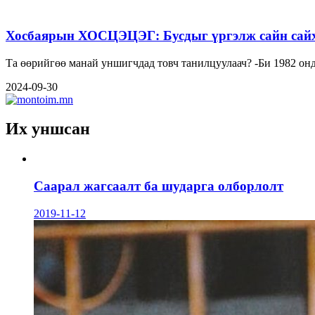
Хосбаярын ХОСЦЭЦЭГ: Бусдыг үргэлж сайн сайха
Та өөрийгөө манай унши
2024-09-30
Их уншсан
Саарал жагсаалт ба шударга олборлолт
2019-11-12