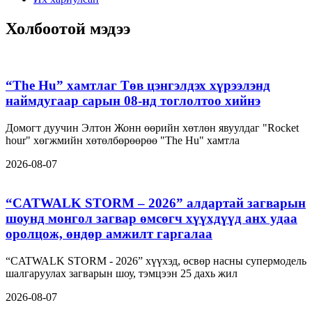
Холбоотой мэдээ
“The Hu” хамтлаг Төв цэнгэлдэх хүрээлэнд
наймдугаар сарын 08-нд тоглолтоо хийнэ
Домогт дуучин Элтон Жонн өөрийн хөтлөн явуулдаг "Rocket
hour" хөгжмийн хөтөлбөрөөрөө "The Hu" хамтла
2026-08-07
“CATWALK STORM – 2026” алдартай загварын
шоунд монгол загвар өмсөгч хүүхдүүд анх удаа
оролцож, өндөр амжилт гаргалаа
“CATWALK STORM - 2026” хүүхэд, өсвөр насны супермодель
шалгаруулах загварын шоу, тэмцээн 25 дахь жил
2026-08-07