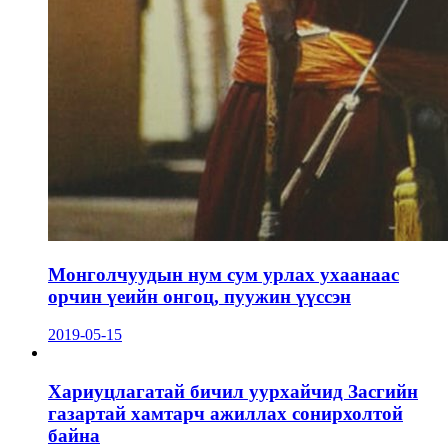
Монголчуудын нум сум урлах ухаанаас
орчин үеийн онгоц, пуужин үүссэн
2019-05-15
Хариуцлагатай бичил уурхайчид Засгийн
газартай хамтарч ажиллах сонирхолтой
байна