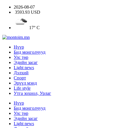
2026-08-07
3593.93 USD
17° C
Нүүр
Бид монголчууд
Улс төр
Эдийн засаг
Light news
Дэлхий
Спорт
Эрүүл мэнд
Life style
Утга зохиол, Урлаг
Нүүр
Бид монголчууд
Улс төр
Эдийн засаг
Light news