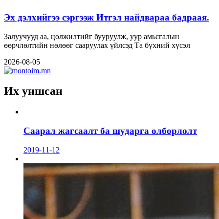
Эх дэлхийгээ сэргээж Итгэл найдвараа бадраая.
Залуучууд аа, цөлжилтийг бууруулж, уур амьсгалын
өөрчлөлтийн нөлөөг сааруулах үйлсэд Та бүхний хүсэл
2026-08-05
Их уншсан
Саарал жагсаалт ба шударга олборлолт
2019-11-12