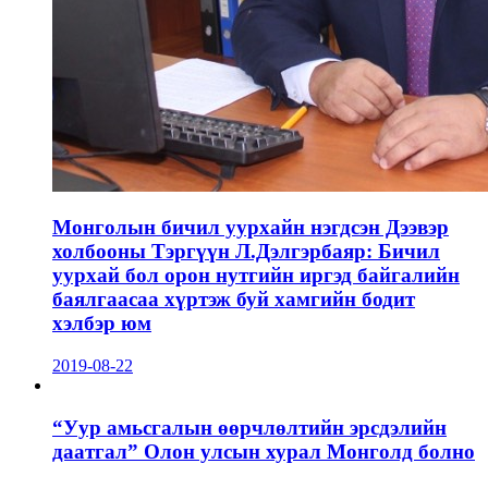
Монголын бичил уурхайн нэгдсэн Дээвэр
холбооны Тэргүүн Л.Дэлгэрбаяр: Бичил
уурхай бол орон нутгийн иргэд байгалийн
баялгаасаа хүртэж буй хамгийн бодит
хэлбэр юм
2019-08-22
“Уур амьсгалын өөрчлөлтийн эрсдэлийн
даатгал” Олон улсын хурал Монголд болно