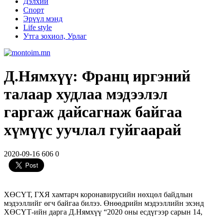
Дэлхий
Спорт
Эрүүл мэнд
Life style
Утга зохиол, Урлаг
Д.Нямхүү: Франц иргэний
талаар худлаа мэдээлэл
гаргаж дайсагнаж байгаа
хүмүүс уучлал гуйгаарай
2020-09-16
606
0
ХӨСҮТ, ГХЯ хамтарч коронавирусийн нөхцөл байдлын
мэдээллийг өгч байгаа билээ. Өнөөдрийн мэдээллийн эхэнд
ХӨСҮТ-ийн дарга Д.Нямхүү “2020 оны есдүгээр сарын 14,