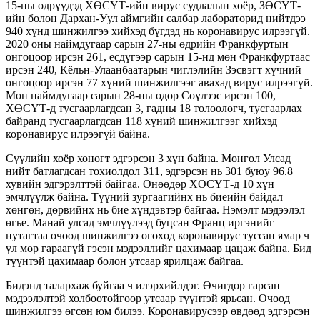
15-ны өдрүүдэд ХӨСҮТ-ийн вирус судлалын хоёр, ЗӨСҮТ-
ийн болон Дархан-Уул аймгийн салбар лабораторид нийтдээ
940 хүнд шинжилгээ хийхэд бүгдэд нь коронавирус илрээгүй.
2020 оны наймдугаар сарын 27-ны өдрийн Франкфуртын
онгоцоор ирсэн 261, есдүгээр сарын 15-нд мөн Франкфуртаас
ирсэн 240, Кёльн-Улаанбаатарын чиглэлийн Зэсвэгт хүчний
онгоцоор ирсэн 77 хүний шинжилгээг авахад вирус илрээгүй.
Мөн наймдугаар сарын 28-ны өдөр Сөүлээс ирсэн 100,
ХӨСҮТ-д тусгаарлагдсан 3, гадны 18 төлөөлөгч, тусгаарлах
байранд тусгаарлагдсан 118 хүний шинжилгээг хийхэд
коронавирус илрээгүй байна.
Сүүлийн хоёр хоногт эдгэрсэн 3 хүн байна. Монгол Улсад
нийт батлагдсан тохиолдол 311, эдгэрсэн нь 301 буюу 96.8
хувийн эдгэрэлттэй байгаа. Өнөөдөр ХӨСҮТ-д 10 хүн
эмчлүүлж байна. Түүний зургаагийнх нь биеийн байдал
хөнгөн, дөрвийнх нь бие хүндэвтэр байгаа. Нэмэлт мэдээлэл
өгье. Манай улсад эмчлүүлээд буцсан Франц иргэнийг
нутагтаа очоод шинжилгээ өгөхөд коронавирус туссан ямар ч
үл мөр гараагүй гэсэн мэдээллийг цахимаар цацаж байна. Бид
түүнтэй цахимаар болон утсаар ярилцаж байгаа.
Бидэнд талархаж буйгаа ч илэрхийлдэг. Өчигдөр гарсан
мэдээлэлтэй холбоотойгоор утсаар түүнтэй ярьсан. Очоод
шинжилгээ өгсөн юм билээ. Коронавирусээр өвдөөд эдгэрсэн