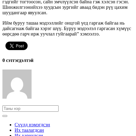
гэдгийг тогтоосон, сайн эмчлүүлсэн байна гэж хэлсэн гэсэн.
Шинжилгээнийхээ хуудсын зургийг аваад бидэн рүү цахим
шуудангаар явуулсан.
Ийм буруу ташаа мэдээллийг онцгой үед гаргаж байгаа нь
дайсагнаж байгаа хэрэг шүү. Буруу мэдээлэл гаргасан хүмүүс
өөрсдөө гарч ирж уучлал гуйгаарай” хэмээлээ.
0 cэтгэгдэлтэй
Сүүлд нэмэгдсэн
Их таалагдсан
Их хариулсан