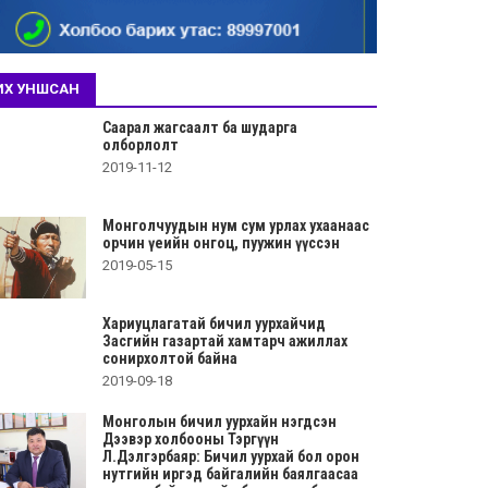
ИХ УНШСАН
Саарал жагсаалт ба шударга
олборлолт
2019-11-12
Монголчуудын нум сум урлах ухаанаас
орчин үеийн онгоц, пуужин үүссэн
2019-05-15
Хариуцлагатай бичил уурхайчид
Засгийн газартай хамтарч ажиллах
сонирхолтой байна
2019-09-18
Монголын бичил уурхайн нэгдсэн
Дээвэр холбооны Тэргүүн
Л.Дэлгэрбаяр: Бичил уурхай бол орон
нутгийн иргэд байгалийн баялгаасаа