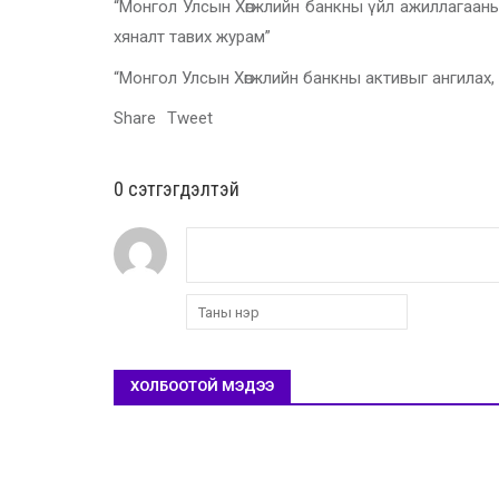
“Монгол Улсын Хөгжлийн банкны үйл ажиллагааны
хяналт тавих журам”
“Монгол Улсын Хөгжлийн банкны активыг ангилах,
Share
Tweet
0 cэтгэгдэлтэй
ХОЛБООТОЙ МЭДЭЭ