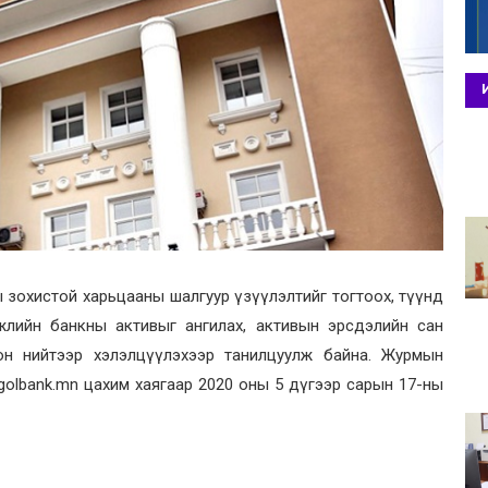
 зохистой харьцааны шалгуур үзүүлэлтийг тогтоох, түүнд
жлийн банкны активыг ангилах, активын эрсдэлийн сан
лон нийтээр хэлэлцүүлэхээр танилцуулж байна. Журмын
ngolbank.mn цахим хаягаар 2020 оны 5 дүгээр сарын 17-ны