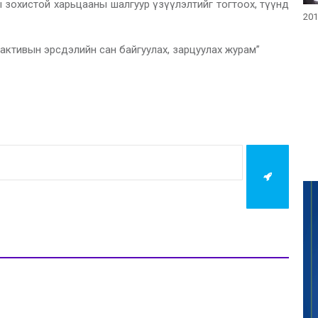
 зохистой харьцааны шалгуур үзүүлэлтийг тогтоох, түүнд
201
 активын эрсдэлийн сан байгуулах, зарцуулах журам”