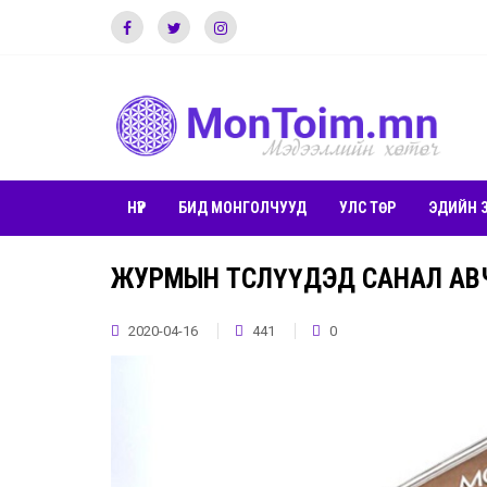
НҮҮР
БИД МОНГОЛЧУУД
УЛС ТӨР
ЭДИЙН 
ЖУРМЫН ТӨСЛҮҮДЭД САНАЛ АВ
2020-04-16
441
0