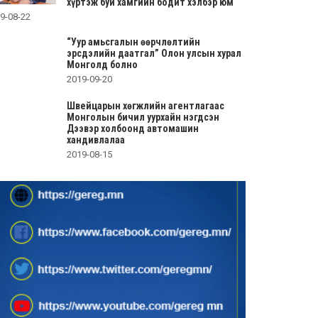
хүртэж буй хамгийн бодит хэлбэр юм
9-08-22
“Уур амьсгалын өөрчлөлтийн
эрсдэлийн даатгал” Олон улсын хурал
Монголд болно
2019-09-20
Швейцарын хөгжлийн агентлагаас
Монголын бичил уурхайн нэгдсэн
Дээвэр холбоонд автомашин
хандивлалаа
2019-08-15