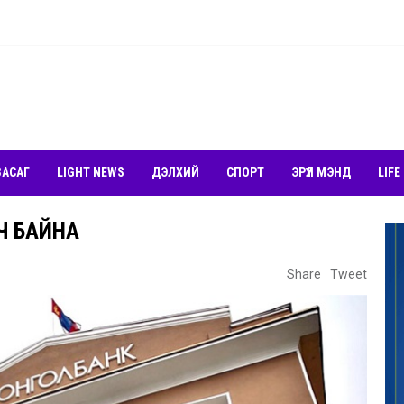
ЗАСАГ
LIGHT NEWS
ДЭЛХИЙ
СПОРТ
ЭРҮҮЛ МЭНД
LIFE
Ч БАЙНА
Share
Tweet