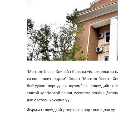
“Монгол Улсын Хөгжлийн банкны үйл ажиллагааны
хяналт тавих журам” болон “Монгол Улсын Хөг
байгуулах, зарцуулах журам”-ын төслүүдийг о
төсөлтэй холбоотой санал, хүсэлтээ borkhuu@mo
өдөрт багтаан ирүүлнэ үү.
Журмын төслүүдтэй доорх линкээр танилцана уу.