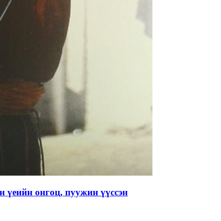
 үеийн онгоц, пуужин үүссэн