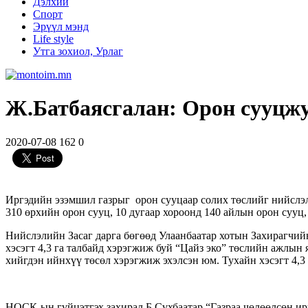
Дэлхий
Спорт
Эрүүл мэнд
Life style
Утга зохиол, Урлаг
Ж.Батбаясгалан: Орон сууцжу
2020-07-08
162
0
Иргэдийн эзэмшил газрыг орон сууцаар солих төслийг нийслэл
310 өрхийн орон сууц, 10 дугаар хороонд 140 айлын орон сууц,
Нийслэлийн Засаг дарга бөгөөд Улаанбаатар хотын Захирагчийн
хэсэгт 4,3 га талбайд хэрэгжиж буй “Цайз эко” төслийн ажлын 
хийгдэн ийнхүү төсөл хэрэгжиж эхэлсэн юм. Тухайн хэсэгт 4,3
НОСК-ын гүйцэтгэх захирал Б.Сүхбаатар “Газраа чөлөөлсөн иргэ