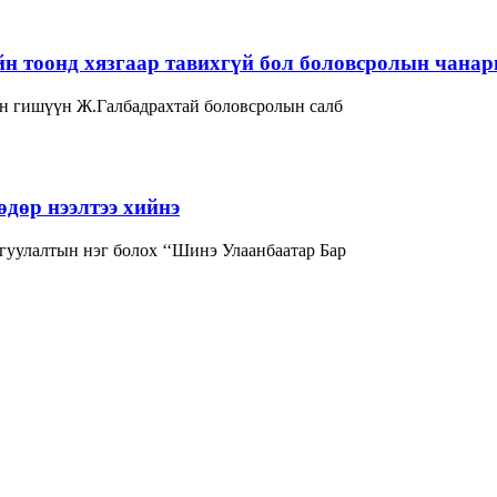
йн тоонд хязгаар тавихгүй бол боловсролын чана
н гишүүн Ж.Галбадрахтай боловсролын салб
дөр нээлтээ хийнэ
гуулалтын нэг болох ‘‘Шинэ Улаанбаатар Бар