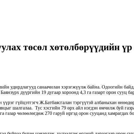
улах төсөл хөтөлбөрүүдийн үр 
ийн удирдлагууд санаачилан хэрэгжүүлж байна. Одоогийн байдл
 Баянзүрх дүүргийн 19 дугаар хороонд 4,3 га газарт орон сууц б
 үүрэг гүйцэтгэгч Ж.Батбаясгалан тэргүүтэй албаныхан өнөөдөр
явцыг шалгалаа. Тус хэсгийн 79 өрх айл нэгдэн өмчилж буй газр
 га газар чөлөөлөгдөж 270 гаруй иргэд орон сууцанд хамрагдах 
д буйраа бүрэн цэвэрлэж, хүлээлгэж өгсний дараагаар орон сууц