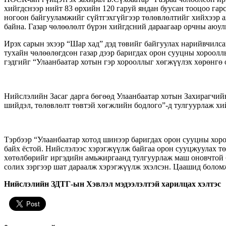
хийгдснээр нийт 83 өрхийн 120 гаруй яндан буусан тооцоо гарс
ногоон байгууламжийг сүйтгэхгүйгээр төлөвлөлтийг хийхээр а
байна. Газар чөлөөлөлт бүрэн хийгдсний дараагаар орчны аюул
Ирэх сарын эхээр “Шар хад” дэд төвийг байгуулах нарийвчилс
тухайн чөлөөлөгдсөн газар дээр баригдах орон сууцны хороол
гэдгийг “Улаанбаатар хотын гэр хорооллыг хөгжүүлэх хөрөнгө
Нийслэлийн Засаг дарга бөгөөд Улаанбаатар хотын Захирагчий
шийдэл, төлөвлөлт төвтэй хөгжлийн бодлого”-д тулгуурлаж хий
Тэрбээр “Улаанбаатар хотод шинээр баригдах орон сууцны хоро
байх ёстой. Нийслэлээс хэрэгжүүлж байгаа орон сууцжуулах т
хөтөлбөрийг иргэдийн амьжиргаанд тулгуурлаж маш оновчтой ба
солих зэргээр шат дараалж хэрэгжүүлж эхэлсэн. Цаашид болом
Нийслэлийн ЗДТГ-ын Хэвлэл мэдээлэлтэй харилцах хэлтэс