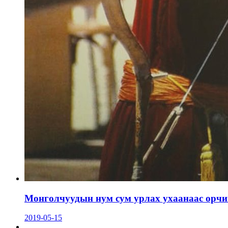
Монголчуудын нум сум урлах ухаанаас орчин
2019-05-15