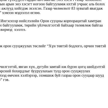
хын арын энэ хэсэгт ногоон байгууламж ихтэй учраас аль болох
ажлууд хийгдэж эхэлсэн. Газар чөлөөлөлт 83 хувьтай явагдаж
 хэмээн мэдээлэл өглөө.
ж. Ингэснээр нийслэлийн Орон сууцны корпорацитай хамтран
н байгууламж, төрийн үйлчилгээтэй байхаар төлөвлөж байгаа
Авирмэд хэллээ.
ж орон сууцжуулах төслийг “Хүн төвтэй бодлого, орчин төвтэй
чилгээтэй, явган хүн, дугуйн замтай иж бүрэн цогц шийдэлтэй
 хөрсний бохирдлыг бууруулахын тулд орон сууцжуулах
ээд өмчлөх хэлбэрээр, эзэмшиж буй газраа орон сууцаар шууд
” гэв.