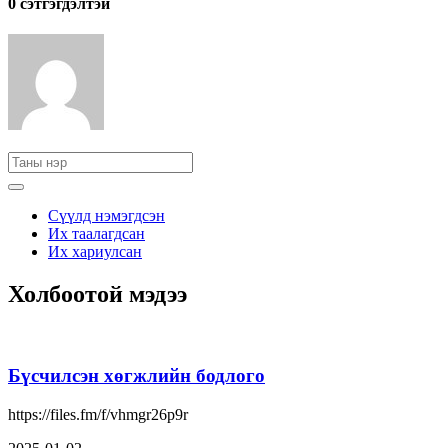
0 cэтгэгдэлтэй
Сүүлд нэмэгдсэн
Их таалагдсан
Их хариулсан
Холбоотой мэдээ
Бүсчилсэн хөгжлийн бодлого
https://files.fm/f/vhmgr26p9r