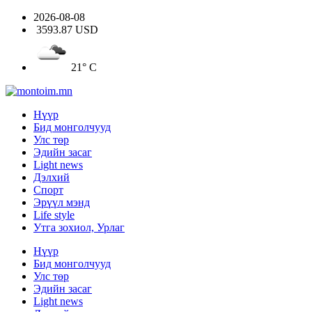
2026-08-08
3593.87 USD
21° C
Нүүр
Бид монголчууд
Улс төр
Эдийн засаг
Light news
Дэлхий
Спорт
Эрүүл мэнд
Life style
Утга зохиол, Урлаг
Нүүр
Бид монголчууд
Улс төр
Эдийн засаг
Light news