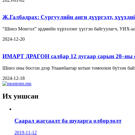
2025-01-02
Ж.Галбадрах: Сургуулийн анги дүүргэлт, хүүхди
"Шинэ Монгол” эрдмийн хүрээлэнг үүсгэн байгуулагч, УИХ-ы
2024-12-20
ИМАРТ ДРАГОН салбар 12 дугаар сарын 20–ны ө
Шинэ оны босгон дээр Улаанбаатар хотын томоохон бүтээн бай
2024-12-18
Их уншсан
Саарал жагсаалт ба шударга олборлолт
2019-11-12