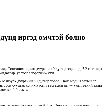
дүнд иргэд өмчтэй болно
аар Сонгинохайрхан дүүргийн 9 дүгээр хороонд 5.2 га газарт
аригдахаар уг төсөл хэрэгжиж буй.
 Баянзүрх дүүргийн 19 дугаар хороо, Цайз модны захын ар
аа орон сууцаар солих хүсэлт гаргасны дагуу үнэлгээний ажил
боломжтой болжээ.
ны түлхүүрээ гардан авч байгаа. Энэ хэсэгт газар чөлөөлөлт