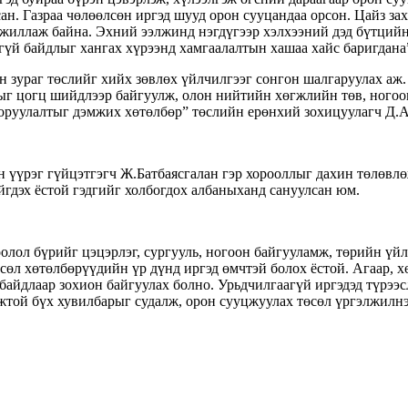
ан. Газраа чөлөөлсөн иргэд шууд орон сууцандаа орсон. Цайз за
жиллаж байна. Эхний ээлжинд нэгдүгээр хэлхээний дэд бүтцийн 
гүй байдлыг хангах хүрээнд хамгаалалтын хашаа хайс баригдана”
ан зураг төслийг хийх зөвлөх үйлчилгээг сонгон шалгаруулах а
лыг цогц шийдлээр байгуулж, олон нийтийн хөгжлийн төв, ногоо
 оруулалтыг дэмжих хөтөлбөр” төслийн ерөнхий зохицуулагч Д.
н үүрэг гүйцэтгэгч Ж.Батбаясгалан гэр хорооллыг дахин төлөвлө
гдэх ёстой гэдгийг холбогдох албаныханд сануулсан юм.
олол бүрийг цэцэрлэг, сургууль, ногоон байгууламж, төрийн үйл
өсөл хөтөлбөрүүдийн үр дүнд иргэд өмчтэй болох ёстой. Агаар,
йдлаар зохион байгуулах болно. Урьдчилгаагүй иргэдэд түрээсл
жтой бүх хувилбарыг судалж, орон сууцжуулах төсөл үргэлжилнэ