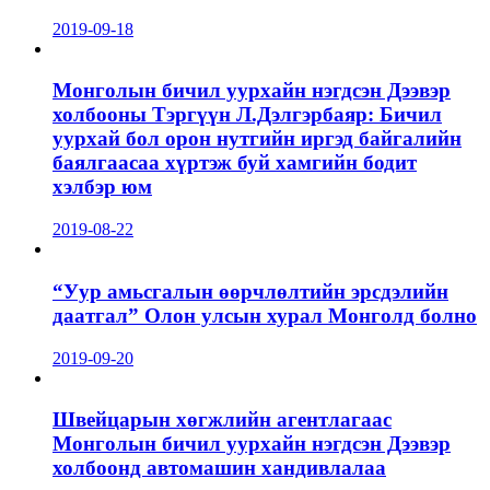
2019-09-18
Монголын бичил уурхайн нэгдсэн Дээвэр
холбооны Тэргүүн Л.Дэлгэрбаяр: Бичил
уурхай бол орон нутгийн иргэд байгалийн
баялгаасаа хүртэж буй хамгийн бодит
хэлбэр юм
2019-08-22
“Уур амьсгалын өөрчлөлтийн эрсдэлийн
даатгал” Олон улсын хурал Монголд болно
2019-09-20
Швейцарын хөгжлийн агентлагаас
Монголын бичил уурхайн нэгдсэн Дээвэр
холбоонд автомашин хандивлалаа