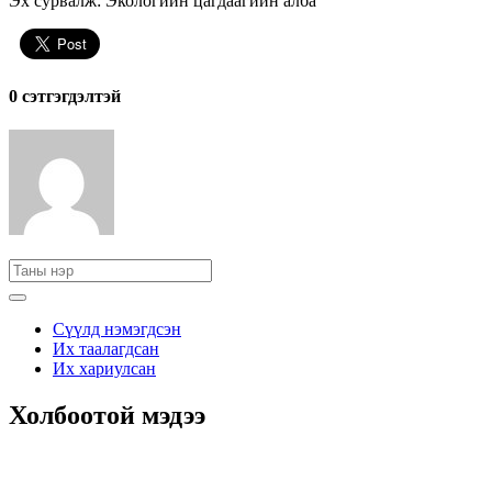
Эх сурвалж: Экологийн цагдаагийн алба
0 cэтгэгдэлтэй
Сүүлд нэмэгдсэн
Их таалагдсан
Их хариулсан
Холбоотой мэдээ