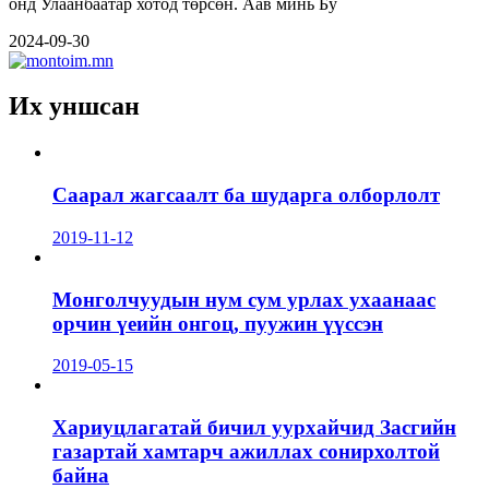
онд Улаанбаатар хотод төрсөн. Аав минь Бу
2024-09-30
Их уншсан
Саарал жагсаалт ба шударга олборлолт
2019-11-12
Монголчуудын нум сум урлах ухаанаас
орчин үеийн онгоц, пуужин үүссэн
2019-05-15
Хариуцлагатай бичил уурхайчид Засгийн
газартай хамтарч ажиллах сонирхолтой
байна