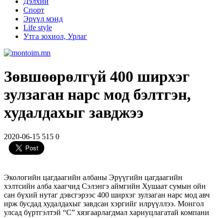
Дэлхий
Спорт
Эрүүл мэнд
Life style
Утга зохиол, Урлаг
Зөвшөөрөлгүй 400 ширхэг
зулзаган нарс мод бэлтгэн,
худалдахыг завджээ
2020-06-15
515
0
Экологийн цагдаагийн албаны Эрүүгийн цагдаагийн
хэлтсийн алба хаагчид Сэлэнгэ аймгийн Хушаат сумын ойн
сан бүхий нутаг дэвсгэрээс 400 ширхэг зулзаган нарс мод авч
ирж бусдад худалдахыг завдсан хэргийг илрүүллээ. Монгол
улсад бүртгэлтэй “С” хязгаарлагдмал хариуцлагатай компани