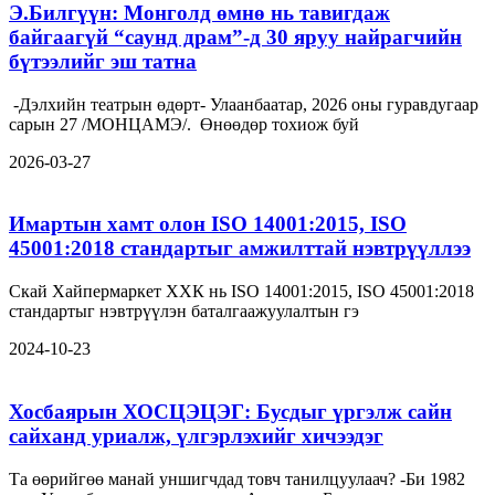
Э.Билгүүн: Монголд өмнө нь тавигдаж
байгаагүй “саунд драм”-д 30 яруу найрагчийн
бүтээлийг эш татна
-Дэлхийн театрын өдөрт- Улаанбаатар, 2026 оны гуравдугаар
сарын 27 /МОНЦАМЭ/. Өнөөдөр тохиож буй
2026-03-27
Имартын хамт олон ISO 14001:2015, ISO
45001:2018 стандартыг амжилттай нэвтрүүллээ
Скай Хайпермаркет ХХК нь ISO 14001:2015, ISO 45001:2018
стандартыг нэвтрүүлэн баталгаажуулалтын гэ
2024-10-23
Хосбаярын ХОСЦЭЦЭГ: Бусдыг үргэлж сайн
сайханд уриалж, үлгэрлэхийг хичээдэг
Та өөрийгөө манай уншигчдад товч танилцуулаач? -Би 1982