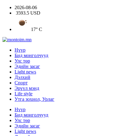
2026-08-06
3593.5 USD
17° C
Нүүр
Бид монголчууд
Улс төр
Эдийн засаг
Light news
Дэлхий
Спорт
Эрүүл мэнд
Life style
Утга зохиол, Урлаг
Нүүр
Бид монголчууд
Улс төр
Эдийн засаг
Light news