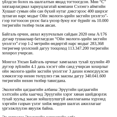
үйлдсэн болох нь шалгалтын явцад тогтоогдсон. Мөн “С”
хязгаарлагдмал хариуцлагатай компани Сэлэнгэ аймгийн
Хушаат сумын ойн сан бүхий нутаг дэвсгэрээс 400 ширхэг
зулзаган нарс модыг Ойн экологи-эдийн засгийн үнэлгээ”-
гээр тогтоосон үнээс бага үнээр буюу нэг бүрийг нь 10.000
төгрөгийн төлбөр төлж авсан.
Байгаль орчин, аялал жуулчлалын сайдын 2020 оны А/176
дугаар тушаалаар батлагдсан “Ойн экологи-эдийн засгийн
үнэлгээ”-гээр 1-2 метрийн өндөртэй нарс модыг 283,368
төгрөгөөр үнэлсний дагуу тооцоход 113.347.200 төгрөгийн
хохирол учирсан.
Монгол Улсын Байгаль орчныг хамгаалах тухай хуулийн 49
дүгээр зүйлийн 4.1 дахь хэсэгт ойн санд учирсан хохирлыг
ойн экологи-эдийн засгийн үнэлгээг 3 дахин нэмэгдүүлсэн
хэмжээгээр нөхөн төлүүлнэ гэж заасны дагуу 340.041.600
төгрөгийн нөхөн төлбөр тавигдана.
Экологийн цагдаагийн албаны Эрүүгийн цагдаагийн
хэлтсийн алба хаагчид Эрүүгийн хэрэг хянан шийдвэрлэх
тухай хуульд заасан хойшлуулшгүй ажиллагааны хүрээнд
хэргийн газрын үзлэг хийж мөрдөн шалгах ажиллагааг
үргэлжлүүлэн явуулж байна.