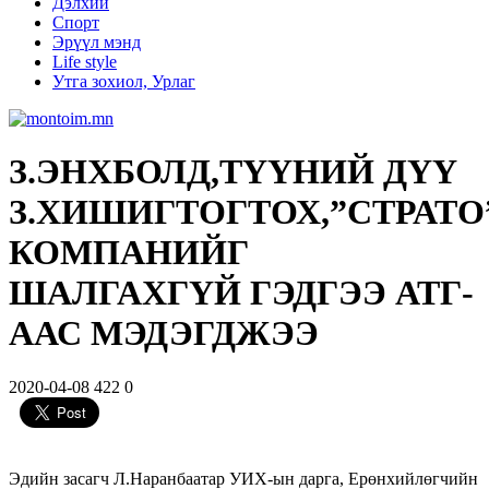
Дэлхий
Спорт
Эрүүл мэнд
Life style
Утга зохиол, Урлаг
З.ЭНХБОЛД,ТҮҮНИЙ ДҮҮ
З.ХИШИГТОГТОХ,”СТРАТО
КОМПАНИЙГ
ШАЛГАХГҮЙ ГЭДГЭЭ АТГ-
ААС МЭДЭГДЖЭЭ
2020-04-08
422
0
Эдийн засагч Л.Наранбаатар УИХ-ын дарга, Ерөнхийлөгчийн