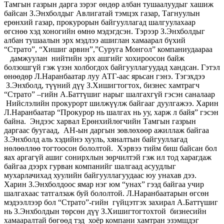
Тамгын газрын дарга зэрэг өндөр албан тушаалуудыг хашиж
байсан З.Энхболдыг Авлигатай тэмцэх газар, Тагнуулын
ерөнхий газар, прокурорын байгууллагад шалгуулахаар
өгснөө хэд хоногийн өмнө мэдэгдсэн. Тэрээр З.Энхболдыг
албан тушаалын эрх мэдлээ ашиглан хамаарал бүхий
“Страто”, “Хишиг арвин”,”Суруга Монгол” компаниудаараа
дамжуулан нийтийн эрх ашгийг хохироосон байж
болзошгүй гэж үзэн холбогдох байгууллагуудад хандсан. Гэтэл
өнөөдөр Л.Наранбаатар луу АТГ-аас ярьсан гэнэ. Тэгэхдээ
З.Энхболд, түүний дүү З.Хишигтогтох, бизнес хамтрагч
“Страто” –гийн А.Баттүшиг нарыг шалгахгүй гэсэн саналаар
Нийслэлийн прокурорт шилжүүлж байгааг дуулгажээ. Харин
Л.Наранбаатар “Прокурор нь шалгах нь уу, харж л байя” гэсэн
байна.
Эндээс харвал Ерөнхийлөгчийн Тамгын газрын
даргаас буугаад, АН-ын даргын зөвлөхөөр ажиллаж байгаа
З.Энхболд аль хэдийнэ хууль, хяналтын байгууллагад
нөлөөллөө тогтоосон бололтой. Хэрвээ тийм биш байсан бол
яах аргагүй ашиг сонирхлын зөрчилтэй гэж ил тод харагдаж
байгаа дээрх гурван компанийг шалгаад асуудлыг
мухарлачихад хуулийн байгууллагуудаас юу унахав дээ.
Харин З.Энхболдоос ямар нэг юм “унах” гээд байгаа учир
шалгахаас татгалзаж буй бололтой. Л.Наранбаатарын өгсөн
мэдээллээр бол “Страто”-гийн гүйцэтгэх захирал А.Баттүшиг
нь З.Энхболдын төрсөн дүү З.Хишигтогтохтой бизнесийн
хамааралтай бөгөөд тэд хоёр компани хамтран эзэмшдэг