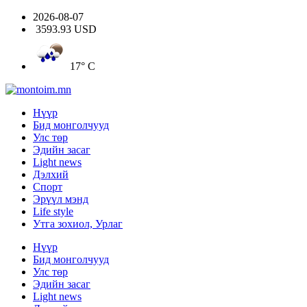
2026-08-07
3593.93 USD
17° C
Нүүр
Бид монголчууд
Улс төр
Эдийн засаг
Light news
Дэлхий
Спорт
Эрүүл мэнд
Life style
Утга зохиол, Урлаг
Нүүр
Бид монголчууд
Улс төр
Эдийн засаг
Light news