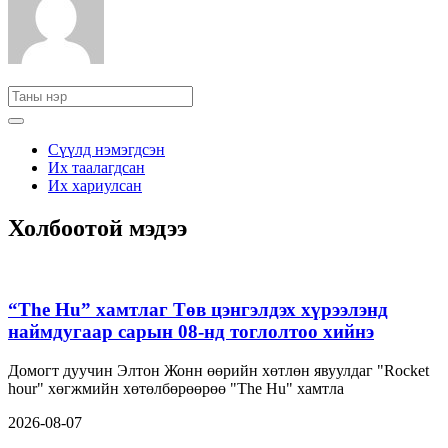
Сүүлд нэмэгдсэн
Их таалагдсан
Их хариулсан
Холбоотой мэдээ
“The Hu” хамтлаг Төв цэнгэлдэх хүрээлэнд
наймдугаар сарын 08-нд тоглолтоо хийнэ
Домогт дуучин Элтон Жонн өөрийн хөтлөн явуулдаг "Rocket
hour" хөгжмийн хөтөлбөрөөрөө "The Hu" хамтла
2026-08-07