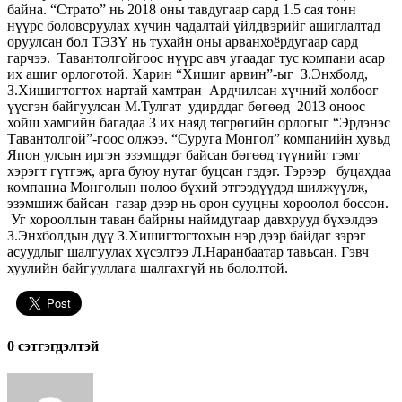
байна. “Страто” нь 2018 оны тавдугаар сард 1.5 сая тонн
нүүрс боловсруулах хүчин чадалтай үйлдвэрийг ашиглалтад
оруулсан бол ТЭЗҮ нь тухайн оны арванхоёрдугаар сард
гарчээ. Тавантолгойгоос нүүрс авч угаадаг тус компани асар
их ашиг орлоготой. Харин “Хишиг арвин”-ыг З.Энхболд,
З.Хишигтогтох нартай хамтран Ардчилсан хүчний холбоог
үүсгэн байгуулсан М.Тулгат удирддаг бөгөөд 2013 оноос
хойш хамгийн багадаа 3 их наяд төгрөгийн орлогыг “Эрдэнэс
Тавантолгой”-гоос олжээ. “Суруга Монгол” компанийн хувьд
Япон улсын иргэн эзэмшдэг байсан бөгөөд түүнийг гэмт
хэрэгт гүтгэж, арга буюу нутаг буцсан гэдэг. Тэрээр буцахдаа
компаниа Монголын нөлөө бүхий этгээдүүдэд шилжүүлж,
эзэмшиж байсан газар дээр нь орон сууцны хороолол боссон.
Уг хорооллын таван байрны наймдугаар давхрууд бүхэлдээ
З.Энхболдын дүү З.Хишигтогтохын нэр дээр байдаг зэрэг
асуудлыг шалгуулах хүсэлтээ Л.Наранбаатар тавьсан. Гэвч
хуулийн байгууллага шалгахгүй нь бололтой.
0 cэтгэгдэлтэй