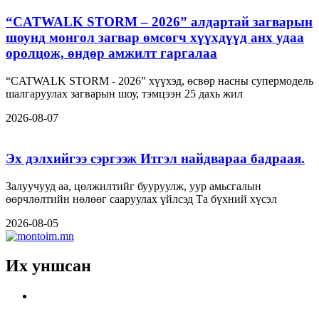
“CATWALK STORM – 2026” алдартай загварын
шоунд монгол загвар өмсөгч хүүхдүүд анх удаа
оролцож, өндөр амжилт гаргалаа
“CATWALK STORM - 2026” хүүхэд, өсвөр насны супермодель
шалгаруулах загварын шоу, тэмцээн 25 дахь жил
2026-08-07
Эх дэлхийгээ сэргээж Итгэл найдвараа бадраая.
Залуучууд аа, цөлжилтийг бууруулж, уур амьсгалын
өөрчлөлтийн нөлөөг сааруулах үйлсэд Та бүхний хүсэл
2026-08-05
Их уншсан