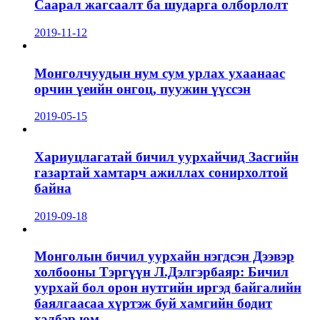
Саарал жагсаалт ба шударга олборлолт
2019-11-12
Монголчуудын нум сум урлах ухаанаас
орчин үеийн онгоц, пуужин үүссэн
2019-05-15
Хариуцлагатай бичил уурхайчид Засгийн
газартай хамтарч ажиллах сонирхолтой
байна
2019-09-18
Монголын бичил уурхайн нэгдсэн Дээвэр
холбооны Тэргүүн Л.Дэлгэрбаяр: Бичил
уурхай бол орон нутгийн иргэд байгалийн
баялгаасаа хүртэж буй хамгийн бодит
хэлбэр юм