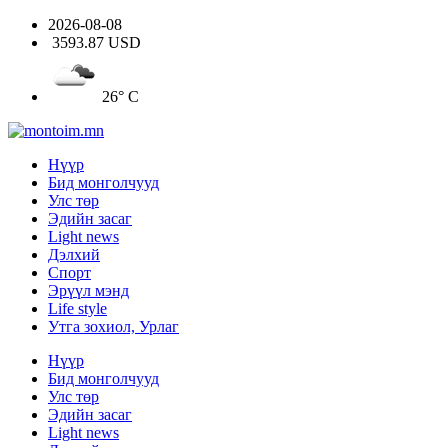
2026-08-08
3593.87 USD
26° C
Нүүр
Бид монголчууд
Улс төр
Эдийн засаг
Light news
Дэлхий
Спорт
Эрүүл мэнд
Life style
Утга зохиол, Урлаг
Нүүр
Бид монголчууд
Улс төр
Эдийн засаг
Light news