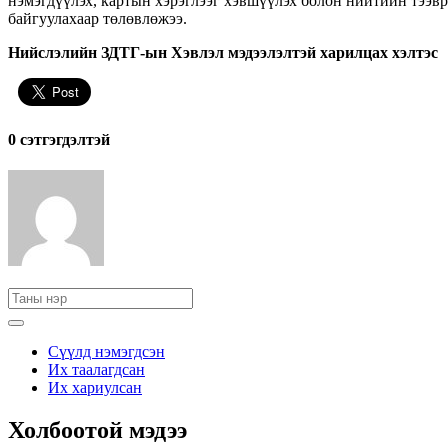
нэмэгдүүлэх, картын хэрэглээг хэвшүүлэх болон нийтийн тээв
байгуулахаар төлөвлөжээ.
Нийслэлийн ЗДТГ-ын Хэвлэл мэдээлэлтэй харилцах хэлтэс
0 cэтгэгдэлтэй
Сүүлд нэмэгдсэн
Их таалагдсан
Их хариулсан
Холбоотой мэдээ