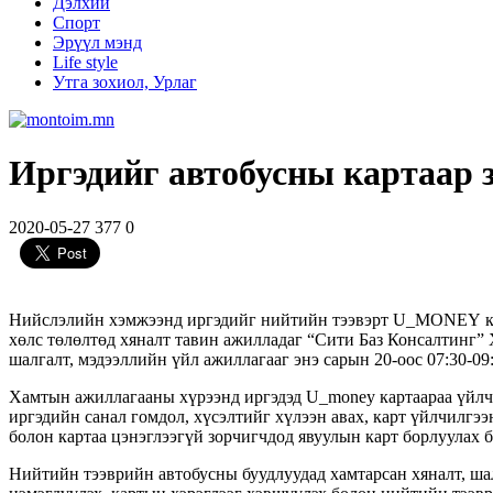
Дэлхий
Спорт
Эрүүл мэнд
Life style
Утга зохиол, Урлаг
Иргэдийг автобусны картаар з
2020-05-27
377
0
Нийслэлийн хэмжээнд иргэдийг нийтийн тээвэрт U_MONEY карт
хөлс төлөлтөд хяналт тавин ажилладаг “Сити Баз Консалтинг”
шалгалт, мэдээллийн үйл ажиллагааг энэ сарын 20-оос 07:30-09
Хамтын ажиллагааны хүрээнд иргэдэд U_money картаараа үйлчл
иргэдийн санал гомдол, хүсэлтийг хүлээн авах, карт үйлчилгээ
болон картаа цэнэглээгүй зорчигчдод явуулын карт борлуулах 
Нийтийн тээврийн автобусны буудлуудад хамтарсан хяналт, ша