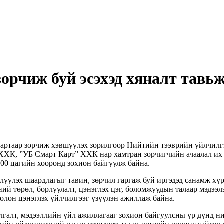
орчиж буй эсэхэд хяналт тавь
аар зорчиж хэвшүүлэх зорилгоор Нийтийн тээврийн үйлчилгээн
 ХХК, ”УБ Смарт Карт” ХХК нар хамтран зорчигчийн ачаалал их 
:00 цагийн хооронд зохион байгуулж байна.
үүлэх шаардлагыг тавин, зөрчил гаргаж буй иргэдэд санамж хүр
ний төрөл, борлуулалт, цэнэглэх цэг, боломжуудын талаар мэдээ
болон цэнэглэх үйлчилгээг үзүүлэн ажиллаж байна.
лгалт, мэдээллийн үйл ажиллагааг зохион байгуулсны үр дүнд н