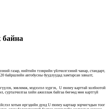
ж байна
ий газар, нийтийн тээврийн үйлчилгээний чанар, стандарт,
20 байршлийн автобусны буудлуудад хамтарсан хяналт,
гүүлэх, зөвлөмж, мэдээлэл хүргэх, U money карттай холбоотой
лэл, сурталчилгаа хийн ажиллаж байгаа бөгөөд мөн картгүй
ийслэл хотын иргэдийн дунд U money картаар зорчигчдын тоог