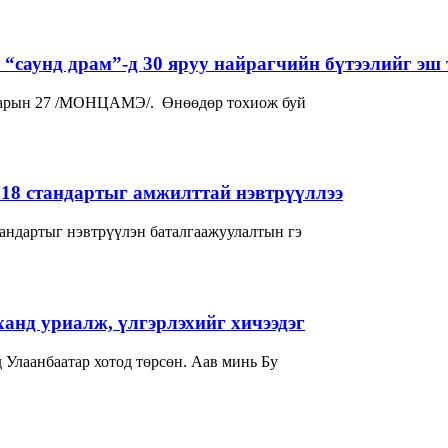
“саунд драм”-д 30 яруу найрагчийн бүтээлийг эш 
р сарын 27 /МОНЦАМЭ/. Өнөөдөр тохиож буй
018 стандартыг амжилттай нэвтрүүллээ
андартыг нэвтрүүлэн баталгаажуулалтын гэ
нд уриалж, үлгэрлэхийг хичээдэг
гчдад товч танилцуулаач? -Би 1982 онд Улаанбаатар хотод төрсөн. Аав минь Бу