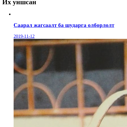
Их уншсан
Саарал жагсаалт ба шударга олборлолт
2019-11-12