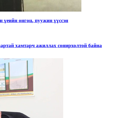
 үеийн онгоц, пуужин үүссэн
зартай хамтарч ажиллах сонирхолтой байна