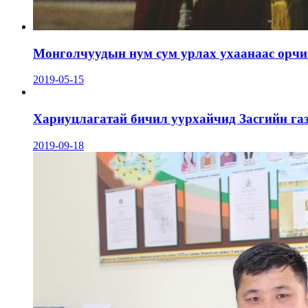
Монголчуудын нум сум урлах ухаанаас орчин
2019-05-15
Хариуцлагатай бичил уурхайчид Засгийн га
2019-09-18