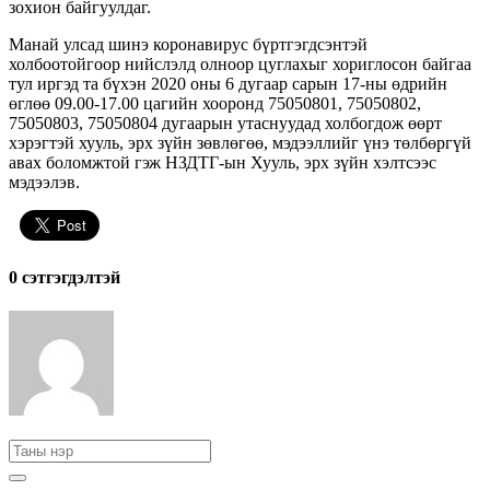
зохион байгуулдаг.
Манай улсад шинэ коронавирус бүртгэгдсэнтэй
холбоотойгоор нийслэлд олноор цуглахыг хориглосон байгаа
тул иргэд та бүхэн 2020 оны 6 дугаар сарын 17-ны өдрийн
өглөө 09.00-17.00 цагийн хооронд 75050801, 75050802,
75050803, 75050804 дугаарын утаснуудад холбогдож өөрт
хэрэгтэй хууль, эрх зүйн зөвлөгөө, мэдээллийг үнэ төлбөргүй
авах боломжтой гэж НЗДТГ-ын Хууль, эрх зүйн хэлтсээс
мэдээлэв.
0 cэтгэгдэлтэй