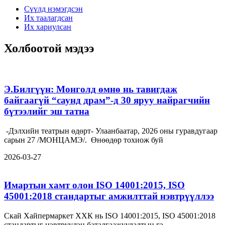
Сүүлд нэмэгдсэн
Их таалагдсан
Их хариулсан
Холбоотой мэдээ
Э.Билгүүн: Монголд өмнө нь тавигдаж
байгаагүй “саунд драм”-д 30 яруу найрагчийн
бүтээлийг эш татна
-Дэлхийн театрын өдөрт- Улаанбаатар, 2026 оны гуравдугаар
сарын 27 /МОНЦАМЭ/. Өнөөдөр тохиож буй
2026-03-27
Имартын хамт олон ISO 14001:2015, ISO
45001:2018 стандартыг амжилттай нэвтрүүллээ
Скай Хайпермаркет ХХК нь ISO 14001:2015, ISO 45001:2018
стандартыг нэвтрүүлэн баталгаажуулалтын гэ