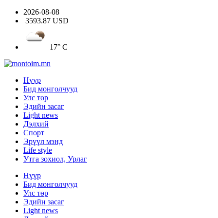
2026-08-08
3593.87 USD
17° C
Нүүр
Бид монголчууд
Улс төр
Эдийн засаг
Light news
Дэлхий
Спорт
Эрүүл мэнд
Life style
Утга зохиол, Урлаг
Нүүр
Бид монголчууд
Улс төр
Эдийн засаг
Light news