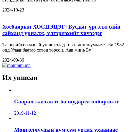
2024-10-23
Хосбаярын ХОСЦЭЦЭГ: Бусдыг үргэлж сайн
сайханд уриалж, үлгэрлэхийг хичээдэг
Та өөрийгөө манай уншигчдад товч танилцуулаач? -Би 1982
онд Улаанбаатар хотод төрсөн. Аав минь Бу
2024-09-30
Их уншсан
Саарал жагсаалт ба шударга олборлолт
2019-11-12
Монголчуудын нум сум урлах ухаанаас