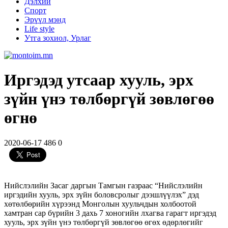
Дэлхий
Спорт
Эрүүл мэнд
Life style
Утга зохиол, Урлаг
Иргэдэд утсаар хууль, эрх
зүйн үнэ төлбөргүй зөвлөгөө
өгнө
2020-06-17
486
0
Нийслэлийн Засаг даргын Тамгын газраас “Нийслэлийн
иргэдийн хууль, эрх зүйн боловсролыг дээшлүүлэх” дэд
хөтөлбөрийн хүрээнд Монголын хуульчдын холбоотой
хамтран сар бүрийн 3 дахь 7 хоногийн лхагва гарагт иргэдэд
хууль, эрх зүйн үнэ төлбөргүй зөвлөгөө өгөх өдөрлөгийг