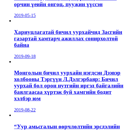
орчин үеийн онгоц, пуужин үүссэн
2019-05-15
Хариуцлагатай бичил уурхайчид Засгийн
газартай хамтарч ажиллах сонирхолтой
байна
2019-09-18
Монголын бичил уурхайн нэгдсэн Дээвэр
холбооны Тэргүүн Л.Дэлгэрбаяр: Бичил
уурхай бол орон нутгийн иргэд байгалийн
баялгаасаа хүртэж буй хамгийн бодит
хэлбэр юм
2019-08-22
“Уур амьсгалын өөрчлөлтийн эрсдэлийн