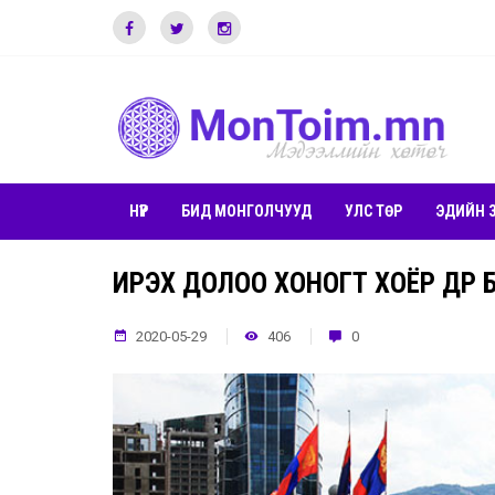
НҮҮР
БИД МОНГОЛЧУУД
УЛС ТӨР
ЭДИЙН 
ИРЭХ ДОЛОО ХОНОГТ ХОЁР ӨДӨР
2020-05-29
406
0