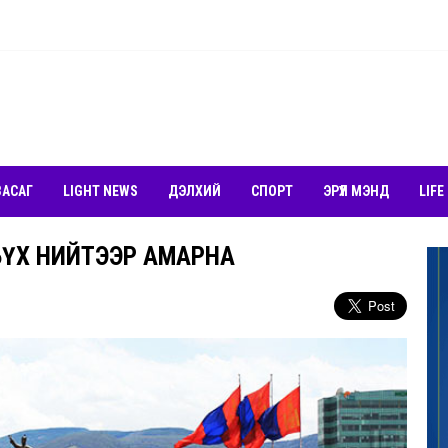
ЗАСАГ
LIGHT NEWS
ДЭЛХИЙ
СПОРТ
ЭРҮҮЛ МЭНД
LIFE
 БҮХ НИЙТЭЭР АМАРНА