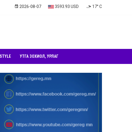
2026-08-07
3593.93 USD
17° C
 STYLE
УТГА ЗОХИОЛ, УРЛАГ