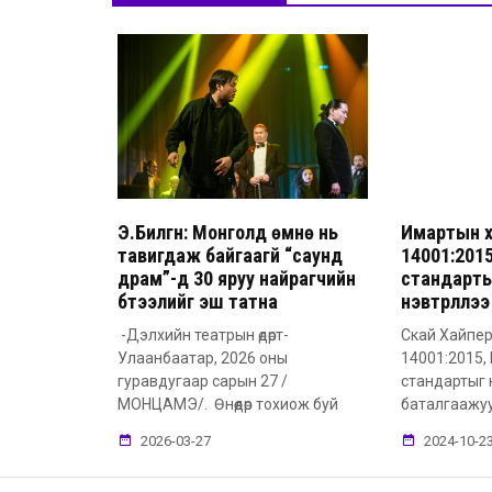
Э.Билгүүн: Монголд өмнө нь
Имартын х
тавигдаж байгаагүй “саунд
14001:2015
драм”-д 30 яруу найрагчийн
стандарт
бүтээлийг эш татна
нэвтрүүллээ
-Дэлхийн театрын өдөрт-
Скай Хайпер
Улаанбаатар, 2026 оны
14001:2015,
гуравдугаар сарын 27 /
стандартыг 
МОНЦАМЭ/. Өнөөдөр тохиож буй
баталгаажу
2026-03-27
2024-10-2