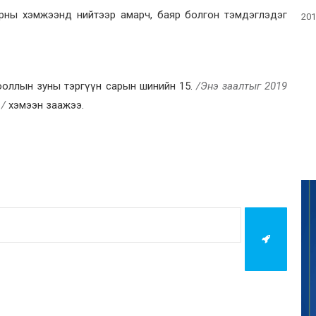
 орны хэмжээнд нийтээр амарч, баяр болгон тэмдэглэдэг
201
 тооллын зуны тэргүүн сарын шинийн 15.
/Энэ заалтыг 2019
./
хэмээн заажээ.