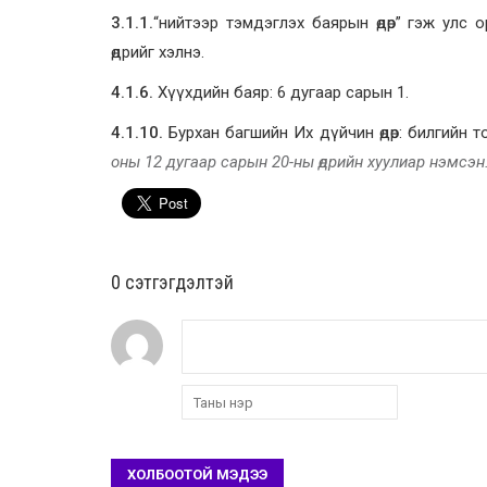
3.1.1.
“нийтээр тэмдэглэх баярын өдөр” гэж улс
өдрийг хэлнэ.
4.1.6.
Хүүхдийн баяр: 6 дугаар сарын 1.
4.1.10.
Бурхан багшийн Их дүйчин өдөр: билгийн
оны 12 дугаар сарын 20-ны өдрийн хуулиар нэмсэн
0 cэтгэгдэлтэй
ХОЛБООТОЙ МЭДЭЭ