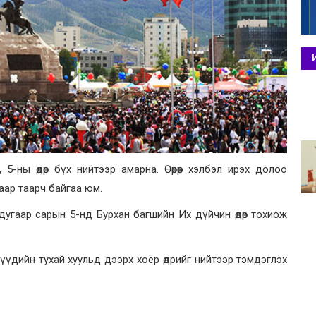
-ны өдөр бүх нийтээр амарна. Өөрөөр хэлбэл ирэх долоо
аар таарч байгаа юм.
дугаар сарын 5-нд Бурхан багшийн Их дүйчин өдөр тохиож
үүдийн тухай хуульд дээрх хоёр өдрийг нийтээр тэмдэглэх