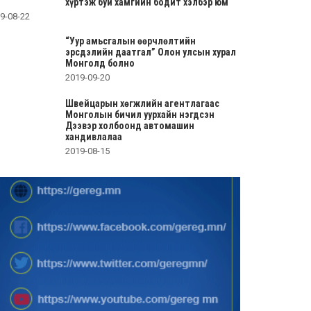
хүртэж буй хамгийн бодит хэлбэр юм
9-08-22
“Уур амьсгалын өөрчлөлтийн
эрсдэлийн даатгал” Олон улсын хурал
Монголд болно
2019-09-20
Швейцарын хөгжлийн агентлагаас
Монголын бичил уурхайн нэгдсэн
Дээвэр холбоонд автомашин
хандивлалаа
2019-08-15