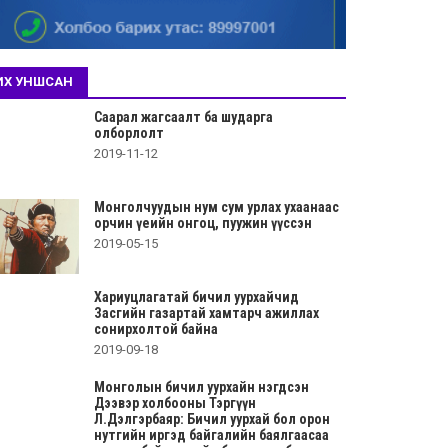
ИХ УНШСАН
Саарал жагсаалт ба шударга
олборлолт
2019-11-12
Монголчуудын нум сум урлах ухаанаас
орчин үеийн онгоц, пуужин үүссэн
2019-05-15
Хариуцлагатай бичил уурхайчид
Засгийн газартай хамтарч ажиллах
сонирхолтой байна
2019-09-18
Монголын бичил уурхайн нэгдсэн
Дээвэр холбооны Тэргүүн
Л.Дэлгэрбаяр: Бичил уурхай бол орон
нутгийн иргэд байгалийн баялгаасаа