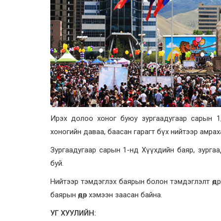
Ирэх долоо хоног буюу зургаадугаар сарын 1, 5
хоногийн даваа, баасан гарагт бүх нийтээр амрах
Зургаадугаар сарын 1-нд Хүүхдийн баяр, зургаа
буй.
Нийтээр тэмдэглэх баярын болон тэмдэглэлт өдр
баярын өдөр хэмээн заасан байна.
УГ ХУУЛИЙН: