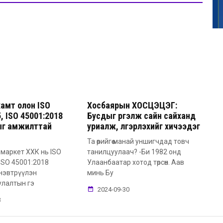
амт олон ISO
Хосбаярын ХОСЦЭЦЭГ:
, ISO 45001:2018
Бусдыг үргэлж сайн сайханд
ыг амжилттай
уриалж, үлгэрлэхийг хичээдэг
Та өөрийгөө манай уншигчдад товч
маркет ХХК нь ISO
танилцуулаач? -Би 1982 онд
 ISO 45001:2018
Улаанбаатар хотод төрсөн. Аав
нэвтрүүлэн
минь Бу
улалтын гэ
2024-09-30
3