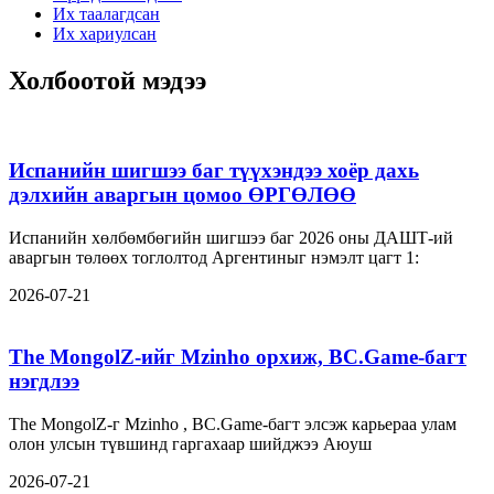
Их таалагдсан
Их хариулсан
Холбоотой мэдээ
Испанийн шигшээ баг түүхэндээ хоёр дахь
дэлхийн аваргын цомоо ӨРГӨЛӨӨ
Испанийн хөлбөмбөгийн шигшээ баг 2026 оны ДАШТ-ий
аваргын төлөөх тоглолтод Аргентиныг нэмэлт цагт 1:
2026-07-21
The MongolZ-ийг Mzinho орхиж, BC.Game-багт
нэгдлээ
The MongolZ-г Mzinho , BC.Game-багт элсэж карьераа улам
олон улсын түвшинд гаргахаар шийджээ Аюуш
2026-07-21