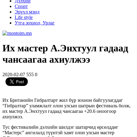
Дэлхий
Спорт
Эрүүл мэнд
Life style
Утга зохиол, Урлаг
Их мастер А.Энхтуул гадаад
чансаагаа ахиулжээ
2020-02-07
555
0
Их Британийн Гибралтарт жил бүр зохион байгуулагддаг
“Гибралтар” уламжлалт олон улсын шатрын фестиваль болж,
их мастер А.Энхтуул гадаад чансаагаа +20.6 оноогоор
ахиулжээ.
Тус фестивалийн дэлхийн шилдэг шатарчид өрсөлддөг
“Мастерс” ангилалд түүнтэй хамт олон улсын мастер