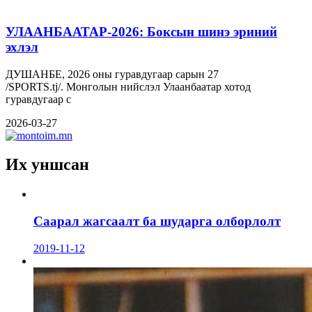
УЛААНБААТАР-2026: Боксын шинэ эриний
эхлэл
ДУШАНБЕ, 2026 оны гуравдугаар сарын 27
/SPORTS.tj/. Монголын нийслэл Улаанбаатар хотод
гуравдугаар с
2026-03-27
Их уншсан
Саарал жагсаалт ба шударга олборлолт
2019-11-12