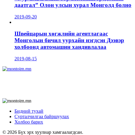
даатгал” Олон улсын хурал Монголд болно
2019-09-20
Швейцарын хөгжлийн агентлагаас
Монголын бичил уурхайн нэгдсэн Дээвэр
холбоонд автомашин хандивлалаа
2019-08-15
Бидний тухай
Сурталчилгаа байршуулах
Холбоо барих
© 2026 Бүх эрх хуулиар хамгаалагдсан.