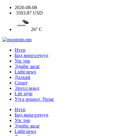
2026-08-08
3593.87 USD
26° C
Нүүр
Бид монголчууд
Улс төр
Эдийн засаг
Light news
Дэлхий
Спорт
Эрүүл мэнд
Life style
Утга зохиол, Урлаг
Нүүр
Бид монголчууд
Улс төр
Эдийн засаг
Light news