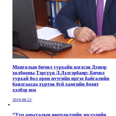
Монголын бичил уурхайн нэгдсэн Дээвэр
холбооны Тэргүүн Л.Дэлгэрбаяр: Бичил
уурхай бол орон нутгийн иргэд байгалийн
баялгаасаа хүртэж буй хамгийн бодит
хэлбэр юм
2019-08-22
“Уур амьсгалын өөрчлөлтийн эрсдэлийн