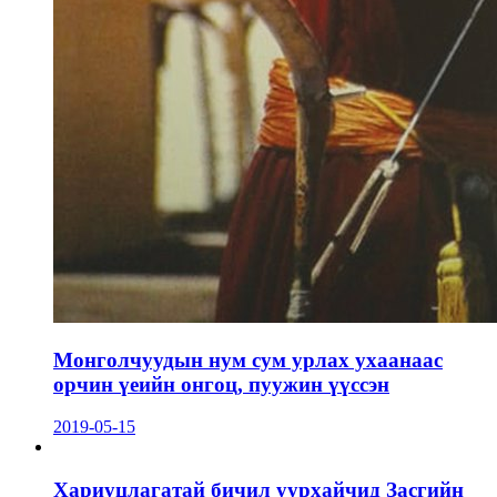
Монголчуудын нум сум урлах ухаанаас
орчин үеийн онгоц, пуужин үүссэн
2019-05-15
Хариуцлагатай бичил уурхайчид Засгийн