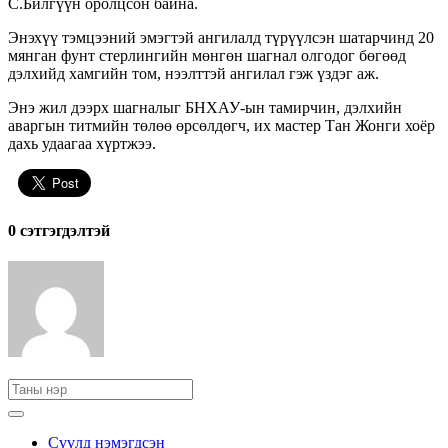
С.Билгүүн оролцсон байна.
Энэхүү тэмцээний эмэгтэй ангилалд түрүүлсэн шатарчинд 20
мянган фунт стерлингийн мөнгөн шагнал олгодог бөгөөд
дэлхийд хамгийн том, нээлттэй ангилал гэж үздэг аж.
Энэ жил дээрх шагналыг БНХАУ-ын тамирчин, дэлхийн
аваргын титмийн төлөө өрсөлдөгч, их мастер Тан Жонги хоёр
дахь удаагаа хүртжээ.
0 cэтгэгдэлтэй
Сүүлд нэмэгдсэн