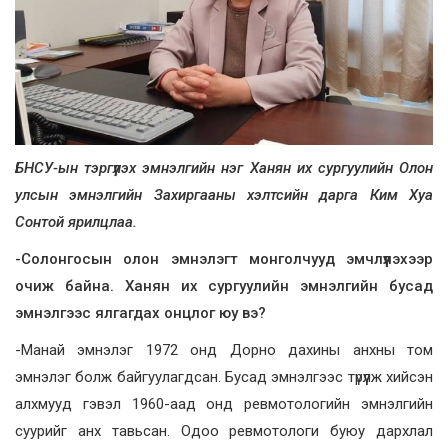
БНСУ-ын тэргүүлэх эмнэлгийн нэг Ханян их сургуулийн Олон
улсын эмнэлгийн Захиргааны хэлтсийн дарга Ким Хуа
Сонтой ярилцлаа.
-Солонгосын олон эмнэлэгт монголчууд эмчлүүлэхээр
очиж байна. Ханян их сургуулийн эмнэлгийн бусад
эмнэлгээс ялгагдах онцлог юу вэ?
-Манай эмнэлэг 1972 онд Дорно дахины анхны том
эмнэлэг болж байгуулагдсан. Бусад эмнэлгээс түрүүлж хийсэн
алхмууд гэвэл 1960-аад онд ревмотологийн эмнэлгийн
суурийг анх тавьсан. Одоо ревмотологи буюу дархлал