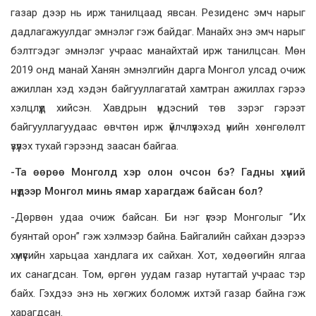
газар дээр нь ирж танилцаад явсан. Резиденс эмч нарыг
дадлагажуулдаг эмнэлэг гэж байдаг. Манайх энэ эмч нарыг
бэлтгэдэг эмнэлэг учраас манайхтай ирж танилцсан. Мөн
2019 онд манай Ханян эмнэлгийн дарга Монгол улсад очиж
ажиллан хэд хэдэн байгууллагатай хамтран ажиллах гэрээ
хэлцлүүд хийсэн. Хавдрын үндэсний төв зэрэг гэрээт
байгууллагуудаас өвчтөн ирж үйлчлүүлэхэд үнийн хөнгөлөлт
үзүүлэх тухай гэрээнд заасан байгаа.
-Та өөрөө Монголд хэр олон очсон бэ? Гадны хүний
нүдээр Монгол минь ямар харагдаж байсан бол?
-Дөрвөн удаа очиж байсан. Би нэг үгээр Монголыг “Их
буянтай орон” гэж хэлмээр байна. Байгалийн сайхан дээрээ
хүмүүсийн харьцаа хандлага их сайхан. Хот, хөдөөгийн ялгаа
их санагдсан. Том, өргөн уудам газар нутагтай учраас тэр
байх. Гэхдээ энэ нь хөгжих боломж ихтэй газар байна гэж
харагдсан.