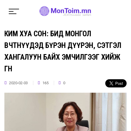
КИМ ХУА СОН: БИД МОНГОЛ
ӨВЧТӨНҮҮДЭД БҮРЭН ДҮҮРЭН, СЭТГЭЛ
ХАНГАЛУУН БАЙХ ЭМЧИЛГЭЭГ ХИЙЖ
ӨГНӨ
2020-02-03
165
0