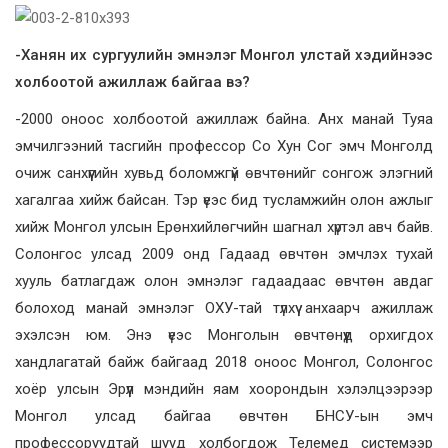
-Ханян их сургуулийн эмнэлэг Монгол улстай хэдийнээс
холбоотой ажиллаж байгаа вэ?
-2000 оноос холбоотой ажиллаж байна. Анх манай Туяа
эмчилгээний тасгийн профессор Со Хун Сог эмч Монголд
очиж санхүүгийн хувьд боломжгүй өвчтөнийг сонгож элэгний
хагалгаа хийж байсан. Тэр үеэс бид тусламжийн олон ажлыг
хийж Монгол улсын Ерөнхийлөгчийн шагнал хүртэл авч байв.
Солонгос улсад 2009 онд Гадаад өвчтөн эмчлэх тухай
хууль батлагдаж олон эмнэлэг гадаадаас өвчтөн авдаг
болоход манай эмнэлэг ОХУ-тай түлхүү анхаарч ажиллаж
эхэлсэн юм. Энэ үеэс Монголын өвчтөнүүд орхигдох
хандлагатай байж байгаад 2018 оноос Монгол, Солонгос
хоёр улсын Эрүүл мэндийн яам хоорондын хэлэлцээрээр
Монгол улсад байгаа өвчтөн БНСУ-ын эмч
профессоруудтай шууд холбогдож Телемед системээр