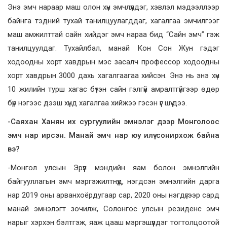
Энэ эмч нараар маш олон хүн эмчлүүлдэг, хэвлэл мэдээллээр
байнга тэдний тухай танилцуулагддаг, хагалгаа эмчилгээг
маш амжилттай сайн хийдэг эмч нараа бид “Сайн эмч” гэж
танилцуулдаг. Тухайлбал, манай Кон Сон Жун гэдэг
ходоодны хорт хавдрын мэс засалч профессор ходоодны
хорт хавдрын 3000 дахь хагалгаагаа хийсэн. Энэ нь энэ хүн
10 жилийн турш хагас бүтэн сайн гэлгүй амралтгүйгээр өдөр
бүр нэгээс дээш хүнд хагалгаа хийжээ гэсэн үг шүү дээ.
-Саяхан Ханян их сургуулийн эмнэлэг дээр Монголоос
эмч нар ирсэн. Манай эмч нар юу илүү сонирхож байна
вэ?
-Монгол улсын Эрүүл мэндийн яам болон эмнэлгийн
байгууллагын эмч мэргэжилтнүүд, нэгдсэн эмнэлгийн дарга
нар 2019 оны арванхоёрдугаар сар, 2020 оны нэгдүгээр сард
манай эмнэлэгт зочилж, Солонгос улсын резиденс эмч
нарыг хэрхэн бэлтгэж, яаж цааш мэргэшүүлдэг тогтолцоотой