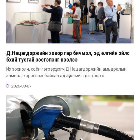
Д.Нацагдоржийн ховор гар бичмэл, эд өлгийн зүйлс
бүхий тусгай үзэсгэлэнг нээлээ
Их зохиолч, соён гэгээрүүлэгч Д.Нацагдоржийн амьдралын
замнал, хэрэглэж байсан эд зүйлсийг цогцоор х
2026-08-07