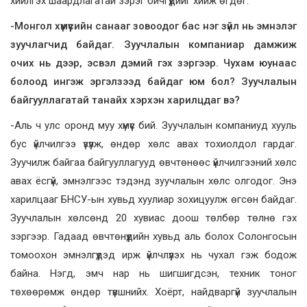
хийлгэх шаардлагатай зэрэг бичгүүдийг хийж өгдөг.
-Монгол хүмүүсийн санааг зовоодог бас нэг зүйл нь эмнэлэг
зуучлагчид байдаг. Зуучлалын компаниар дамжиж
очих нь дээр, эсвэл дэмий гэх зэргээр. Чухам юунаас
болоод ингэж эргэлзээд байдаг юм бол? Зуучлалын
байгууллагатай танайх хэрхэн харилцдаг вэ?
-Аль ч улс оронд муу хүмүүс бий. Зуучлалын компаниуд хууль
бус үйлчилгээ үзүүлж, өндөр хөлс авах тохиолдол гардаг.
Зуучилж байгаа байгууллагууд өвчтөнөөс үйлчилгээний хөлс
авах ёсгүй, эмнэлгээс тэдэнд зуучлалын хөлс олгодог. Энэ
харилцааг БНСУ-ын хувьд хуулиар зохицуулж өгсөн байдаг.
Зуучлалын хөлсөнд 20 хувиас доош төлбөр төлнө гэх
зэргээр. Гадаад өвчтөнүүдийн хувьд аль болох Солонгосын
томоохон эмнэлгүүдэд ирж үйлчлүүлэх нь чухал гэж бодож
байна. Нэгд, эмч нар нь шигшигдсэн, техник тоног
төхөөрөмж өндөр түвшнийх. Хоёрт, найдваргүй зуучлалын