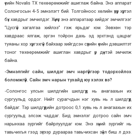
үеийн Novalis TX төхөөрөмжийг ашиглаж байна. Энэ аппарат
Солонгосын 4-5 эмнэлэгт бий. Толгойноос хөлийн үзүүр хүртэл
бүх хавдрыг эмчилдэг. Хүмүүс энэ аппаратаар хийдэг эмчилгээг
“Цусгүй хагалгаа хийлээ” гэж ярьдаг юм. Зөвхөн тэр
хавдраас ялгаж, эргэн тойрон дахь эд эрхтэнд цацраг
туяаны хор хүргэхгүй байхаар хийгдсэн сүүлийн үеийн дэвшилтэт
тоног төхөөрөмжийг ашиглан хавдрыг үр дүнтэй эмчилж
байна.
-Эмнэлгийг сайн, шилдэг эмч наргүйгээр тодорхойлох
боломжгүй. Сайн эмч нарын тухайд юу хэлэх вэ?
-Солонгос улсын шилдгийн шилдгүүд нь анагаахын их
сургуульд ордог. Нийт сурагчдын нэг хувь нь л шилдгүүд
байдаг. Тэр шилдгүүдийн дотроос 0,1 хувь нь л анагаахын их
сургуульд элсэж чаддаг. Бид эмнэлэг дотроо сайн эмч
нарынхаа зургийг байрлуулдаг юм. Энэ хүний зургийг нь
тавьчихъя гээд зүгээр дураараа тавьчихсан зүйл биш л дээ.