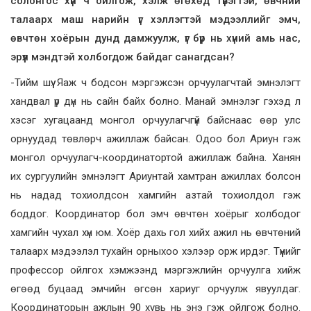
солонгос хүн ч ойлгож, хэлж өгөхөд түвэгтэй, өвчний
талаарх маш нарийн үг хэллэгтэй мэдээллийг эмч,
өвчтөн хоёрын дунд дамжуулж, үг бүр нь хүний амь нас,
эрүүл мэндтэй холбогдож байдаг санагдсан?
-Тийм шүү. Яаж ч бодсон мэргэжсэн орчуулагчтай эмнэлэгт
хандвал үр дүн нь сайн байх болно. Манай эмнэлэг гэхэд л
хэсэг хугацаанд монгол орчуулагчгүй байснаас өөр улс
орнуудад төвлөрч ажиллаж байсан. Одоо бол Ариун гэж
монгол орчуулагч-координатортой ажиллаж байна. Ханян
их сургуулийн эмнэлэгт Ариунтай хамтран ажиллах болсон
нь надад тохиолдсон хамгийн азтай тохиолдол гэж
боддог. Координатор бол эмч өвчтөн хоёрыг холбодог
хамгийн чухал хүн юм. Хоёр дахь гол хийх ажил нь өвчтөний
талаарх мэдээлэл тухайн орныхоо хэлээр орж ирдэг. Түүнийг
профессор ойлгох хэмжээнд мэргэжлийн орчуулга хийж
өгөөд буцаад эмчийн өгсөн хариуг орчуулж явуулдаг.
Координаторын ажлын 90 хувь нь энэ гэж ойлгож болно.