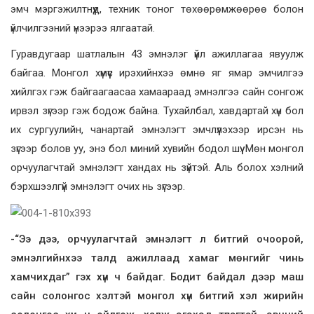
эмч мэргэжилтнүүд, техник тоног төхөөрөмжөөрөө болон
үйлчилгээний үнээрээ ялгаатай.
Гуравдугаар шатлалын 43 эмнэлэг үйл ажиллагаа явуулж
байгаа. Монгол хүмүүс ирэхийнхээ өмнө яг ямар эмчилгээ
хийлгэх гэж байгаагаасаа хамаараад эмнэлгээ сайн сонгож
ирвэл зүгээр гэж бодож байна. Тухайлбал, хавдартай хүн бол
их сургуулийн, чанартай эмнэлэгт эмчлүүлэхээр ирсэн нь
зүгээр болов уу, энэ бол миний хувийн бодол шүү. Мөн монгол
орчуулагчтай эмнэлэгт хандах нь зүйтэй. Аль болох хэлний
бэрхшээлгүй эмнэлэгт очих нь зүгээр.
-“Ээ дээ, орчуулагчтай эмнэлэгт л битгий очоорой,
эмнэлгийнхээ талд ажиллаад хамаг мөнгийг чинь
хамчихдаг” гэх хүн ч байдаг. Бодит байдал дээр маш
сайн солонгос хэлтэй монгол хүн битгий хэл жирийн