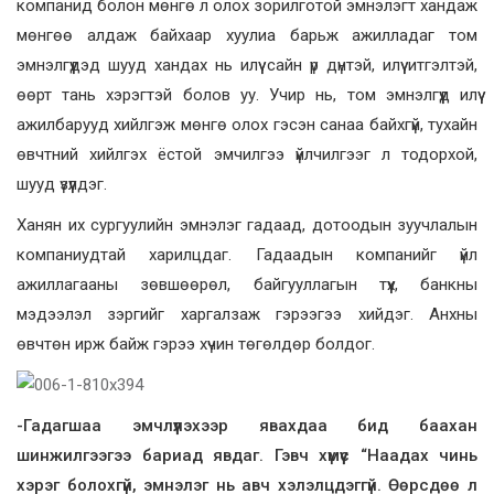
компанид болон мөнгө л олох зорилготой эмнэлэгт хандаж
мөнгөө алдаж байхаар хуулиа барьж ажилладаг том
эмнэлгүүдэд шууд хандах нь илүү сайн үр дүнтэй, илүү итгэлтэй,
өөрт тань хэрэгтэй болов уу. Учир нь, том эмнэлгүүд илүү
ажилбарууд хийлгэж мөнгө олох гэсэн санаа байхгүй, тухайн
өвчтний хийлгэх ёстой эмчилгээ үйлчилгээг л тодорхой,
шууд үзүүлдэг.
Ханян их сургуулийн эмнэлэг гадаад, дотоодын зуучлалын
компаниудтай харилцдаг. Гадаадын компанийг үйл
ажиллагааны зөвшөөрөл, байгууллагын түүх, банкны
мэдээлэл зэргийг харгалзаж гэрээгээ хийдэг. Анхны
өвчтөн ирж байж гэрээ хүчин төгөлдөр болдог.
-Гадагшаа эмчлүүлэхээр явахдаа бид баахан
шинжилгээгээ бариад явдаг. Гэвч хүмүүс “Наадах чинь
хэрэг болохгүй, эмнэлэг нь авч хэлэлцдэггүй. Өөрсдөө л