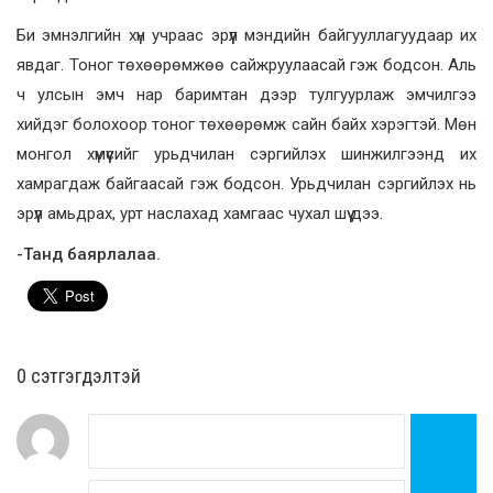
Би эмнэлгийн хүн учраас эрүүл мэндийн байгууллагуудаар их
явдаг. Тоног төхөөрөмжөө сайжруулаасай гэж бодсон. Аль
ч улсын эмч нар баримтан дээр тулгуурлаж эмчилгээ
хийдэг болохоор тоног төхөөрөмж сайн байх хэрэгтэй. Мөн
монгол хүмүүсийг урьдчилан сэргийлэх шинжилгээнд их
хамрагдаж байгаасай гэж бодсон. Урьдчилан сэргийлэх нь
эрүүл амьдрах, урт наслахад хамгаас чухал шүү дээ.
-Танд баярлалаа.
0 cэтгэгдэлтэй