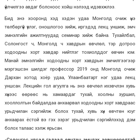
үйлчилгээ авдаг болсноос хойш нэлээд идэвхжлээ.
Бид энэ хооронд хэд хэдэн удаа Монголд очиж үнэ
төлбөргүй үзлэг, оношлогоо хийж, иргэдэд лекц уншиж, эмч
эмнэлгийн ажилтнуудад семинар хийж байна. Тухайлбал,
Солонгост ч, Монголд ч хавдрын өвчлөл, тэр дотроо
ходоодны хорт хавдар нийтлэг тохиолддог өвчин юм.
Манай эмнэлгийн ходоодны хорт хавдрын эмчилгээгээр
мэргэшсэн шилдэг профессор 2019 онд Монголд очиж
Дархан хотод хоёр удаа, Улаанбаатарт нэг удаа лекц
уншсан. Лекцийн гол агуулга нь энэ өвчлөл ихэвчлэн хувь
хүнээс өөрөөс нь хамаардаг тухай, хоолны зуршил,
хооллолтын байдалдаа анхаарвал ходоодны хорт хавдраас
урьдчилан сэргийлж болох тухай, хувь хүн өвчтөн юуг
анхаарах ёстой вэ гэх зэрэг урьдчилан сэргийлэхэд дэм
болох талаас хэлж ярьсан.
-Солонгос улсад гадаад өвчтөн эмчлэх зөвшөөрөлтэй