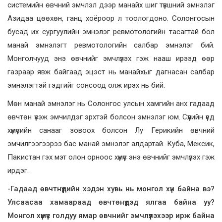
системийн өвчний эмчлэл дээр манайх шиг түвшний эмнэлэг
Азидаа цөөхөн, ганц хоёроор л тоологдоно. Солонгосын
бусад их сургуулийн эмнэлэг ревмотологийн тасагтай бол
манай эмнэлэгт ревмотологийн салбар эмнэлэг бий.
Монголчууд энэ өвчнийг эмчлүүлэх гэж нааш ирээд өөр
газраар явж байгаад эцэст нь манайхыг дагнасан салбар
эмнэлэгтэй гэдгийг сонсоод олж ирэх нь бий.
Мөн манай эмнэлэг нь Солонгос улсын хамгийн анх гадаад
өвчтөн үзэж эмчилдэг эрхтэй болсон эмнэлэг юм. Сүүлийн үед
хүмүүсийн санааг зовоох болсон Лу Герикийн өвчний
эмчилгээгээрээ бас манай эмнэлэг алдартай. Куба, Мексик,
Пакистан гэх мэт олон орноос хүмүүс энэ өвчнийг эмчлүүлэх гэж
ирдэг.
-Гадаад өвчтнүүдийн хэдэн хувь нь монгол хүн байна вэ?
Улсаасаа хамаараад өвчтөнүүдэд ялгаа байна уу?
Монгол хүмүүс голдуу ямар өвчнийг эмчлүүлэхээр ирж байна