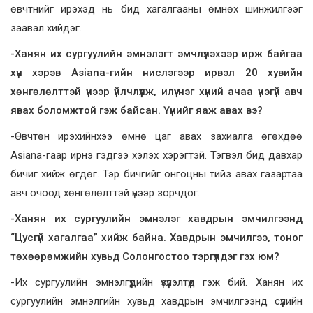
өвчтнийг ирэхэд нь бид хагалгааны өмнөх шинжилгээг
заавал хийдэг.
-Ханян их сургуулийн эмнэлэгт эмчлүүлэхээр ирж байгаа
хүн хэрэв Asiana-гийн нислэгээр ирвэл 20 хувийн
хөнгөлөлттэй үнээр үйлчлүүлж, илүү нэг хүний ачаа үнэгүй авч
явах боломжтой гэж байсан. Үүнийг яаж авах вэ?
-Өвчтөн ирэхийнхээ өмнө цаг авах захиалга өгөхдөө
Asiana-гаар ирнэ гэдгээ хэлэх хэрэгтэй. Тэгвэл бид давхар
бичиг хийж өгдөг. Тэр бичгийг онгоцны тийз авах газартаа
авч очоод хөнгөлөлттэй үнээр зорчдог.
-Ханян их сургуулийн эмнэлэг хавдрын эмчилгээнд
“Цусгүй хагалгаа” хийж байна. Хавдрын эмчилгээ, тоног
төхөөрөмжийн хувьд Солонгостоо тэргүүлдэг гэх юм?
-Их сургуулийн эмнэлгүүдийн үзүүлэлтүүд гэж бий. Ханян их
сургуулийн эмнэлгийн хувьд хавдрын эмчилгээнд сүүлийн