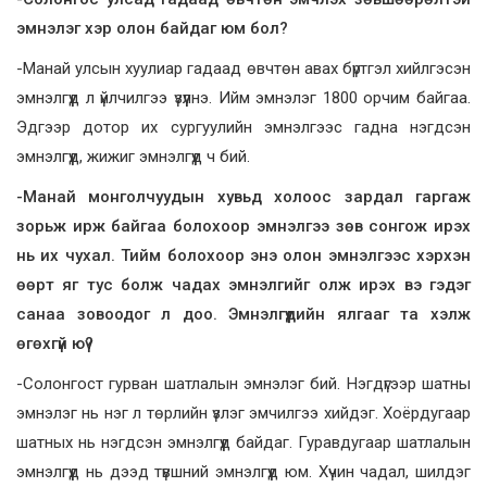
эмнэлэг хэр олон байдаг юм бол?
-Манай улсын хуулиар гадаад өвчтөн авах бүртгэл хийлгэсэн
эмнэлгүүд л үйлчилгээ үзүүлнэ. Ийм эмнэлэг 1800 орчим байгаа.
Эдгээр дотор их сургуулийн эмнэлгээс гадна нэгдсэн
эмнэлгүүд, жижиг эмнэлгүүд ч бий.
-Манай монголчуудын хувьд холоос зардал гаргаж
зорьж ирж байгаа болохоор эмнэлгээ зөв сонгож ирэх
нь их чухал. Тийм болохоор энэ олон эмнэлгээс хэрхэн
өөрт яг тус болж чадах эмнэлгийг олж ирэх вэ гэдэг
санаа зовоодог л доо. Эмнэлгүүдийн ялгааг та хэлж
өгөхгүй юү?
-Солонгост гурван шатлалын эмнэлэг бий. Нэгдүгээр шатны
эмнэлэг нь нэг л төрлийн үзлэг эмчилгээ хийдэг. Хоёрдугаар
шатных нь нэгдсэн эмнэлгүүд байдаг. Гуравдугаар шатлалын
эмнэлгүүд нь дээд түвшний эмнэлгүүд юм. Хүчин чадал, шилдэг