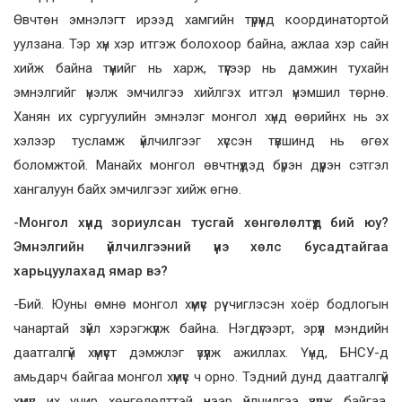
Өвчтөн эмнэлэгт ирээд хамгийн түрүүнд координатортой
уулзана. Тэр хүн хэр итгэж болохоор байна, ажлаа хэр сайн
хийж байна түүнийг нь харж, түүгээр нь дамжин тухайн
эмнэлгийг үнэлж эмчилгээ хийлгэх итгэл үнэмшил төрнө.
Ханян их сургуулийн эмнэлэг монгол хүнд өөрийнх нь эх
хэлээр тусламж үйлчилгээг хүссэн түвшинд нь өгөх
боломжтой. Манайх монгол өвчтнүүдэд бүрэн дүүрэн сэтгэл
хангалуун байх эмчилгээг хийж өгнө.
-Монгол хүнд зориулсан тусгай хөнгөлөлтүүд бий юу?
Эмнэлгийн үйлчилгээний үнэ хөлс бусадтайгаа
харьцуулахад ямар вэ?
-Бий. Юуны өмнө монгол хүмүүс рүү чиглэсэн хоёр бодлогын
чанартай зүйл хэрэгжүүлж байна. Нэгдүгээрт, эрүүл мэндийн
даатгалгүй хүмүүст дэмжлэг үзүүлж ажиллах. Үүнд, БНСУ-д
амьдарч байгаа монгол хүмүүс ч орно. Тэдний дунд даатгалгүй
хүмүүс их учир хөнгөлөлттэй үнээр үйлчилгээ үзүүлж байгаа.