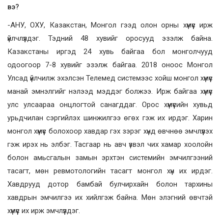
вэ?
-АНУ, ОХУ, Казакстан, Монгол гээд олон орны хүмүүс ирж
үйлчлүүлдэг. Тэдний 48 хувийг оросууд эзэлж байна.
Казакстаны иргэд 24 хувь байгаа бол монголчууд
одоогоор 7-8 хувийг эзэлж байгаа. 2018 оноос Монгол
Улсад үйлчилж эхэлсэн Телемед системээс хойш монгол хүмүүс
манай эмнэлгийг нэлээд мэддэг болжээ. Ирж байгаа хүмүүс
улс улсаараа онцлогтой санагддаг. Орос хүмүүсийн хувьд
урьдчилан сэргийлэх шинжилгээ өгөх гэж их ирдэг. Харин
монгол хүмүүс болохоор хавдар гэх зэрэг хүнд өвчнөө эмчлүүлэх
гэж ирэх нь элбэг. Тасгаар нь авч үзвэл чих хамар хоолойн
болон амьсгалын замын эрхтэн системийн эмчилгээний
тасагт, мөн ревмотологийн тасагт монгол хүн их ирдэг.
Хавдрууд дотор бамбай булчирхайн болон тархины
хавдрын эмчилгээ их хийлгэж байна. Мөн элэгний өвчтэй
хүмүүс их ирж эмчлүүлдэг.