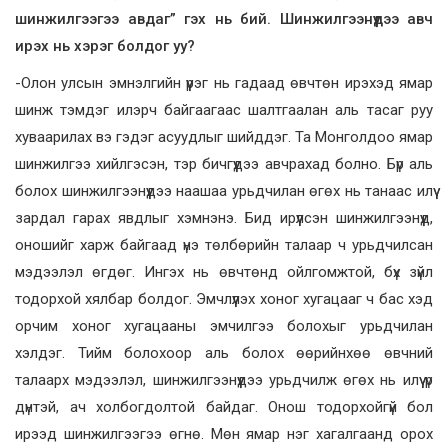
шинжилгээгээ авдаг” гэх нь бий. Шинжилгээнүүдээ авч
ирэх нь хэрэг болдог уу?
-Олон улсын эмнэлгийн үүрэг нь гадаад өвчтөн ирэхэд ямар
шинж тэмдэг илэрч байгаагаас шалтгаалан аль тасаг руу
хуваарилах вэ гэдэг асуудлыг шийддэг. Та Монголдоо ямар
шинжилгээ хийлгэсэн, тэр бичгүүдээ авчрахад болно. Бүр аль
болох шинжилгээнүүдээ наашаа урьдчилан өгөх нь танаас илүү
зардал гарах явдлыг хэмнэнэ. Бид ирүүлсэн шинжилгээнүүд,
оношийг харж байгаад үнэ төлбөрийн талаар ч урьдчилсан
мэдээлэл өгдөг. Ингэх нь өвчтөнд ойлгомжтой, бүх зүйл
тодорхой хялбар болдог. Эмчлүүлэх хоног хугацааг ч бас хэд
орчим хоног хугацааны эмчилгээ болохыг урьдчилан
хэлдэг. Тийм болохоор аль болох өөрийнхөө өвчний
талаарх мэдээлэл, шинжилгээнүүдээ урьдчилж өгөх нь илүү үр
дүнтэй, ач холбогдолтой байдаг. Онош тодорхойгүй бол
ирээд шинжилгээгээ өгнө. Мөн ямар нэг хагалгаанд орох