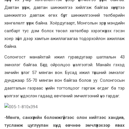
Давтан үзүүлж, давтан шинжилгээ хийлгэж байгаа хүмүүстээ
шинжилгээ давтаж өгөх бүрт шинжилгээний төлбөрийн
хөнгөлөлт үзүүлж байна. Хоёрдугаарт, Монголын эрүүл мэндийн
салбарт тус дэм болох төсөл хөтөлбөр хэрэгжүүлэх гэсэн
хоер зүйл дээр хамтын ажиллагаагаа тодорхойлон ажиллаж
байна.
Солонгост манайхтай ижил гуравдугаар шатлалын 43
эмнэлэг байгаа. Бүгд ойролцоо үнэлгээтэй. Манайх гэхэд
эмчийн үзлэг 57 мянган вон. Бусад ижил түвшний эмнэлэг
дунджаар 55-70 мянган вон байгаа болов уу. Солонгосын
даатгалын газраас үнийн тогтолцоог гаргаж өгдөг ба тэр
үнэлгээг үндэслэн гадаад өвчтөний эмчилгээний үнэ гардаг.
-Мөнгө, санхүүгийн боломжгүйгээс олон нийтээс хандив,
тусламж цуглуулан хүнд өвчнөө эмчлүүлэхээр явах