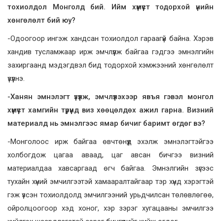
тохиолдол Монголд бий. Ийм хүмүүст тодорхой үнийн
хөнгөлөлт бий юу?
-Одоогоор ингэж хандсан тохиолдол гараагүй байна. Хэрэв
хандив тусламжаар ирж эмчлүүлж байгаа гэдгээ эмнэлгийн
захиргаанд мэдэгдвэл бид тодорхой хэмжээний хөнгөлөлт
үзүүлнэ.
-Ханян эмнэлэгт үзүүлж, эмчлүүлэхээр явъя гэвэл монгол
хүмүүст хамгийн түрүүнд виз хөөцөлдөх ажил гарна. Визний
материалд нь эмнэлгээс ямар бичиг баримт өгдөг вэ?
-Монголоос ирж байгаа өвчтөнүүд эхэлж эмнэлэгтэйгээ
холбогдож цагаа аваад, цаг авсан бичгээ визний
материалдаа хавсаргаад өгч байгаа. Эмнэлгийн зүгээс
тухайн хүний эмчилгээтэй хамааралтайгаар тэр хүнд хэрэгтэй
гэж үзсэн тохиолдолд эмчилгээний урьдчилсан төлөвлөгөө,
ойролцоогоор хэд хоног, хэр зэрэг хугацааны эмчилгээ