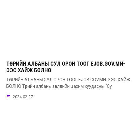
ТӨРИЙН АЛБАНЫ СУЛ ОРОН ТООГ EJOB.GOV.MN-
ЭЭС ХАЙЖ БОЛНО
ТӨРИЙН АЛБАНЫ СУЛ ОРОН ТООГ EJOB.GOV.MN-ЭЭС ХАЙЖ
БОЛНО Төрийн албаны зөвлөлийн цахим хуудасны “Су
2024-02-27