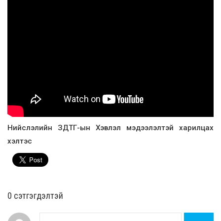
Нийслэлийн ЗДТГ-ын Хэвлэл мэдээлэлтэй харилцах
хэлтэс
0 cэтгэгдэлтэй