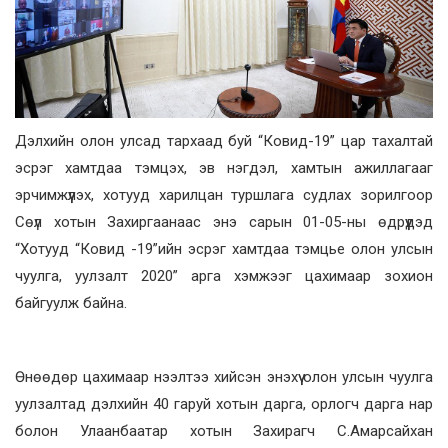
Дэлхийн олон улсад тархаад буй “Ковид-19” цар тахалтай
эсрэг хамтдаа тэмцэх, эв нэгдэл, хамтын ажиллагааг
эрчимжүүлэх, хотууд харилцан туршлага судлах зорилгоор
Сөүл хотын Захиргаанаас энэ сарын 01-05-ны өдрүүдэд
“Хотууд “Ковид -19”ийн эсрэг хамтдаа тэмцье олон улсын
чуулга, уулзалт 2020” арга хэмжээг цахимаар зохион
байгуулж байна.
Өнөөдөр цахимаар нээлтээ хийсэн энэхүү олон улсын чуулга
уулзалтад дэлхийн 40 гаруй хотын дарга, орлогч дарга нар
болон Улаанбаатар хотын Захирагч С.Амарсайхан