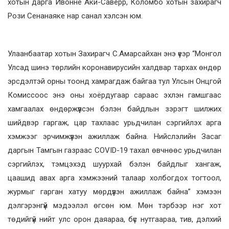
хотын дарга Ивонне Аки-Саверр, Коломбо хотын захирагч
Рози Сенанаяке нар санал хэлсэн юм.
Улаанбаатар хотын Захирагч С.Амарсайхан энэ үеэр “Монгол
Улсад шинэ төрлийн коронавирусийн халдвар тархах өндөр
эрсдэлтэй орны тоонд хамрагдаж байгаа тул Улсын Онцгой
Комиссоос энэ оны хоёрдугаар сараас эхлэн гамшгаас
хамгаалах өндөржүүлсэн бэлэн байдлын зэрэгт шилжих
шийдвэр гаргаж, цар тахлаас урьдчилан сэргийлэх арга
хэмжээг эрчимжүүлэн ажиллаж байна. Нийслэлийн Засаг
даргын Тамгын газраас COVID-19 тахал өвчнөөс урьдчилан
сэргийлэх, тэмцэхэд шуурхай бэлэн байдлыг хангаж,
цаашид авах арга хэмжээний талаар холбогдох тогтоол,
журмыг гарган хатуу мөрдүүлэн ажиллаж байна” хэмээн
дэлгэрэнгүй мэдээлэл өгсөн юм. Мөн тэрбээр нэг хот
төдийгүй нийт улс орон даяараа, бүс нутгаараа, тив, дэлхий