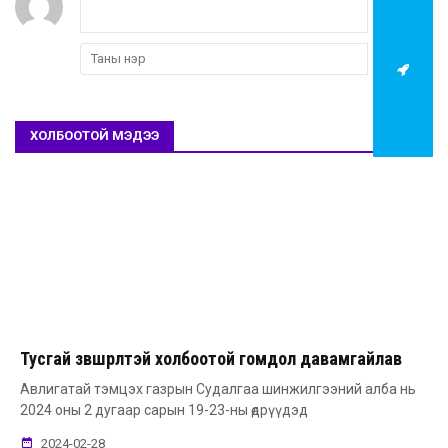
ХОЛБООТОЙ МЭДЭЭ
Тусгай зөвшөөрөлтэй холбоотой гомдол давамгайлав
Авлигатай тэмцэх газрын Судалгаа шинжилгээний алба нь
2024 оны 2 дугаар сарын 19-23-ны өдрүүдэд
2024-02-28