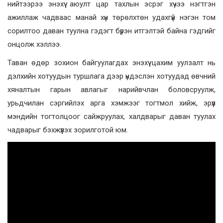
нийтээрээ энэхүү аюулт цар тахлын эсрэг хүчээ нэгтгэн
ажиллаж чадваас манай хүн төрөлхтөн удахгүй нэгэн том
сорилтоо даван туулна гэдэгт бүрэн итгэлтэй байна гэдгийг
онцолж хэллээ.
Таван өдөр зохион байгуулагдах энэхүү цахим уулзалт нь
дэлхийн хотуудын туршлага дээр үндэслэн хотуудад өвчний
хяналтын гарын авлагыг нарийвчлан боловсруулж,
урьдчилан сэргийлэх арга хэмжээг тогтмол хийж, эрүүл
мэндийн тогтолцоог сайжруулах, халдварыг даван туулах
чадварыг бэхжүүлэх зорилготой юм.