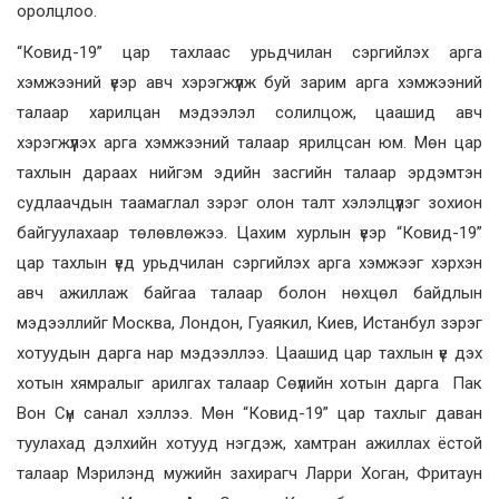
оролцлоо.
“Ковид-19” цар тахлаас урьдчилан сэргийлэх арга
хэмжээний үеэр авч хэрэгжүүлж буй зарим арга хэмжээний
талаар харилцан мэдээлэл солилцож, цаашид авч
хэрэгжүүлэх арга хэмжээний талаар ярилцсан юм. Мөн цар
тахлын дараах нийгэм эдийн засгийн талаар эрдэмтэн
судлаачдын таамаглал зэрэг олон талт хэлэлцүүлэг зохион
байгуулахаар төлөвлөжээ. Цахим хурлын үеэр “Ковид-19”
цар тахлын үед урьдчилан сэргийлэх арга хэмжээг хэрхэн
авч ажиллаж байгаа талаар болон нөхцөл байдлын
мэдээллийг Москва, Лондон, Гуаякил, Киев, Истанбул зэрэг
хотуудын дарга нар мэдээллээ. Цаашид цар тахлын үе дэх
хотын хямралыг арилгах талаар Сөүлийн хотын дарга Пак
Вон Сүн санал хэллээ. Мөн “Ковид-19” цар тахлыг даван
туулахад дэлхийн хотууд нэгдэж, хамтран ажиллах ёстой
талаар Мэрилэнд мужийн захирагч Ларри Хоган, Фритаун