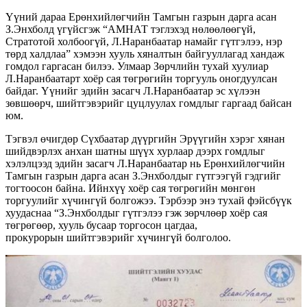
Үүний дараа Ерөнхийлөгчийн Тамгын газрын дарга асан
З.Энхболд үгүйсгэж “АМНАТ тэглэхэд нөлөөлөөгүй,
Стратотой холбоогүй, Л.Наранбаатар намайг гүтгэлээ, нэр
төрд халдлаа” хэмээн хууль хяналтын байгууллагад хандаж
гомдол гаргасан билээ. Улмаар Зөрчлийн тухай хуулиар
Л.Наранбаатарт хоёр сая төгрөгийн торгууль оногдуулсан
байдаг. Үүнийг эдийн засагч Л.Наранбаатар эс хүлээн
зөвшөөрч, шийтгэвэрийг цуцлуулах гомдлыг гаргаад байсан
юм.
Тэгвэл өчигдөр Сүхбаатар дүүргийн Эрүүгийн хэрэг хянан
шийдвэрлэх анхан шатны шүүх хурлаар дээрх гомдлыг
хэлэлцээд эдийн засагч Л.Наранбаатар нь Ерөнхийлөгчийн
Тамгын газрын дарга асан З.Энхболдыг гүтгээгүй гэдгийг
тогтоосон байна. Ийнхүү хоёр сая төгрөгийн мөнгөн
торгуулийг хүчингүй болгожээ. Тэрбээр энэ тухай фэйсбүүк
хуудаснаа “З.Энхболдыг гүтгэлээ гэж зөрчлөөр хоёр сая
төгрөгөөр, хууль бусаар торгосон цагдаа,
прокурорын шийтгэвэрийг хүчингүй болголоо.