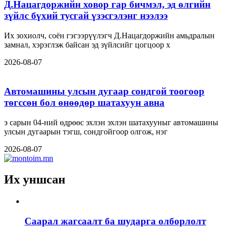
Д.Нацагдоржийн ховор гар бичмэл, эд өлгийн
зүйлс бүхий тусгай үзэсгэлэнг нээлээ
Их зохиолч, соён гэгээрүүлэгч Д.Нацагдоржийн амьдралын
замнал, хэрэглэж байсан эд зүйлсийг цогцоор х
2026-08-07
Автомашины улсын дугаар сондгой тоогоор
төгссөн бол өнөөдөр шатахуун авна
э сарын 04-ний өдрөөс эхлэн эхлэн шатахууныг автомашины
улсын дугаарын тэгш, сондгойгоор олгож, нэг
2026-08-07
Их уншсан
Саарал жагсаалт ба шударга олборлолт