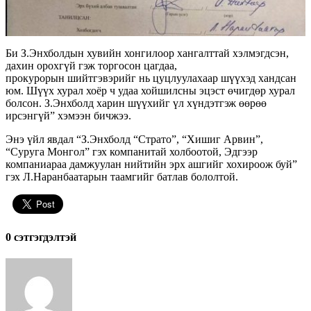
Би З.Энхболдын хувийн хонгилоор хангалттай хэлмэгдсэн,
дахин орохгүй гэж торгосон цагдаа,
прокурорын шийтгэвэрийг нь цуцлуулахаар шүүхэд хандсан
юм. Шүүх хурал хоёр ч удаа хойшилсны эцэст өчигдөр хурал
болсон. З.Энхболд харин шүүхийг үл хүндэтгэж өөрөө
ирсэнгүй” хэмээн бичжээ.
Энэ үйл явдал “З.Энхболд “Страто”, “Хишиг Арвин”,
“Суруга Монгол” гэх компанитай холбоотой, Эдгээр
компаниараа дамжуулан нийтийн эрх ашгийг хохироож буй”
гэх Л.Наранбаатарын таамгийг батлав бололтой.
0 cэтгэгдэлтэй