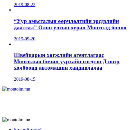
2019-08-22
“Уур амьсгалын өөрчлөлтийн эрсдэлийн
даатгал” Олон улсын хурал Монголд болно
2019-09-20
Швейцарын хөгжлийн агентлагаас
Монголын бичил уурхайн нэгдсэн Дээвэр
холбоонд автомашин хандивлалаа
2019-08-15
Бидний тухай