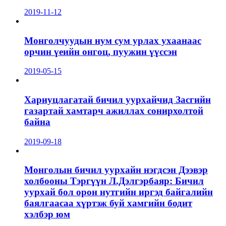
2019-11-12
Монголчуудын нум сум урлах ухаанаас
орчин үеийн онгоц, пуужин үүссэн
2019-05-15
Хариуцлагатай бичил уурхайчид Засгийн
газартай хамтарч ажиллах сонирхолтой
байна
2019-09-18
Монголын бичил уурхайн нэгдсэн Дээвэр
холбооны Тэргүүн Л.Дэлгэрбаяр: Бичил
уурхай бол орон нутгийн иргэд байгалийн
баялгаасаа хүртэж буй хамгийн бодит
хэлбэр юм