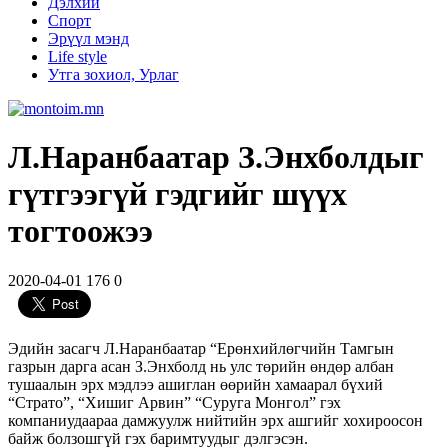
Дэлхий
Спорт
Эрүүл мэнд
Life style
Утга зохиол, Урлаг
Л.Наранбаатар З.Энхболдыг
гүтгээгүй гэдгийг шүүх
тогтоожээ
2020-04-01
176
0
Эдийн засагч Л.Наранбаатар “Ерөнхийлөгчийн Тамгын
газрын дарга асан З.Энхболд нь улс төрийн өндөр албан
тушаалын эрх мэдлээ ашиглан өөрийн хамаарал бүхий
“Страто”, “Хишиг Арвин” “Суруга Монгол” гэх
компаниудаараа дамжуулж нийтийн эрх ашгийг хохироосон
байж болзошгүй гэх баримтуудыг дэлгэсэн.