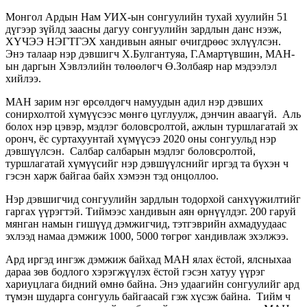
Монгол Ардын Нам УИХ-ын сонгуулийн тухай хуулийн 51
дүгээр зүйлд заасны дагуу сонгуулийн зардлын данс нээж,
ХҮЧЭЭ НЭГТГЭХ хандивын аяныг өчигдрөөс эхлүүлсэн.
Энэ талаар нэр дэвшигч Х.Булгантуяа, Г.Амартүвшин, МАН-
ын даргын Хэвлэлийн төлөөлөгч Ө.Золбаяр нар мэдээлэл
хийлээ.
МАН зарим нэг өрсөлдөгч намуудын адил нэр дэвших
сонирхолтой хүмүүсээс мөнгө цуглуулж, дэнчин аваагүй. Аль
болох нэр цэвэр, мэдлэг боловсролтой, ажлын туршлагатай эх
оронч, ёс суртахуунтай хүмүүсээ 2020 оны сонгуульд нэр
дэвшүүлсэн. Салбар салбарын мэдлэг боловсролтой,
туршлагатай хүмүүсийг нэр дэвшүүлснийг иргэд та бүхэн ч
гэсэн харж байгаа байх хэмээн тэд онцоллоо.
Нэр дэвшигчид сонгуулийн зардлын тодорхой санхүүжилтийг
гаргах үүрэгтэй. Тиймээс хандивын аян өрнүүлдэг. 200 гаруй
мянган намын гишүүд дэмжигчид, тэтгэврийн ахмадуудаас
эхлээд намаа дэмжиж 1000, 5000 төгрөг хандивлаж эхэлжээ.
Ард иргэд ингэж дэмжиж байхад МАН ялах ёстой, ялсныхаа
дараа зөв бодлого хэрэгжүүлэх ёстой гэсэн хатуу үүрэг
хариуцлага бидний өмнө байна. Энэ удаагийн сонгуулийг ард
түмэн шударга сонгууль байгаасай гэж хүсэж байна. Тийм ч