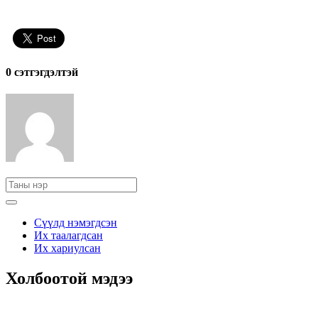
0 cэтгэгдэлтэй
Сүүлд нэмэгдсэн
Их таалагдсан
Их хариулсан
Холбоотой мэдээ