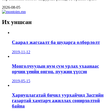
2026-08-05
Их уншсан
Саарал жагсаалт ба шударга олборлолт
2019-11-12
Монголчуудын нум сум урлах ухаанаас
орчин үеийн онгоц, пуужин үүссэн
2019-05-15
Хариуцлагатай бичил уурхайчид Засгийн
газартай хамтарч ажиллах сонирхолтой
байна