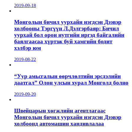
2019-09-18
Монголын бичил уурхайн нэгдсэн Дээвэр
холбооны Тэргүүн Л.Дэлгэрбаяр: Бичил
уурхай бол орон нутгийн иргэд байгалийн
баялгаасаа хүртэж буй хамгийн бодит
хэлбэр юм
2019-08-22
“Уур амьсгалын өөрчлөлтийн эрсдэлийн
даатгал” Олон улсын хурал Монголд болно
2019-09-20
Швейцарын хөгжлийн агентлагаас
Монголын бичил уурхайн нэгдсэн Дээвэр
холбоонд автомашин хандивлалаа