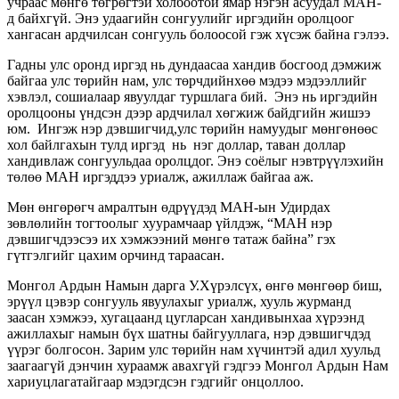
учраас мөнгө төгрөгтэй холбоотой ямар нэгэн асуудал МАН-
д байхгүй. Энэ удаагийн сонгуулийг иргэдийн оролцоог
хангасан ардчилсан сонгууль болоосой гэж хүсэж байна гэлээ.
Гадны улс оронд иргэд нь дундаасаа хандив босгоод дэмжиж
байгаа улс төрийн нам, улс төрчдийнхөө мэдээ мэдээллийг
хэвлэл, сошиалаар явуулдаг туршлага бий. Энэ нь иргэдийн
оролцооны үндсэн дээр ардчилал хөгжиж байдгийн жишээ
юм. Ингэж нэр дэвшигчид,улс төрийн намуудыг мөнгөнөөс
хол байлгахын тулд иргэд нь нэг доллар, таван доллар
хандивлаж сонгуульдаа оролцдог. Энэ соёлыг нэвтрүүлэхийн
төлөө МАН иргэддээ уриалж, ажиллаж байгаа аж.
Мөн өнгөрөгч амралтын өдрүүдэд МАН-ын Удирдах
зөвлөлийн тогтоолыг хуурамчаар үйлдэж, “МАН нэр
дэвшигчдээсээ их хэмжээний мөнгө татаж байна” гэх
гүтгэлгийг цахим орчинд тараасан.
Монгол Ардын Намын дарга У.Хүрэлсүх, өнгө мөнгөөр биш,
эрүүл цэвэр сонгууль явуулахыг уриалж, хууль журманд
заасан хэмжээ, хугацаанд цугларсан хандивынхаа хүрээнд
ажиллахыг намын бүх шатны байгууллага, нэр дэвшигчдэд
үүрэг болгосон. Зарим улс төрийн нам хүчинтэй адил хуульд
заагаагүй дэнчин хураамж авахгүй гэдгээ Монгол Ардын Нам
хариуцлагатайгаар мэдэгдсэн гэдгийг онцоллоо.