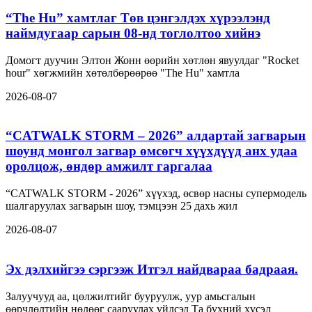
“The Hu” хамтлаг Төв цэнгэлдэх хүрээлэнд
наймдугаар сарын 08-нд тоглолтоо хийнэ
Домогт дуучин Элтон Жонн өөрийн хөтлөн явуулдаг "Rocket
hour" хөгжмийн хөтөлбөрөөрөө "The Hu" хамтла
2026-08-07
“CATWALK STORM – 2026” алдартай загварын
шоунд монгол загвар өмсөгч хүүхдүүд анх удаа
оролцож, өндөр амжилт гаргалаа
“CATWALK STORM - 2026” хүүхэд, өсвөр насны супермодель
шалгаруулах загварын шоу, тэмцээн 25 дахь жил
2026-08-07
Эх дэлхийгээ сэргээж Итгэл найдвараа бадраая.
Залуучууд аа, цөлжилтийг бууруулж, уур амьсгалын
өөрчлөлтийн нөлөөг сааруулах үйлсэд Та бүхний хүсэл