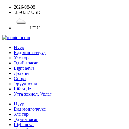
2026-08-08
3593.87 USD
17° C
Нүүр
Бид монголчууд
Улс төр
Эдийн засаг
Light news
Дэлхий
Спорт
Эрүүл мэнд
Life style
Утга зохиол, Урлаг
Нүүр
Бид монголчууд
Улс төр
Эдийн засаг
Light news