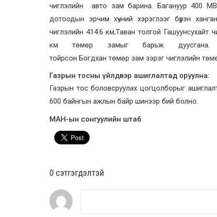
чиглэлийн авто зам барина. Багануур 400 МВ
дотоодын эрчим хүчний хэрэглээг бүрэн ханган
чиглэлийн 414.6 км,Таван толгой Гашуунсухайт ч
км төмөр замыг барьж дуусгана. Сайн
тойрсон Богдхан төмөр зам зэрэг чиглэлийн төмө
Газрын тосны үйлдвэр ашиглалтад оруулна:
Газрын тос боловсруулах цогцолборыг ашиглалт
600 байнгын ажлын байр шинээр бий болно.
МАН-ын сонгуулийн штаб
0 cэтгэгдэлтэй