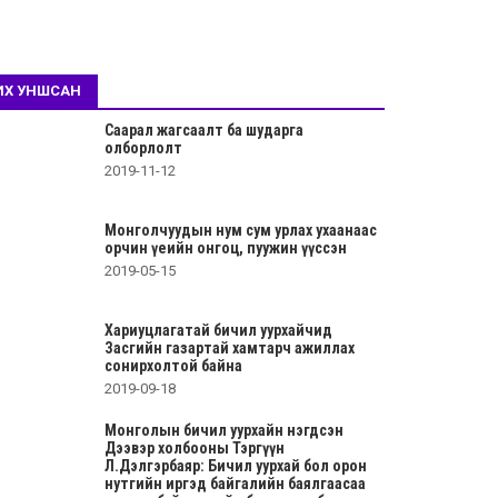
ИХ УНШСАН
Саарал жагсаалт ба шударга
олборлолт
2019-11-12
Монголчуудын нум сум урлах ухаанаас
орчин үеийн онгоц, пуужин үүссэн
2019-05-15
Хариуцлагатай бичил уурхайчид
Засгийн газартай хамтарч ажиллах
сонирхолтой байна
2019-09-18
Монголын бичил уурхайн нэгдсэн
Дээвэр холбооны Тэргүүн
Л.Дэлгэрбаяр: Бичил уурхай бол орон
нутгийн иргэд байгалийн баялгаасаа