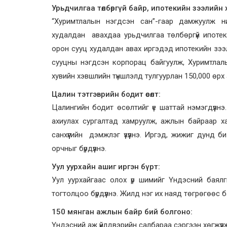
Урьдчилгаа төлбөргүй байр, ипотекийн зээлийн 
“Хуримтлалын нэгдсэн сан”-гаар дамжуулж 
худалдан авахдаа урьдчилгаа төлбөргүй ипотек
орон сууц худалдан авах иргэдэд ипотекийн зээл
сууцны нэгдсэн корпорац байгуулж, Хуримтлалы
хувийн хэвшлийн түншлэлд тулгуурлан 150,000 өрх 
Цалин тэтгэврийн бодит өсөлт:
Цалингийн бодит өсөлтийг үе шаттай нэмэгдүүлнэ
ахиулах сургалтад хамруулж, ажлын байраар хан
санхүүгийн дэмжлэг үзүүлнэ. Иргэд, жижиг дунд б
орчныг бүрдүүлнэ.
Уул уурхайн ашиг иргэн бүрт:
Уул уурхайгаас олох үр шимийг Үндэсний баялги
тогтолцоо бүрдүүлнэ. Жилд нэг их наяд төгрөгөөс б
150 мянган ажлын байр бий болгоно:
Үндэсний аж үйлдвэрийн салбараа сэргээн хөгжүүл