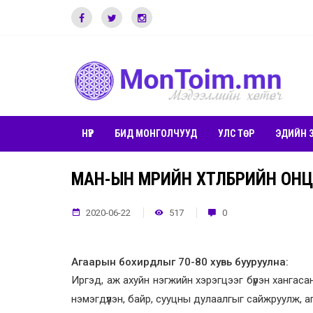
НҮҮР
БИД МОНГОЛЧУУД
УЛС ТӨР
ЭДИЙН 
МАН-ЫН МӨРИЙН ХӨТӨЛБӨРИЙН ОН
2020-06-22
517
0
Агаарын бохирдлыг 70-80 хувь бууруулна:
Иргэд, аж ахуйн нэгжийн хэрэгцээг бүрэн хангаса
нэмэгдүүлэн, байр, сууцны дулаалгыг сайжруулж, 