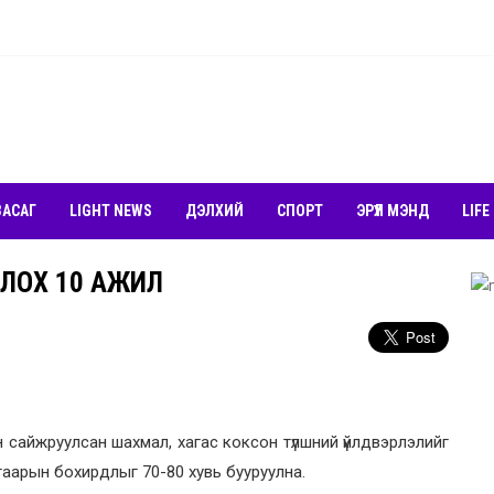
ЗАСАГ
LIGHT NEWS
ДЭЛХИЙ
СПОРТ
ЭРҮҮЛ МЭНД
LIFE
ЦЛОХ 10 АЖИЛ
н сайжруулсан шахмал, хагас коксон түлшний үйлдвэрлэлийг
агаарын бохирдлыг 70-80 хувь бууруулна.