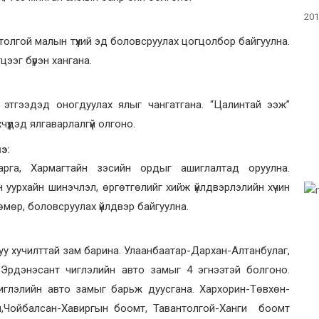
201
 толгой малын түүхий эд боловсруулах цогцолбор байгуулна.
ээг бүрэн хангана.
эн этгээдэд оногдуулах ялыг чангатгана. “Цалинтай ээж”
хчүүдэд ялгаварлалгүй олгоно.
э:
арга, Хармагтайн зэсийн ордыг ашиглалтад оруулна.
 уурхайн шинэчлэл, өргөтгөлийг хийж үйлдвэрлэлийн хүчин
өмөр, боловсруулах үйлдвэр байгуулна.
туу хучилттай зам барина. Улаанбаатар-Дархан-Алтанбулаг,
-Эрдэнэсант чиглэлийн авто замыг 4 эгнээтэй болгоно.
глэлийн авто замыг барьж дуусгана. Хархорин-Төвхөн-
ом,Чойбалсан-Хавиргын боомт, Тавантолгой-Ханги боомт