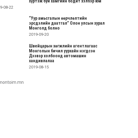
хүртэж буй хамгийн бодит хэлбэр юм
9-08-22
“Уур амьсгалын өөрчлөлтийн
эрсдэлийн даатгал” Олон улсын хурал
Монголд болно
2019-09-20
Швейцарын хөгжлийн агентлагаас
Монголын бичил уурхайн нэгдсэн
Дээвэр холбоонд автомашин
хандивлалаа
2019-08-15