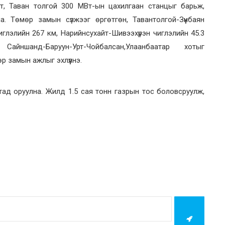
т, Таван толгой 300 МВт-ын цахилгаан станцыг барьж,
а. Төмөр замын сүлжээг өргөтгөн, Тавантолгой-Зүүнбаян
иглэлийн 267 км, Нарийнсухайт-Шивээхүрэн чиглэлийн 45.3
шанд-Баруун-Урт-Чойбалсан,Улаанбаатар хотыг
р замын ажлыг эхлүүлнэ.
ад оруулна. Жилд 1.5 сая тонн газрын тос боловсруулж,