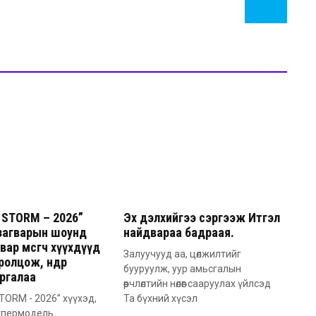
STORM – 2026”
Эх дэлхийгээ сэргээж Итгэл
загварын шоунд
найдвараа бадраая.
вар өмсөгч хүүхдүүд
Залуучууд аа, цөлжилтийг
ролцож, өндөр
бууруулж, уур амьсгалын
ргалаа
өөрчлөлтийн нөлөөг сааруулах үйлсэд
ORM - 2026” хүүхэд,
Та бүхний хүсэл
супермодель