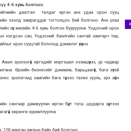
хүү 4-6 хувь болгоно:
нийгмийн даатгал төлдөг иргэн анх удаа орон сууц
ийн зээлд хамрагддаг тогтолцоо бий болгоно. Анх улаа
ийн хүүг жилийн 4-6 хувь болгон бууруулна. Үндэсний орон
н нэгдсэн сан, Үндэсний баялгийн сантай хамтарч төр,
айлыг орон сууцтай болоход дэмжлэг үзүүлнэ.
. Ажил эрхлээгүй иргэдийг мэргэшил эзэмшүүлэх, ур чадвар
гана. Өрхийн бизнесийг дэмжиж, барьцаагүй, бага хүүтэй
изнес эрхлэгчид хамгийн бага түрээс төлөх хууль, эрх зүйн
йн сангаар дамжуулан иргэн бүрт тэгш ,шударга хүртээх
агагүй хөрөнгө хуримтлуулна.
ж, 150 мянган ажлын байр бий болгоно.