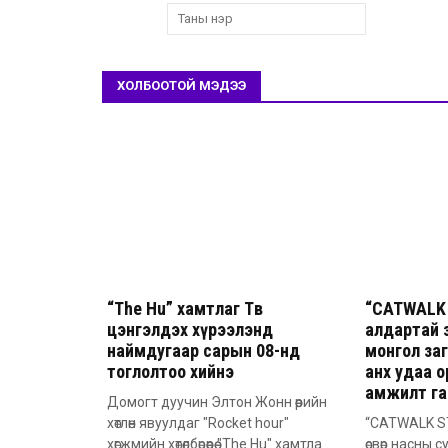
ХОЛБООТОЙ МЭДЭЭ
“The Hu” хамтлаг Төв
“CATWALK 
цэнгэлдэх хүрээлэнд
алдартай 
наймдугаар сарын 08-нд
монгол заг
тоглолтоо хийнэ
анх удаа о
амжилт га
Домогт дуучин Элтон Жонн өөрийн
хөтлөн явуулдаг "Rocket hour"
“CATWALK ST
хөгжмийн хөтөлбөрөөрөө "The Hu" хамтла
өсвөр насны 