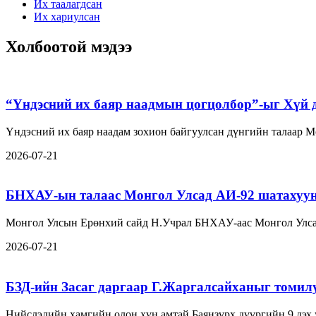
Их таалагдсан
Их хариулсан
Холбоотой мэдээ
“Үндэсний их баяр наадмын цогцолбор”-ыг Хүй д
Үндэсний их баяр наадам зохион байгуулсан дүнгийн талаар 
2026-07-21
БНХАУ-ын талаас Монгол Улсад АИ-92 шатахуун 
Монгол Улсын Ерөнхий сайд Н.Учрал БНХАУ-аас Монгол Улса
2026-07-21
БЗД-ийн Засаг даргаар Г.Жаргалсайханыг томил
Нийслэлийн хамгийн олон хүн амтай Баянзүрх дүүргийн 9 дэх