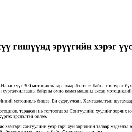
ү гишүүнд эрүүгийн хэрэг үүс
Наранхүүг 300 мотоцикль тараахаар бэлтгэж байна гэх зураг бү
 сурталчилгааны байрны өмнө камаз машинд ачсан мотоциклийг 
иний мотоцикль бишээ. Би судлуулсан. Хамгаалалтын шугамаар 
тоцикль тараасан нь тогтоогдвол Сонгуулийн хуулийг зөрчих ю
хүргэх эрсдэлтэй билээ.
с хамтарч сонгуулийн үеэр гарч буй зөрчлийн талаар мэдээлэл 
йг битүүмжлээд, шалгаж байна” гэж мэдэгдсэн юм.