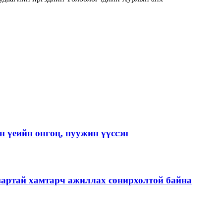
 үеийн онгоц, пуужин үүссэн
зартай хамтарч ажиллах сонирхолтой байна