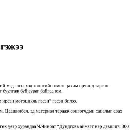
гэжээ
хий мэдээлэл хэд хоногийн өмнө цахим орчинд тарсан.
буулгаж буй зураг байгаа юм.
ирсэн мотоцикль гэсэн” гэсэн билээ.
м. Цаашилбал, эд материал тарааж сонгогчдын саналыг авах
өгөх үеэр хурандаа Ч.Чинбат “Дундговь аймагт нэр дэвшигч 300