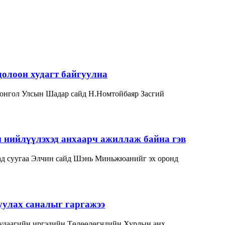
олоон худагт байгуулна
Монгол Улсын Шадар сайд Н.Номтойбаяр Засгий
нийлүүлэхэд анхаарч ажиллаж байна гэв
д суугаа Элчин сайд Шэнь Миньжюанийг эх оронд
уулах саналыг гаргажээ
 удаагийн иргэдийн Төлөөлөгчдийн Хурлын анх