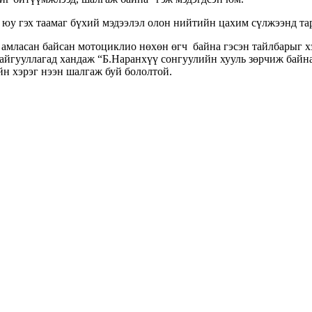
юу гэх таамаг бүхий мэдээлэл олон нийтийн цахим сүлжээнд тар
амласан байсан мотоциклио нөхөн өгч байна гэсэн тайлбарыг х
ууллагад хандаж “Б.Наранхүү сонгуулийн хууль зөрчиж байна, 
йн хэрэг нээн шалгаж буй бололтой.