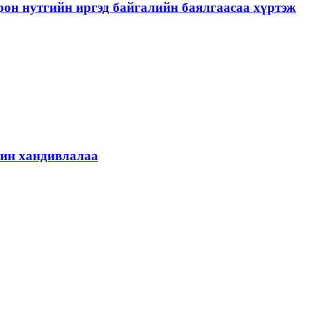
рон нутгийн иргэд байгалийн баялгаасаа хүртэж
шин хандивлалаа