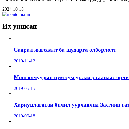
2024-10-18
Их уншсан
Саарал жагсаалт ба шударга олборлолт
2019-11-12
Монголчуудын нум сум урлах ухаанаас орчин
2019-05-15
Хариуцлагатай бичил уурхайчид Засгийн га
2019-09-18