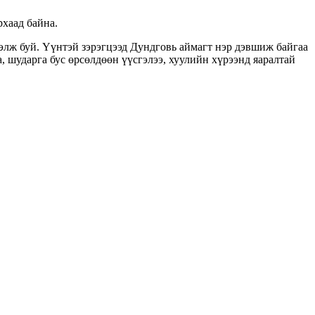
хаад байна.
элж буй. Үүнтэй зэрэгцээд Дундговь аймагт нэр дэвшиж байгаа
шударга бус өрсөлдөөн үүсгэлээ, хуулийн хүрээнд яаралтай