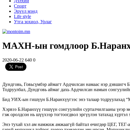
Дэлхий
Спорт
Эрүүл мэнд
Life style
Утга зохиол, Урлаг
МАХН-ын гомдлоор Б.Наранхү
2020-06-22
640
0
Дундговь, Говьсүмбэр аймагт Ардчилсан намаас нэр дэвшигч Б.
Тодруулбал, Дундговь аймаг дахь Ардчилсан намын сонгуулийн
Бид УИХ-ын гишүүн Б.Наранхүүгээс энэ талаар тодруулахад “М
Хэрвээ Б.Наранхүү гишүүн сонгуулийн сурталчилгааны үеэр мо
гэж оролдсон нь шүүхээр тогтоогдвол эргүүлэн татахад хүртэл 
Энэ тухай хэл ам намжиж амжаагүй байтал өчигдөр ЦЕГ, ТЕГ-аа
гаруй мотоцикл тойрог дээрээ тээвэрлэн авч ирсэн. Мотоцикли