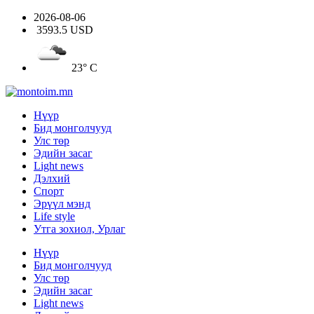
2026-08-06
3593.5 USD
23° C
Нүүр
Бид монголчууд
Улс төр
Эдийн засаг
Light news
Дэлхий
Спорт
Эрүүл мэнд
Life style
Утга зохиол, Урлаг
Нүүр
Бид монголчууд
Улс төр
Эдийн засаг
Light news