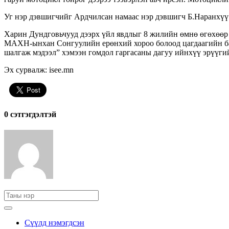
Уг нэр дэвшигчийг Ардчилсан намаас нэр дэвшигч Б.Наранхүү 
Харин Дундговьчууд дээрх үйл явдлыг 8 жилийн өмнө өгөхөөр 
МАХН-ынхан Сонгуулийн ерөнхий хороо болоод цагдаагийн байг
шалгаж мэдээл” хэмээн гомдол гаргасаны дагуу ийнхүү эрүүги
Эх сурвалж: isee.mn
0 cэтгэгдэлтэй
Сүүлд нэмэгдсэн