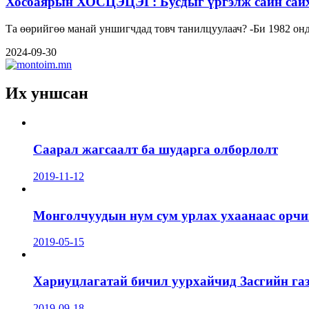
Хосбаярын ХОСЦЭЦЭГ: Бусдыг үргэлж сайн сайха
Та өөрийгөө манай унши
2024-09-30
Их уншсан
Саарал жагсаалт ба шударга олборлолт
2019-11-12
Монголчуудын нум сум урлах ухаанаас орчин
2019-05-15
Хариуцлагатай бичил уурхайчид Засгийн га
2019-09-18