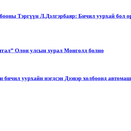
бооны Тэргүүн Л.Дэлгэрбаяр: Бичил уурхай бол о
тгал” Олон улсын хурал Монголд болно
бичил уурхайн нэгдсэн Дээвэр холбоонд автома