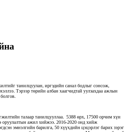
йна
жилтийг танилцуулан, иргэдийн санал бодлыг сонсож,
хэллээ. Тэрээр төрийн албан хаагчидтай уулзахдаа ажлын
 болгов.
гжилтийн талаар танилцууллаа. 5388 өрх, 17500 орчим хүн
гө оруулалтын ажил хийжээ. 2016-2020 онд хийж
гдсэн эмнэлгийн барилга, 50 хүүхдийн цэцэрлэг барих зэрэг