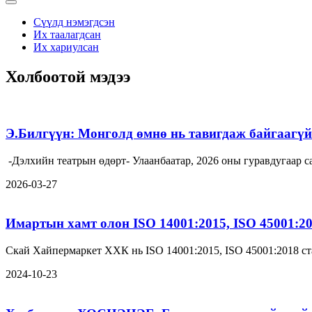
Сүүлд нэмэгдсэн
Их таалагдсан
Их хариулсан
Холбоотой мэдээ
Э.Билгүүн: Монголд өмнө нь тавигдаж байгаагүй 
-Дэлхийн театрын өдөрт- Улаанбаатар, 2026 оны гуравдугаа
2026-03-27
Имартын хамт олон ISO 14001:2015, ISO 45001:2
Скай Хайпермаркет ХХК нь ISO 14001:2015, ISO 45001:2018 ст
2024-10-23