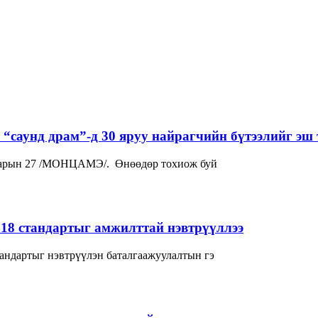
“саунд драм”-д 30 яруу найрагчийн бүтээлийг эш 
р сарын 27 /МОНЦАМЭ/. Өнөөдөр тохиож буй
018 стандартыг амжилттай нэвтрүүллээ
андартыг нэвтрүүлэн баталгаажуулалтын гэ