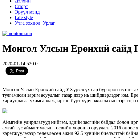
Дэлхий
Спорт
Эрүүл мэнд
Life style
Утга зохиол, Урлаг
Монгол Улсын Ерөнхий сайд 
2020-01-14
520
0
Монгол Улсын Ерөнхий сайд У.Хүрэлсүх сар бүр орон нутагт аж
тулгамдсан зарим асуудлыг газар дээр нь шийдвэрлэдэг юм. Ер
хариуцлагаа ухамсарлаж, иргэн бүрт хүрч ажиллахын зэрэгцээ 
Аймгийн удирдлагууд нийгэм, эдийн засгийн байдал болон иргэ
амтай тус аймагт улсын төсвийн хөрөнгө оруулалт 2016 оноос 
хэрэгжүүлэхээр төлөвлөсөн ажил 92.5 хувийн биелэлттэй байна