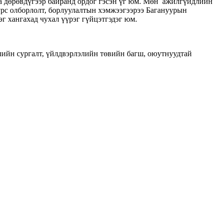
а дөрөвдүгээр байранд ордог гэсэн үг юм. Мөн ажилгүйдлийн
үрс олборлолт, борлуулалтын хэмжээгээрээ Багануурын
г хангахад чухал үүрэг гүйцэтгэдэг юм.
ийн сургалт, үйлдвэрлэлийн төвийн багш, оюутнуудтай