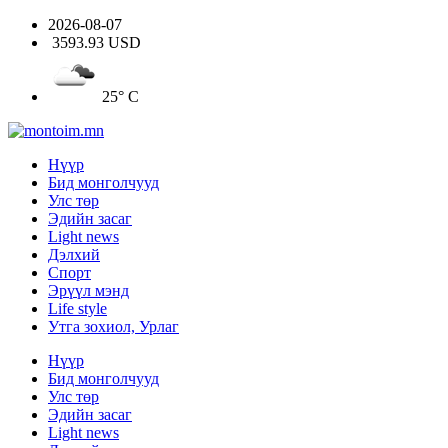
2026-08-07
3593.93 USD
25° C
Нүүр
Бид монголчууд
Улс төр
Эдийн засаг
Light news
Дэлхий
Спорт
Эрүүл мэнд
Life style
Утга зохиол, Урлаг
Нүүр
Бид монголчууд
Улс төр
Эдийн засаг
Light news