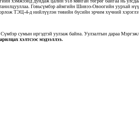
ийн хэмжээнд дундаж цалин 918 мянган төгрөг байгаа нь улсда
ь танилцууллаа. Говьсүмбэр аймгийн Шивээ-Овоогийн уурхай нү
лборлож ТЭЦ-4-д нийлүүлэн төвийн бүсийн эрчим хүчний хэрэглээ
Сүмбэр сумын иргэдтэй уулзаж байна. Уулзалтын дараа Мэргэжл
арилцах хэлтсээс мэдээллээ.