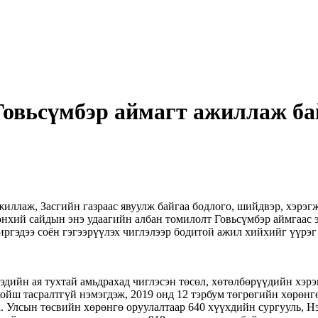
Говьсүмбэр аймагт ажиллаж ба
иллаж, Засгийн газраас явуулж байгаа бодлого, шийдвэр, хэрэг
өнхий сайдын энэ удаагийн албан томилолт Говьсүмбэр аймгаас э
иргэдээ соён гэгээрүүлэх чиглэлээр бодитой ажил хийхийг үүрэг
дийн ая тухтай амьдрахад чиглэсэн төсөл, хөтөлбөрүүдийн хэрэ
хойш тасралтгүй нэмэгдэж, 2019 онд 12 тэрбум төгрөгийн хөрөн
. Улсын төсвийн хөрөнгө оруулалтаар 640 хүүхдийн сургууль, Нэ