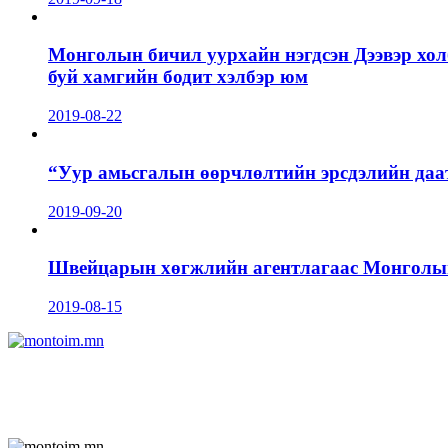
Монголын бичил уурхайн нэгдсэн Дээвэр хол
буй хамгийн бодит хэлбэр юм
2019-08-22
“Уур амьсгалын өөрчлөлтийн эрсдэлийн даа
2019-09-20
Швейцарын хөгжлийн агентлагаас Монголын 
2019-08-15