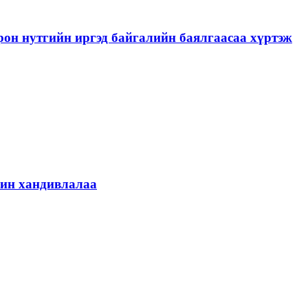
рон нутгийн иргэд байгалийн баялгаасаа хүртэж
шин хандивлалаа