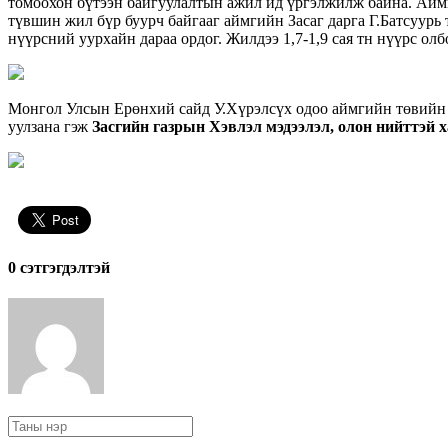
томоохон бүтээн байгуулалтын ажил ид үргэлжилж байна. Аймг
түвшин жил бүр буурч байгааг аймгийн Засаг дарга Г.Батсуур
нүүрсний уурхайн дараа ордог. Жилдээ 1,7-1,9 сая тн нүүрс о
Монгол Улсын Ерөнхий сайд У.Хүрэлсүх одоо аймгийн төвийн 
уулзана гэж
Засгийн газрын Хэвлэл мэдээлэл, олон нийттэй х
0 cэтгэгдэлтэй