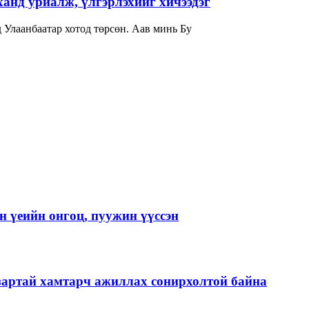
нд уриалж, үлгэрлэхийг хичээдэг
гчдад товч танилцуулаач? -Би 1982 онд Улаанбаатар хотод төрсөн. Аав минь Бу
 үеийн онгоц, пуужин үүссэн
зартай хамтарч ажиллах сонирхолтой байна