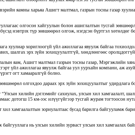
эрийн яамны харьяа Ашигт малтмал, газрын тосны газар хуулиар
гууллагаас олгосон хайгуулын болон ашиглалтын тусгай зөвшөөрл
 бүсэд нэвтрэх түр зөвшөөрөл олгож, нэгдсэн бүртгэл хөтөлдөг 
лага хуулиар хориглоогүй үйл ажиллагаа явуулж байгаа тохиолдо
авих, шалгах эрх зүйн зохицуулалтгүй, хөндлөнгөөс оролцдоггүй
члалын яам, Ашигт малтмал газрын тосны газар, Мэргэжлийн хян
гэрт үйл ажиллагаа явуулж байгаа уул уурхайн компани, аж ахуй
үрэгт огт хамааралгүй болно.
 зөвшөөрөл олгохдоо дараах эрх зүйн зохицуулалтыг удирдлага б
т “Улсын хилийн дэглэмийг сахиулах, улсын хил хамгаалалт, ша
аас дотогш 15 км-ээс илүүгүйгээр тусгай журам тогтоосон нута
т хил хамгаалалтын зориулалтаас бусад барилга байгууламж барих
гж байгууллага нь улсын хилийн зурваст улсын хил хамгаалах ба