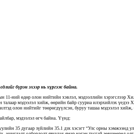
эгдлийг бүрэн эхээр нь хүргэж байна.
рын 11-ний өдөр олон нийтийн хэвлэл, мэдээллийн хэрэгслээр Х
 талаар мэдээлэл хийж, өөрийн байр сууриа илэрхийлэх үедээ Х
 илтэд олон нийтийг төөрөгдүүлсэн, буруу ташаа мэдээлэл хийж,
айлбар, мэдээлэл өгч байна. Үүнд:
улийн 35 дугаар зүйлийн 35.1 дэх хэсэгт “Улс орны хэмжээнд у
х, ашиглалт олборлолт явуулах ямар нэгэн тусгай зөвшөөрөл олг