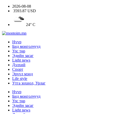
2026-08-08
3593.87 USD
24° C
Нүүр
Бид монголчууд
Улс төр
Эдийн засаг
Light news
Дэлхий
Спорт
Эрүүл мэнд
Life style
Утга зохиол, Урлаг
Нүүр
Бид монголчууд
Улс төр
Эдийн засаг
Light news