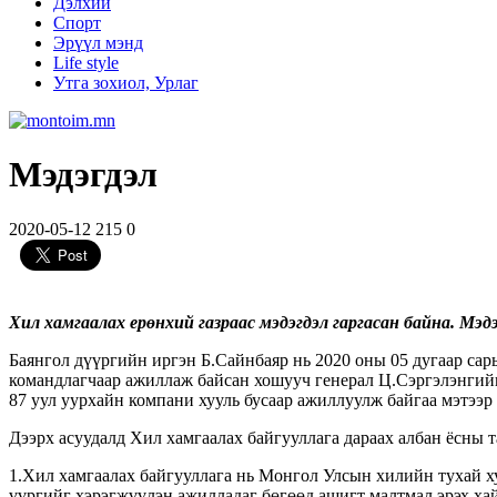
Дэлхий
Спорт
Эрүүл мэнд
Life style
Утга зохиол, Урлаг
Мэдэгдэл
2020-05-12
215
0
Хил хамгаалах ерөнхий газраас мэдэгдэл гаргасан байна. Мэд
Баянгол дүүргийн иргэн Б.Сайнбаяр нь 2020 оны 05 дугаар са
командлагчаар ажиллаж байсан хошууч генерал Ц.Сэргэлэнгийн
87 уул уурхайн компани хууль бусаар ажиллуулж байгаа мэтээр
Дээрх асуудалд Хил хамгаалах байгууллага дараах албан ёсны т
1.Хил хамгаалах байгууллага нь Монгол Улсын хилийн тухай ху
үүргийг хэрэгжүүлэн ажилладаг бөгөөд ашигт малтмал эрэх хай