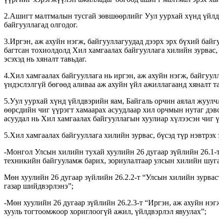
2.Ашигт малтмалын тусгай зөвшөөрлийг Уул уурхай хүнд үйлдв
байгууллагад олгодог.
3.Иргэн, аж ахуйн нэгж, байгууллагуудад дээрх эрх бүхий бай
багтсан тохиолдолд Хил хамгаалах байгууллага хилийн зурвас,
эсэхэд нь хяналт тавьдаг.
4.Хил хамгаалах байгууллага нь иргэн, аж ахуйн нэгж, байгуул
үндэслэлгүй бөгөөд аливаа аж ахуйн үйл ажиллагаанд хяналт т
5.Уул уурхай хүнд үйлдвэрийн яам, Байгаль орчин аялал жуул
өөрсдийн чиг үүрэгт хамаарах асуудлаар хил орчмын нутаг дэвс
асуудал нь Хил хамгаалах байгууллагын хуулиар хүлээсэн чиг ү
5.Хил хамгаалах байгууллага хилийн зурвас, бүсэд түр нэвтрэх
-Монгол Улсын хилийн тухай хуулийн 26 дугаар зүйлийн 26.1-
техникийн байгууламж барих, зориулалтаар улсын хилийн шугам
Мөн хуулийн 26 дугаар зүйлийн 26.2.2-т “Улсын хилийн зурвас
газар шийдвэрлэнэ”;
-Мөн хуулийн 26 дугаар зүйлийн 26.2.3-т “Иргэн, аж ахуйн нэ
хууль тогтоомжоор хориглоогүй ажил, үйлдвэрлэл явуулах”;