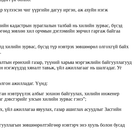
 хүлээсэн чиг үүргийн дагуу иргэн, аж ахуйн нэгж
ийн кадастрын зураглалын талбай нь хилийн зурвас, бүсэд
бөгөөд зөвхөн хил орчмын дэглэмийн зөрчил гаргаж байгаа
лд хилийн зурвас, бүсэд түр нэвтрэх зөвшөөрөл олгохгүй байх
.
алтын ерөнхий газар, түүний харьяа мэргэжлийн байгууллагууд
н нэгжүүдэд хяналт тавьж, үйл ажиллагааг нь шалгадаг. Уг
олгон ажилладаг. Үүнд:
лган нэвтрүүлэх албыг зохион байгуулах, хилийн инженер
г дэвсгэрийг улсын хилийн зурвас гэнэ”;
, үйл ажиллагаа явуулах, газар ашиглах асуудлыг Засгийн
йгууллагын зөвшөөрөлтэйгөөр нэвтэрч энэ хууль болон бусад