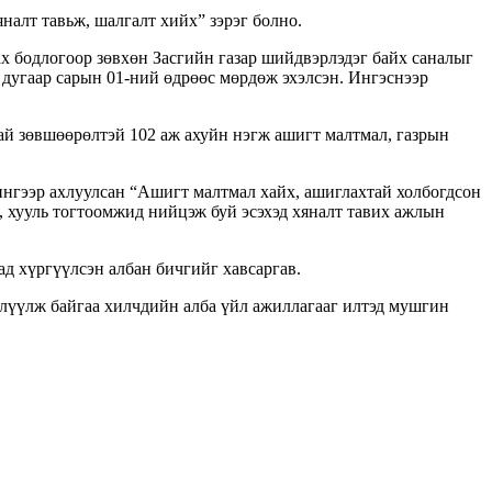
налт тавьж, шалгалт хийх” зэрэг болно.
ах бодлогоор зөвхөн Засгийн газар шийдвэрлэдэг байх саналыг
 дугаар сарын 01-ний өдрөөс мөрдөж эхэлсэн. Ингэснээр
ай зөвшөөрөлтэй 102 аж ахуйн нэгж ашигт малтмал, газрын
ингээр ахлуулсан “Ашигт малтмал хайх, ашиглахтай холбогдсон
 хууль тогтоомжид нийцэж буй эсэхэд хяналт тавих ажлын
д хүргүүлсэн албан бичгийг хавсаргав.
елүүлж байгаа хилчдийн алба үйл ажиллагааг илтэд мушгин