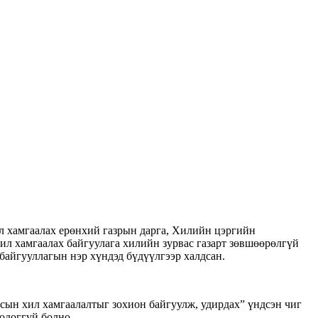
ил хамгаалах ерөнхий газрын дарга, Хилийн цэргийн
ил хамгаалах байгуулага хилийн зурвас газарт зөвшөөрөлгүй
 байгууллагын нэр хүндэд бүдүүлгээр халдсан.
лсын хил хамгаалалтыг зохион байгуулж, удирдах” үндсэн чиг
одоггүй болно.