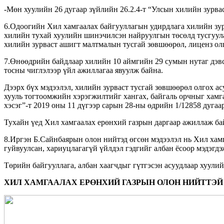
-Мөн хуулийн 26 дугаар зүйлийн 26.2.4-т “Улсын хилийн зурва
6.Одоогийн Хил хамгаалах байгууллагын удирдлага хилийн зурв
хилийн тухай хуулийн шинэчилсэн найруулгын төсөлд тусгуула
хилийн зурваст ашигт малтмалын тусгай зөвшөөрөл, лиценз олг
7.Өнөөдрийн байдлаар хилийн 10 аймгийн 29 сумын нутаг дэвс
тосны чиглэлээр үйл ажиллагаа явуулж байна.
Дээрх бүх мэдээлэл, хилийн зурваст тусгай зөвшөөрөл олгох 
хууль тогтоомжийн хэрэгжилтийг хангах, байгаль орчныг хамг
хэсэг”-т 2019 оны 11 дүгээр сарын 28-ны өдрийн 1/12858 дугаа
Тухайн үед Хил хамгаалах ерөнхий газрын даргаар ажиллаж бай
8.Иргэн Б.Сайнбаярын олон нийтэд өгсөн мэдээлэл нь Хил хам
гуйвуулсан, хариуцлагагүй үйлдэл гэдгийг албан ёсоор мэдэгдэ
Төрийн байгууллага, албан хаагчдыг гүтгэсэн асуудлаар хуули
ХИЛ ХАМГААЛАХ ЕРӨНХИЙ ГАЗРЫН
ОЛОН НИЙТТЭЙ