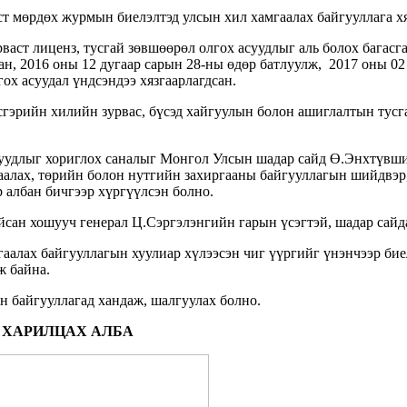
ст мөрдөх журмын биелэлтэд улсын хил хамгаалах байгууллага хя
аст лиценз, тусгай зөвшөөрөл олгох асуудлыг аль болох багасг
н, 2016 оны 12 дугаар сарын 28-ны өдөр батлуулж, 2017 оны 02
ох асуудал үндсэндээ хязгаарлагдсан.
гэрийн хилийн зурвас, бүсэд хайгуулын болон ашиглалтын тусг
асуудлыг хориглох саналыг Монгол Улсын шадар сайд Ө.Энхтүвш
аалах, төрийн болон нутгийн захиргааны байгууллагын шийдвэр,
р албан бичгээр хүргүүлсэн болно.
сан хошууч генерал Ц.Сэргэлэнгийн гарын үсэгтэй, шадар сайда
гаалах байгууллагын хуулиар хүлээсэн чиг үүргийг үнэнчээр би
ж байна.
йн байгууллагад хандаж, шалгуулах болно.
 ХАРИЛЦАХ АЛБА