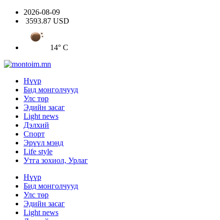
2026-08-09
3593.87 USD
14° C
Нүүр
Бид монголчууд
Улс төр
Эдийн засаг
Light news
Дэлхий
Спорт
Эрүүл мэнд
Life style
Утга зохиол, Урлаг
Нүүр
Бид монголчууд
Улс төр
Эдийн засаг
Light news