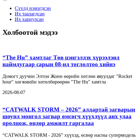
Сүүлд нэмэгдсэн
Их таалагдсан
Их хариулсан
Холбоотой мэдээ
“The Hu” хамтлаг Төв цэнгэлдэх хүрээлэнд
наймдугаар сарын 08-нд тоглолтоо хийнэ
Домогт дуучин Элтон Жонн өөрийн хөтлөн явуулдаг "Rocket
hour" хөгжмийн хөтөлбөрөөрөө "The Hu" хамтла
2026-08-07
“CATWALK STORM – 2026” алдартай загварын
шоунд монгол загвар өмсөгч хүүхдүүд анх удаа
оролцож, өндөр амжилт гаргалаа
“CATWALK STORM - 2026” хүүхэд, өсвөр насны супермодель