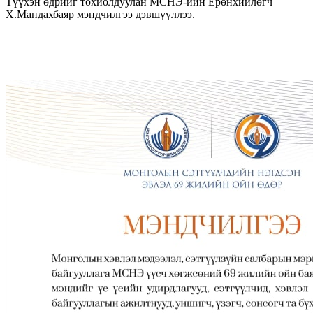
Түүхэн өдрийг тохиолдуулан МСНЭ-ийн Ерөнхийлөгч
Х.Мандахбаяр мэндчилгээ дэвшүүллээ.