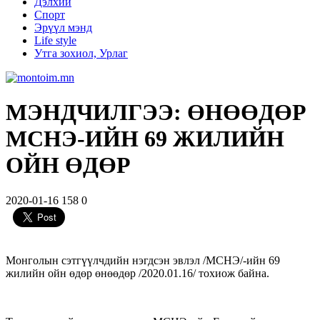
Дэлхий
Спорт
Эрүүл мэнд
Life style
Утга зохиол, Урлаг
МЭНДЧИЛГЭЭ: ӨНӨӨДӨР
МСНЭ-ИЙН 69 ЖИЛИЙН
ОЙН ӨДӨР
2020-01-16
158
0
Монголын сэтгүүлчдийн нэгдсэн эвлэл /МСНЭ/-ийн 69
жилийн ойн өдөр өнөөдөр /2020.01.16/ тохиож байна.