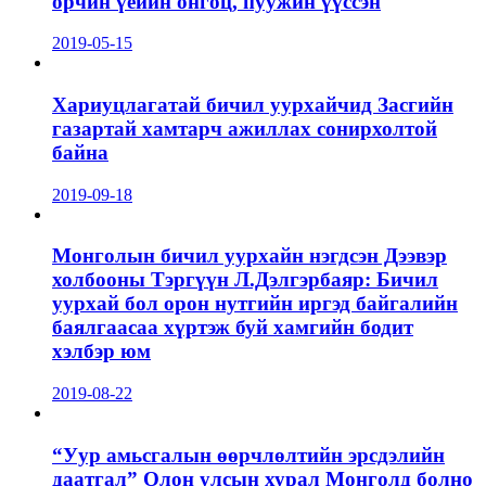
орчин үеийн онгоц, пуужин үүссэн
2019-05-15
Хариуцлагатай бичил уурхайчид Засгийн
газартай хамтарч ажиллах сонирхолтой
байна
2019-09-18
Монголын бичил уурхайн нэгдсэн Дээвэр
холбооны Тэргүүн Л.Дэлгэрбаяр: Бичил
уурхай бол орон нутгийн иргэд байгалийн
баялгаасаа хүртэж буй хамгийн бодит
хэлбэр юм
2019-08-22
“Уур амьсгалын өөрчлөлтийн эрсдэлийн
даатгал” Олон улсын хурал Монголд болно