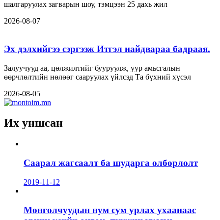
шалгаруулах загварын шоу, тэмцээн 25 дахь жил
2026-08-07
Эх дэлхийгээ сэргээж Итгэл найдвараа бадраая.
Залуучууд аа, цөлжилтийг бууруулж, уур амьсгалын
өөрчлөлтийн нөлөөг сааруулах үйлсэд Та бүхний хүсэл
2026-08-05
Их уншсан
Саарал жагсаалт ба шударга олборлолт
2019-11-12
Монголчуудын нум сум урлах ухаанаас