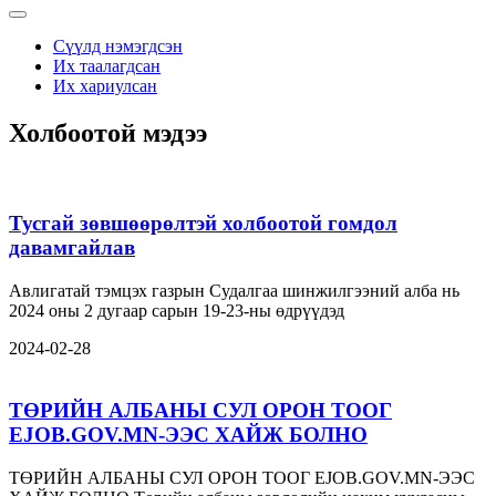
Сүүлд нэмэгдсэн
Их таалагдсан
Их хариулсан
Холбоотой мэдээ
Тусгай зөвшөөрөлтэй холбоотой гомдол
давамгайлав
Авлигатай тэмцэх газрын Судалгаа шинжилгээний алба нь
2024 оны 2 дугаар сарын 19-23-ны өдрүүдэд
2024-02-28
ТӨРИЙН АЛБАНЫ СУЛ ОРОН ТООГ
EJOB.GOV.MN-ЭЭС ХАЙЖ БОЛНО
ТӨРИЙН АЛБАНЫ СУЛ ОРОН ТООГ EJOB.GOV.MN-ЭЭС