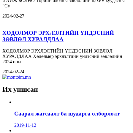
ХАЙЖ БОЛНО Төрийн албаны зөвлөлийн цахим хуудасны
“Су
2024-02-27
ХӨДӨЛМӨР ЭРХЛЭЛТИЙН ҮНДЭСНИЙ
ЗӨВЛӨЛ ХУРАЛДЛАА
ХӨДӨЛМӨР ЭРХЛЭЛТИЙН ҮНДЭСНИЙ ЗӨВЛӨЛ
ХУРАЛДЛАА Хөдөлмөр эрхлэлтийн үндэсний зөвлөлийн
2024 оны
2024-02-24
Их уншсан
Саарал жагсаалт ба шударга олборлолт
2019-11-12