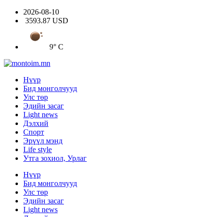
2026-08-10
3593.87 USD
9° C
Нүүр
Бид монголчууд
Улс төр
Эдийн засаг
Light news
Дэлхий
Спорт
Эрүүл мэнд
Life style
Утга зохиол, Урлаг
Нүүр
Бид монголчууд
Улс төр
Эдийн засаг
Light news