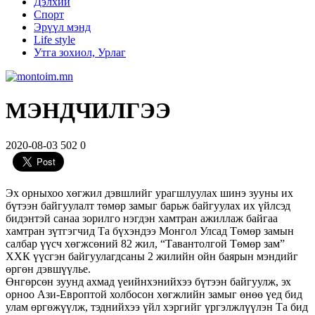
Дэлхий
Спорт
Эрүүл мэнд
Life style
Утга зохиол, Урлаг
МЭНДЧИЛГЭЭ
2020-08-03
502
0
Эх орныхоо хөгжил дэвшлийг урагшлуулах шинэ зууны их
бүтээн байгуулалт төмөр замыг барьж байгуулах их үйлсэд
бидэнтэй санаа зорилго нэгдэн хамтран ажиллаж байгаа
хамтран зүтгэгчид Та бүхэндээ Монгол Улсад Төмөр замын
салбар үүсч хөгжсөний 82 жил, “Тавантолгой Төмөр зам”
ХХК үүсгэн байгуулагдсаны 2 жилийн ойн баярын мэндийг
өргөн дэвшүүлье.
Өнгөрсөн зуунд ахмад үеийнхэнийхээ бүтээн байгуулж, эх
орноо Ази-Европтой холбосон хөгжлийн замыг өнөө үед бид
улам өргөжүүлж, тэднийхээ үйл хэргийг үргэлжлүүлэн Та бид