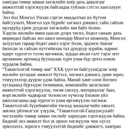
хамтдаа төмөр замын хөгжлийн хоёр дахь давалгааг
амжилттай хэрэгжүүлж байгаадаа туйлын сэтгэл хангалуун
байна.
Энэ бол Монгол Улсын сэргэн мандалтын их бүтээн
байгуулалт, Монгол хүн бүрийг хөгжил дэвшил, сайн сайхан
ирээдүйд урин дуудсан хөгжлийн зам байх болно.
Хэдхэн жилийн өмнө цаасан дээрх төсөл, бодол санаан дахь
мөрөөдөл байсан энэ ажил өнөөдөр Монгол инженер, Монгол
залуусын гараар бодит ажил хэрэг болж, эрдэнэс баялаг
бялхсан эх сайхан нутгийнхаа тал дундуур зурайж, өдрөөс
өдөрт хүрээгээ тэлэн өргөжиж, хурдаа авсан галт тэрэг мэт
өртөөнөөс өртөөнд буухиалан хүрч улам бүр эрчээ нэмэн
хурдалж байна.
“Тавантолгой төмөр зам” ХХК үүсгэн байгуулагдсан хоёр
жилийн хугацааг амжилт бүтээл, хөгжил дэвшил, урам зориг,
тэмүүлэлээр дүүрэн үдэж байна. Манай хамт олон богино
хугацаанд бүрэлдэн төлөвшиж, компанийн засаглалыг
амжилттай хэрэгжүүлэн, төсөв санхүү, материаллаг бааз,
мэргэжлийн чадварлаг боловсон хүчнээр бэхжин үйл
ажиллагааны цар хүрээгээ улам өргөжүүлэн хөгжиж
Тавантолгой-Зүүнбаянгийн төсөлд захиалагчийн хяналт,
зөвлөх үйлчилгээг үзүүлж, “Тавантолгой-Гашуунсухайт
чиглэлийн төмөр замын төслийг хариуцан хэрэгжүүлж байна.
Бидний энэ амжилт бол эх орноо хөгжүүлэх чин хүсэл
эрмэлзлэл, зорилго тэмүүлэлтэй биднийг дэмжигч, хамтран