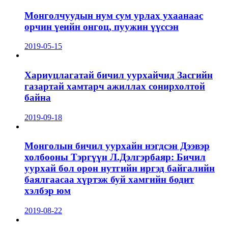
Монголчуудын нум сум урлах ухаанаас
орчин үеийн онгоц, пуужин үүссэн
2019-05-15
Хариуцлагатай бичил уурхайчид Засгийн
газартай хамтарч ажиллах сонирхолтой
байна
2019-09-18
Монголын бичил уурхайн нэгдсэн Дээвэр
холбооны Тэргүүн Л.Дэлгэрбаяр: Бичил
уурхай бол орон нутгийн иргэд байгалийн
баялгаасаа хүртэж буй хамгийн бодит
хэлбэр юм
2019-08-22