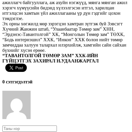
ажиллагч байгууллага, аж ахуйн нэгжүүд, мянга мянган ажил
хэрэгч хүмүүсийн бидэнд хүлээлгэсэн итгэл, харилцан
итгэлцсэн хамтын үйл ажиллагааны үр дүн гэдгийг цохон
тэмдэглэе.
Эх орны хөгжилд мөр зэрэгцэн хамтран зүтгэж буй Зэвсэгт
Хүчний Жанжин штаб, “Улаанбаатар Төмөр зам” ХНН,
“Эрдэнэс-Тавантолгой” ХК, “Монголын Төмөр зам” ТӨХК,
“Бодь интернэшнл” ХХК, “Инкон” ХХК болон нийт төмөр
замчиддаа халуун талархал илэрхийлж, хамгийн сайн сайхан
бүхнийг хүсэн ерөөе.
“ТАВАНТОЛГОЙ ТӨМӨР ЗАМ” ХХК-ИЙН
ГҮЙЦЭТГЭХ ЗАХИРАЛ Н.УДААНЖАРГАЛ
0 cэтгэгдэлтэй