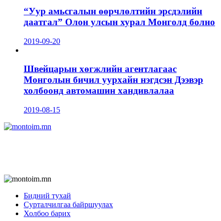
“Уур амьсгалын өөрчлөлтийн эрсдэлийн
даатгал” Олон улсын хурал Монголд болно
2019-09-20
Швейцарын хөгжлийн агентлагаас
Монголын бичил уурхайн нэгдсэн Дээвэр
холбоонд автомашин хандивлалаа
2019-08-15
Бидний тухай
Сурталчилгаа байршуулах
Холбоо барих