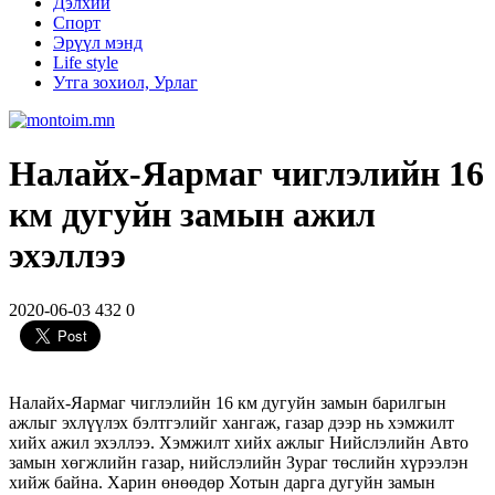
Дэлхий
Спорт
Эрүүл мэнд
Life style
Утга зохиол, Урлаг
Налайх-Яармаг чиглэлийн 16
км дугуйн замын ажил
эхэллээ
2020-06-03
432
0
Налайх-Яармаг чиглэлийн 16 км дугуйн замын барилгын
ажлыг эхлүүлэх бэлтгэлийг хангаж, газар дээр нь хэмжилт
хийх ажил эхэллээ. Хэмжилт хийх ажлыг Нийслэлийн Авто
замын хөгжлийн газар, нийслэлийн Зураг төслийн хүрээлэн
хийж байна. Харин өнөөдөр Хотын дарга дугуйн замын