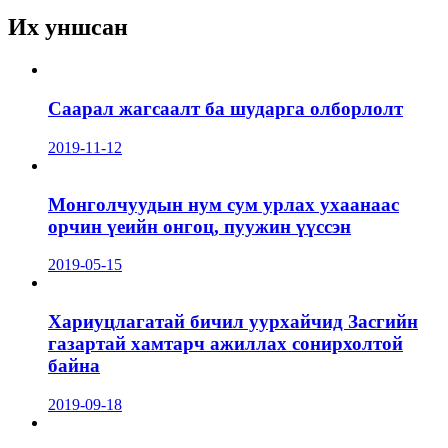
Их уншсан
Саарал жагсаалт ба шударга олборлолт
2019-11-12
Монголчуудын нум сум урлах ухаанаас
орчин үеийн онгоц, пуужин үүссэн
2019-05-15
Хариуцлагатай бичил уурхайчид Засгийн
газартай хамтарч ажиллах сонирхолтой
байна
2019-09-18