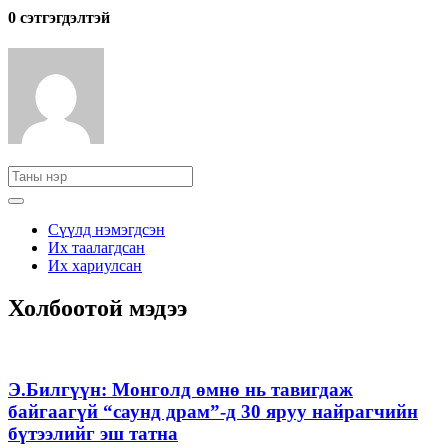
0 cэтгэгдэлтэй
Сүүлд нэмэгдсэн
Их таалагдсан
Их хариулсан
Холбоотой мэдээ
Э.Билгүүн: Монголд өмнө нь тавигдаж
байгаагүй “саунд драм”-д 30 яруу найрагчийн
бүтээлийг эш татна