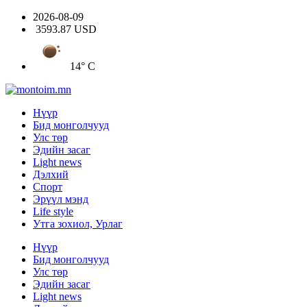
2026-08-09
3593.87 USD
14° C
Нүүр
Бид монголчууд
Улс төр
Эдийн засаг
Light news
Дэлхий
Спорт
Эрүүл мэнд
Life style
Утга зохиол, Урлаг
Нүүр
Бид монголчууд
Улс төр
Эдийн засаг
Light news