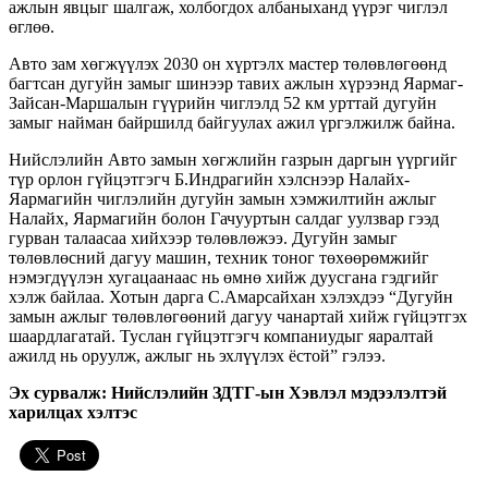
ажлын явцыг шалгаж, холбогдох албаныханд үүрэг чиглэл
өглөө.
Авто зам хөгжүүлэх 2030 он хүртэлх мастер төлөвлөгөөнд
багтсан дугуйн замыг шинээр тавих ажлын хүрээнд Яармаг-
Зайсан-Маршалын гүүрийн чиглэлд 52 км урттай дугуйн
замыг найман байршилд байгуулах ажил үргэлжилж байна.
Нийслэлийн Авто замын хөгжлийн газрын даргын үүргийг
түр орлон гүйцэтгэгч Б.Индрагийн хэлснээр Налайх-
Яармагийн чиглэлийн дугуйн замын хэмжилтийн ажлыг
Налайх, Яармагийн болон Гачууртын салдаг уулзвар гээд
гурван талаасаа хийхээр төлөвлөжээ. Дугуйн замыг
төлөвлөсний дагуу машин, техник тоног төхөөрөмжийг
нэмэгдүүлэн хугацаанаас нь өмнө хийж дуусгана гэдгийг
хэлж байлаа. Хотын дарга С.Амарсайхан хэлэхдээ “Дугуйн
замын ажлыг төлөвлөгөөний дагуу чанартай хийж гүйцэтгэх
шаардлагатай. Туслан гүйцэтгэгч компаниудыг яаралтай
ажилд нь оруулж, ажлыг нь эхлүүлэх ёстой” гэлээ.
Эх сурвалж: Нийслэлийн ЗДТГ-ын Хэвлэл мэдээлэлтэй
харилцах хэлтэс