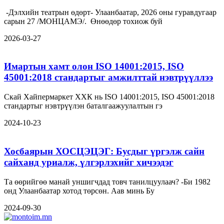
-Дэлхийн театрын өдөрт- Улаанбаатар, 2026 оны гуравдугаар
сарын 27 /МОНЦАМЭ/. Өнөөдөр тохиож буй
2026-03-27
Имартын хамт олон ISO 14001:2015, ISO
45001:2018 стандартыг амжилттай нэвтрүүллээ
Скай Хайпермаркет ХХК нь ISO 14001:2015, ISO 45001:2018
стандартыг нэвтрүүлэн баталгаажуулалтын гэ
2024-10-23
Хосбаярын ХОСЦЭЦЭГ: Бусдыг үргэлж сайн
сайханд уриалж, үлгэрлэхийг хичээдэг
Та өөрийгөө манай уншигчдад товч танилцуулаач? -Би 1982
онд Улаанбаатар хотод төрсөн. Аав минь Бу
2024-09-30