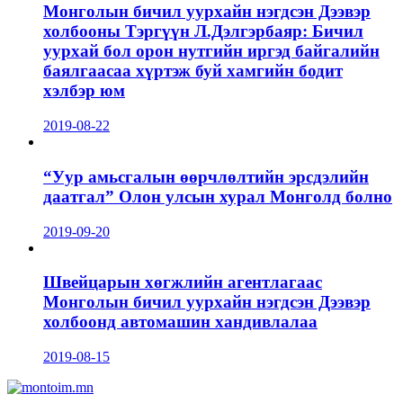
Монголын бичил уурхайн нэгдсэн Дээвэр
холбооны Тэргүүн Л.Дэлгэрбаяр: Бичил
уурхай бол орон нутгийн иргэд байгалийн
баялгаасаа хүртэж буй хамгийн бодит
хэлбэр юм
2019-08-22
“Уур амьсгалын өөрчлөлтийн эрсдэлийн
даатгал” Олон улсын хурал Монголд болно
2019-09-20
Швейцарын хөгжлийн агентлагаас
Монголын бичил уурхайн нэгдсэн Дээвэр
холбоонд автомашин хандивлалаа
2019-08-15