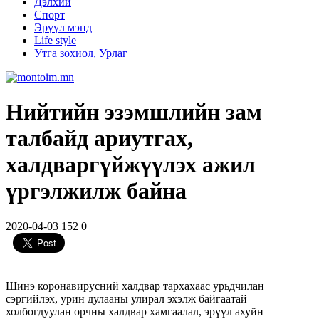
Дэлхий
Спорт
Эрүүл мэнд
Life style
Утга зохиол, Урлаг
Нийтийн эзэмшлийн зам
талбайд ариутгах,
халдваргүйжүүлэх ажил
үргэлжилж байна
2020-04-03
152
0
Шинэ коронавирусний халдвар тархахаас урьдчилан
сэргийлэх, урин дулааны улирал эхэлж байгаатай
холбогдуулан орчны халдвар хамгаалал, эрүүл ахуйн