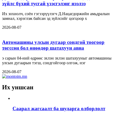
зүйлс бүхий тусгай үзэсгэлэнг нээлээ
Их зохиолч, соён гэгээрүүлэгч Д.Нацагдоржийн амьдралын
замнал, хэрэглэж байсан эд зүйлсийг цогцоор х
2026-08-07
Автомашины улсын дугаар сондгой тоогоор
төгссөн бол өнөөдөр шатахуун авна
э сарын 04-ний өдрөөс эхлэн эхлэн шатахууныг автомашины
улсын дугаарын тэгш, сондгойгоор олгож, нэг
2026-08-07
Их уншсан
Саарал жагсаалт ба шударга олборлолт