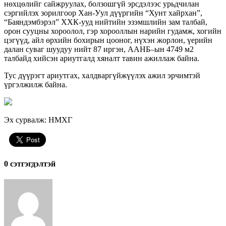
нөхцөлийг сайжруулах, болзошгүй эрсдэлээс урьдчилан
сэргийлэх зорилгоор Хан-Уул дүүргийн “Хунт хайрхан”,
“
Баяндэмбэрэл
” ХХК-ууд нийтийн эзэмшлийн зам талбай,
орон сууцны хороолол, гэр хорооллын нарийн гудамж, хогийн
цэгүүд, айл өрхийн бохирын цооног, нүхэн жорлон, үерийн
далан суваг шуудуу нийт 87 иргэн,
ААНБ
–
ын
4749 м2
талбайд хийсэн ариутгалд хяналт тавин ажиллаж байна.
Тус дүүрэгт ариутгах, халдваргүйжүүлэх ажил эрчимтэй
үргэлжилж байна.
Эх сурвалж: НМХГ
0 cэтгэгдэлтэй