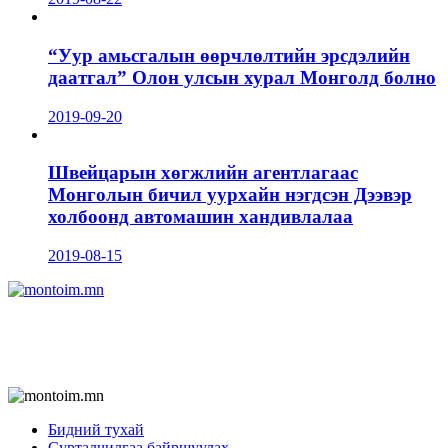
“Уур амьсгалын өөрчлөлтийн эрсдэлийн
даатгал” Олон улсын хурал Монголд болно
2019-09-20
Швейцарын хөгжлийн агентлагаас
Монголын бичил уурхайн нэгдсэн Дээвэр
холбоонд автомашин хандивлалаа
2019-08-15
Бидний тухай
Сурталчилгаа байршуулах