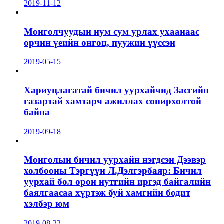
2019-11-12
Монголчуудын нум сум урлах ухаанаас
орчин үеийн онгоц, пуужин үүссэн
2019-05-15
Хариуцлагатай бичил уурхайчид Засгийн
газартай хамтарч ажиллах сонирхолтой
байна
2019-09-18
Монголын бичил уурхайн нэгдсэн Дээвэр
холбооны Тэргүүн Л.Дэлгэрбаяр: Бичил
уурхай бол орон нутгийн иргэд байгалийн
баялгаасаа хүртэж буй хамгийн бодит
хэлбэр юм
2019-08-22