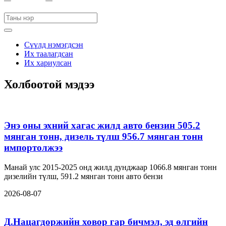
Сүүлд нэмэгдсэн
Их таалагдсан
Их хариулсан
Холбоотой мэдээ
Энэ оны эхний хагас жилд авто бензин 505.2
мянган тонн, дизель түлш 956.7 мянган тонн
импортолжээ
Манай улс 2015-2025 онд жилд дунджаар 1066.8 мянган тонн
дизелийн түлш, 591.2 мянган тонн авто бензи
2026-08-07
Д.Нацагдоржийн ховор гар бичмэл, эд өлгийн