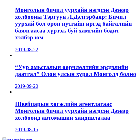
Монголын бичил уурхайн нэгдсэн Дээвэр
холбооны Тэргүүн Л.Дэлгэрбаяр: Бичил
уурхай бол орон нутгийн иргэд байгалийн
баялгаасаа хүртэж буй хамгийн бодит
хэлбэр юм
2019-08-22
“Уур амьсгалын өөрчлөлтийн эрсдэлийн
даатгал” Олон улсын хурал Монголд болно
2019-09-20
Швейцарын хөгжлийн агентлагаас
Монголын бичил уурхайн нэгдсэн Дээвэр
холбоонд автомашин хандивлалаа
2019-08-15