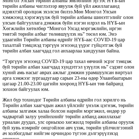
Монгол Улсын төрийн албаны зөвлөлийн зүгээс НҮБ-ын
төрийн албаны чиглэлээр явуулж буй үйл ажиллагаанд
идэвхтэй оролцож эхэлсэн билээ.Мөн Монгол Улсын
хэмжээнд хэрэгжүүлж буй төрийн албаны шинэтгэлийг олон
улсын байгууллага дэмжиж буйн нэгэн илрэл нь НҮБ-ын
Хөгжлийн хөтөлбөр “Монгол Улсад мэргэжлийн, иргэн
төвтэй төрийн албыг төлөвшүүлэх нь” төсөл юм. Энэ
удаагийн Төрийн албаны өдрийг НҮБ-аас COVID-19 цар
тахалтай тэмцэхэд тэргүүн эгнээнд үүрэг гүйцэтгэж буй
төрийн албан хаагчдад гол анхаарлаа хандуулан байна.
“Тэргүүн эгнээнд COVID-19 цар тахал өвчний эсрэг тэмцэж
буй төрийн албан хаагчдад хүндэтгэл үзүүлэх нь” сэдэвт олон
хүний амь насыг аврах ажлыг дэмжин урамшуулсан виртуал
арга хэмжээг зургаадугаар сарын 23-ны өдөр Улаанбаатарын
цагаар 21.00-23.00 цагийн хооронд НҮБ-ын төв байранд
зохион байгуулах юм.
Жил бүр тохиодог Төрийн албаны өдрийн гол зорилго нь
Төрийн албан хаагчдын ажил үйлсийг үнэлж цэгнэж, төрийн
албаны залгамж халаа болсон нарийн мэргэжил, өндөр ур
чадвартай залуу үеийнхнийг төрийн албанд ажиллахыг
уриалан дуудах, улс орныхоо хөгжилд төрийн албаны оруулж
буй хувь нэмрийг онцгойлон авч үзэж, төрийн үйлчилгээний
ач холбогдлыг нийгэм орчиндоо түгээн дэлгэрүүлэхэд
оршино.