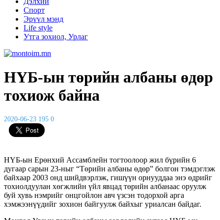
Дэлхий
Спорт
Эрүүл мэнд
Life style
Утга зохиол, Урлаг
НҮБ-ын төрийн албаны өдөр
тохиож байна
2020-06-23
195
0
НҮБ-ын Ерөнхий Ассамблейн тогтоолоор жил бүрийн 6
дугаар сарын 23-ныг “Төрийн албаны өдөр” болгон тэмдэглэж
байхаар 2003 онд шийдвэрлэж, гишүүн орнууддаа энэ өдрийг
тохиолдуулан хөгжлийн үйл явцад төрийн албанаас оруулж
буй хувь нэмрийг онцгойлон авч үзсэн тодорхой арга
хэмжээнүүдийг зохион байгуулж байхыг уриалсан байдаг.