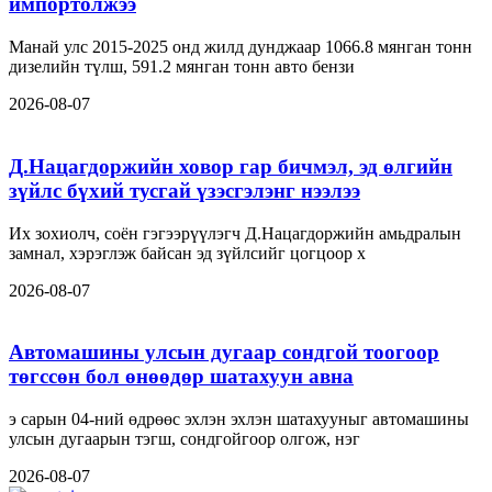
импортолжээ
Манай улс 2015-2025 онд жилд дунджаар 1066.8 мянган тонн
дизелийн түлш, 591.2 мянган тонн авто бензи
2026-08-07
Д.Нацагдоржийн ховор гар бичмэл, эд өлгийн
зүйлс бүхий тусгай үзэсгэлэнг нээлээ
Их зохиолч, соён гэгээрүүлэгч Д.Нацагдоржийн амьдралын
замнал, хэрэглэж байсан эд зүйлсийг цогцоор х
2026-08-07
Автомашины улсын дугаар сондгой тоогоор
төгссөн бол өнөөдөр шатахуун авна
э сарын 04-ний өдрөөс эхлэн эхлэн шатахууныг автомашины
улсын дугаарын тэгш, сондгойгоор олгож, нэг
2026-08-07