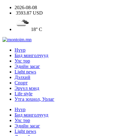
2026-08-08
3593.87 USD
18° C
Нүүр
Бид монголчууд
Улс төр
Эдийн засаг
Light news
Дэлхий
Спорт
Эрүүл мэнд
Life style
Утга зохиол, Урлаг
Нүүр
Бид монголчууд
Улс төр
Эдийн засаг
Light news