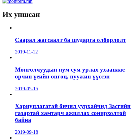
Их уншсан
Саарал жагсаалт ба шударга олборлолт
2019-11-12
Монголчуудын нум сум урлах ухаанаас
орчин үеийн онгоц, пуужин үүссэн
2019-05-15
Хариуцлагатай бичил уурхайчид Засгийн
газартай хамтарч ажиллах сонирхолтой
байна
2019-09-18