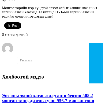
Монгол төрийн нэр хүндтэй эрхэм албыг хашиж яваа нийт
төрийн албан хаагчид Та бүхэнд НҮБ-ын төрийн албаны
өдрийн мэндчилгээ дэвшүүлье!
0 cэтгэгдэлтэй
Холбоотой мэдээ
Энэ оны эхний хагас жилд авто бензин 505.2
мянган тонн, дизель түлш 956.7 мянган тонн