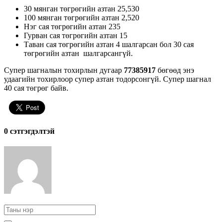
30 мянган төгрөгийн азтан 25,530
100 мянган төгрөгийн азтан 2,520
Нэг сая төгрөгийн азтан 235
Гурван сая төгрөгийн азтан 15
Таван сая төгрөгийн азтан 4 шалгарсан бол 30 сая
төгрөгийн азтан шалгарсангүй.
Супер шагналын тохирлын дугаар
77385917
бөгөөд энэ
удаагийн тохирлоор супер азтан тодорсонгүй. Супер шагнал
40 сая төгрөг байв.
0 cэтгэгдэлтэй