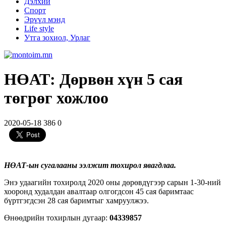
Дэлхий
Спорт
Эрүүл мэнд
Life style
Утга зохиол, Урлаг
НӨАТ: Дөрвөн хүн 5 сая
төгрөг хожлоо
2020-05-18
386
0
НӨАТ-ын сугалааны ээлжит тохирол явагдлаа.
Энэ удаагийн тохиролд 2020 оны дөрөвдүгээр сарын 1-30-ний
хооронд худалдан авалтаар олгогдсон 45 сая баримтаас
бүртгэгдсэн 28 сая баримтыг хамруулжээ.
Өнөөдрийн тохирлын дугаар:
04339857