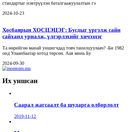
стандартыг нэвтрүүлэн баталгаажуулалтын гэ
2024-10-23
Хосбаярын ХОСЦЭЦЭГ: Бусдыг үргэлж сайн
сайханд уриалж, үлгэрлэхийг хичээдэг
Та өөрийгөө манай уншигчдад товч танилцуулаач? -Би 1982
онд Улаанбаатар хотод төрсөн. Аав минь Бу
2024-09-30
Их уншсан
Саарал жагсаалт ба шударга олборлолт
2019-11-12