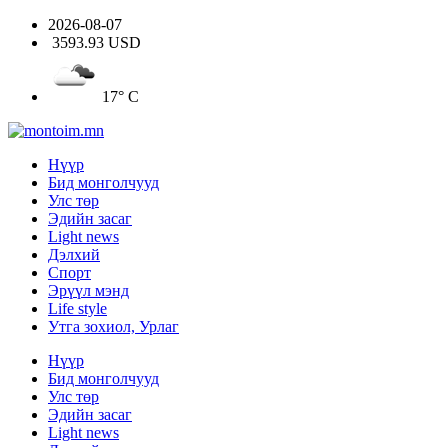
2026-08-07
3593.93 USD
17° C
Нүүр
Бид монголчууд
Улс төр
Эдийн засаг
Light news
Дэлхий
Спорт
Эрүүл мэнд
Life style
Утга зохиол, Урлаг
Нүүр
Бид монголчууд
Улс төр
Эдийн засаг
Light news