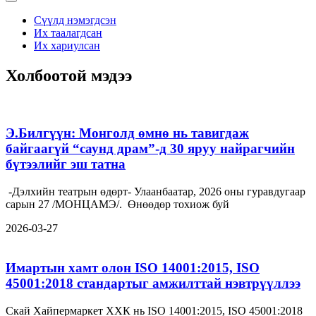
Сүүлд нэмэгдсэн
Их таалагдсан
Их хариулсан
Холбоотой мэдээ
Э.Билгүүн: Монголд өмнө нь тавигдаж
байгаагүй “саунд драм”-д 30 яруу найрагчийн
бүтээлийг эш татна
-Дэлхийн театрын өдөрт- Улаанбаатар, 2026 оны гуравдугаар
сарын 27 /МОНЦАМЭ/. Өнөөдөр тохиож буй
2026-03-27
Имартын хамт олон ISO 14001:2015, ISO
45001:2018 стандартыг амжилттай нэвтрүүллээ
Скай Хайпермаркет ХХК нь ISO 14001:2015, ISO 45001:2018