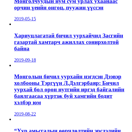
Монголчуудын нум сум урлах ухаанаас
орчин үеийн онгоц, пуужин үүссэн
2019-05-15
Хариуцлагатай бичил уурхайчид Засгийн
газартай хамтарч ажиллах сонирхолтой
байна
2019-09-18
Монголын бичил уурхайн нэгдсэн Дээвэр
холбооны Тэргүүн Л.Дэлгэрбаяр: Бичил
уурхай бол орон нутгийн иргэд байгалийн
баялгаасаа хүртэж буй хамгийн бодит
хэлбэр юм
2019-08-22
“Уур амьсгалын өөрчлөлтийн эрсдэлийн