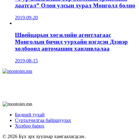
даатгал” Олон улсын хурал Монголд болно
2019-09-20
Швейцарын хөгжлийн агентлагаас
Монголын бичил уурхайн нэгдсэн Дээвэр
холбоонд автомашин хандивлалаа
2019-08-15
Бидний тухай
Сурталчилгаа байршуулах
Холбоо барих
© 2026 Бүх эрх хуулиар хамгаалагдсан.