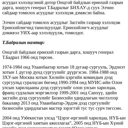
асуудал хэлэлцсэний дотор Онцгой байдлын ерөнхий газрын
дарга, хошууч генерал Т.Бадралыг БНХАУ-д суух Элчин
сайдаар томилох асуудлыг хэлэлцэж дэмжсэн байна.
Элчин сайдаар томилох асуудлыг Засгийн газраар хэлэлцэж
Ерөнхийлөгчид танилцуулдаг. Ерөнхийлөгч асуудлыг
дэмжвэл УИХ-аар хэлэлцүүлж, томилдог.
Т.Бадралын намтар:
Онцгой байдлын ерөнхий газрын дарга, хошууч генерал
Т.Бадрал 1966 онд төрсөн.
1974-1984 онд Улаанбаатар хотын 18 дугаар сургууль, Эрдэнэт
хотын 1 дүгээр дунд сургуулийг дүүргэсэн. 1984-1988 онд
ЗХУ-ын Москва хотын Хилийн цэргийн командын дээд
сургуульд суралцсан бөгөөд 1990-1994 онд МУИС-ийн Олон
улсын харилцааны дээд сургуулийг олон улсын харилцаа,
франц судлалын мэргэжлээр 1999-2001 онд Санхүү, эдийн
засгийн дээд сургуулийг Бизнесийн удирдлагын чиглэлээр
бакалавр 2013 онд Улаанбаатар-Эрдэм дээд сургуулийг
бизнесийн удирдлагын мастер зэрэгтэй тус тус сурч төгссөн.
2004 онд Узбекистан улсад “Цэрэг-иргэний харилцаа, НҮБ-ын
Цэрэг-иргэний хамтын ажиллагаа”, 2005 онд НҮБ-ын Хүний