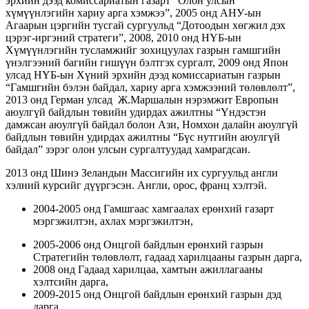
эрхийн дээд комиссариатын газарт “Олон улсын
хүмүүнлэгийн хариу арга хэмжээ”, 2005 онд АНУ-ын
Агаарын цэргийн тусгай сургуульд “Дотоодын хөгжил дэх
цэрэг-иргэний стратеги”, 2008, 2010 онд НҮБ-ын
Хүмүүнлэгийн тусламжийг зохицуулах газрын гамшгийн
үнэлгээний багийн гишүүн бэлтгэх сургалт, 2009 онд Япон
улсад НҮБ-ын Хүний эрхийн дээд комиссариатын газрын
“Гамшгийн бэлэн байдал, хариу арга хэмжээний төлөвлөлт”,
2013 онд Герман улсад Ж.Маршалын нэрэмжит Европын
аюулгүй байдлын төвийн удирдах ажилтны “Үндэстэн
дамжсан аюулгүй байдал болон Ази, Номхон далайн аюулгүй
байдлын төвийн удирдах ажилтны “Бүс нутгийн аюулгүй
байдал” зэрэг олон улсын сургалтуудад хамрагдсан.
2013 онд Шинэ Зеландын Массигийн их сургуульд англи
хэлний курсийг дүүргэсэн. Англи, орос, франц хэлтэй.
2004-2005 онд Гамшгаас хамгаалах ерөнхий газарт
мэргэжилтэн, ахлах мэргэжилтэн,
2005-2006 онд Онцгой байдлын ерөнхий газрын
Стратегийн төлөвлөлт, гадаад харилцааны газрын дарга,
2008 онд Гадаад харилцаа, хамтын ажиллагааны
хэлтсийн дарга,
2009-2015 онд Онцгой байдлын ерөнхий газрын дэд
дарга,