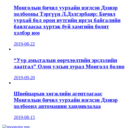
Монголын бичил уурхайн нэгдсэн Дээвэр
холбооны Тэргүүн Л.Дэлгэрбаяр: Бичил
уурхай бол орон нутгийн иргэд байгалийн
баялгаасаа хүртэж буй хамгийн бодит
хэлбэр юм
2019-08-22
“Уур амьсгалын өөрчлөлтийн эрсдэлийн
даатгал” Олон улсын хурал Монголд болно
2019-09-20
Швейцарын хөгжлийн агентлагаас
Монголын бичил уурхайн нэгдсэн Дээвэр
холбоонд автомашин хандивлалаа
2019-08-15