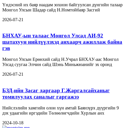
Үндэсний их баяр наадам зохион байгуулсан дүнгийн талаар
Монгол Улсын Шадар сайд Н.Номтойбаяр Засгий
2026-07-21
БНХАУ-ын талаас Монгол Улсад АИ-92
шатахуун нийлүүлэхэд анхаарч ажиллаж байна
гэв
Монгол Улсын Ерөнхий сайд Н.Учрал БНХАУ-аас Монгол
Улсад суугаа Элчин сайд Шэнь Миньжюанийг эх оронд
2026-07-21
БЗД-ийн Засаг даргаар Г.Жаргалсайханыг
томилуулах саналыг гаргажээ
Нийслэлийн хамгийн олон хүн амтай Баянзүрх дүүргийн 9
дэх удаагийн иргэдийн Төлөөлөгчдийн Хурлын анх
2024-10-18