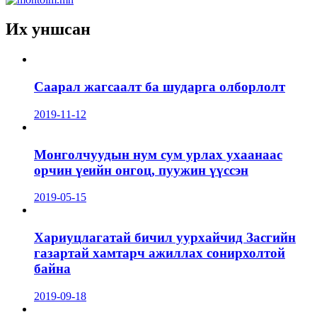
Их уншсан
Саарал жагсаалт ба шударга олборлолт
2019-11-12
Монголчуудын нум сум урлах ухаанаас
орчин үеийн онгоц, пуужин үүссэн
2019-05-15
Хариуцлагатай бичил уурхайчид Засгийн
газартай хамтарч ажиллах сонирхолтой
байна
2019-09-18