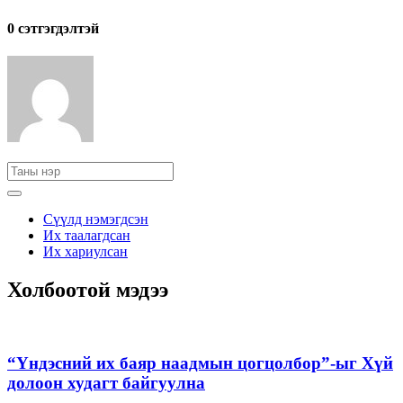
0 cэтгэгдэлтэй
Сүүлд нэмэгдсэн
Их таалагдсан
Их хариулсан
Холбоотой мэдээ
“Үндэсний их баяр наадмын цогцолбор”-ыг Хүй
долоон худагт байгуулна