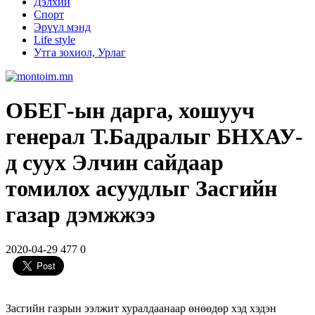
Дэлхий
Спорт
Эрүүл мэнд
Life style
Утга зохиол, Урлаг
ОБЕГ-ын дарга, хошууч
генерал Т.Бадралыг БНХАУ-
д суух Элчин сайдаар
томилох асуудлыг Засгийн
газар дэмжжээ
2020-04-29
477
0
Засгийн газрын ээлжит хуралдаанаар өнөөдөр хэд хэдэн