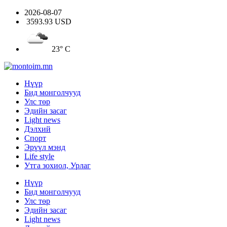
2026-08-07
3593.93 USD
23° C
Нүүр
Бид монголчууд
Улс төр
Эдийн засаг
Light news
Дэлхий
Спорт
Эрүүл мэнд
Life style
Утга зохиол, Урлаг
Нүүр
Бид монголчууд
Улс төр
Эдийн засаг
Light news