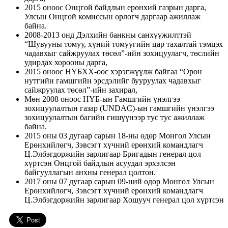
2015 оноос Онцгой байдлын ерөнхий газрын дарга,
Улсын Онцгой комиссын орлогч даргаар ажиллаж
байна.
2008-2013 онд Дэлхийн банкны санхүүжилттэй
“Шувууны томуу, хүний томуугийн цар тахалтай тэмцэх
чадавхыг сайжруулах төсөл”-ийн зохицуулагч, төслийн
удирдах хорооны дарга,
2015 оноос НҮБХХ-өөс хэрэгжүүлж байгаа “Орон
нутгийн гамшгийн эрсдэлийг бууруулах чадавхыг
сайжруулах төсөл”-ийн захирал,
Мөн 2008 оноос НҮБ-ын Гамшгийн үнэлгээ
зохицуулалтын газар (UNDAC)-ын гамшгийн үнэлгээ
зохицуулалтын багийн гишүүнээр тус тус ажиллаж
байна.
2015 оны 03 дугаар сарын 18-ны өдөр Монгол Улсын
Ерөнхийлөгч, Зэвсэгт хүчний ерөнхий командлагч
Ц.Элбэгдоржийн зарлигаар Бригадын генерал цол
хүртсэн Онцгой байдлын асуудал эрхэлсэн
байгууллагын анхны генерал цолтон.
2017 оны 07 дугаар сарын 09-ний өдөр Монгол Улсын
Ерөнхийлөгч, Зэвсэгт хүчний ерөнхий командлагч
Ц.Элбэгдоржийн зарлигаар Хошууч генерал цол хүртсэн