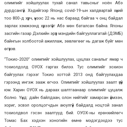
олимпийг хойшлуулах тухай санал тавьсныг ноён Абэ
дурдсангүй. Хэдийгээр Японд covid-19-ын халдвартай хүний
тоо 800-д хүрч, үүнээс 22 нь нас бараад байгаа ч онц байдал
зарлах хэмжээнд хүрээгүйг Абэ мөн баталсан байна. Японы
засгийн газар Дэлхийн эрүүл мэндийн байгууллагатай (ДЭМБ)
байнгын холбоотой ажиллаж, зөвлөгөөг нь дагаж буйг мөн
өгүүлэв.
“Токио-2020” олимпийг хойшлуулах, цуцлах саналыг ямар ч
тохиолдолд ОУОХ гаргах билээ. Тус олимпийг зохион
байгуулах гэрээг Токио хоттой 2013 онд байгуулахдаа
гэрээнд ингэж зааж өгчээ. Олимпийг хойшлуулах заалт үгүй
юм. Харин ОУОХ нь дараах шалтгаанаар олимпийг цуцалж
болно. Үүнд: дайн байлдаан, олон нийтийг хамарсан үймээн,
хориг, эсвэл оролцогчдын аюулгүй байдалд ноцтой занал
тохиолдвол гэсэн заалтууд бий. ОУОХ-ны ерөнхийлөгч
Томас Бах хэдхэн хоногийн өмнө мэдэгдэхдээ тус