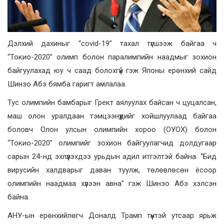
Дэлхий дахиныг “covid-19” тахал түгшээж байгаа ч
“Токио-2020” олимп болон паралимпийн наадмыг зохион
байгуулахад юу ч саад болохгүй гэж Японы ерөнхий сайд
Шинзо Абэ бямба гаригт амлалаа.
Тус олимпийн бамбарыг Грект аялуулах байсан ч цуцалсан,
маш олон уралдаан тэмцээнүүдийг хойшлуулаад байгаа
боловч Олон улсын олимпийн хороо (ОУОХ) болон
“Токио-2020” олимпийг зохион байгуулагчид долдугаар
сарын 24-нд эхлүүлэхдээ урьдын адил итгэлтэй байна. “Бид
вирусийн халдварыг даван туулж, төлөвлөсөн ёсоор
олимпийн наадмаа хүлээн авна” гэж Шинзо Абэ хэлсэн
байна.
АНУ-ын ерөнхийлөгч Доналд Трамп түүнтэй утсаар ярьж