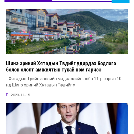
Шинэ эриний Хятадын Төвдийг удирдах бодлого
болон ололт амжилтын тухай ном гарчээ
Хятадын Төрийн зөвлөлийн мэдээллийн алба 11-р сарын 10-
нд Шинэ эриний Хятадын Төвдийг у
2023-11-15