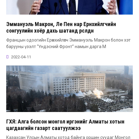
Эммануэль Макрон, Ле Пен нар Ерөнхийлөгчийн
сонгуулийн хоёр дахь шатанд өрсөлдөнө
Францын одоогийн Ерөнхийлөгч Эммануэль Макрон болон хэт
барууны үзэлт “Үндэсний Фронт” намын дарга М
2022-04-11
ГХЯ: Алга болсон монгол иргэнийг Алматы хотын
цагдаагийн газарт саатуулжээ
Казахсан Улсын Алматы хотод байнга оршин суудаг Монгол