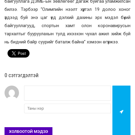
байгууллага ДЭМБ-ын зөвлөгөөг дагаж буйгаа уламжилсан
билээ. Тэрбээр “Олимпийн нээлт хүртэл 19 долоо хоног
үлдээд буй энэ цаг үед дэлхий дахины эрх мэдэл бүхий
байгууллагууд, спортын хамт олон коронавирусын
тархалтыг бууруулахын тулд ихээхэн чухал ажил хийж буй
нь бидний байр суурийг баталж байна” хэмээн өгүүлжээ.
0 cэтгэгдэлтэй
ХОЛБООТОЙ МЭДЭЭ