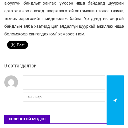
аюулгүй байдлыг хангах, үүссэн нөхцөл байдалд шуурхай
арга хэмжээ авахад шаардлагатай автомашин тоног төхөөрөмж,
техник хэрэгслийг шийдвэрлэж байна. Үр дүнд нь онцгой
байдлын алба хаагчид цаг алдалгүй шуурхай ажиллах нөхцөл
боломжоор хангагдах юм” хэмээсэн юм.
0 cэтгэгдэлтэй
ХОЛБООТОЙ МЭДЭЭ