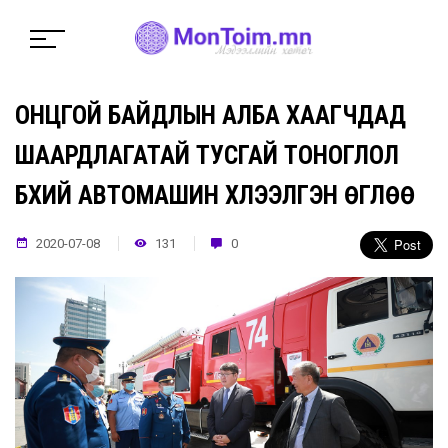
ОНЦГОЙ БАЙДЛЫН АЛБА ХААГЧДАД
ШААРДЛАГАТАЙ ТУСГАЙ ТОНОГЛОЛ
БҮХИЙ АВТОМАШИН ХҮЛЭЭЛГЭН ӨГЛӨӨ
2020-07-08
131
0