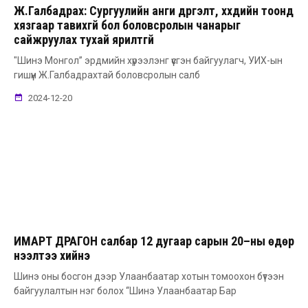
Ж.Галбадрах: Сургуулийн анги дүүргэлт, хүүхдийн тоонд
хязгаар тавихгүй бол боловсролын чанарыг
сайжруулах тухай ярилтгүй
"Шинэ Монгол” эрдмийн хүрээлэнг үүсгэн байгуулагч, УИХ-ын
гишүүн Ж.Галбадрахтай боловсролын салб
2024-12-20
ИМАРТ ДРАГОН салбар 12 дугаар сарын 20–ны өдөр
нээлтээ хийнэ
Шинэ оны босгон дээр Улаанбаатар хотын томоохон бүтээн
байгуулалтын нэг болох ‘‘Шинэ Улаанбаатар Бар