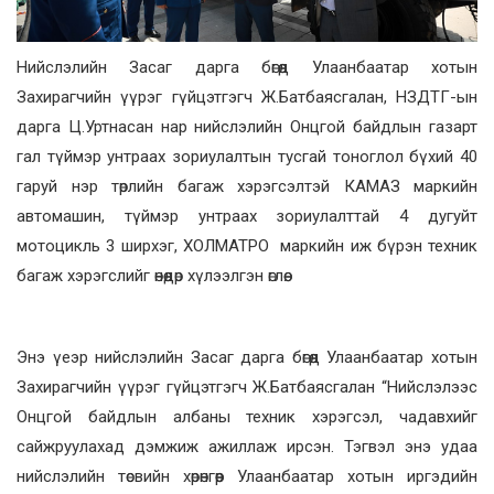
Нийслэлийн Засаг дарга бөгөөд Улаанбаатар хотын
Захирагчийн үүрэг гүйцэтгэгч Ж.Батбаясгалан, НЗДТГ-ын
дарга Ц.Уртнасан нар нийслэлийн Онцгой байдлын газарт
гал түймэр унтраах зориулалтын тусгай тоноглол бүхий 40
гаруй нэр төрлийн багаж хэрэгсэлтэй КАМАЗ маркийн
автомашин, түймэр унтраах зориулалттай 4 дугуйт
мотоцикль 3 ширхэг, ХОЛМАТРО маркийн иж бүрэн техник
багаж хэрэгслийг өнөөдөр хүлээлгэн өглөө.
Энэ үеэр нийслэлийн Засаг дарга бөгөөд Улаанбаатар хотын
Захирагчийн үүрэг гүйцэтгэгч Ж.Батбаясгалан “Нийслэлээс
Онцгой байдлын албаны техник хэрэгсэл, чадавхийг
сайжруулахад дэмжиж ажиллаж ирсэн. Тэгвэл энэ удаа
нийслэлийн төсвийн хөрөнгөөр Улаанбаатар хотын иргэдийн