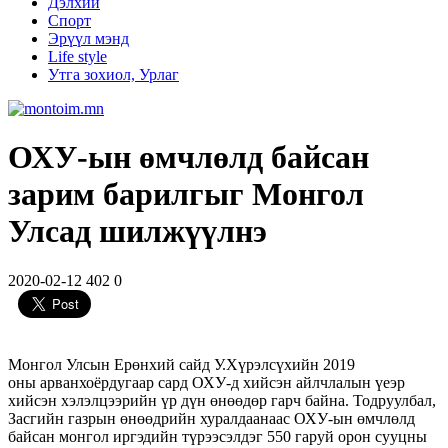
Дэлхий
Спорт
Эрүүл мэнд
Life style
Утга зохиол, Урлаг
ОХУ-ын өмчлөлд байсан
зарим барилгыг Монгол
Улсад шилжүүлнэ
2020-02-12
402
0
Монгол Улсын Ерөнхий сайд У.
Хүрэлсүхийн
2019
оны
арванхоёрдугаар
сард ОХУ-д хийсэн айлчлалын үеэр
хийсэн хэлэлцээрийн үр дүн өнөөдөр гарч байна. Тодруулбал,
Засгийн газрын өнөөдрийн хуралдаанаас ОХУ-
ын
өмчлөлд
байсан монгол иргэдийн түрээсэлдэг 550 гаруй орон сууцны