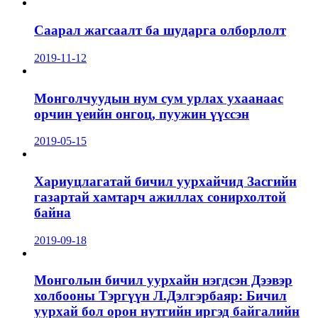
Саарал жагсаалт ба шударга олборлолт
2019-11-12
Монголчуудын нум сум урлах ухаанаас
орчин үеийн онгоц, пуужин үүссэн
2019-05-15
Хариуцлагатай бичил уурхайчид Засгийн
газартай хамтарч ажиллах сонирхолтой
байна
2019-09-18
Монголын бичил уурхайн нэгдсэн Дээвэр
холбооны Тэргүүн Л.Дэлгэрбаяр: Бичил
уурхай бол орон нутгийн иргэд байгалийн