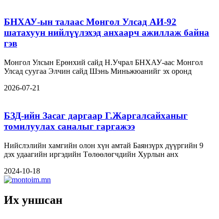
БНХАУ-ын талаас Монгол Улсад АИ-92
шатахуун нийлүүлэхэд анхаарч ажиллаж байна
гэв
Монгол Улсын Ерөнхий сайд Н.Учрал БНХАУ-аас Монгол
Улсад суугаа Элчин сайд Шэнь Миньжюанийг эх оронд
2026-07-21
БЗД-ийн Засаг даргаар Г.Жаргалсайханыг
томилуулах саналыг гаргажээ
Нийслэлийн хамгийн олон хүн амтай Баянзүрх дүүргийн 9
дэх удаагийн иргэдийн Төлөөлөгчдийн Хурлын анх
2024-10-18
Их уншсан