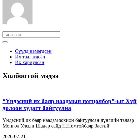
Сүүлд нэмэгдсэн
Их таалагдсан
Их хариулсан
Холбоотой мэдээ
“Үндэсний их баяр наадмын цогцолбор”-ыг Хүй
долоон худагт байгуулна
Үндэсний их баяр наадам зохион байгуулсан дүнгийн талаар
Монгол Улсын Шадар сайд Н.Номтойбаяр Засгий
2026-07-21