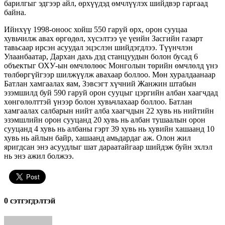
барилгыг эдгээр айл, өрхүүдэд өмчлүүлэх шийдвэр гаргаад
байна.
Ийнхүү 1998-оноос хойш 550 гаруй өрх, орон сууцаа
хувьчилж авах өргөдөл, хүсэлтээ үе үеийн Засгийн газарт
тавьсаар ирсэн асуудал эцэслэн шийдэгдлээ. Түүнчлэн
Улаанбаатар, Дархан дахь дэд станцуудын болон бусад 6
объектыг ОХУ-
ын
өмчлөлөөс Монголын төрийн өмчлөлд үнэ
төлбөргүйгээр шилжүүлж авахаар боллоо.
Мөн хуралдаанаар
Батлан хамгаалах яам, Зэвсэгт хүчний Жанжин штабын
эзэмшилд буй 590 гаруй орон сууцыг цэргийн албан хаагчдад
хөнгөлөлттэй үнээр болон хувьчлахаар боллоо. Батлан
хамгаалах салбарын нийт алба хаагчдын 22 хувь нь нийтийн
эзэмшлийн орон сууцанд 20 хувь нь албан тушаалын орон
сууцанд 4 хувь нь албаны гэрт 39 хувь нь хувийн хашаанд 10
хувь нь айлын байр, хашаанд амьдардаг аж. Олон жил
яригдсан энэ асуудлыг шат дараатайгаар шийдэж буйн эхлэл
нь энэ ажил болжээ.
0 cэтгэгдэлтэй