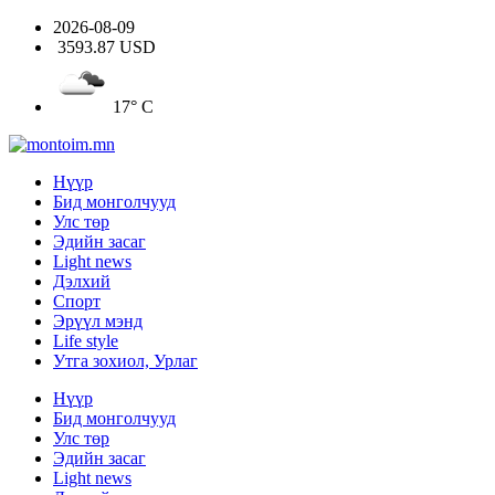
2026-08-09
3593.87 USD
17° C
Нүүр
Бид монголчууд
Улс төр
Эдийн засаг
Light news
Дэлхий
Спорт
Эрүүл мэнд
Life style
Утга зохиол, Урлаг
Нүүр
Бид монголчууд
Улс төр
Эдийн засаг
Light news