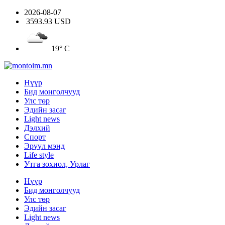
2026-08-07
3593.93 USD
19° C
Нүүр
Бид монголчууд
Улс төр
Эдийн засаг
Light news
Дэлхий
Спорт
Эрүүл мэнд
Life style
Утга зохиол, Урлаг
Нүүр
Бид монголчууд
Улс төр
Эдийн засаг
Light news