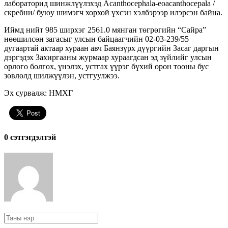
лабораторид шинжлүүлэхэд Acanthocephala-eoacanthocepala /
скребни/ буюу шимэгч хорхой үхсэн хэлбэрээр илэрсэн байна.
Иймд нийт 985 ширхэг 2561.0 мянган төгрөгийн “Сайра”
нөөшилсөн загасыг улсын байцаагчийн 02-03-239/55
дугаартай актаар хураан авч Баянзүрх дүүргийн Засаг даргын
дэргэдэх Захиргааны журмаар хураагдсан эд зүйлийг улсын
орлого болгох, үнэлэх, устгах үүрэг бүхий орон тооны бус
зөвлөлд шилжүүлэн, устгуулжээ.
Эх сурвалж: НМХГ
0 cэтгэгдэлтэй