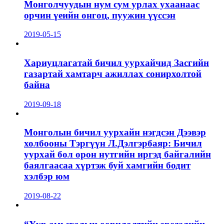
Монголчуудын нум сум урлах ухаанаас
орчин үеийн онгоц, пуужин үүссэн
2019-05-15
Хариуцлагатай бичил уурхайчид Засгийн
газартай хамтарч ажиллах сонирхолтой
байна
2019-09-18
Монголын бичил уурхайн нэгдсэн Дээвэр
холбооны Тэргүүн Л.Дэлгэрбаяр: Бичил
уурхай бол орон нутгийн иргэд байгалийн
баялгаасаа хүртэж буй хамгийн бодит
хэлбэр юм
2019-08-22