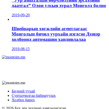
“Уур амьсгалын өөрчлөлтийн эрсдэлийн
даатгал” Олон улсын хурал Монголд болно
2019-09-20
Швейцарын хөгжлийн агентлагаас
Монголын бичил уурхайн нэгдсэн Дээвэр
холбоонд автомашин хандивлалаа
2019-08-15
Бидний тухай
Сурталчилгаа байршуулах
Холбоо барих
© 2026 Бүх эрх хуулиар хамгаалагдсан.