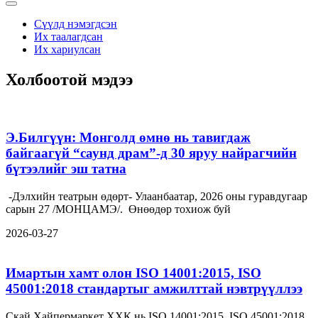
Сүүлд нэмэгдсэн
Их таалагдсан
Их хариулсан
Холбоотой мэдээ
Э.Билгүүн: Монголд өмнө нь тавигдаж
байгаагүй “саунд драм”-д 30 яруу найрагчийн
бүтээлийг эш татна
-Дэлхийн театрын өдөрт- Улаанбаатар, 2026 оны гуравдугаар
сарын 27 /МОНЦАМЭ/. Өнөөдөр тохиож буй
2026-03-27
Имартын хамт олон ISO 14001:2015, ISO
45001:2018 стандартыг амжилттай нэвтрүүллээ
Скай Хайпермаркет ХХК нь ISO 14001:2015, ISO 45001:2018