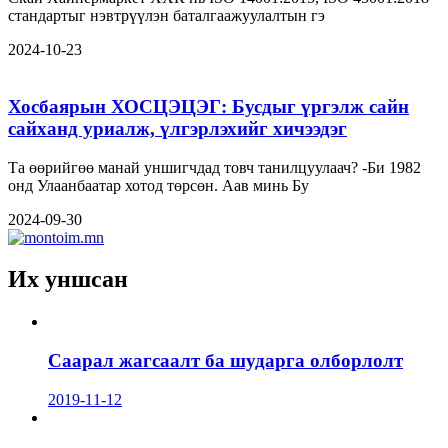
стандартыг нэвтрүүлэн баталгаажуулалтын гэ
2024-10-23
Хосбаярын ХОСЦЭЦЭГ: Бусдыг үргэлж сайн
сайханд уриалж, үлгэрлэхийг хичээдэг
Та өөрийгөө манай уншигчдад товч танилцуулаач? -Би 1982
онд Улаанбаатар хотод төрсөн. Аав минь Бу
2024-09-30
Их уншсан
Саарал жагсаалт ба шударга олборлолт
2019-11-12