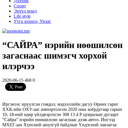
Дэлхий
Спорт
Эрүүл мэнд
Life style
Утга зохиол, Урлаг
“САЙРА” нэрийн нөөшилсөн
загаснаас шимэгч хорхой
илэрчээ
2020-06-15
468
0
Иргэнээс ирүүлсэн гомдол, мэдээллийн дагуу Өрнөх гариг
ХХК-ийн ОХУ-аас импортолсон 2020 оны хоёрдугаар сарын
10, 18-ний өдөр үйлдвэрлэсэн 308 13 4 P цувралын дугаарт
“Сайра” нэрийн нөөшилсөн загаснаас дээж авчээ. Ингээд
МХЕГ-ын Хүнсний аюулгүй байдлын Үндэсний лавлагаа