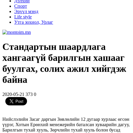
Дэлхий
Спорт
Эрүүл мэнд
Life style
Утга зохиол, Урлаг
Стандартын шаардлага
хангаагүй барилгын хашааг
буулгах, солих ажил хийгдэж
байна
2020-05-21
373
0
Нийслэлийн Засаг даргын Зөвлөлийн 12 дугаар хурлаас өгсөн
үүрэг, Хотын Ерөнхий менежерийн баталсан хуваарийн дагуу,
Барилгын тухай хууль, Зөрчлийн тухай хууль болон бусад