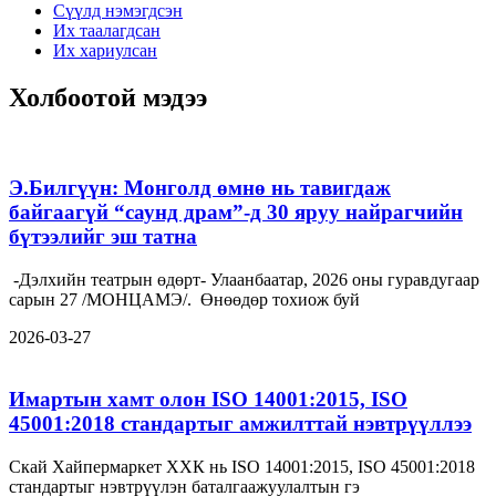
Сүүлд нэмэгдсэн
Их таалагдсан
Их хариулсан
Холбоотой мэдээ
Э.Билгүүн: Монголд өмнө нь тавигдаж
байгаагүй “саунд драм”-д 30 яруу найрагчийн
бүтээлийг эш татна
-Дэлхийн театрын өдөрт- Улаанбаатар, 2026 оны гуравдугаар
сарын 27 /МОНЦАМЭ/. Өнөөдөр тохиож буй
2026-03-27
Имартын хамт олон ISO 14001:2015, ISO
45001:2018 стандартыг амжилттай нэвтрүүллээ
Скай Хайпермаркет ХХК нь ISO 14001:2015, ISO 45001:2018
стандартыг нэвтрүүлэн баталгаажуулалтын гэ