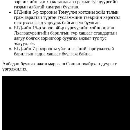
зорчигчийн зам хааж тагласан гражыг тус дүүргийн
газрын албатай хамтран буулгав.
БГД-ийн 5-р хорооны Тэмүүлэл хотхоны хойд талын
граж яаралтай түргэн тусламжийн тээврийн хэрэгсэл
нэвтрэхэд саад учруулж байсан тул буулгав.
БГД-ийн 15-р хороо, 40-р сургуулийн хойно иргэн
Лхагвасүрэнгийн барилгын түр хашааг стандартын
дагуу болгох зорилгоор буулгах ажлыг тус тус
эхлүүллээ.
БГД-ийн 7-р хорооны үйлчилгээний зориулалттай
барилгын гадна хашааг буулгаж байна.
Албадан буулгах ажил маргааш Сонгинохайрхан дүүрэгт
үргэлжилнэ.