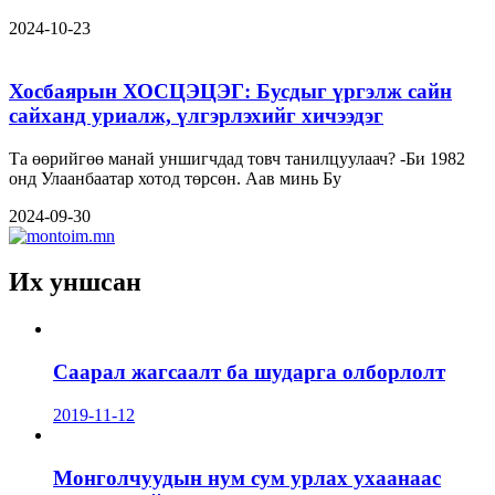
2024-10-23
Хосбаярын ХОСЦЭЦЭГ: Бусдыг үргэлж сайн
сайханд уриалж, үлгэрлэхийг хичээдэг
Та өөрийгөө манай уншигчдад товч танилцуулаач? -Би 1982
онд Улаанбаатар хотод төрсөн. Аав минь Бу
2024-09-30
Их уншсан
Саарал жагсаалт ба шударга олборлолт
2019-11-12
Монголчуудын нум сум урлах ухаанаас