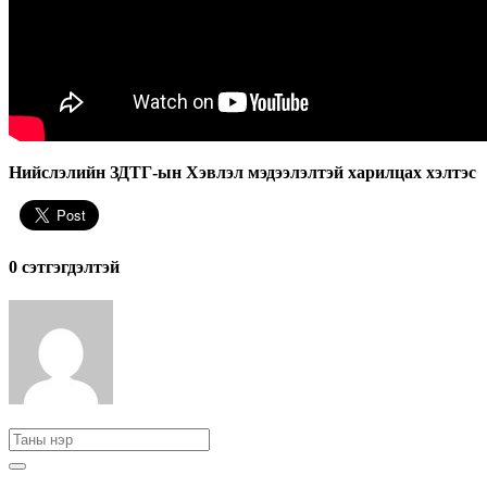
Нийслэлийн ЗДТГ-ын Хэвлэл мэдээлэлтэй харилцах хэлтэс
0 cэтгэгдэлтэй