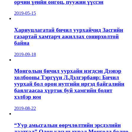
орчин үеийн онгоц, пуужин үүссэн
2019-05-15
Хариуцлагатай бичил уурхайчид Засгийн
газартай хамтарч ажиллах сонирхолтой
байна
2019-09-18
Монголын бичил уурхайн нэгдсэн Дээвэр
холбооны Тэргүүн Л.Дэлгэрбаяр: Бичил
уурхай бол орон нутгийн иргэд байгалийн
баялгаасаа хүртэж буй хамгийн бодит
хэлбэр юм
2019-08-22
“Уур амьсгалын өөрчлөлтийн эрсдэлийн
даатгал” Олон улсын хурал Монголд болно