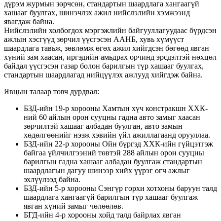
дүрэм журмын зөрчсөн, стандартын шаардлага хангаагүй
хашааг буулгах, шинэчлэх ажил нийслэлийн хэмжээнд
явагдаж байна.
Нийслэлийн холбогдох мэргэжлийн байгууллагуудаас бүрдсэн
ажлын хэсгүүд зөрчил үүсгэсэн ААНБ, хувь хүмүүст
шаардлага тавьж, зөвлөмж өгөх ажил хийгдсэн бөгөөд явган
хүний зам хаасан, иргэдийн амьдрах орчинд эрсдэлтэй нөхцөл
байдал үүсгэсэн газар болон барилгын түр хашааг буулгах,
стандартын шаардлагад нийцүүлэх ажлууд хийгдэж байна.
Явцын талаар товч дурдвал:
БЗД-ийн 19-р хорооны Хамтын хүч констракшн ХХК-
ний 60 айлын орон сууцны гадна авто замыг хаасан
зөрчилтэй хашааг албадан буулган, авто замын
хөдөлгөөнийг нээж хэвийн үйл ажиллагаанд орууллаа.
БЗД-ийн 22-р хорооны Ойн бүргэд ХХК-ийн гүйцэтгэж
байгаа үйлчилгээний төвтэй 288 айлын орон сууцны
барилгын гадна хашааг албадан буулгаж стандартын
шаардлагын дагуу шинээр хийх үүрэг өгч ажлыг
эхлүүлээд байна.
БЗД-ийн 5-р хорооны Сэнгүр горхи хотхоны баруун талд
шаардлага хангаагүй барилгын түр хашааг буулгаж
явган хүний замыг чөлөөлөв.
БГД-ийн 4-р хорооны хойд талд байрлах явган