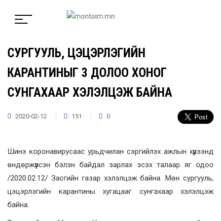
СУРГУУЛЬ, ЦЭЦЭРЛЭГИЙН
КАРАНТИНЫГ 3 ДОЛОО ХОНОГ
СУНГАХААР ХЭЛЭЛЦЭЖ БАЙНА
2020-02-12
151
0
Шинэ коронавирусаас урьдчилан сэргийлэх ажлын хүрээнд
өндөржүүлсэн бэлэн байдал зарлах эсэх талаар яг одоо
/2020.02.12/ Засгийн газар хэлэлцэж байна. Мөн сургууль,
цэцэрлэгийн карантины хугацааг сунгахаар хэлэлцэж
байна.