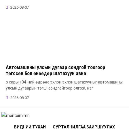
2026-08-07
Автомашины улсын дугаар сондгой тоогоор
төгссөн бол өнөөдөр шатахуун авна
э сарын 04-ний өдрөөс эхлэн эхлэн шатахууныг автомашины
улсын дугаарын тэгш, сондгойгоор олгож, нэг
2026-08-07
БИДНИЙ ТУХАЙ
СУРТАЛЧИЛГАА БАЙРШУУЛАХ