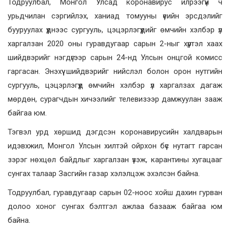
Тодруулбал, Монгол Улсад коронавирус илрээгүй ч
урьдчилан сэргийлэх, ханиад томууны үеийн эрсдэлийг
бууруулах үүднээс сургууль, цэцэрлэгүүдийг өмчийн хэлбэр үл
харгалзан 2020 оны гуравдугаар сарын 2-ныг хүртэл хаах
шийдвэрийг нэгдүгээр сарын 24-нд Улсын онцгой комисс
гаргасан. Энэхүү шийдвэрийг нийслэл болон орон нутгийн
сургууль, цэцэрлэгүүд өмчийн хэлбэр үл харгалзах дагаж
мөрдөн, сурагчдын хичээлийг телевизээр дамжуулан зааж
байгаа юм.
Тэгвэл урд хөршид дэгдсэн коронавирусийн халдварын
идэвхжил, Монгол Улсын хилтэй ойрхон бүс нутагт гарсан
зэрэг нөхцөл байдлыг харгалзан үзэж, карантины хугацааг
сунгах талаар Засгийн газар хэлэлцэж эхэлсэн байна.
Тодруулбал, гуравдугаар сарын 02-ноос хойш дахин гурван
долоо хоног сунгах бэлтгэл ажлаа базааж байгаа юм
байна.