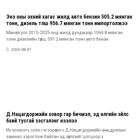
Энэ оны эхний хагас жилд авто бензин 505.2 мянган
тонн, дизель түлш 956.7 мянган тонн импортолжээ
Манай улс 2015-2025 онд жилд дунджаар 1066.8 мянган
тонн дизелийн түлш, 591.2 мянган тонн авто бензи
2026-08-07
Д.Нацагдоржийн ховор гар бичмэл, эд өлгийн зүйлс
бүхий тусгай үзэсгэлэнг нээлээ
Их зохиолч, соён гэгээрүүлэгч Д.Нацагдоржийн амьдралын
замнал, хэрэглэж байсан эд зүйлсийг цогцоор х