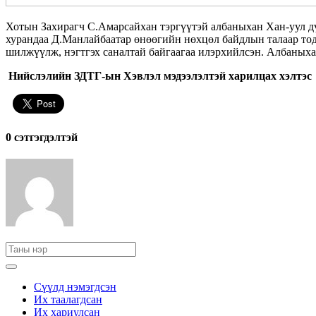
Хотын Захирагч С.Амарсайхан тэргүүтэй албаныхан Хан-уул дү
хурандаа Д.Манлайбаатар өнөөгийн нөхцөл байдлын талаар тод
шилжүүлж, нэгтгэх саналтай байгаагаа илэрхийлсэн. Албаныхан
Нийслэлийн ЗДТГ-ын Хэвлэл мэдээлэлтэй харилцах хэлтэс
0 cэтгэгдэлтэй
Сүүлд нэмэгдсэн
Их таалагдсан
Их хариулсан