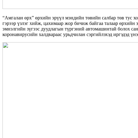
“Амгалан өрх” өрхийн эрүүл мэндийн төвийн салбар төв тус хо
гэрээр үзлэг хийж, цахимаар жор бичиж байгаа талаар өрхийн 
эмнэлгийн зүгээс дуудлагын түргэний автомашинтай болох са
коронавирусийн халдвараас урьдчилан сэргийлэхэд иргэдэд үнэ