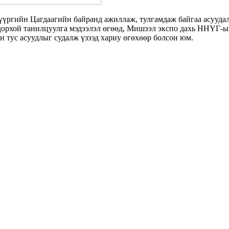
үргийн Цагдаагийн байранд ажиллаж, тулгамдаж байгаа асуудал 
орхой танилцуулга мэдээлэл өгөөд, Мишээл экспо дахь ННҮГ-ын
 тус асуудлыг судалж үзээд хариу өгөхөөр болсон юм.