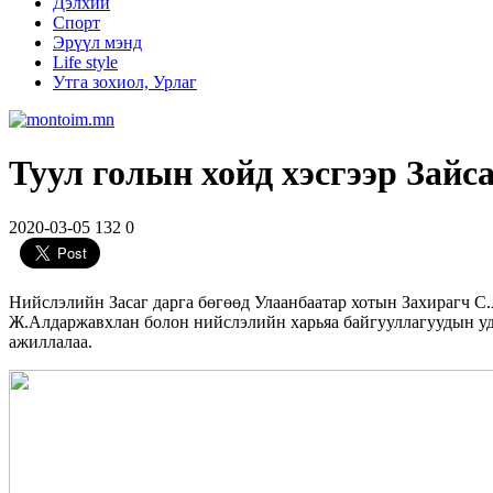
Дэлхий
Спорт
Эрүүл мэнд
Life style
Утга зохиол, Урлаг
Туул голын хойд хэсгээр Зай
2020-03-05
132
0
Нийслэлийн Засаг дарга бөгөөд Улаанбаатар хотын Захирагч С
Ж.Алдаржавхлан болон нийслэлийн харьяа байгууллагуудын уди
ажиллалаа.