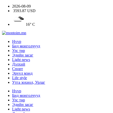
2026-08-09
3593.87 USD
16° C
Нүүр
Бид монголчууд
Улс төр
Эдийн засаг
Light news
Дэлхий
Спорт
Эрүүл мэнд
Life style
Утга зохиол, Урлаг
Нүүр
Бид монголчууд
Улс төр
Эдийн засаг
Light news