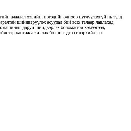
ийн ачаалал хэвийн, иргэдийг олноор цуглуулахгүй нь тулд
аралтай шийдвэрүүлэх асуудал бий эсэх талаар лавлахад
втомашиныг даруй шийдвэрлэх боломжтой хэмээгээд,
үйлсээр хангаж ажиллах болно гэдгээ илэрхийллээ.