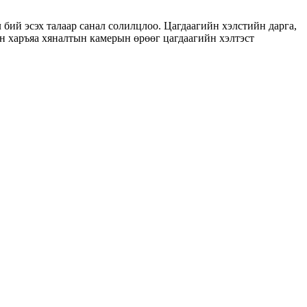
бий эсэх талаар санал солилцлоо. Цагдаагийн хэлстийн дарга,
 харъяа хяналтын камерын өрөөг цагдаагийн хэлтэст