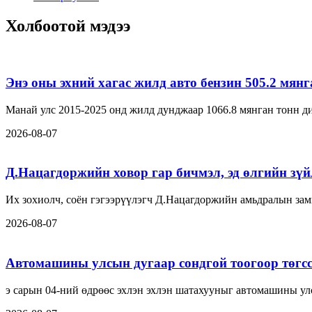
Холбоотой мэдээ
Энэ оны эхний хагас жилд авто бензин 505.2 мян
Манай улс 2015-2025 онд жилд дунджаар 1066.8 мянган тонн ди
2026-08-07
Д.Нацагдоржийн ховор гар бичмэл, эд өлгийн зүйл
Их зохиолч, соён гэгээрүүлэгч Д.Нацагдоржийн амьдралын замн
2026-08-07
Автомашины улсын дугаар сондгой тоогоор төгсс
э сарын 04-ний өдрөөс эхлэн эхлэн шатахууныг автомашины ул