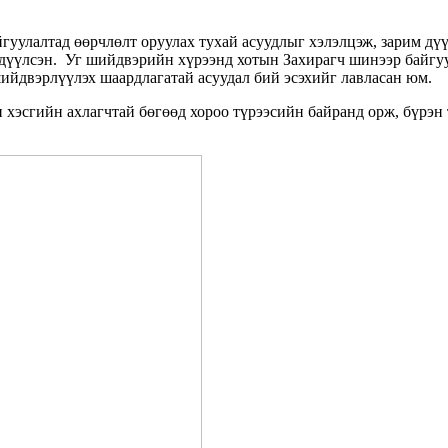
гуулалтад өөрчлөлт оруулах тухай асуудлыг хэлэлцэж, зарим дү
гдүүлсэн. Уг шийдвэрийн хүрээнд хотын Захирагч шинээр байгуу
ийдвэрлүүлэх шаардлагатай асуудал бий эсэхийг лавласан юм.
н хэсгийн ахлагчтай бөгөөд хороо түрээсийн байранд орж, бүрэн 