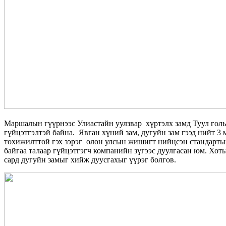
Маршалын гүүрнээс Улиастайн уулзвар хүртэлх замд Туул голы
гүйцэтгэлтэй байна. Явган хүний зам, дугуйн зам гээд нийт 3 
тохижилттой гэх зэрэг олон улсын жишигт нийцсэн стандарты
байгаа талаар гүйцэтгэгч компанийн зүгээс дуулгасан юм. Хот
сард дугуйн замыг хийж дуусгахыг үүрэг болгов.