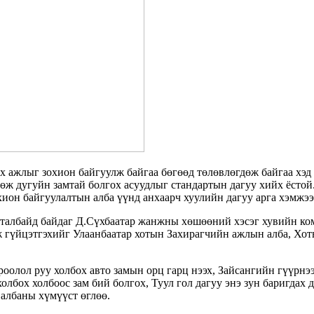
 ажлыг зохион байгуулж байгаа бөгөөд төлөвлөгдөж байгаа хэд 
гөж дугуйн замтай болгох асуудлыг стандартын дагуу хийх ёст
хион байгуулалтын алба үүнд анхаарч хуулийн дагуу арга хэмжээ 
 талбайд байдаг Д.Сүхбаатар жанжны хөшөөний хэсэг хувийн к
гүйцэтгэхийг Улаанбаатар хотын Захирагчийн ажлын алба, Хоты
оолол руу холбох авто замын орц гарц нээх, Зайсангийн гүүрнэ
лбох холбоос зам бий болгох, Туул гол дагуу энэ зун баригдах 
 албаны хүмүүст өглөө.