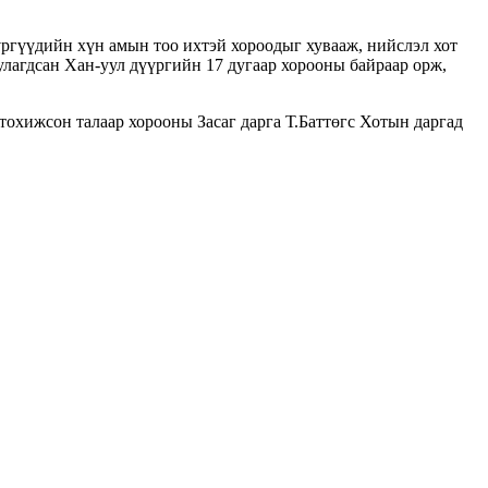
үргүүдийн хүн амын тоо ихтэй хороодыг хувааж, нийслэл хот
лагдсан Хан-уул дүүргийн 17 дугаар хорооны байраар орж,
тохижсон талаар хорооны Засаг дарга Т.Баттөгс Хотын даргад