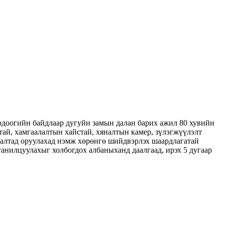
одоогийн байдлаар дугуйн замын далан барих ажил 80 хувийн
йтай, хамгаалалтын хайстай, хяналтын камер, зүлэгжүүлэлт
лалтад оруулахад нэмж хөрөнгө шийдвэрлэх шаардлагатай
танилцуулахыг холбогдох албаныханд даалгаад, ирэх 5 дугаар