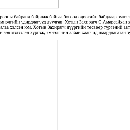
рооны байранд байрлаж байгаа бөгөөд одоогийн байдлаар эмнэлг
эмнэлгийн удирдлагууд дуулгав. Хотын Захирагч С.Амарсайхан я
налаа хэлсэн юм. Хотын Захирагч дүүргийн төсвөөр түргэний а
н зөв мэдээлэл хүргэж, эмнэлгийн албан хаагчид шаардлагатай з