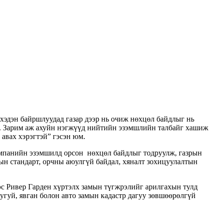
хэдэн байршлуудад газар дээр нь очиж нөхцөл байдлыг нь
ой. Зарим аж ахуйн нэгжүүд нийтийн эзэмшлийн талбайг хашиж
авах хэрэгтэй” гэсэн юм.
омпанийн эзэмшилд орсон нөхцөл байдлыг тодруулж, газрын
н стандарт, орчны аюулгүй байдал, хяналт зохицуулалтын
эс Ривер Гарден хүртэлх замын түгжрэлийг арилгахын тулд
дугуй, явган болон авто замын кадастр дагуу зөвшөөрөлгүй