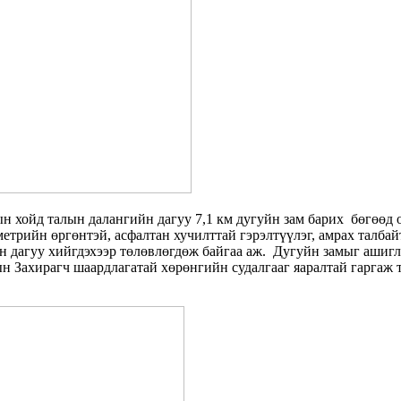
н хойд талын далангийн дагуу 7,1 км дугуйн зам барих бөгөөд 
метрийн өргөнтэй, асфалтан хучилттай гэрэлтүүлэг, амрах талба
н дагуу хийгдэхээр төлөвлөгдөж байгаа аж. Дугуйн замыг ашиг
ын Захирагч шаардлагатай хөрөнгийн судалгааг яаралтай гаргаж 