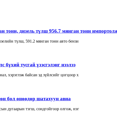
ган тонн, дизель түлш 956.7 мянган тонн импортол
зелийн түлш, 591.2 мянган тонн авто бензи
с бүхий тусгай үзэсгэлэнг нээлээ
ал, хэрэглэж байсан эд зүйлсийг цогцоор х
өн бол өнөөдөр шатахуун авна
сын дугаарын тэгш, сондгойгоор олгож, нэг