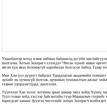
Улаанбаатар хотод нэмж найман байршилд дугуйн зам байгуулах
шалгалаа. Хотын Захирагч хэлэхдээ “Явган хүний замыг өргөт
явган хүн явах боломжгүй нарийнхан болгосон байна. Газар зо
Мөн Хан-уул дүүрэгт байрлах Удирдлагын академийн эзэмшил
эрхийг нь хүчингүй болгож, орчимын тохижилтын ажлыг хийж 
газрын удирдлагуудад даалгалаа.
Түүнчлэн Хан хиллс хотхоны арын замаар чанх хойш Хүннү хор
Туул голын хойд хэсгээр Зайсангийн гүүр-Маршалын гүүрийг хо
баригдсан хашааг буулгах чиглэлийг хотын Захирагч холбогдох