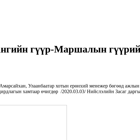
сангийн гүүр-Маршалын гүүрийг
.Амарсайхан, Улаанбаатар хотын ерөнхий менежер бөгөөд ажлын 
рдлагын хамтаар өчигдөр /2020.03.03/ Нийслэлийн Засаг даргы