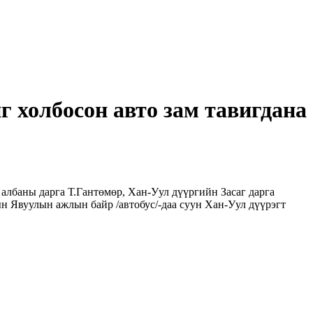
 холбосон авто зам тавигдана
албаны дарга Т.Гантөмөр, Хан-Уул дүүргийн Засаг дарга
н Явуулын ажлын байр /автобус/-даа суун Хан-Уул дүүрэгт