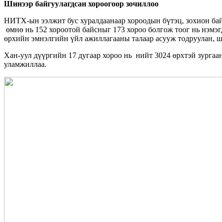
Шинээр байгуулагдсан хороогоор зочиллоо
НИТХ-ын ээлжит бус хуралдаанаар хороодын бүтэц, зохион бай
өмнө нь 152 хороотой байсныг 173 хороо болгож тоог нь нэмэ
өрхийн эмнэлгийн үйл ажиллагааны талаар асууж тодруулан, ш
Хан-уул дүүргийн 17 дугаар хороо нь нийт 3024 өрхтэй зургаа
уламжиллаа.