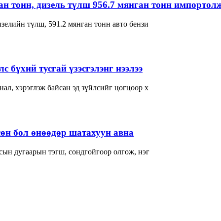
ган тонн, дизель түлш 956.7 мянган тонн импортол
зелийн түлш, 591.2 мянган тонн авто бензи
с бүхий тусгай үзэсгэлэнг нээлээ
ал, хэрэглэж байсан эд зүйлсийг цогцоор х
өн бол өнөөдөр шатахуун авна
сын дугаарын тэгш, сондгойгоор олгож, нэг