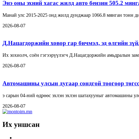
Энэ оны эхний хагас жилд авто бензин 505.2 мян
Манай улс 2015-2025 онд жилд дунджаар 1066.8 мянган тонн ди
2026-08-07
Д.Нацагдоржийн ховор гар бичмэл, эд өлгийн зүйл
Их зохиолч, соён гэгээрүүлэгч Д.Нацагдоржийн амьдралын замн
2026-08-07
Автомашины улсын дугаар сондгой тоогоор төгсс
э сарын 04-ний өдрөөс эхлэн эхлэн шатахууныг автомашины ул
2026-08-07
Их уншсан