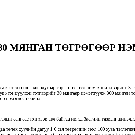
80 МЯНГАН ТӨГРӨГӨӨР Н
мжээг энэ оны хоёрдугаар сарын нэгнээс нэмэх шийдвэрийг Засг
увь тэнцүүлсэн тэтгэврийг 30 мянгаар нэмэгдүүлж 300 мянган тө
өр нэмэгдсэн байна.
алын сангаас тэтгэвэр авч байгаа иргэд Засгийн газрын шинэчлэ
аа төлөх хуулийн дагуу 1-6 сая төгрөгийн зээл 100 хувь тэглэгд
г болон тухайн арилжааны банк гэрээгээ шинэчлэн төлж барагдуу