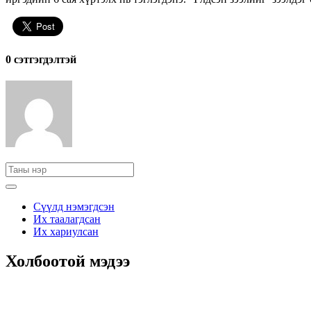
0 cэтгэгдэлтэй
Сүүлд нэмэгдсэн
Их таалагдсан
Их хариулсан
Холбоотой мэдээ