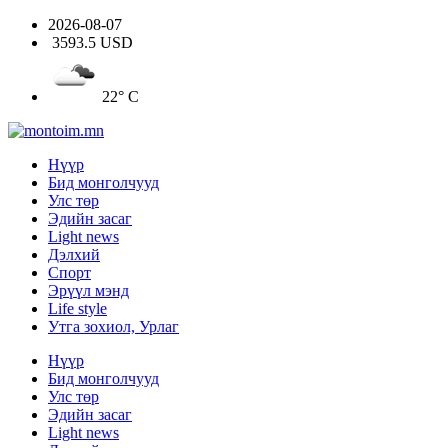
2026-08-07
3593.5 USD
22° C
Нүүр
Бид монголчууд
Улс төр
Эдийн засаг
Light news
Дэлхий
Спорт
Эрүүл мэнд
Life style
Утга зохиол, Урлаг
Нүүр
Бид монголчууд
Улс төр
Эдийн засаг
Light news