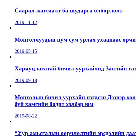
Саарал жагсаалт ба шударга олборлолт
2019-11-12
Монголчуудын нум сум урлах ухаанаас орчин
2019-05-15
Хариуцлагатай бичил уурхайчид Засгийн га
2019-09-18
Монголын бичил уурхайн нэгдсэн Дээвэр хол
буй хамгийн бодит хэлбэр юм
2019-08-22
“Уур амьсгалын өөрчлөлтийн эрсдэлийн даа