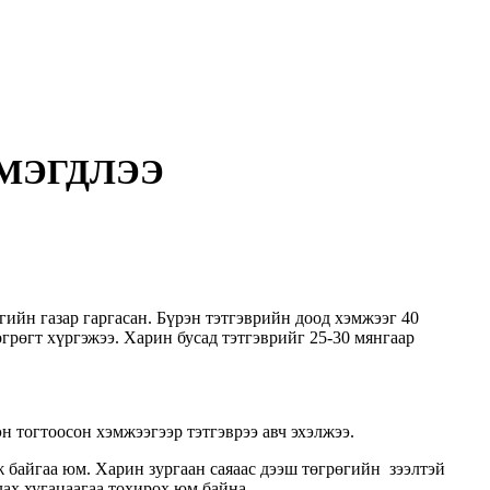
ЭМЭГДЛЭЭ
ийн газар гаргасан. Бүрэн тэтгэврийн доод хэмжээг 40
грөгт хүргэжээ. Харин бусад тэтгэврийг 25-30 мянгаар
н тогтоосон хэмжээгээр тэтгэврээ авч эхэлжээ.
эж байгаа юм. Харин зургаан саяаас дээш төгрөгийн зээлтэй
лах хугацаагаа тохирох юм байна.