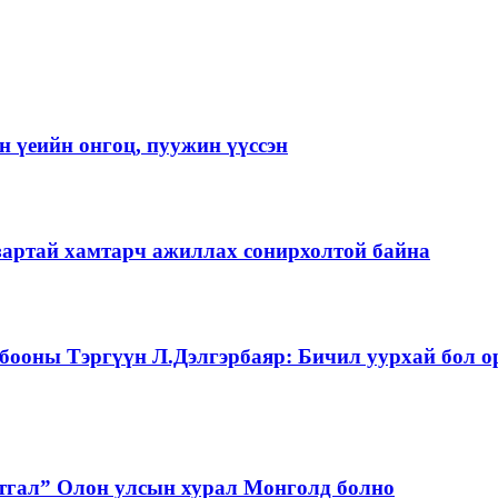
 үеийн онгоц, пуужин үүссэн
зартай хамтарч ажиллах сонирхолтой байна
бооны Тэргүүн Л.Дэлгэрбаяр: Бичил уурхай бол о
тгал” Олон улсын хурал Монголд болно