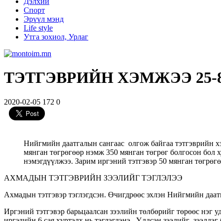
Дэлхий
Спорт
Эрүүл мэнд
Life style
Утга зохиол, Урлаг
ТЭТГЭВРИЙН ХЭМЖЭЭ 25-
2020-02-05
172
0
Нийгмийн даатгалын сангаас олгож байгаа тэтгэврийн хэ
мянган төгрөгөөр нэмж 350 мянган төгрөг болгосон бол х
нэмэгдүүлжээ. Зарим иргэний тэтгэвэр 50 мянган төгрөгө
АХМАДЫН ТЭТГЭВРИЙН ЗЭЭЛИЙГ ТЭГЛЭЛЭЭ
Ахмадын тэтгэвэр тэглэгдсэн. Өчигдрөөс эхлэн Нийгмийн даатг
Иргэний тэтгэвэр барьцаалсан зээлийн төлбөрийг төрөөс нэг уд
иргэдийн 6 сая хүртэлх нь тэглэгдэнэ. Үлдсэн зээлийг зээлдэ