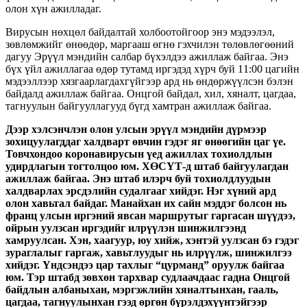
олон хүн ажилладаг.
Вирусын нөхцөл байдалтай холбоотойгоор энэ мэдээлэл,
зөвлөмжийг өнөөдөр, маргааш өгнө гэхчилэн төлөвлөгөөний
дагуу Эрүүл мэндийн салбар бүхэлдээ ажиллаж байгаа. Энэ
бүх үйл ажиллагаа өдөр тутамд иргэдэд хүрч буй 11:00 цагийн
мэдээллээр хязгаарлагдахгүйгээр ард нь өндөржүүлсэн бэлэн
байдалд ажиллаж байгаа. Онцгой байдал, хил, хяналт, цагдаа,
тагнуулын байгууллагууд бүгд хамтран ажиллаж байгаа.
Дээр хэлсэнчлэн олон улсын эрүүл мэндийн дүрмээр
зохицуулагддаг халдварт өвчин гэдэг яг өнөөгийн цаг үе.
Товчхондоо коронавирусын үед ажиллах тохиолдлын
удирдлагын тогтолцоо юм. ХӨСҮТ-д штаб байгуулагдан
ажиллаж байгаа. Энэ штаб илэрч буй тохиолдлуудын
халдварлах эрсдэлийн судалгааг хийдэг. Нэг хүний ард
олон хавьтал байдаг. Манайхан их сайн мэддэг болсон нь
франц улсын иргэний явсан маршрутыг гаргасан шүүдээ,
ойрын уулзсан иргэдийг илрүүлэн шинжилгээнд
хамруулсан. Хэн, хаагуур, юу хийж, хэнтэй уулзсан бэ гэдэг
зураглалыг гаргаж, хавьтлуудыг нь илрүүлж, шинжилгээ
хийдэг. Үндсэндээ цар тахлыг “цурманд” оруулж байгаа
юм. Тэр штабд зөвхөн тархвар судлаачдаас гадна Онцгой
байдлын албаныхан, мэргэжлийн хяналтынхан, гааль,
цагдаа, тагнуулынхан гээд өргөн бүрэлдэхүүнтэйгээр