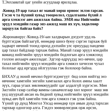
Т.Энхзаяатай цаг үеийн асуудлаар ярилцлаа.
-Ковид-19 цар тахал яг манай хөрш орноос эхлэн гарсан.
Гэсэн ч та бүхний хувьд тооцоолол, судалгааны бүхий л
арга хэмжээг авч ажиллаж байна. ЭМЯ-ны Нийгмийн
эрүүл мэндийн газар энэ ажилд маш их хүч, хөдөлмөр
зарцуулж байгаа байх?
-Коронавирус /Ковид-19/-ын халдварын дэгдэлт урд нь
бүртгэгдэж байгаагүй, өнөөдөр шинэ буюу сэргэн тархаж буй
хадварт өвчний тоонд ороод дэлхийн улс орнуудад пандеми
цар тахал байдлаар тархаж байна. Манай газар эрүүл мэндийн
яаманд нийгмийн эрүүл мэндийн бодлогын арга хэмжээнд
голлон анхаарч ажилладаг. Эдгээр өдрүүдэд энэ өвчин, цар
тахал нийгмийн эрүүл мэндийн арга хэмжээ хичнээн чухал
болохыг ард иргэдэд ойлгууллаа гэж болохоор байна.
БНХАУ-д эхний өвчлөл бүртгэгдэнгүүт бид олон нийтэд энэ
өвчнөөс хамгийн энгийн хамгаалах арга болох амны хаалт
зүүх, гараа угаах зөвлөмжүүдийг цаг алдалгүй хүргэсэн. Мөн
Засгийн газар салбар яамны санаачилгаар хөл хориог маш зөв
үед шуурхай авсан нь бидний хувьд нийгмийн эрүүл мэндийн
хувьд авч буй хамгийн том арга хэмжээ гэж үзэж байна.
Үүний үр дүнд Монгол Улсад өнөөдөр хүн амын дунд тархсан
тархвар одоогоор алга. Гэхдээ зөөвөрлөгдөж орж ирсэн,