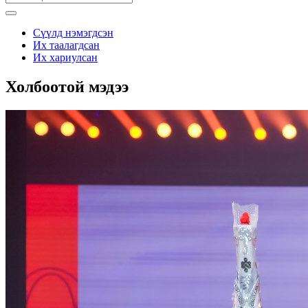
Сүүлд нэмэгдсэн
Их таалагдсан
Их хариулсан
Холбоотой мэдээ