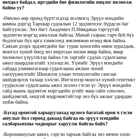
нөхцөл байдал, иргэдийн бие физилогийн онцлог нөлөөлж
байна уу?
-Өвчлөл өөр оронд бүртгэгдээд эхэлмэгц Эрүүл мэндийн
яамны дэргэд Тархвар судлалын 12 эрдэмтнээс бүрдсэн баг
байгуулсан. Энэ багт Академич П.Нямдаваа тэргүүтэй
эрдэмтэн мэргэд ажиллаж байгаа. Манай газраас гарч буй бүх
бодлогын бүх арга хэмжээнд зөвлөмжөө өгөөд явж байна.
Саяхан дээрх эрдэмтдийн баг гурав хоногийн өмнө хуралдаж,
монгол хүний биед энэ вирусын нөлөө ямар байна, ямар
нөлөөлөл үзүүлэхээр байна гэх зэргийг судлах судалгааны
ажил шаардлагатайг хэлэлцсэн. Үүнийг Эрүүл мэндийн
сайдад уламжилснаар судалгааны ажлын эхний
санхүүжилтийг Шинжлэх ухаан технологийн сангаас
шийдвэрлэх талаар хэлсэн. Ингэснээр монгол хүний генетикт
суурилсан судалгааны ажил эхэлнэ гэсэн үг. Эрүүл мэндийн
сайд маань эрдэмтэн мэргэдийн үгийг маш сайн сонсоно,
шийдэмгий, онцгой мэдрэмжтэйгээр энэ бүх ажлыг удирдан
хийж байна.
-Бусад оронтой харьцуулахад орлого багатай орон ч гэсэн
аюулыг бол сөрөөд даваад байгаа нь эрүүл мэндийн
салбарынхны чадварыг харуулж байгаа байх?
-Коронавиусын шинэ, сэргэн тархаж байгаа энэ өвчин олон