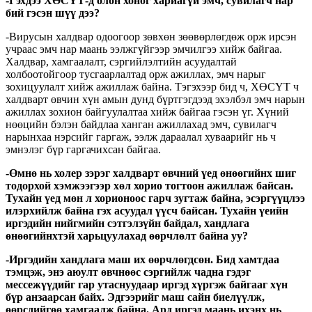
-Гэхдээ ХӨСҮТ-д олон хоног хариагүй эмч, сувилагч нар
бий гэсэн шүү дээ?
-Вирусын халдвар одоогоор зөвхөн зөөвөрлөгдөж орж ирсэн
учраас эмч нар маань ээлжгүйгээр эмчилгээ хийж байгаа.
Халдвар, хамгаалалт, сэргийлэлтийн асуудалтай
холбоотойгоор тусгаарлалтад орж ажиллах, эмч нарыг
зохицуулалт хийж ажиллаж байна. Тэгэхээр бид ч, ХӨСҮТ ч
халдварт өвчин хүн амын дунд бүртгэгдээд эхэлбэл эмч нарын
ажиллах зохион байгуулалтаа хийж байгаа гэсэн үг. Хүний
нөөцийн бэлэн байдлаа ханган ажиллахад эмч, сувилагч
нарынхаа нэрсийг гаргаж, ээлж дараалал хуваарийг нь ч
эмнэлэг бүр гаргачихсан байгаа.
-Өмнө нь холер зэрэг халдварт өвчний үед өнөөгийнх шиг
тодорхой хэмжээгээр хөл хорио тогтоон ажиллаж байсан.
Тухайн үед мөн л хорионоос гарч зугтаж байна, эсэргүүцлээ
илэрхийлж байна гэх асуудал үүсч байсан. Тухайн үеийн
иргэдийн нийгмийн сэтгэлзүйн байдал, хандлага
өнөөгийнхтэй харьцуулахад өөрчлөлт байна уу?
-Иргэдийн хандлага маш их өөрчлөгдсөн. Бид хамтдаа
тэмцэж, энэ аюулт өвчнөөс сэргийлж чадна гэдэг
мессежүүдийг гар утаснуудаар иргэд хүргэж байгааг хүн
бүр анзаарсан байх. Эдгээрийг маш сайн биелүүлж,
өөрсдийгөө хамгаалж байна. Ард иргэд маань ихэнх нь