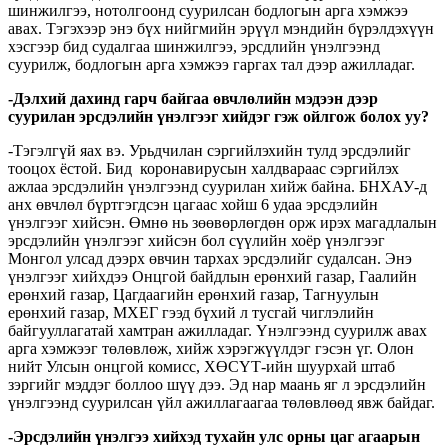
шинжилгээ, нотолгоонд суурилсан бодлогын арга хэмжээ
авах. Тэгэхээр энэ бүх нийгмийн эрүүл мэндийн бүрэлдэхүүн
хэсгээр бид судалгаа шинжилгээ, эрсдлийн үнэлгээнд
суурилж, бодлогын арга хэмжээ гаргах тал дээр ажилладаг.
-Дэлхий дахинд гарч байгаа өвчлөлийн мэдээн дээр
суурилан эрсдэлийн үнэлгээг хийдэг гэж ойлгож болох уу?
-Тэгэлгүй яах вэ. Урьдчилан сэргийлэхийн тулд эрсдэлийг
тооцох ёстой. Бид коронавирусын халдвараас сэргийлэх
ажлаа эрсдэлийн үнэлгээнд суурилан хийж байна. БНХАУ-д
анх өвчлөл бүртгэгдсэн цагаас хойш 6 удаа эрсдэлийн
үнэлгээг хийсэн. Өмнө нь зөөвөрлөгдөн орж ирэх магадлалын
эрсдэлийн үнэлгээг хийсэн бол сүүлийн хоёр үнэлгээг
Монгол улсад дээрх өвчин тархах эрсдэлийг судалсан. Энэ
үнэлгээг хийхдээ Онцгой байдлын ерөнхий газар, Гаалийн
ерөнхий газар, Цагдаагийн ерөнхий газар, Тагнуулын
ерөнхий газар, МХЕГ гээд бүхий л тусгай чиглэлийн
байгууллагатай хамтран ажилладаг. Үнэлгээнд суурилж авах
арга хэмжээг төлөвлөж, хийж хэрэгжүүлдэг гэсэн үг. Олон
нийт Улсын онцгой комисс, ХӨСҮТ-ийн шуурхай штаб
зэргийг мэддэг боллоо шүү дээ. Эд нар маань яг л эрсдэлийн
үнэлгээнд суурилсан үйл ажиллагаагаа төлөвлөөд явж байдаг.
-Эрсдэлийн үнэлгээ хийхэд тухайн улс орны цаг агаарын