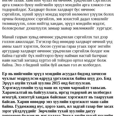
нөгөө талаас хамгийн чухал нь өвчнөөс урьдчилан сэргийлэх
арга хэмжээ буюу нийгмийн эрүүл мэндийн арга хэмжээ гэж
тодорхойлдог. Халдварт болон халдварт бус өвчнөөс
сэргийлэх, хүний эрүүл мэндэд хортой нөлөөлөл үзүүлж болох
орчны бохирдлоос сэргийлэх, зөв зохистой дадал хэвшлийг
төлөвшүүлэх, олон нийтэд хандан, эрүүл мэндийн мэдлэг,
боловсролыг дээшлүүлэх замаар заавар зөвлөмжийг хүргэдэг.
Манай газрын хувьд өвчнөөс урьдчилан сэргийлэх тал дээр
голлон ажилладаг. Тэгэхээр бид өнөөдөр халдварт өвчний үед
амны хаалт хэрэглэх, босон суунгаа гараа угаах зэрэг энгийн
аргуудаар халдварт өвчнөөс урьдчилан сэргийлж болдог юм
байна гэдгийг бүх нийтээрээ буюу найман настай балчраас
наян настай хөгшид хүртэл ой тойндоо ортол мэддэг болж
байна. Энэ л бидний хийж буй ажлын гол ач холбогдол.
Ер нь нийгмийн эрүүл мэндийн асуудал бидэнд хичнээн
чухлыг мэдрүүлсэн өдрүүд үргэлжилж байна шүү дээ. Бид
Эрүүл ахуйн тухай хуулиа 2015 онд батлуулсан.
Хэрэгжүүлэхийн тулд маш их хүчин чармайлт тавьсан.
Харамсалтай нь байгууллага, иргэд тодорхой ач холбогдол
өгөхгүй, хэнэггүй хандаж байснаас хэрэгжилт нь тааруухан
байсан. Харин өнөөдөр энэ хуулийн хэрэгжилт маш сайн
байна. Гудамжинд нус, цэрээ хаях, ил задгай газар бие засах
зэрэг үйлдлүүдийг Зөрчлийн тухай хуулийн дагуу
торгохоор болсон нь нэг талдаа Эрүүл ахуйн тухай хуулийн