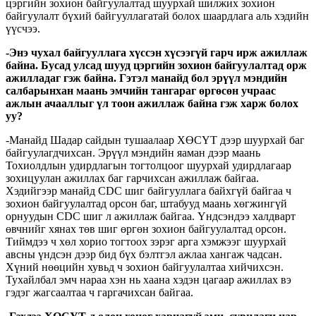
цэргийн зохион байгуулалтад шуурхай шилжих зохион
байгуулалт бүхий байгууллагатай болох шаардлага аль хэдийн
үүсчээ.
-Энэ чухал байгууллага хүссэн хүсээгүй гарч ирж ажиллаж
байна. Бусад улсад шууд цэргийн зохион байгуулалтад орж
ажилладаг гэж байна. Гэтэл манайд бол эрүүл мэндийн
салбарынхан маань эмчийн тангараг өргөсөн учраас
ажлын ачааллыг үл тоон ажиллаж байна гэж харж болох
уу?
-Манайд Шадар сайдын тушаалаар ХӨСҮТ дээр шуурхай баг
байгуулагдчихсан. Эрүүл мэндийн яаман дээр маань
Тохиолдлын удирдлагын тогтолцоог шуурхай удирдлагаар
зохицуулан ажиллах баг гарчихсан ажиллаж байгаа.
Хэдийгээр манайд CDC шиг байгууллага байхгүй байгаа ч
зохион байгуулалтад орсон баг, штабууд маань хөгжингүй
орнуудын CDC шиг л ажиллаж байгаа. Үндсэндээ халдварт
өвчнийг хянах төв шиг өргөн зохион байгуулалтад орсон.
Тиймдээ ч хөл хорио тогтоох зэрэг арга хэмжээг шуурхай
авсны үндсэн дээр бид бүх бэлтгэл ажлаа хангаж чадсан.
Хүний нөөцийн хувьд ч зохион байгуулалтаа хийчихсэн.
Тухайлбал эмч нараа хэн нь хаана хэдэн цагаар ажиллах вэ
гэдэг жагсаалтаа ч гаргачихсан байгаа.