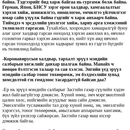
байна. Тэдгээрийг бид харж байгаа нь сургамж болж байна.
Герман, Япон, БНСУ зэрэг орон халдвар, хамгаалалтыг
хэрхэн хийж, шинжилгээ, оношлогоо, эмчилгээ үйлчилгээг
ямар сайн үзүүлж байна гэдгийг ч харж анхаарч байна.
Тиймдээ ч эрсдэлийн үнэлгээг хийж, хариу арга хэмжээний
төлөвлөлт гаргасан.
Тухайлбал, хоорондоо хамааралгүй буюу
алаг цоог халдвар гарсан нөхцөлд хэрхэн ажиллах вэ, өвчлөл
голомтон гарвал хэрхэн ажиллах вэ, нийт хүн амд өвчлөл
гарсан тохиолдолд хэрхэн хадварыг хумих вэ гэдгээ бүгдийг
нь төлөвлөөд байна.
-Коронавирусын халдвар, тархалт эрүүл мэндийн
салбарын хөгжлийг давхар шалгаж байна. Манайх ч
нөөцөө бэлтгэсэн талаар та сая хэлсэн. Энгийн үед эрүүл
мэндийн салбар тоног төхөөрөмж, эм бэлдмэлийн хувьд
хомсдолтой гэх гомдлоос тасардаггүй байсан даа?
-Ер нь эрүүл мэндийн салбарыг Засгийн газар сүүлийн хэдэн
жил байгаагүйгээр дэмжсэн. Хүний нөөц, эмч мэргэжилтний
цалин хөлс, нийгмийн асуудлыг маш сайн дэмжсэн.
Эмнэлгийн тусламжийн тал дээр хүний нөөц, эм, эмнэлгийн
хэрэгсэл, тоног төхөөрөмж, амьсгалын аппаратын хангамж,
бүх зүйл үнэхээр сайжирсан. Засгийн газар маш ихээр
дэмжиж байгаа.