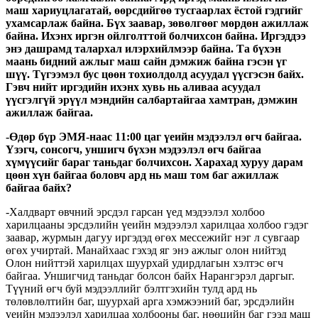
маш хариуцлагатай, өөрсдийгөө тусгаарлах ёстой гэдгийг
ухамсарлаж байна. Бүх заавар, зөвөлгөөг мөрдөн ажиллаж
байна. Ихэнх иргэн ойлголттой болчихсон байна. Иргэддээ
энэ дашрамд талархал илэрхийлмээр байна. Та бүхэн
маань бидний ажлыг маш сайн дэмжиж байна гэсэн үг
шүү. Түгээмэл бус цөөн тохиолдолд асуудал үүсгэсэн байх.
Гэвч нийт иргэдийн ихэнх хувь нь аливаа асуудал
үүсгэлгүй эрүүл мэндийн салбартайгаа хамтран, дэмжин
ажиллаж байгаа.
-Өдөр бүр ЭМЯ-наас 11:00 цаг үеийн мэдээлэл өгч байгаа.
Үзэгч, сонсогч, уншигч бүхэн мэдээлэл өгч байгаа
хүмүүсийг бараг таньдаг болчихсон. Харахад хуруу дарам
цөөн хүн байгаа боловч ард нь маш том баг ажиллаж
байгаа байх?
-Халдварт өвчний эрсдэл гарсан үед мэдээлэл холбоо
харилцааны эрсдэлийн үеийн мэдээлэл харилцаа холбоо гэдэг
заавар, журмын дагуу иргэдэд өгөх мессежийг нэг л сувгаар
өгөх учиртай. Манайхаас гэхэд яг энэ ажлыг олон нийтэд
Олон нийттэй харилцах шуурхай удирдлагын хэлтэс өгч
байгаа. Уншигчид таньдаг болсон байх Нарангэрэл даргыг.
Түүний өгч буй мэдээллийг бэлтгэхийн тулд ард нь
төлөвлөлтийн баг, шуурхай арга хэмжээний баг, эрсдэлийн
үеийн мэдээлэл харилцаа холбооны баг, нөөцийн баг гээд маш