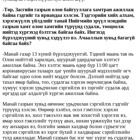
-Төр, Засгийн газрын олон байгууллага хамтран ажиллаж
байна гэдгийг та яриандаа хэлсэн. Тэдгээрийн хийх алхам,
хэрэгжүүлэх үйлдлийг танай Нийгмийн эрүүл мэндийн
газрын хамт олон хамгийн түрүүнд судалж, тооцоолж
нийтэд хүргэхэд бэлтгэж байгаа байх. Ингэхэд
бүрэлдэхүүний хувьд хэдүүлээ вэ. Ачааллын хувьд багагүй
байгаа байх?
-Манай газар 13 хүний бүрэлдэхүүнтэй. Тэдний маань тав нь
Олон нийттэй харилцах, шуурхай удирдлагын хэлтэст
ажиллаж байна. Энэ хэлтэс маань өдөр бүр 11:00 цагт
коронавирусын талаарх цаг үеийн шуурхай мэдээллийг өгч
байгааг одоо олон нийт мэддэг болсон. Дэлхий нийтэд цар
тахал ямар байна, тоо, судалгаа хэрхэн өөрчлөгдөж байна,
хүмүүс хэрхэн урьдчилан сэргийлэх вэ зэргийг судалж ард
иргэдэд цаг алдалгүй хүргэн ажиллаж байна.
Манай газрын хувьд өвчнөөс урьдчилан сэргийлэх гэдгийг
түрүүнд хэлсэн. Өөрөөр хэлбэл, осол гэмтлээс хэрхэн
сэргийлэх вэ, хоол тэжээлээ яаж зөв зохистой хэрэглэх вэ,
ямар хоол тэжээлийг түлхүү авах, нөхөн үржихүйн тал дээр
юу анхаарах вэ, бэлгийн замын халдвар болон сүрьеэгээс
хэрхэн сэргийлэх вэ зэрэг бүхий л халдвараас сэрийлэхийн
тулд ажилладаг. Манай газрын бас нэг чиг үүрэг нь судалгаа,