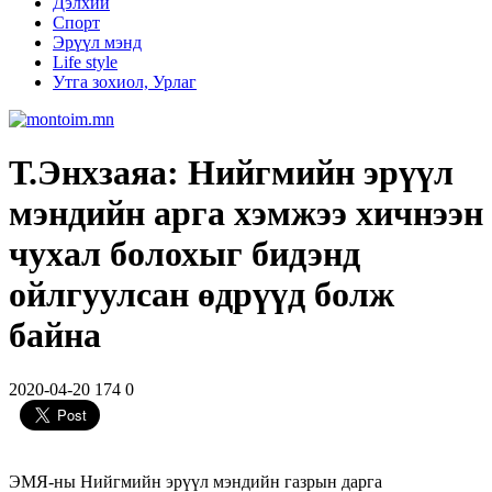
Дэлхий
Спорт
Эрүүл мэнд
Life style
Утга зохиол, Урлаг
Т.Энхзаяа: Нийгмийн эрүүл
мэндийн арга хэмжээ хичнээн
чухал болохыг бидэнд
ойлгуулсан өдрүүд болж
байна
2020-04-20
174
0
ЭМЯ-ны Нийгмийн эрүүл мэндийн газрын дарга