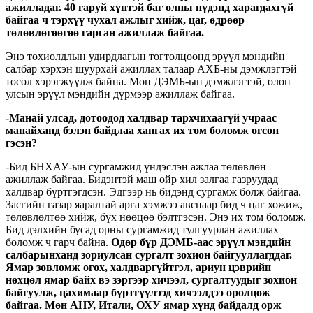
ажилладаг. 40 гаруй хүнтэй баг олны нүдэнд харагдахгүй
байгаа ч тэрхүү чухал ажлыг хийж, цаг, өдрөөр
төлөвлөгөөгөө гарган ажиллаж байгаа.
Энэ тохиолдлын удирдлагын тогтолцоонд эрүүл мэндийн
салбар хэрхэн шуурхай ажиллах талаар АХБ-ны дэмжлэгтэй
төсөл хэрэгжүүлж байна. Мөн ДЭМБ-ын дэмжлэгтэй, олон
улсын эрүүл мэндийн дүрмээр ажиллаж байгаа.
-Манай улсад, дотоодод халдвар тархчихаагүй учраас
манайханд бэлэн байдлаа хангах их том боломж өгсөн
гэсэн?
-Бид БНХАУ-ын сургамжид үндэслэн ажлаа төлөвлөн
ажиллаж байгаа. Бидэнтэй маш ойр хил залгаа газруудад
халдвар бүртгэгдсэн. Эдгээр нь бидэнд сургамж болж байгаа.
Засгийн газар яаралтай арга хэмжээ авснаар бид ч цаг хожиж,
төлөвлөлтөө хийж, бүх нөөцөө бэлтгэсэн. Энэ их том боломж.
Бид дэлхийн бусад орны сургамжид тулгуурлан ажиллах
боломж ч гарч байна.
Өдөр бүр ДЭМБ-аас эрүүл мэндийн
салбарынханд зориулсан сургалт зохион байгууллагддаг.
Ямар зөвлөмж өгөх, халдваргүйтгэл, ариун цэврийн
нөхцөл ямар байх вэ зэргээр хичээл, сургалтуудыг зохион
байгуулж, цахимаар бүртгүүлээд хичээлдээ оролцож
байгаа. Мөн АНУ, Итали, ОХУ ямар хүнд байдалд орж