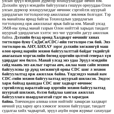
улсын эрүүл мэндийн дүрмээр зохицуулагддаг өвчин юм.
Дэлхийн эрүүл мэндийн байгууллага гишүүн орнууддаа Олон
улсын дүрмээр зохицуулагддаг өвчнөөс сэргийлэх шуурхай
удирдлагын тогтолцоогоор ажиллахыг зөвлөмж болгодог. Тэр
нь манайхны яриад байгаа Тохиолдлын удирдлагын
тогтолцоонд орж ажиллахыг ярьж байгаа юм. Манай улсад
ЭМЯ-ны хувьд манай газрын Олон нийттэй харьцах тандалт
шуурхай удирдлагын хэлтэс энэ чиг үүргийн дагуу ажиллаж
байна.
Дэлхийн бусад оронд Халдварт өвчнийг хянах
тогтолцоо буюу СиДиСи/CDC/-ийн тогтолцоо гэж бий. Энэ
тогтолцоо нь АНУ, БНХАУ зэрэг дэлхийн хөгжингүй маш
олон оронд нарийн зохион байгуулалттай байдаг төдийгүй
анагаахын мэргэжлийн бөгөөд цэргийн цолтой генерал хүн
удирддаг юм билээ. Манай улсад энэ удаа Эрүүл мэндийн
сайд маань энэ ажлыг гартаа авч, ажлаа маш сайн зохион
байгуулсны үр дүнд хөгжингүй орны CDC шиг л зохион
байгуулалтад орж ажиллаж байна. Үндсэндээ манай яам
CDC-гийн зохион байгуулалтад шуурхай шилжсэн. Эндээс
харж байхад цаашдаа CDC шиг хадварт өвчнөөс
сэргийлэхэд яаралтайгаар цэргийн зохион байгуулалтад
шуурхай шилжих, бэлэн байдлаа хангаж ажиллах
байгууллага шаардлагатай гэдэг нь ч харагдаж
байна.
Товчхондоо аливаа олон нийтийг хамарсан халдварт
өвчний үед хариу арга хэмжээг зохион байгуулдаг, тандалт
судалгаа хийх чадвартай, эрүүл ахуйн норм журмыг сахиулдаг