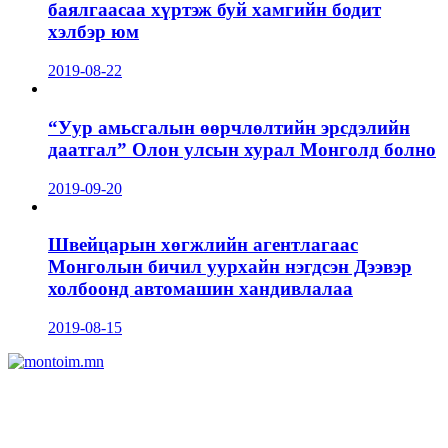
баялгаасаа хүртэж буй хамгийн бодит
хэлбэр юм
2019-08-22
“Уур амьсгалын өөрчлөлтийн эрсдэлийн
даатгал” Олон улсын хурал Монголд болно
2019-09-20
Швейцарын хөгжлийн агентлагаас
Монголын бичил уурхайн нэгдсэн Дээвэр
холбоонд автомашин хандивлалаа
2019-08-15