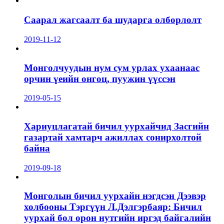
Саарал жагсаалт ба шударга олборлолт
2019-11-12
Монголчуудын нум сум урлах ухаанаас
орчин үеийн онгоц, пуужин үүссэн
2019-05-15
Хариуцлагатай бичил уурхайчид Засгийн
газартай хамтарч ажиллах сонирхолтой
байна
2019-09-18
Монголын бичил уурхайн нэгдсэн Дээвэр
холбооны Тэргүүн Л.Дэлгэрбаяр: Бичил
уурхай бол орон нутгийн иргэд байгалийн