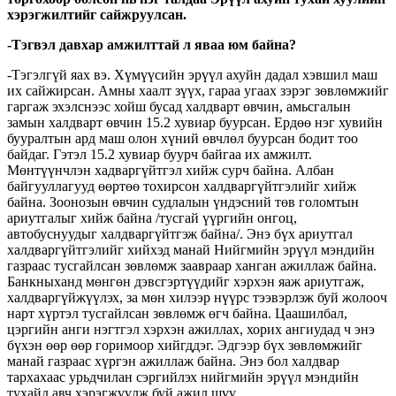
хэрэгжилтийг сайжруулсан.
-Тэгвэл давхар амжилттай л яваа юм байна?
-Тэгэлгүй яах вэ. Хүмүүсийн эрүүл ахуйн дадал хэвшил маш
их сайжирсан. Амны хаалт зүүх, гараа угаах зэрэг зөвлөмжийг
гаргаж эхэлснээс хойш бусад халдварт өвчин, амьсгалын
замын халдварт өвчин 15.2 хувиар буурсан. Ердөө нэг хувийн
бууралтын ард маш олон хүний өвчлөл буурсан бодит тоо
байдаг. Гэтэл 15.2 хувиар буурч байгаа их амжилт.
Мөнтүүнчлэн хадваргүйтгэл хийж сурч байна. Албан
байгууллагууд өөртөө тохирсон халдваргүйтгэлийг хийж
байна. Зоонозын өвчин судлалын үндэсний төв голомтын
ариутгалыг хийж байна /тусгай үүргийн онгоц,
автобуснуудыг халдваргүйтгэж байна/. Энэ бүх ариутгал
халдваргүйтгэлийг хийхэд манай Нийгмийн эрүүл мэндийн
газраас тусгайлсан зөвлөмж заавраар ханган ажиллаж байна.
Банкныханд мөнгөн дэвсгэртүүдийг хэрхэн яаж ариутгаж,
халдваргүйжүүлэх, за мөн хилээр нүүрс тээвэрлэж буй жолооч
нарт хүртэл тусгайлсан зөвлөмж өгч байна. Цаашилбал,
цэргийн анги нэгтгэл хэрхэн ажиллах, хорих ангиудад ч энэ
бүхэн өөр өөр горимоор хийгддэг. Эдгээр бүх зөвлөмжийг
манай газраас хүргэн ажиллаж байна. Энэ бол халдвар
тархахаас урьдчилан сэргийлэх нийгмийн эрүүл мэндийн
тухайд авч хэрэгжүүлж буй ажил шүү.