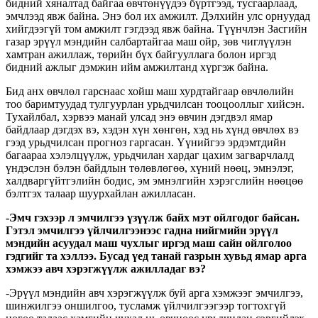
бидний хяналтад байгаа өвчтөнүүдээ бүртгээд, тусгаарлаад,
эмчлээд явж байна. Энэ бол их амжилт. Дэлхийн улс орнуудад
хийгдээгүй том амжилт гэгдээд явж байна. Түүнчлэн Засгийн
газар эрүүл мэндийн салбартайгаа маш ойр, зөв чиглүүлэн
хамтран ажиллаж, төрийн бүх байгууллага болон иргэд
бидний ажлыг дэмжин ийм амжилтанд хүргэж байна.
Бид анх өвчлөл гарснаас хойш маш хурдтайгаар өвчлөлийн
тоо баримтуудад тулгуурлан урьдчилсан тооцооллыг хийсэн.
Тухайлбал, хэрвээ манай улсад энэ өвчин дэгдвэл ямар
байдлаар дэгдэх вэ, хэдэн хүн хөнгөн, хэд нь хүнд өвчлөх вэ
гээд урьдчилсан прогноз гаргасан. Үүнийгээ эрдэмтдийн
багаараа хэлэлцүүлж, урьдчилан хардаг цахим загварчлалд
үндэслэн бэлэн байдлын төлөвлөгөө, хүний нөөц, эмнэлэг,
халдваргүйтгэлийн бодис, эм эмнэлгийн хэрэгслийн нөөцөө
бэлтгэх талаар шуурхайлан ажилласан.
-Эмч гэхээр л эмчилгээ үзүүлж байх мэт ойлгодог байсан.
Гэтэл эмчилгээ үйлчилгээнээс гадна нийгмийн эрүүл
мэндийн асуудал маш чухлыг иргэд маш сайн ойлголоо
гэдгийг та хэллээ. Бусад үед танай газрын хувьд ямар арга
хэмжээ авч хэрэгжүүлж ажилладаг вэ?
-Эрүүл мэндийн авч хэрэгжүүлж буй арга хэмжээг эмчилгээ,
шинжилгээ оншилгоо, тусламж үйлчилгээгээр тогтохгүй