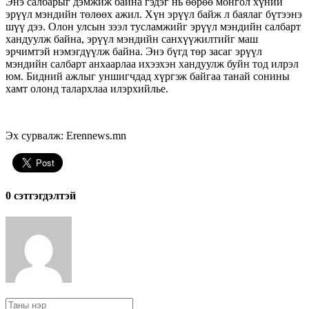
Энэ салбарыг дэмжиж байна гэдэг нь өөрөө монгол хүний
эрүүл мэндийн төлөөх ажил. Хүн эрүүл байж л баялаг бүтээнэ
шүү дээ. Олон улсын зээл тусламжийг эрүүл мэндийн салбарт
хандуулж байна, эрүүл мэндийн санхүүжилтийг маш
эрчимтэй нэмэгдүүлж байна. Энэ бүгд төр засаг эрүүл
мэндийн салбарт анхаарлаа ихээхэн хандуулж буйн тод илрэл
юм. Бидний ажлыг уншигчдад хүргэж байгаа танай сонины
хамт олонд талархлаа илэрхийлье.
Эх сурвалж: Erennews.mn
0 cэтгэгдэлтэй