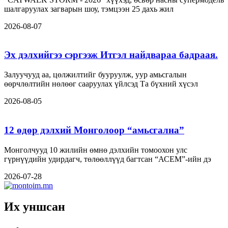
шалгаруулах загварын шоу, тэмцээн 25 дахь жил
2026-08-07
Эх дэлхийгээ сэргээж Итгэл найдвараа бадраая.
Залуучууд аа, цөлжилтийг бууруулж, уур амьсгалын
өөрчлөлтийн нөлөөг сааруулах үйлсэд Та бүхний хүсэл
2026-08-05
12 өдөр дэлхий Монголоор “амьсгална”
Монголчууд 10 жилийн өмнө дэлхийн томоохон улс
гүрнүүдийн удирдагч, төлөөллүүд багтсан “АСЕМ”-ийн дэ
2026-07-28
Их уншсан