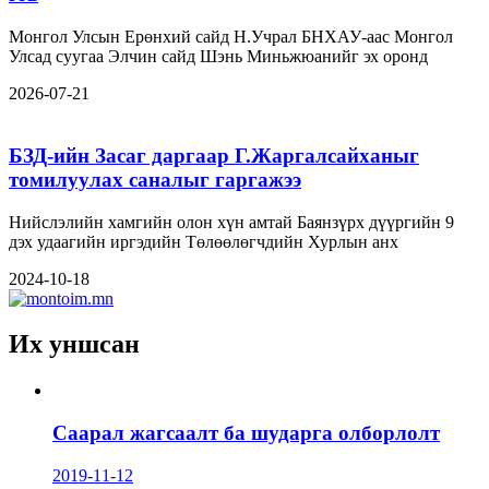
Монгол Улсын Ерөнхий сайд Н.Учрал БНХАУ-аас Монгол
Улсад суугаа Элчин сайд Шэнь Миньжюанийг эх оронд
2026-07-21
БЗД-ийн Засаг даргаар Г.Жаргалсайханыг
томилуулах саналыг гаргажээ
Нийслэлийн хамгийн олон хүн амтай Баянзүрх дүүргийн 9
дэх удаагийн иргэдийн Төлөөлөгчдийн Хурлын анх
2024-10-18
Их уншсан
Саарал жагсаалт ба шударга олборлолт
2019-11-12