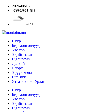
2026-08-07
3593.93 USD
24° C
Нүүр
Бид монголчууд
Улс төр
Эдийн засаг
Light news
Дэлхий
Спорт
Эрүүл мэнд
Life style
Утга зохиол, Урлаг
Нүүр
Бид монголчууд
Улс төр
Эдийн засаг
Light news