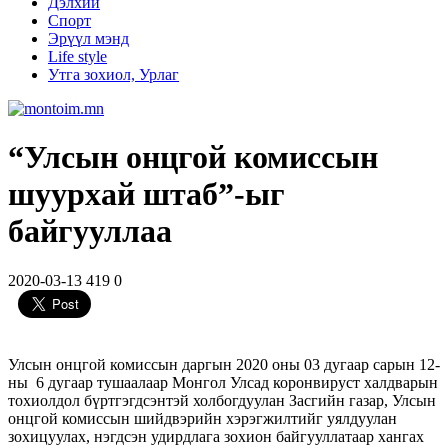
Дэлхий
Спорт
Эрүүл мэнд
Life style
Утга зохиол, Урлаг
“Улсын онцгой комиссын
шуурхай штаб”-ыг
байгууллаа
2020-03-13
419
0
Улсын онцгой комиссын даргын 2020 оны 03 дугаар сарын 12-
ны 6 дугаар тушаалаар Монгол Улсад коронвируст халдварын
тохиолдол бүртгэгдсэнтэй холбогдуулан Засгийн газар, Улсын
онцгой комиссын шийдвэрийн хэрэгжилтийг уялдуулан
зохицуулах, нэгдсэн удирдлага зохион байгууллатаар хангах