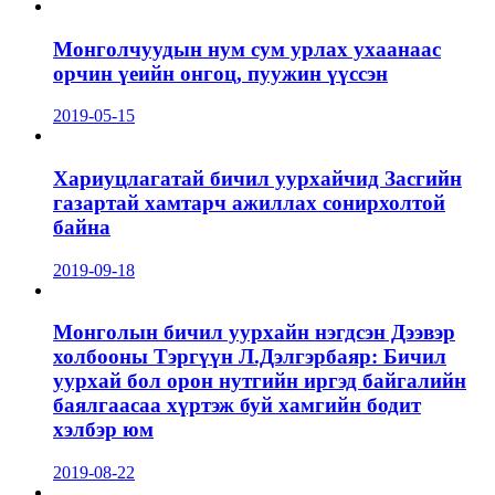
Монголчуудын нум сум урлах ухаанаас
орчин үеийн онгоц, пуужин үүссэн
2019-05-15
Хариуцлагатай бичил уурхайчид Засгийн
газартай хамтарч ажиллах сонирхолтой
байна
2019-09-18
Монголын бичил уурхайн нэгдсэн Дээвэр
холбооны Тэргүүн Л.Дэлгэрбаяр: Бичил
уурхай бол орон нутгийн иргэд байгалийн
баялгаасаа хүртэж буй хамгийн бодит
хэлбэр юм
2019-08-22