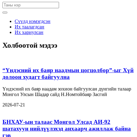
Сүүлд нэмэгдсэн
Их таалагдсан
Их хариулсан
Холбоотой мэдээ
“Үндэсний их баяр наадмын цогцолбор”-ыг Хүй
долоон худагт байгуулна
Үндэсний их баяр наадам зохион байгуулсан дүнгийн талаар
Монгол Улсын Шадар сайд Н.Номтойбаяр Засгий
2026-07-21
БНХАУ-ын талаас Монгол Улсад АИ-92
шатахуун нийлүүлэхэд анхаарч ажиллаж байна
гэв