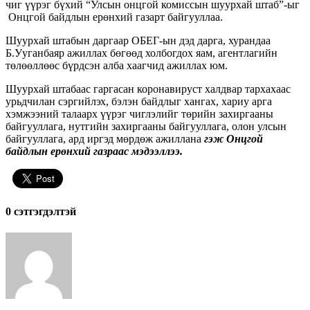
чиг үүрэг бүхий “Улсын онцгой комиссын шуурхай штаб”-ыг
Онцгой байдлын ерөнхий газарт байгууллаа.
Шуурхай штабын даргаар ОБЕГ-ын дэд дарга, хурандаа
Б.Ууганбаяр ажиллах бөгөөд холбогдох яам, агентлагийн
төлөөллөөс бүрдсэн алба хаагчид ажиллах юм.
Шуурхай штабаас гаргасан коронавируст халдвар тархахаас
урьдчилан сэргийлэх, бэлэн байдлыг хангах, хариу арга
хэмжээний талаарх үүрэг чиглэлийг төрийн захиргааны
байгууллага, нутгийн захиргааны байгууллага, олон улсын
байгууллага, ард иргэд мөрдөж ажиллана
гэж Онцгой
байдлын ерөнхий газраас мэдээллээ.
0 cэтгэгдэлтэй