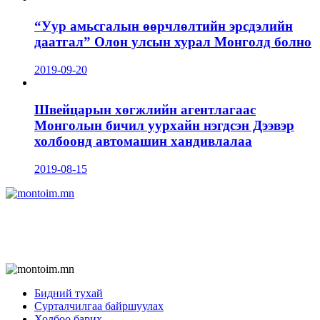
“Уур амьсгалын өөрчлөлтийн эрсдэлийн
даатгал” Олон улсын хурал Монголд болно
2019-09-20
Швейцарын хөгжлийн агентлагаас
Монголын бичил уурхайн нэгдсэн Дээвэр
холбоонд автомашин хандивлалаа
2019-08-15
Бидний тухай
Сурталчилгаа байршуулах
Холбоо барих