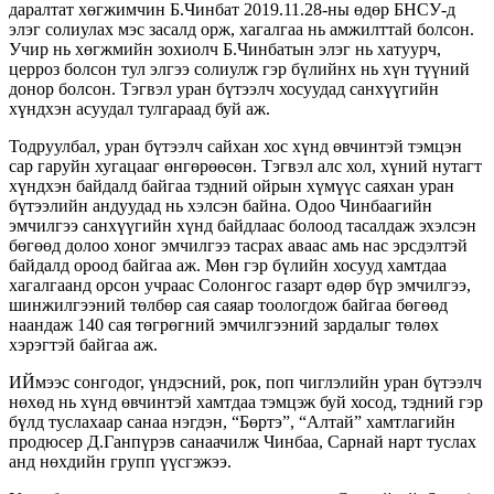
даралтат хөгжимчин Б.Чинбат 2019.11.28-ны өдөр БНСУ-д
элэг солиулах мэс засалд орж, хагалгаа нь амжилттай болсон.
Учир нь хөгжмийн зохиолч Б.Чинбатын элэг нь хатуурч,
церроз болсон тул элгээ солиулж гэр бүлийнх нь хүн түүний
донор болсон. Тэгвэл уран бүтээлч хосуудад санхүүгийн
хүндхэн асуудал тулгараад буй аж.
Тодруулбал, уран бүтээлч сайхан хос хүнд өвчинтэй тэмцэн
сар гаруйн хугацааг өнгөрөөсөн. Тэгвэл алс хол, хүний нутагт
хүндхэн байдалд байгаа тэдний ойрын хүмүүс саяхан уран
бүтээлийн андуудад нь хэлсэн байна. Одоо Чинбаагийн
эмчилгээ санхүүгийн хүнд байдлаас болоод тасалдаж эхэлсэн
бөгөөд долоо хоног эмчилгээ тасрах аваас амь нас эрсдэлтэй
байдалд ороод байгаа аж. Мөн гэр бүлийн хосууд хамтдаа
хагалгаанд орсон учраас Солонгос газарт өдөр бүр эмчилгээ,
шинжилгээний төлбөр сая саяар тоологдож байгаа бөгөөд
наандаж 140 сая төгрөгний эмчилгээний зардалыг төлөх
хэрэгтэй байгаа аж.
ИЙмээс сонгодог, үндэсний, рок, поп чиглэлийн уран бүтээлч
нөхөд нь хүнд өвчинтэй хамтдаа тэмцэж буй хосод, тэдний гэр
бүлд туслахаар санаа нэгдэн, “Бөртэ”, “Алтай” хамтлагийн
продюсер Д.Ганпүрэв санаачилж Чинбаа, Сарнай нарт туслах
анд нөхдийн групп үүсгэжээ.