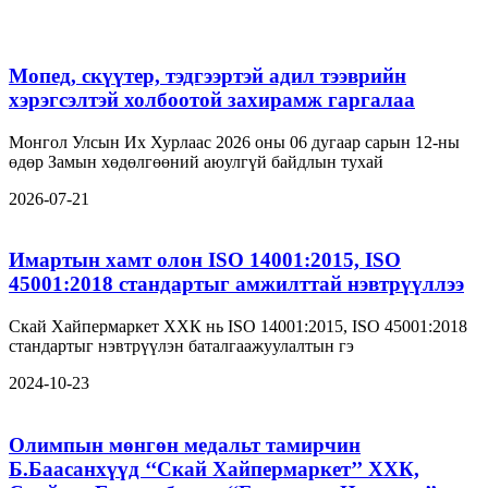
Мопед, скүүтер, тэдгээртэй адил тээврийн
хэрэгсэлтэй холбоотой захирамж гаргалаа
Монгол Улсын Их Хурлаас 2026 оны 06 дугаар сарын 12-ны
өдөр Замын хөдөлгөөний аюулгүй байдлын тухай
2026-07-21
Имартын хамт олон ISO 14001:2015, ISO
45001:2018 стандартыг амжилттай нэвтрүүллээ
Скай Хайпермаркет ХХК нь ISO 14001:2015, ISO 45001:2018
стандартыг нэвтрүүлэн баталгаажуулалтын гэ
2024-10-23
Олимпын мөнгөн медальт тамирчин
Б.Баасанхүүд ‘‘Скай Хайпермаркет’’ ХХК,