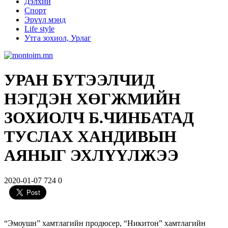
Дэлхий
Спорт
Эрүүл мэнд
Life style
Утга зохиол, Урлаг
УРАН БҮТЭЭЛЧИД
НЭГДЭН ХӨГЖМИЙН
ЗОХИОЛЧ Б.ЧИНБАТАД
ТУСЛАХ ХАНДИВЫН
АЯНЫГ ЭХЛҮҮЛЖЭЭ
2020-01-07
724
0
“Эмоушн” хамтлагийн продюсер, “Никитон” хамтлагийн