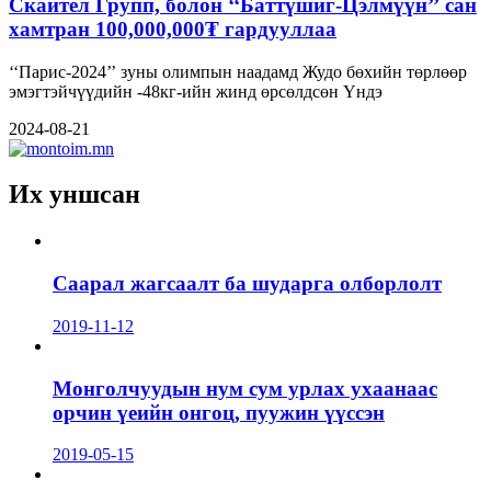
Скайтел Групп, болон ‘‘Баттүшиг-Цэлмүүн’’ сан
хамтран 100,000,000₮ гардууллаа
‘‘Парис-2024’’ зуны олимпын наадамд Жудо бөхийн төрлөөр
эмэгтэйчүүдийн -48кг-ийн жинд өрсөлдсөн Үндэ
2024-08-21
Их уншсан
Саарал жагсаалт ба шударга олборлолт
2019-11-12
Монголчуудын нум сум урлах ухаанаас
орчин үеийн онгоц, пуужин үүссэн
2019-05-15