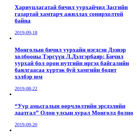
Хариуцлагатай бичил уурхайчид Засгийн
газартай хамтарч ажиллах сонирхолтой
байна
2019-09-18
Монголын бичил уурхайн нэгдсэн Дээвэр
холбооны Тэргүүн Л.Дэлгэрбаяр: Бичил
уурхай бол орон нутгийн иргэд байгалийн
баялгаасаа хүртэж буй хамгийн бодит
хэлбэр юм
2019-08-22
“Уур амьсгалын өөрчлөлтийн эрсдэлийн
даатгал” Олон улсын хурал Монголд болно
2019-09-20