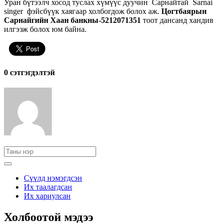
Уран бүтээлч хосод туслах хүмүүс дуучин Сарнайтай Sarnai
singer фэйсбүүк хаягаар холбогдож болох аж.
Цогтбаярын
Сарнайгийн Хаан банкны-5212071351
тоот дансанд хандив
илгээж болох юм байна.
0 cэтгэгдэлтэй
Сүүлд нэмэгдсэн
Их таалагдсан
Их хариулсан
Холбоотой мэдээ