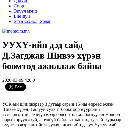
Дэлхий
Спорт
Эрүүл мэнд
Life style
Утга зохиол, Урлаг
УУХҮ-ийн дэд сайд
Д.Загджав Шивээ хүрэн
боомтод ажиллаж байна
2020-03-09
428
0
УОК-ын шийдвэрээр 3 дугаар сарын 15-ны өдрөөс эхлэн
Шивээ хүрэн, Гашуун сухайт боомтоор нүүрсний
тээвэрлэлтийг эхлүүлэхээр болсонтой холбогдуулан жолооч
нарын эрүүл ахуй, аюулгүй байдлыг хангах, тусгай журмаар
нүүрс тээвэрлэлтийг явуулах чиглэлийн дагуу Уул уурхай