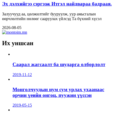
Эх дэлхийгээ сэргээж Итгэл найдвараа бадраая.
Залуучууд аа, цөлжилтийг бууруулж, уур амьсгалын
өөрчлөлтийн нөлөөг сааруулах үйлсэд Та бүхний хүсэл
2026-08-05
Их уншсан
Саарал жагсаалт ба шударга олборлолт
2019-11-12
Монголчуудын нум сум урлах ухаанаас
орчин үеийн онгоц, пуужин үүссэн
2019-05-15