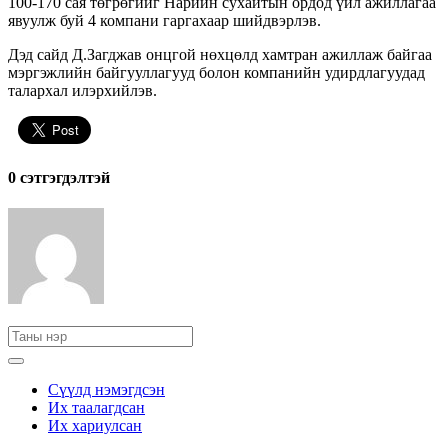
100-170 сая төгрөгийг Нарийн сухайтын ордод үйл ажиллагаа
явуулж буй 4 компани гаргахаар шийдвэрлэв.
Дэд сайд Д.Загджав онцгой нөхцөлд хамтран ажиллаж байгаа
мэргэжлийн байгууллагууд болон компанийн удирдлагуудад
талархал илэрхийлэв.
0 cэтгэгдэлтэй
Сүүлд нэмэгдсэн
Их таалагдсан
Их хариулсан