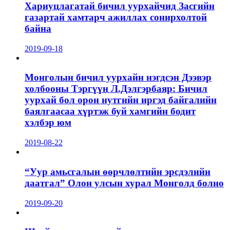
Хариуцлагатай бичил уурхайчид Засгийн
газартай хамтарч ажиллах сонирхолтой
байна
2019-09-18
Монголын бичил уурхайн нэгдсэн Дээвэр
холбооны Тэргүүн Л.Дэлгэрбаяр: Бичил
уурхай бол орон нутгийн иргэд байгалийн
баялгаасаа хүртэж буй хамгийн бодит
хэлбэр юм
2019-08-22
“Уур амьсгалын өөрчлөлтийн эрсдэлийн
даатгал” Олон улсын хурал Монголд болно
2019-09-20