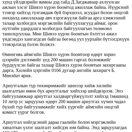
хүнд үйлдвэрийн яамны дэд сайд Д.Загджаваар ахлуулсан
ажлын хэсэг Шивээ хүрэн боомтод ажиллаж байна. Нүүрсний
тээвэр хийхэд тулгамдаж буй бэрхшээл, асуудал болон онцгой
нөхцөлд ажиллахаар авч хэрэгжүүлж байгаа арга хэмжээний
талаар холбогдох мэргэжлийн байгууллагууд аймаг, орон
нутгийн удирдлага холбогдох байгууллагын төлөөлөл
танилцууллаа. Мөн Шивээ хүрэн боомтын бэлтгэл ажил
үндсэндээ хангагдсан байгаа бөгөөд уул уурхайн бүтээгдэхүүн
тээвэрлэхэд бэлэн болжээ.
Өмнөгөвь аймгийн Шивээ хүрэн боомтоор өдөрт хорио
цээрийн дэглэмийг үед 200 машин гаргах боломжийг
бүрдүүлсэн байгаа талаар Шивээ хүрэн боомтын захиргааны
дарга, Хилийн цэргийн 0166 дугаар ангийн захирагч Б.
Мөнхбат ярив.
Ариутгалын түр төхөөрөмжийг шинээр хийж хилийн
шалгалтын өмнө бүх ариутгалыг хийхээр шийдвэрлэв. Энэ
байгууламжаар ариутгал халдваргүйжүүлэлт хийхэд 1машинд
10 литр ус зарцуулах өдөрт 200 машин ариутгах хүчин чадал
бүхий түр байгууламжийг хийх үүргийг аймгийн онцгой
комист үүрэг болгов.
Ариутгал хийгдсэний дараа гаалийн болон мэргэжлийн
хяналтын үзлэг шалгалт хийгдэх юм байна. Энд зарцуулагдах