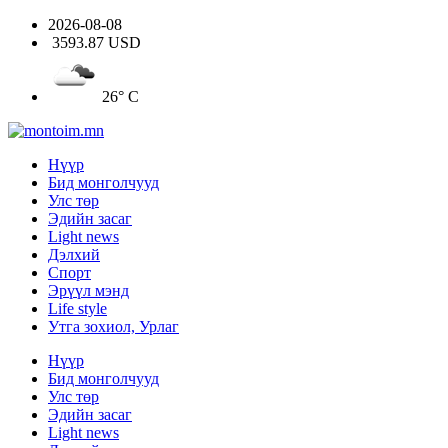
2026-08-08
3593.87 USD
26° C
Нүүр
Бид монголчууд
Улс төр
Эдийн засаг
Light news
Дэлхий
Спорт
Эрүүл мэнд
Life style
Утга зохиол, Урлаг
Нүүр
Бид монголчууд
Улс төр
Эдийн засаг
Light news