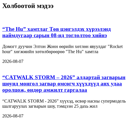
Холбоотой мэдээ
“The Hu” хамтлаг Төв цэнгэлдэх хүрээлэнд
наймдугаар сарын 08-нд тоглолтоо хийнэ
Домогт дуучин Элтон Жонн өөрийн хөтлөн явуулдаг "Rocket
hour" хөгжмийн хөтөлбөрөөрөө "The Hu" хамтла
2026-08-07
“CATWALK STORM – 2026” алдартай загварын
шоунд монгол загвар өмсөгч хүүхдүүд анх удаа
оролцож, өндөр амжилт гаргалаа
“CATWALK STORM - 2026” хүүхэд, өсвөр насны супермодель
шалгаруулах загварын шоу, тэмцээн 25 дахь жил
2026-08-07