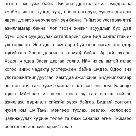
өгөөч гэж гуйж байна. Би энэ дүүрэгтээ ажил амьдралаа
холбож явсны хувьд, хүүхэд насаа өнгөрүүлж, сүү зарж дэгдэж
явсан дэнжээ өөрчлөхийг хүсч байна. Тиймээс улстөржилтгүй
ажилламаар байна. Хог гэсэн жижиг асуудлыг бус дэд
бүтэц, орон сууцжуулах хөтөлбөрийг хийе. Бид хангалттай их
улстөржлөө. Энэ дүүрэгт амьдарч буй олон иргэд өнөөдөр
дүүргийнхээ Засаг даргыг ч танихгүй байна. Аргагүй шүү дээ.
Хэдэн ч удаа Засаг даргаа солив. Ийм их хүн амтай атлаа
хогоо ачиж чадахгүй улстөржсөн байна шүү дээ. Одоо энэ
улстөржилтийг дуусгая. Хамтдаа ажил хийе. Биднийг багаар
нь сонгооч гэж хүсэж байгаа шалтгаан энэ юм. Баянзүрх
дүүрэгт МАН-аас илгээсэн таван хүн гар сэтгэл нийлэн
ажиллаж, өөрчлөлт хийхийг хүсэж байгаа. Бидний сонголт
чухал юм шүү. Таны мөнгөөр туслах, зөвлөх, жолоочоо
цалинжуулах хүмүүсийн төлөө та бүхэн саналаа өгнө. Тиймээс
сонголтоо зөв хийгээрэй” гэлээ.