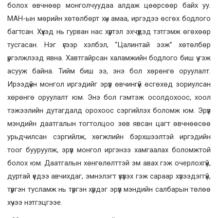
болох өвчнөөр монголчуудаа алдаж цөөрсөөр байх уу.
МАН-ын мөрийн хөтөлбөрт хүн амаа, иргэдээ өсгөх бодлого
багтсан. Хүүхэд нь гурван нас хүртэл эхчүүдэд тэтгэмж өгөхөөр
тусгасан. Нэг үгээр хэлбэл, “Цалинтай ээж” хөтөлбөр
үргэлжлээд явна. Хавтгайрсан халамжийн бодлого биш үү гэж
асууж байна. Тийм биш ээ, энэ бол хөрөнгө оруулалт.
Ирээдүйн монгол иргэдийг эрүүл өвчингүй өсгөхөд зориулсан
хөрөнгө оруулалт юм. Энэ бол гэмтэж осолдохоос, хоол
тэжээлийн дутагдалд орохоос сэргийлэх боломж юм. Эрүүл
мэндийн даатгалын тогтолцоо зөв явсан цагт өвчнөөсөө
урьдчилсан сэргийлж, хөгжлийн бэрхшээлтэй иргэдийн
тоог бууруулж, эрүүл монгол иргэнээ хамгаалах боломжтой
болох юм. Даатгалын хөнгөлөлттэй эм авах гэж очерлохгүй,
дуртай үедээ авчихдаг, эмнэлэгт үзүүлэх гэж сараар хүлээдэггүй,
түргэн тусламж нь түргэн хүрдэг эрүүл мэндийн салбарын төлөө
хүчээ нэтгэцгээе.