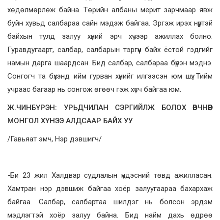
хөдөлмөрлөж байна. Төрийн албаны мерит зарчмаар явж
буйн хувьд салбараа сайн мэдэж байгаа. Эргэж ирэх нүүртэй
байхын тулд залуу хүний эрч хүчээр ажиллах болно.
Гуравдугаарт, салбар, салбарын тэргүүн байх ёстой гэдгийг
намын дарга шаардсан. Бид салбар, салбараа бүрэн мэднэ.
Сонгогч та бүхэнд ийм гурван хүнийг илгээсэн юм шүү. Тийм
учраас багаар нь сонгож өгөөч гэж хүсч байгаа юм.
Ж.ЧИНБҮРЭН: УРЬДЧИЛАН СЭРГИЙЛЖ БОЛОХ ӨВЧНӨӨР
МОНГОЛ ХҮНЭЭ АЛДСААР БАЙХ УУ
/Гавьяат эмч, Нэр дэвшигч/
-Би 23 жил Халдвар судлалын үндэсний төвд ажилласан.
Хамтран нэр дэвшиж байгаа хоёр залуугаараа бахархаж
байгаа. Салбар, салбартаа шилдэг нь болсон эрдэм
мэдлэгтэй хоёр залуу байна. Бид найм дахь өдрөө