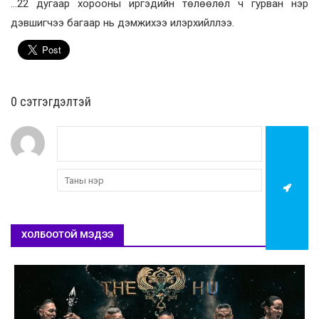
…22 дугаар хорооны иргэдийн төлөөлөл ч гурван нэр
дэвшигчээ багаар нь дэмжихээ илэрхийллээ.
0 cэтгэгдэлтэй
ХОЛБООТОЙ МЭДЭЭ