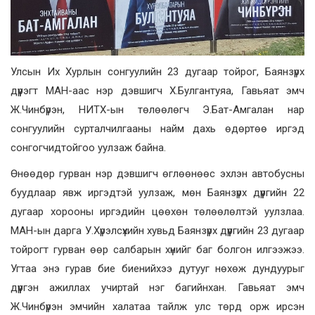
Улсын Их Хурлын сонгуулийн 23 дугаар тойрог, Баянзүрх
дүүрэгт МАН-аас нэр дэвшигч Х.Булгантуяа, Гавьяат эмч
Ж.Чинбүрэн, НИТХ-ын төлөөлөгч Э.Бат-Амгалан нар
сонгуулийн сурталчилгааны найм дахь өдөртөө иргэд
сонгогчидтойгоо уулзаж байна.
Өнөөдөр гурван нэр дэвшигч өглөөнөөс эхлэн автобусны
буудлаар явж иргэдтэй уулзаж, мөн Баянзүрх дүүргийн 22
дугаар хорооны иргэдийн цөөхөн төлөөлөлтэй уулзлаа.
МАН-ын дарга У.Хүрэлсүхийн хувьд Баянзүрх дүүргийн 23 дугаар
тойрогт гурван өөр салбарын хүнийг баг болгон илгээжээ.
Угтаа энэ гурав бие биенийхээ дутууг нөхөж дундуурыг
дүүргэн ажиллах учиртай нэг багийнхан. Гавьяат эмч
Ж.Чинбүрэн эмчийн халатаа тайлж улс төрд орж ирсэн