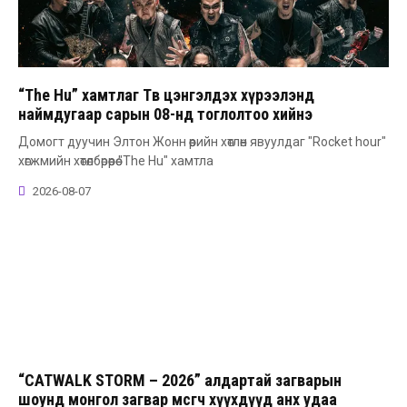
“The Hu” хамтлаг Төв цэнгэлдэх хүрээлэнд
наймдугаар сарын 08-нд тоглолтоо хийнэ
Домогт дуучин Элтон Жонн өөрийн хөтлөн явуулдаг "Rocket hour"
хөгжмийн хөтөлбөрөөрөө "The Hu" хамтла
2026-08-07
“CATWALK STORM – 2026” алдартай загварын
шоунд монгол загвар өмсөгч хүүхдүүд анх удаа