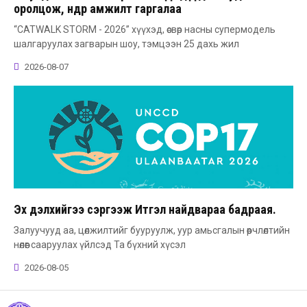
оролцож, өндөр амжилт гаргалаа
“CATWALK STORM - 2026” хүүхэд, өсвөр насны супермодель
шалгаруулах загварын шоу, тэмцээн 25 дахь жил
2026-08-07
Эх дэлхийгээ сэргээж Итгэл найдвараа бадраая.
Залуучууд аа, цөлжилтийг бууруулж, уур амьсгалын өөрчлөлтийн
нөлөөг сааруулах үйлсэд Та бүхний хүсэл
2026-08-05