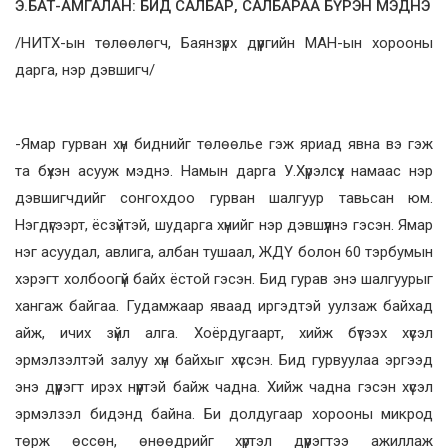
Э.БАТ-АМГАЛАН: БИД САЛБАР, САЛБАРАА БҮРЭН МЭДНЭ
/НИТХ-ын төлөөлөгч, Баянзүрх дүүргийн МАН-ын хорооны
дарга, нэр дэвшигч/
-Ямар гурван хүн биднийг төлөөлье гэж яриад явна вэ гэж
та бүхэн асууж мэднэ. Намын дарга У.Хүрэлсүх намаас нэр
дэвшигчдийг сонгохдоо гурван шалгуур тавьсан юм.
Нэгдүгээрт, ёсзүйтэй, шударга хүнийг нэр дэвшүүлнэ гэсэн. Ямар
нэг асуудал, авлига, албан тушаал, ЖДҮ болон 60 тэрбумын
хэрэгт холбоогүй байх ёстой гэсэн. Бид гурав энэ шалгуурыг
хангаж байгаа. Гудамжаар яваад иргэдтэй уулзаж байхад
айж, ичих зүйл алга. Хоёрдугаарт, хийж бүтээх хүсэл
эрмэлзэлтэй залуу хүн байхыг хүссэн. Бид гурвуулаа эргээд
энэ дүүрэгт ирэх нүүртэй байж чадна. Хийж чадна гэсэн хүсэл
эрмэлзэл бидэнд байна. Би долдугаар хорооны микрод
төрж өссөн, өнөөдрийг хүртэл дүүрэгтээ ажиллаж