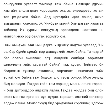
сонгуулийн уулзалт хийгээд явж байна. Баянзүрх дүүргийн
хамгийн алслагдсан хороодоос эхэлж, өнөөдрөөс хотын
төв рүү дөхөж байна. Ард иргэдийн хүсэл санал, ажил
амьдралыг сонслоо. Ж. Чинбүрэн миний бие цагаан халатаа
тайлаад Их хурлын сонгуульд өрсөлдсөн шалтгаан нь
монгол хүнээ эрүүл байлгах зорилго юм.
Оны өмнөхөн МАН-ын дарга У.Хүрэлсүх надтай уулзаад “Би
салбар бүрийн хүмүүсийг нэр дэвшүүлэхийг хүсэж байна. Та надтай
баг болон ажиллаж, эрүүл мэндийн салбарт өөрчлөлт
шинэчлэлт хийх хэрэгтэй байна” гэж хүссэн. Тиймээс би
бодлогын түвшинд ажиллаж, өөрчлөлт шинэчлэлт хийх
ёстой юм байна гэж бодож улс төрд орлоо. Монголчууд
бид цөөхүүлээ. Гэхдээ хоёр том хөршид маань өвчин гарсан
ч бид дотооддоо алдахгүй явлаа. Гэхдээ жилдээ бид олон
олон монгол иргэнээ зүрх судас, харвалт, элэгний өвчнөөр
алдаж байна. Монголчууд бид урьдчилан сэргийлж, эдгээж