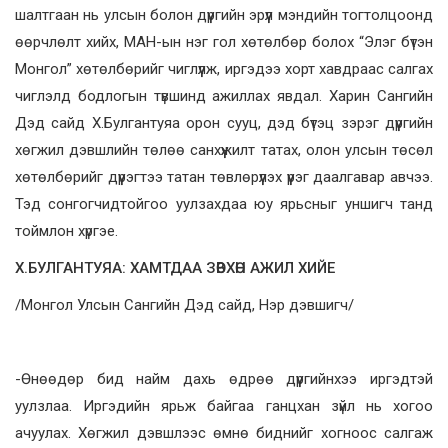
шалтгаан нь улсын болон дүүргийн эрүүл мэндийн тогтолцоонд
өөрчлөлт хийх, МАН-ын нэг гол хөтөлбөр болох “Элэг бүтэн
Монгол” хөтөлбөрийг чиглүүлж, иргэдээ хорт хавдраас салгах
чиглэлд бодлогын түвшинд ажиллах явдал. Харин Сангийн
Дэд сайд Х.Булгантуяа орон сууц, дэд бүтэц зэрэг дүүргийн
хөгжил дэвшлийн төлөө санхүүжилт татах, олон улсын төсөл
хөтөлбөрийг дүүрэгтээ татан төвлөрүүлэх үүрэг даалгавар авчээ.
Тэд сонгогчидтойгоо уулзахдаа юу ярьсныг уншигч танд
тоймлон хүргэе.
Х.БУЛГАНТУЯА: ХАМТДАА ЗӨВХӨН АЖИЛ ХИЙЕ
/Монгол Улсын Сангийн Дэд сайд, Нэр дэвшигч/
-Өнөөдөр бид найм дахь өдрөө дүүргийнхээ иргэдтэй
уулзлаа. Иргэдийн ярьж байгаа ганцхан зүйл нь хогоо
ачуулах. Хөгжил дэвшлээс өмнө биднийг хогноос салгаж