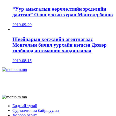
“Уур амьсгалын өөрчлөлтийн эрсдэлийн
даатгал” Олон улсын хурал Монголд болно
2019-09-20
Швейцарын хөгжлийн агентлагаас
Монголын бичил уурхайн нэгдсэн Дээвэр
холбоонд автомашин хандивлалаа
2019-08-15
Бидний тухай
Сурталчилгаа байршуулах
Холбоо барих