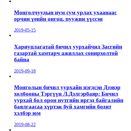
Монголчуудын нум сум урлах ухаанаас
орчин үеийн онгоц, пуужин үүссэн
2019-05-15
Хариуцлагатай бичил уурхайчид Засгийн
газартай хамтарч ажиллах сонирхолтой
байна
2019-09-18
Монголын бичил уурхайн нэгдсэн Дээвэр
холбооны Тэргүүн Л.Дэлгэрбаяр: Бичил
уурхай бол орон нутгийн иргэд байгалийн
баялгаасаа хүртэж буй хамгийн бодит
хэлбэр юм
2019-08-22