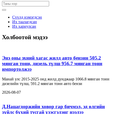
Сүүлд нэмэгдсэн
Их таалагдсан
Их хариулсан
Холбоотой мэдээ
Энэ оны эхний хагас жилд авто бензин 505.2
мянган тонн, дизель түлш 956.7 мянган тонн
импортолжээ
Манай улс 2015-2025 онд жилд дунджаар 1066.8 мянган тонн
дизелийн түлш, 591.2 мянган тонн авто бензи
2026-08-07
Д.Нацагдоржийн ховор гар бичмэл, эд өлгийн
зүйлс бүхий тусгай үзэсгэлэнг нээлээ