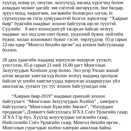
хүүхэд, өсвөр үе, оюутан, залуучууд, насанд хүрэгчид болон
ахмадын чөлөөт цагийг зөв соёлтой өнгөрүүлэх, бие бялдар,
эрүүл мэнд, хөдөлгөөн, хөгжмийн боловсрол олгож, ёс
суртахууны өв тэгш хүмүүжилтэй болгох зорилгоор “Хаврын
баяр” бүжгийн наадмыг зохион байгуулж ирсэн түүхтэй.
Сүүлийн 8 жил зохиогдоогүй тасарсан байсан энэхүү
наадмыг энэ онд цэнгээнт бүжиг, үндэсний бүжиг, нийтийн
бүжиг, хосын зохиомжит бүжиг гэсэн төрлүүдээр 05-р сарын
22-ны өдөр “Монгол бөхийн өргөө”-нд зохион байгуулахаар
боллоо.
28 дахь удаагийн наадамд зориулсан нөхөрсөг уулзалт,
үзэсгэлэн, 05-р сарын 21-ний 16.00 цагт Монголын
Залуучуудын Холбоон дээр болно. Энэ үеэр Улсын хошой
алтан медальт хамтлагууд болон энэхүү наадамд оролцож
байсан үе үеийн хамтлагуудад зориулсан алдаршуулах үйл
ажиллагаа, уулзалт тус тус зохион байгуулагдах юм.
“Хаврын баяр-2019” наадмын
ерөнхий зохион
байгуулагч “Монголын Залуучуудын Холбоо” , хамтрагч
байгууллага “Монголын Бүжгийн Зөвлөл”, “Натурданс
продакшн”
,
Дэмжигч байгууллага ЗГХА Соёл Урлагийн газар,
ЗГХА Гэр бүл, Хүүхэд залуучуудын хөгжлийн газар,
Нийслэлийн Соёл Урлагийн газар, Монгол бөхийн өргөө ,
Монголын сурагчдын холбоо хамтран ажиллаж байна.