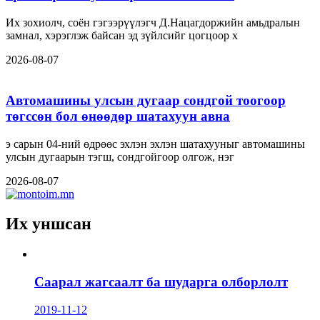
Их зохиолч, соён гэгээрүүлэгч Д.Нацагдоржийн амьдралын
замнал, хэрэглэж байсан эд зүйлсийг цогцоор х
2026-08-07
Автомашины улсын дугаар сондгой тоогоор
төгссөн бол өнөөдөр шатахуун авна
э сарын 04-ний өдрөөс эхлэн эхлэн шатахууныг автомашины
улсын дугаарын тэгш, сондгойгоор олгож, нэг
2026-08-07
Их уншсан
Саарал жагсаалт ба шударга олборлолт
2019-11-12