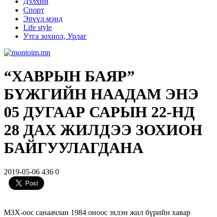
Дэлхий
Спорт
Эрүүл мэнд
Life style
Утга зохиол, Урлаг
“ХАВРЫН БАЯР”
БҮЖГИЙН НААДАМ ЭНЭ
05 ДУГААР САРЫН 22-НД
28 ДАХ ЖИЛДЭЭ ЗОХИОН
БАЙГУУЛАГДАНА
2019-05-06
436
0
МЗХ-оос санаачлан 1984 оноос эхлэн жил бүрийн хавар