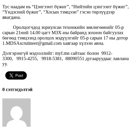
Тус наадам нь “Цэнгээнт бүжиг”, “Нийтийн цэнгээнт бүжиг”,
“Үндэсний бүжиг”, “Хосын тэмцээн” гэсэн төрлүүдээр
явагдана.
Оролцогчдод зориулсан техникийн зөвлөгөөнийг 05-р
сарын 21ний 14.00 цагт МЗХ-ны байранд зохион байгуулах
бөгөөд тэмцээнд оролцох мэдүүлгийг 05-р сарын 17 ны дотор
1.МDSAscrutineer@gmail.com хаягаар хүлээн авна.
Дэлгэрэнгүй мэдээллийг: myf.mn сайтаас болон 9912-
3300, 9915-4255, 9918-5381, 88090551 дугааруудаас лавлана
уу.
0 cэтгэгдэлтэй