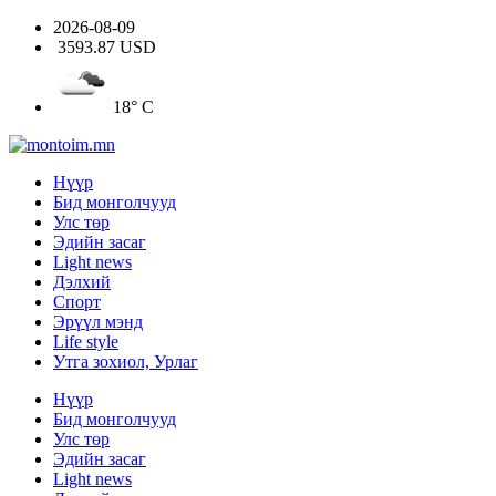
2026-08-09
3593.87 USD
18° C
Нүүр
Бид монголчууд
Улс төр
Эдийн засаг
Light news
Дэлхий
Спорт
Эрүүл мэнд
Life style
Утга зохиол, Урлаг
Нүүр
Бид монголчууд
Улс төр
Эдийн засаг
Light news