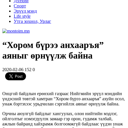
Дэлхий
Спорт
Эрүүл мэнд
Life style
Утга зохиол, Урлаг
“Хором бүрээ анхааръя”
аяныг өрнүүлж байна
2020-02-06
152
0
Онцгой байдлын ерөнхий газраас Нийгмийн эрүүл мэндийн
үндэсний төвтэй хамтран “Хором бүрээ анхааръя” ахуйн осол,
унаж бэртэхээс урьдчилан сэргийлэх аяныг өрнүүлж байна.
Орчны аюулгүй байдлыг хангуулах, олон нийтийн мэдлэг,
ойлголтыг нэмэгдүүлэх замаар гэр орон, гудамж талбай,
ажлын байранд хайхрамж болгоомжгүй байдлаас үүдэн унаж