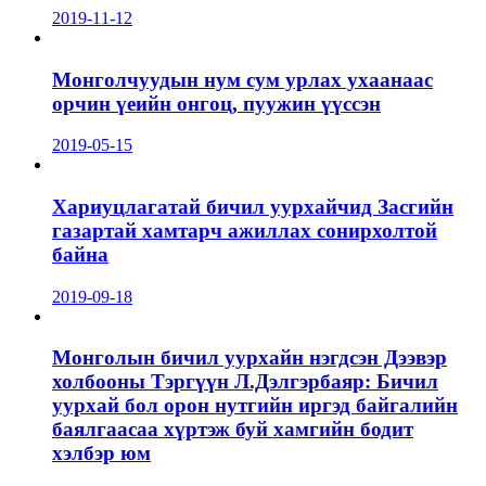
2019-11-12
Монголчуудын нум сум урлах ухаанаас
орчин үеийн онгоц, пуужин үүссэн
2019-05-15
Хариуцлагатай бичил уурхайчид Засгийн
газартай хамтарч ажиллах сонирхолтой
байна
2019-09-18
Монголын бичил уурхайн нэгдсэн Дээвэр
холбооны Тэргүүн Л.Дэлгэрбаяр: Бичил
уурхай бол орон нутгийн иргэд байгалийн
баялгаасаа хүртэж буй хамгийн бодит
хэлбэр юм