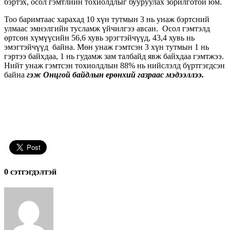
бэртэх, осол гэмтлийн тохиолдлыг бууруулах зорилготой юм.
Тоо баримтаас харахад 10 хүн тутмын 3 нь унаж бэртсний
улмаас эмнэлгийн тусламж үйчилгээ авсан. Осол гэмтэлд
өртсөн хүмүүсийн 56,6 хувь эрэгтэйчүүд, 43,4 хувь нь
эмэгтэйчүүд байна. Мөн унаж гэмтсэн 3 хүн тутмын 1 нь
гэртээ байхдаа, 1 нь гудамж зам талбайд явж байхдаа гэмтжээ.
Нийт унаж гэмтсэн тохиолдлын 88% нь нийслэлд бүртгэгдсэн
байна
гэж Онцгой байдлын ерөнхий газраас мэдээллээ.
0 cэтгэгдэлтэй