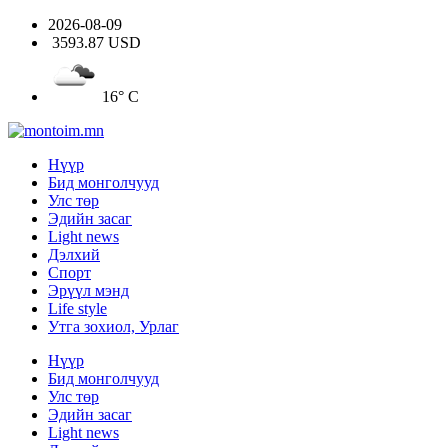
2026-08-09
3593.87 USD
16° C
Нүүр
Бид монголчууд
Улс төр
Эдийн засаг
Light news
Дэлхий
Спорт
Эрүүл мэнд
Life style
Утга зохиол, Урлаг
Нүүр
Бид монголчууд
Улс төр
Эдийн засаг
Light news