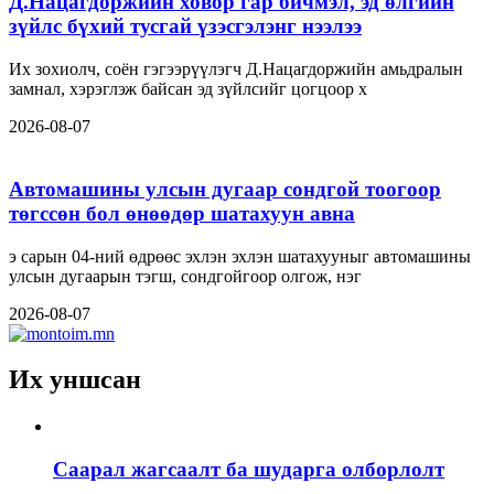
Д.Нацагдоржийн ховор гар бичмэл, эд өлгийн
зүйлс бүхий тусгай үзэсгэлэнг нээлээ
Их зохиолч, соён гэгээрүүлэгч Д.Нацагдоржийн амьдралын
замнал, хэрэглэж байсан эд зүйлсийг цогцоор х
2026-08-07
Автомашины улсын дугаар сондгой тоогоор
төгссөн бол өнөөдөр шатахуун авна
э сарын 04-ний өдрөөс эхлэн эхлэн шатахууныг автомашины
улсын дугаарын тэгш, сондгойгоор олгож, нэг
2026-08-07
Их уншсан
Саарал жагсаалт ба шударга олборлолт