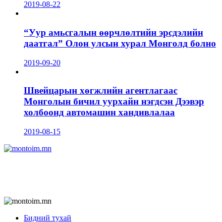
2019-08-22
“Уур амьсгалын өөрчлөлтийн эрсдэлийн
даатгал” Олон улсын хурал Монголд болно
2019-09-20
Швейцарын хөгжлийн агентлагаас
Монголын бичил уурхайн нэгдсэн Дээвэр
холбоонд автомашин хандивлалаа
2019-08-15
Бидний тухай