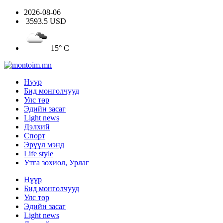
2026-08-06
3593.5 USD
15° C
Нүүр
Бид монголчууд
Улс төр
Эдийн засаг
Light news
Дэлхий
Спорт
Эрүүл мэнд
Life style
Утга зохиол, Урлаг
Нүүр
Бид монголчууд
Улс төр
Эдийн засаг
Light news