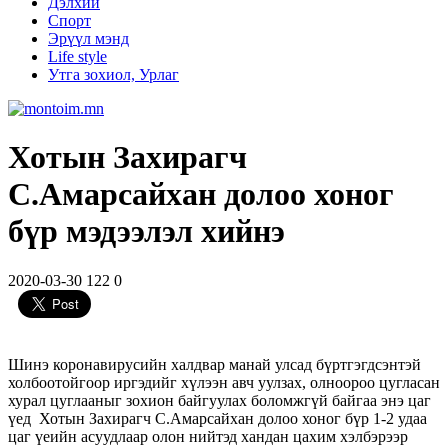
Дэлхий
Спорт
Эрүүл мэнд
Life style
Утга зохиол, Урлаг
Хотын Захирагч
С.Амарсайхан долоо хоног
бүр мэдээлэл хийнэ
2020-03-30
122
0
Шинэ коронавирусийн халдвар манай улсад бүртгэгдсэнтэй
холбоотойгоор иргэдийг хүлээн авч уулзах, олноороо цугласан
хурал цуглааныг зохион байгуулах боломжгүй байгаа энэ цаг
үед Хотын Захирагч С.Амарсайхан долоо хоног бүр 1-2 удаа
цаг үеийн асуудлаар олон нийтэд хандан цахим хэлбэрээр