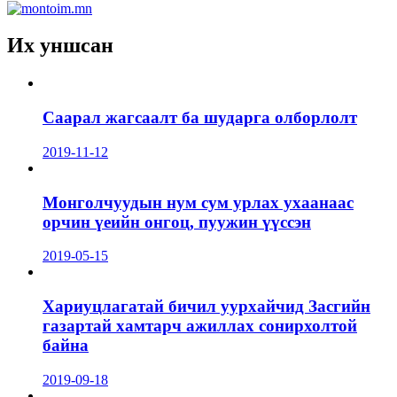
Их уншсан
Саарал жагсаалт ба шударга олборлолт
2019-11-12
Монголчуудын нум сум урлах ухаанаас
орчин үеийн онгоц, пуужин үүссэн
2019-05-15
Хариуцлагатай бичил уурхайчид Засгийн
газартай хамтарч ажиллах сонирхолтой
байна
2019-09-18