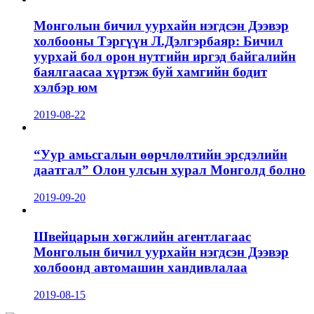
Монголын бичил уурхайн нэгдсэн Дээвэр
холбооны Тэргүүн Л.Дэлгэрбаяр: Бичил
уурхай бол орон нутгийн иргэд байгалийн
баялгаасаа хүртэж буй хамгийн бодит
хэлбэр юм
2019-08-22
“Уур амьсгалын өөрчлөлтийн эрсдэлийн
даатгал” Олон улсын хурал Монголд болно
2019-09-20
Швейцарын хөгжлийн агентлагаас
Монголын бичил уурхайн нэгдсэн Дээвэр
холбоонд автомашин хандивлалаа
2019-08-15