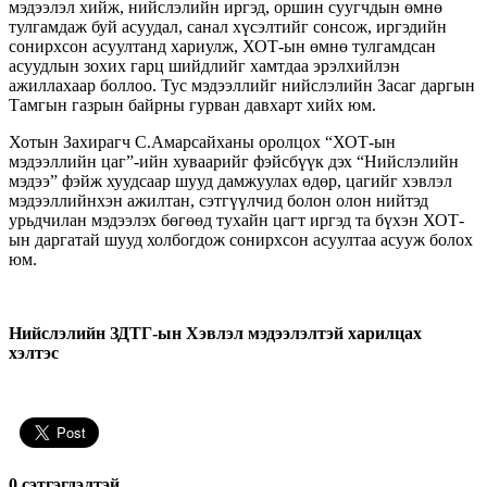
мэдээлэл хийж, нийслэлийн иргэд, оршин суугчдын өмнө
тулгамдаж буй асуудал, санал хүсэлтийг сонсож, иргэдийн
сонирхсон асуултанд хариулж, ХОТ-ын өмнө тулгамдсан
асуудлын зохих гарц шийдлийг хамтдаа эрэлхийлэн
ажиллахаар боллоо. Тус мэдээллийг нийслэлийн Засаг даргын
Тамгын газрын байрны гурван давхарт хийх юм.
Хотын Захирагч С.Амарсайханы оролцох “ХОТ-ын
мэдээллийн цаг”-ийн хуваарийг фэйсбүүк дэх “Нийслэлийн
мэдээ” фэйж хуудсаар шууд дамжуулах өдөр, цагийг хэвлэл
мэдээллийнхэн ажилтан, сэтгүүлчид болон олон нийтэд
урьдчилан мэдээлэх бөгөөд тухайн цагт иргэд та бүхэн ХОТ-
ын даргатай шууд холбогдож сонирхсон асуултаа асууж болох
юм.
Нийслэлийн ЗДТГ-ын Хэвлэл мэдээлэлтэй харилцах
хэлтэс
0 cэтгэгдэлтэй