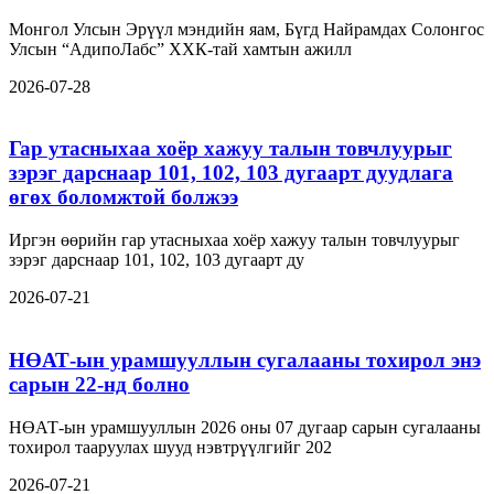
Монгол Улсын Эрүүл мэндийн яам, Бүгд Найрамдах Солонгос
Улсын “АдипоЛабс” ХХК-тай хамтын ажилл
2026-07-28
Гар утасныхаа хоёр хажуу талын товчлуурыг
зэрэг дарснаар 101, 102, 103 дугаарт дуудлага
өгөх боломжтой болжээ
Иргэн өөрийн гар утасныхаа хоёр хажуу талын товчлуурыг
зэрэг дарснаар 101, 102, 103 дугаарт ду
2026-07-21
НӨАТ-ын урамшууллын сугалааны тохирол энэ
сарын 22-нд болно
НӨАТ-ын урамшууллын 2026 оны 07 дугаар сарын сугалааны
тохирол тааруулах шууд нэвтрүүлгийг 202
2026-07-21